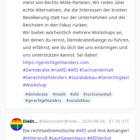
meist von Rechts-Mitte-Parteien. Wir reden über
echte Alternativen, die die Interessen der breiten
Bevölkerung statt nur der Unternehmen und der
Reichsten in den Fokus rücken.
Wir bieten wöchentlich mehrere Workshops an,
bei denen du lernst, Demokratiedialoge zu führen,
und erfährst, wie du dich bei uns einbringen und
uns unterstützen kannst. Sei dabei!
https://
gerechtgehtanders.com
#
Demokratie
#
noAfD
#
AfD
#
SachsenAnhalt
#
GerechtGehtAnders
#
Sozialabbau
#
Gerechtigkeit
#
Workshop
#demokratie
#noafd
#afd
#sachsenanhalt
#gerechtgehtanders
#sozialabbau
DieInsider
@
dieinsider@newsie.social
·
2026-08-06
·
07:30 UTC
Die rechtsextremistische
#
AfD
und ihre Anhänger!
#
Hitlergruß
#
LautGegenNazis
#
AfDVerbot