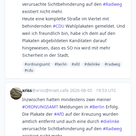
verursachte Sichtbehinderung auf den
#
Radweg
existiert nicht mehr.
Heute eine komplette Straße im Viertel mit
behindernden
#
CDU
Wahlplakaten gemeldet. Und
weil ich freundlich bin, habe ich dem auf den
Plakaten abgebildeten Kanditaten darauf
hingewiesen, dass es SO nix wird mit mehr
Sicherheit in der Stadt.
#ordnungsamt
#berlin
#afd
#dielinke
#radweg
#cdu
xriss
@
xriss@troet.cafe
·
2026-08-05
·
19:53 UTC
Inzwischen hatten mindestens zwei meiner
#
ORDNUNGSAMT
Meldungen in
#
Berlin
Erfolg.
Die Plakate der
#
AfD
auf der Kreuzung wurden
amtlich entfernt und auch eine durch
#
dielinke
verursachte Sichtbehinderung auf den
#
Radweg
existiert nicht mehr.