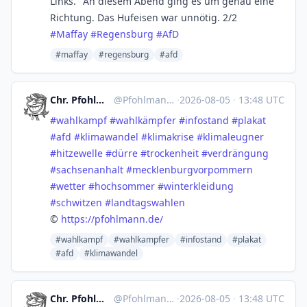
Links." An diesem Abend ging es um genau eine
Richtung. Das Hufeisen war unnötig. 2/2
#
Maffay
#
Regensburg
#
AfD
#maffay
#regensburg
#afd
Chr. Pfohlmann, Karikaturistin
@
Pfohlmann@mastodon.social
·
2026-08-05
·
13:48 UTC
#
wahlkampf
#
wahlkämpfer
#
infostand
#
plakat
#
afd
#
klimawandel
#
klimakrise
#
klimaleugner
#
hitzewelle
#
dürre
#
trockenheit
#
verdrängung
#
sachsenanhalt
#
mecklenburgvorpommern
#
wetter
#
hochsommer
#
winterkleidung
#
schwitzen
#
landtagswahlen
©
https://
pfohlmann.de/
#wahlkampf
#wahlkampfer
#infostand
#plakat
#afd
#klimawandel
Chr. Pfohlmann, Karikaturistin
@
Pfohlmann@mastodon.social
·
2026-08-05
·
13:48 UTC