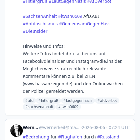
#
Hitlergruß
#
LautGegenNazis
#
AfDVerbot
#
SachsenAnhalt
#
ltwsh0609
AfD.ABI
#
Antifaschismus
#
GemeinsamGegenHass
#
DieInsider
Hinweise und Infos:
Weitere Infos findet ihr u.a. bei uns auf
Facebook/dieinsider und Instagram/die.insider.
Möglicherweise strafrechtlich relevante
Kommentare können z.B. bei ZHIN
(www.hassanzeigen.de) und den Onlinewachen
der Polizei gemeldet werden.
#afd
#hitlergruß
#lautgegennazis
#afdverbot
#sachsenanhalt
#ltwsh0609
Werner Keil
@
wernerkeil@mastodon.social
·
2026-08-06
·
07:24 UTC
#
Bedrohung
für
#
Flughäfen
durch
#
Russland
: