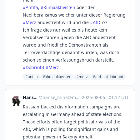
#
Antifa
,
#
Klimaaktivisten
oder der
Neoliberalismus welcher unter dieser Regierung
#
Merz
angestrebt wird und die
#
AfD
???
Ich frage dies nur weil es bis heute kein
Verbotsverfahren gegen die AFD angestrebt
wurde und friedliche Demonstranten als
Terrorverdächtige genannt wurden, was doch
schon so einen Verfassungsbruch darstellt.
#
Dobrinbt
#
Merz
#antifa
#klimaaktivisten
#merz
#afd
#dobrinbt
Hanse Mina
@
hanse_mina@mastodon.social
·
2026-08-06
·
01:32 UTC
Russian-backed disinformation campaigns are
escalating in Germany ahead of state elections.
These efforts often target political rivals of the
AfD, which is polling for significant gains and
potential power in Saxony-Anhalt.