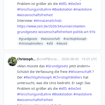
Problem ist größer als die
#
AfD
.
#
dieZeit
#
ForschungundLehre
#
Bookstodon
#
mastolivre
#
wissenschaftsfreiheit
Interview:
#
AnnaLenaScholz
https://www.
zeit.de/2026/34/universitaeten
-
grundgesetz-wissenschaftsfreiheit-politik-art-91b
#grundgesetz
#wissenschaft
#rechtsphilosoph
#christophmollers
#afd
#diezeit
Christophe Neff
@
cneff@sciences.re
·
2026-08-05
·
19:25 UTC
»Man müsste das
#
Grundgesetz
jetzt ändern«
Schützt die Verfassung die freie
#
Wissenschaft
?
Der
#
Rechtsphilosoph
#
ChristophMöllers
hat
untersucht, was die Unis bedroht. Er sagt: Das
Problem ist größer als die
#
AfD
.
#
dieZeit
#
ForschungundLehre
#
Bookstodon
#
mastolivre
#
wissenschaftsfreiheit