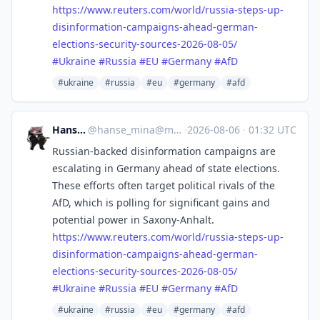
https://www.
reuters.com/world/russia-steps
-up-
disinformation-campaigns-ahead-german-
elections-security-sources-2026-08-05/
#
Ukraine
#
Russia
#
EU
#
Germany
#
AfD
#ukraine
#russia
#eu
#germany
#afd
Hanse Mina
@
hanse_mina@mastodon.social
·
2026-08-06
·
01:32 UTC
Russian-backed disinformation campaigns are
escalating in Germany ahead of state elections.
These efforts often target political rivals of the
AfD, which is polling for significant gains and
potential power in Saxony-Anhalt.
https://www.
reuters.com/world/russia-steps
-up-
disinformation-campaigns-ahead-german-
elections-security-sources-2026-08-05/
#
Ukraine
#
Russia
#
EU
#
Germany
#
AfD
#ukraine
#russia
#eu
#germany
#afd