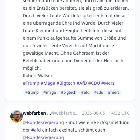
sondern durch die anderen, durch alle die, denen
es ein Entzücken bereitet, sie als groß zu erklären.
Durch vieler Leute Würdelosigkeit entsteht diese
eine überragende Ehre ind Würde. Durch vieler
Leute Kleinheit und Feigheit entsteht diese auf
einem Punkt aufgehäufte Summe von Größe und
durch vieler Leute Verzicht auf Macht diese
gewaltige Macht. Ohne Gehorsam ist der
Befehlshaber und ohne Diener ist der Herr nicht
möglich.
Robert Walser
#
Trump
#
Maga
#
Bigtech
#
AfD
#
CDU
#
Merz
#trump
#maga
#bigtech
#afd
#cdu
#merz
webfarben :mastodon: :linux:
@
webfarben@social.linux.pizza
·
2026-08-05
·
14:32 UTC
@
Bundesregierung
klingt wie eine Erfogsmeldung
der
#
afd
einfach ekelhaft, schämt euch
@
Bundesregierung