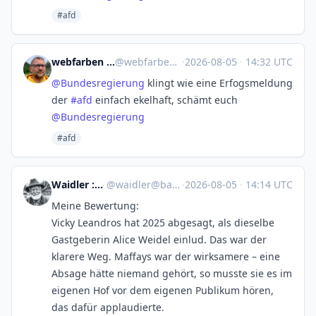
#afd
webfarben :mastodon: :linux:
@
webfarben@social.linux.pizza
·
2026-08-05
·
14:32 UTC
@
Bundesregierung
klingt wie eine Erfogsmeldung
der
#
afd
einfach ekelhaft, schämt euch
@
Bundesregierung
#afd
Waidler :mastodon:
@
waidler@bayerwald.social
·
2026-08-05
·
14:14 UTC
Meine Bewertung:
Vicky Leandros hat 2025 abgesagt, als dieselbe
Gastgeberin Alice Weidel einlud. Das war der
klarere Weg. Maffays war der wirksamere – eine
Absage hätte niemand gehört, so musste sie es im
eigenen Hof vor dem eigenen Publikum hören,
das dafür applaudierte.