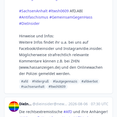
#
SachsenAnhalt
#
ltwsh0609
AfD.ABI
#
Antifaschismus
#
GemeinsamGegenHass
#
DieInsider
Hinweise und Infos:
Weitere Infos findet ihr u.a. bei uns auf
Facebook/dieinsider und Instagram/die.insider.
Möglicherweise strafrechtlich relevante
Kommentare können z.B. bei ZHIN
(www.hassanzeigen.de) und den Onlinewachen
der Polizei gemeldet werden.
#afd
#hitlergruß
#lautgegennazis
#afdverbot
#sachsenanhalt
#ltwsh0609
DieInsider
@
dieinsider@newsie.social
·
2026-08-06
·
07:30 UTC
Die rechtsextremistische
#
AfD
und ihre Anhänger!