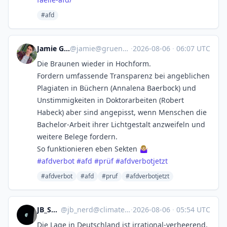
#afd
Jamie Green
@
jamie@gruene.social
·
2026-08-06
·
06:07 UTC
Die Braunen wieder in Hochform.
Fordern umfassende Transparenz bei angeblichen
Plagiaten in Büchern (Annalena Baerbock) und
Unstimmigkeiten in Doktorarbeiten (Robert
Habeck) aber sind angepisst, wenn Menschen die
Bachelor-Arbeit ihrer Lichtgestalt anzweifeln und
weitere Belege fordern.
So funktionieren eben Sekten 🤷🏼‍♀️
#
afdverbot
#
afd
#
prüf
#
afdverbotjetzt
#afdverbot
#afd
#pruf
#afdverbotjetzt
JB_SCOTTY
@
jb_nerd@climatejustice.social
·
2026-08-06
·
05:54 UTC
Die Lage in Deutschland ist irrational-verheerend,