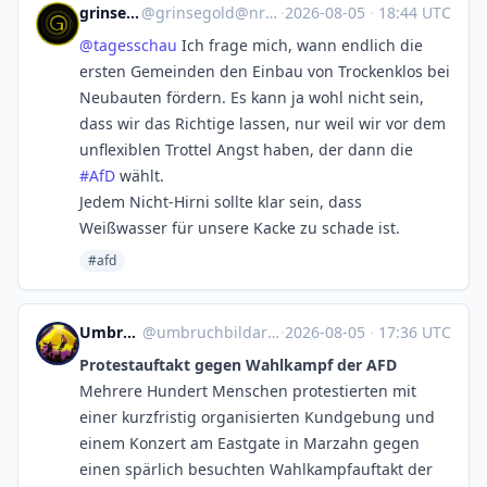
grinsegold
@
grinsegold@nrw.social
·
2026-08-05
·
18:44 UTC
@
tagesschau
Ich frage mich, wann endlich die
ersten Gemeinden den Einbau von Trockenklos bei
Neubauten fördern. Es kann ja wohl nicht sein,
dass wir das Richtige lassen, nur weil wir vor dem
unflexiblen Trottel Angst haben, der dann die
#
AfD
wählt.
Jedem Nicht-Hirni sollte klar sein, dass
Weißwasser für unsere Kacke zu schade ist.
#afd
Umbruch Bildarchiv
@
umbruchbildarchiv@mastodon.trueten.de
·
2026-08-05
·
17:36 UTC
Protestauftakt gegen Wahlkampf der AFD
Mehrere Hundert Menschen protestierten mit
einer kurzfristig organisierten Kundgebung und
einem Konzert am Eastgate in Marzahn gegen
einen spärlich besuchten Wahlkampfauftakt der