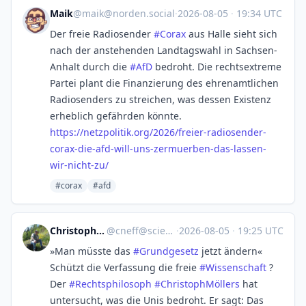
Maik
@
maik@norden.social
·
2026-08-05
·
19:34 UTC
Der freie Radiosender
#
Corax
aus Halle sieht sich
nach der anstehenden Landtagswahl in Sachsen-
Anhalt durch die
#
AfD
bedroht. Die rechtsextreme
Partei plant die Finanzierung des ehrenamtlichen
Radiosenders zu streichen, was dessen Existenz
erheblich gefährden könnte.
https://
netzpolitik.org/2026/freier-ra
diosender-
corax-die-afd-will-uns-zermuerben-das-lassen-
wir-nicht-zu/
#corax
#afd
Christophe Neff
@
cneff@sciences.re
·
2026-08-05
·
19:25 UTC
»Man müsste das
#
Grundgesetz
jetzt ändern«
Schützt die Verfassung die freie
#
Wissenschaft
?
Der
#
Rechtsphilosoph
#
ChristophMöllers
hat
untersucht, was die Unis bedroht. Er sagt: Das