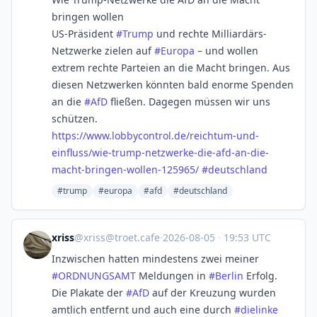
bringen wollen
US-Präsident
#
Trump
und rechte Milliardärs-
Netzwerke zielen auf
#
Europa
– und wollen
extrem rechte Parteien an die Macht bringen. Aus
diesen Netzwerken könnten bald enorme Spenden
an die
#
AfD
fließen. Dagegen müssen wir uns
schützen.
https://www.
lobbycontrol.de/reichtum-und-
e
influss/wie-trump-netzwerke-die-afd-an-die-
macht-bringen-wollen-125965/
#
deutschland
#trump
#europa
#afd
#deutschland
xriss
@
xriss@troet.cafe
·
2026-08-05
·
19:53 UTC
Inzwischen hatten mindestens zwei meiner
#
ORDNUNGSAMT
Meldungen in
#
Berlin
Erfolg.
Die Plakate der
#
AfD
auf der Kreuzung wurden
amtlich entfernt und auch eine durch
#
dielinke