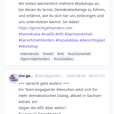
Wir bieten wöchentlich mehrere Workshops an,
bei denen du lernst, Demokratiedialoge zu führen,
und erfährst, wie du dich bei uns einbringen und
uns unterstützen kannst. Sei dabei!
https://
gerechtgehtanders.com
#
Demokratie
#
noAfD
#
AfD
#
SachsenAnhalt
#
GerechtGehtAnders
#
Sozialabbau
#
Gerechtigkeit
#
Workshop
#demokratie
#noafd
#afd
#sachsenanhalt
#gerechtgehtanders
#sozialabbau
Uni gegen Rechts Jena
@
UniGegenRechts_Jena@thueringen.social
·
2026-08-06
·
08:33 UTC
+++ Gerecht geht anders! +++
Ein Team engagierter Menschen setzt sich für
mehr demokratischen Dialog, aktuell in Sachsen-
Anhalt, ein:
Gegen die AfD! Aber wofür?
Für soziale Gerechtigkeit.