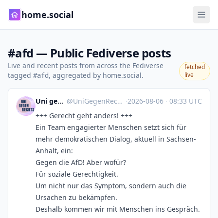
home.social
#afd — Public Fediverse posts
Live and recent posts from across the Fediverse
fetched
tagged
, aggregated by home.social.
live
#afd
Uni gegen Rechts Jena
@
UniGegenRechts_Jena@thueringen.social
·
2026-08-06
·
08:33 UTC
+++ Gerecht geht anders! +++
Ein Team engagierter Menschen setzt sich für
mehr demokratischen Dialog, aktuell in Sachsen-
Anhalt, ein:
Gegen die AfD! Aber wofür?
Für soziale Gerechtigkeit.
Um nicht nur das Symptom, sondern auch die
Ursachen zu bekämpfen.
Deshalb kommen wir mit Menschen ins Gespräch.