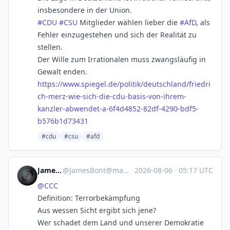
insbesondere in der Union.
#
CDU
#
CSU
Mitglieder wählen lieber die
#
AfD
, als
Fehler einzugestehen und sich der Realität zu
stellen.
Der Wille zum Irrationalen muss zwangsläufig in
Gewalt enden.
https://www.
spiegel.de/politik/deutschland
/friedri
ch-merz-wie-sich-die-cdu-basis-von-ihrem-
kanzler-abwendet-a-6f4d4852-82df-4290-bdf5-
b576b1d73431
#cdu
#csu
#afd
JamesBont
@
JamesBont@mastodon.social
·
2026-08-06
·
05:17 UTC
@
CCC
Definition: Terrorbekämpfung
Aus wessen Sicht ergibt sich jene?
Wer schadet dem Land und unserer Demokratie