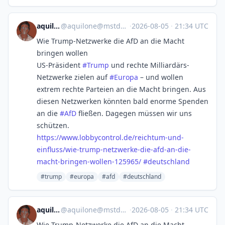
aquilone
@
aquilone@mstdn.social
·
2026-08-05
·
21:34 UTC
Wie Trump-Netzwerke die AfD an die Macht
bringen wollen
US-Präsident
#
Trump
und rechte Milliardärs-
Netzwerke zielen auf
#
Europa
– und wollen
extrem rechte Parteien an die Macht bringen. Aus
diesen Netzwerken könnten bald enorme Spenden
an die
#
AfD
fließen. Dagegen müssen wir uns
schützen.
https://www.
lobbycontrol.de/reichtum-und-
e
influss/wie-trump-netzwerke-die-afd-an-die-
macht-bringen-wollen-125965/
#
deutschland
#trump
#europa
#afd
#deutschland
aquilone
@
aquilone@mstdn.social
·
2026-08-05
·
21:34 UTC
Wie Trump-Netzwerke die AfD an die Macht