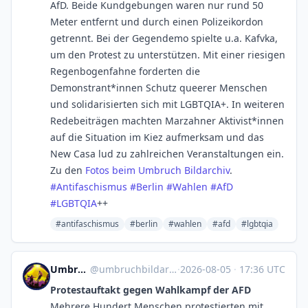
AfD. Beide Kundgebungen waren nur rund 50
Meter entfernt und durch einen Polizeikordon
getrennt. Bei der Gegendemo spielte u.a. Kafvka,
um den Protest zu unterstützen. Mit einer riesigen
Regenbogenfahne forderten die
Demonstrant*innen Schutz queerer Menschen
und solidarisierten sich mit LGBTQIA+. In weiteren
Redebeiträgen machten Marzahner Aktivist*innen
auf die Situation im Kiez aufmerksam und das
New Casa lud zu zahlreichen Veranstaltungen ein.
Zu den
Fotos beim Umbruch Bildarchiv
.
#
Antifaschismus
#
Berlin
#
Wahlen
#
AfD
#
LGBTQIA
++
#antifaschismus
#berlin
#wahlen
#afd
#lgbtqia
Umbruch Bildarchiv
@
umbruchbildarchiv@mastodon.trueten.de
·
2026-08-05
·
17:36 UTC
Protestauftakt gegen Wahlkampf der AFD
Mehrere Hundert Menschen protestierten mit