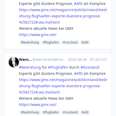
Experte gibt düstere Prognose.
#
AfD
als Komplize
https://www.
gmx.net/magazine/politik/inlan
d/bedr
ohung-flughaefen-experte-duestere-prognose-
42582722#.wa.mailsent
Weitere aktuelle News bei GMX
https://www.
gmx.net/
#bedrohung
#flughafen
#russland
#afd
Werner Keil
@
wernerkeil@mastodon.social
·
2026-08-06
·
07:24 UTC
#
Bedrohung
für
#
Flughäfen
durch
#
Russland
:
Experte gibt düstere Prognose.
#
AfD
als Komplize
https://www.
gmx.net/magazine/politik/inlan
d/bedr
ohung-flughaefen-experte-duestere-prognose-
42582722#.wa.mailsent
Weitere aktuelle News bei GMX
https://www.
gmx.net/
#bedrohung
#flughafen
#russland
#afd