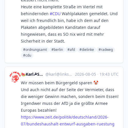
Heute eine komplette Straße im Viertel mit
behindernden
#
CDU
Wahlplakaten gemeldet. Und
weil ich freundlich bin, habe ich dem auf den
Plakaten abgebildeten Kanditaten darauf
hingewiesen, dass es SO nix wird mit mehr
Sicherheit in der Stadt.
#ordnungsamt
#berlin
#afd
#dielinke
#radweg
#cdu
🍉Karl☭Skalidin🌱
@
karl@linksextrem.ist
·
2026-08-05
·
19:43 UTC
Wir müssen beim Bürgergeld sparen 🤡
Und auch nicht auf der Seite der Vermieter, dass
die weniger Gewinn machen, sondern beim Essen!
Irgendwer muss der AfD ja die größte Armee
Europas bezahlen!
https://www.
zeit.de/politik/deutschland/20
26-
07/bundeshaushalt-entwurf-ausgaben-ruestung