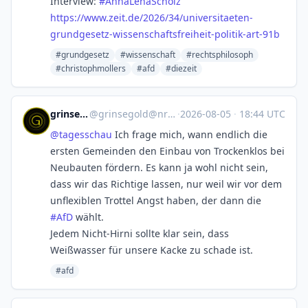
Interview:
#
AnnaLenaScholz
https://www.
zeit.de/2026/34/universitaeten
-
grundgesetz-wissenschaftsfreiheit-politik-art-91b
#grundgesetz
#wissenschaft
#rechtsphilosoph
#christophmollers
#afd
#diezeit
grinsegold
@
grinsegold@nrw.social
·
2026-08-05
·
18:44 UTC
@
tagesschau
Ich frage mich, wann endlich die
ersten Gemeinden den Einbau von Trockenklos bei
Neubauten fördern. Es kann ja wohl nicht sein,
dass wir das Richtige lassen, nur weil wir vor dem
unflexiblen Trottel Angst haben, der dann die
#
AfD
wählt.
Jedem Nicht-Hirni sollte klar sein, dass
Weißwasser für unsere Kacke zu schade ist.
#afd