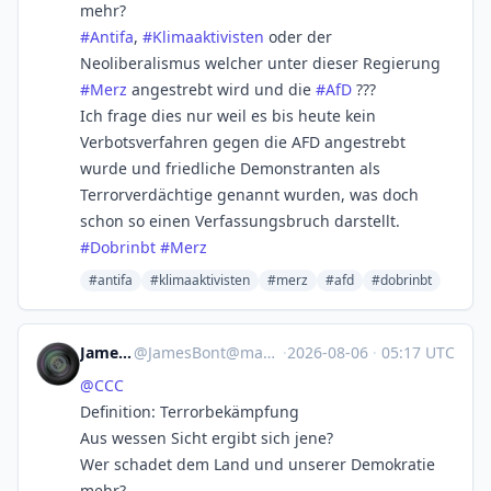
mehr?
#
Antifa
,
#
Klimaaktivisten
oder der
Neoliberalismus welcher unter dieser Regierung
#
Merz
angestrebt wird und die
#
AfD
???
Ich frage dies nur weil es bis heute kein
Verbotsverfahren gegen die AFD angestrebt
wurde und friedliche Demonstranten als
Terrorverdächtige genannt wurden, was doch
schon so einen Verfassungsbruch darstellt.
#
Dobrinbt
#
Merz
#antifa
#klimaaktivisten
#merz
#afd
#dobrinbt
JamesBont
@
JamesBont@mastodon.social
·
2026-08-06
·
05:17 UTC
@
CCC
Definition: Terrorbekämpfung
Aus wessen Sicht ergibt sich jene?
Wer schadet dem Land und unserer Demokratie
mehr?