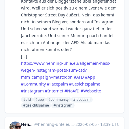
Kontakte aus der Bloggerszene übel angefeindet
wird. Weil er sich positiv zu einem Event wie dem
Christopher Street Day äußert. Nein, das kommt
nicht in seinem Blog vor, sondern auf Instagram.
Und schon sind wir mal wieder ganz tief in der
Jauchegrube. Und seiner Meinung nach handelt
es sich um Anhänger der AFD. Als ob man das
nicht ahnen konnte, oder?
[…]
https://www.
henning-uhle.eu/allgemein/hass
-
wegen-instagram-posts-zum-csd?
mtm_campaign=mastodon
#AFD
#App
#Community
#Facepalm
#Gesichtspalme
#Instagram
#Internet
#NoAfD
#Webseite
#afd
#app
#community
#facepalm
#gesichtspalme
#instagram
Henning Uhle
@
henning-uhle.eu@www.henning-uhle.eu
·
2026-08-05
·
13:39 UTC