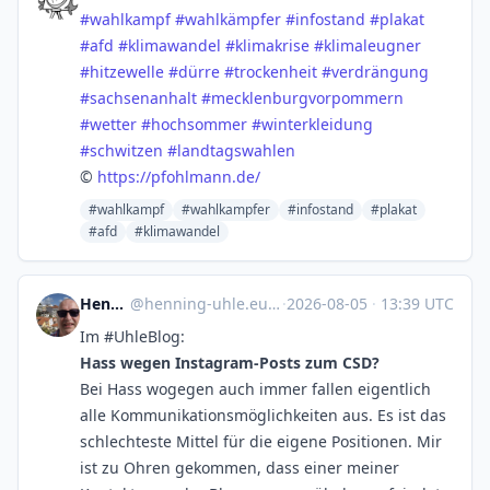
#
wahlkampf
#
wahlkämpfer
#
infostand
#
plakat
#
afd
#
klimawandel
#
klimakrise
#
klimaleugner
#
hitzewelle
#
dürre
#
trockenheit
#
verdrängung
#
sachsenanhalt
#
mecklenburgvorpommern
#
wetter
#
hochsommer
#
winterkleidung
#
schwitzen
#
landtagswahlen
©
https://
pfohlmann.de/
#wahlkampf
#wahlkampfer
#infostand
#plakat
#afd
#klimawandel
Henning Uhle
@
henning-uhle.eu@www.henning-uhle.eu
·
2026-08-05
·
13:39 UTC
Im #UhleBlog:
Hass wegen Instagram-Posts zum CSD?
Bei Hass wogegen auch immer fallen eigentlich
alle Kommunikationsmöglichkeiten aus. Es ist das
schlechteste Mittel für die eigene Positionen. Mir
ist zu Ohren gekommen, dass einer meiner