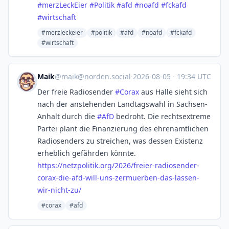
#
merzLeckEier
#
Politik
#
afd
#
noafd
#
fckafd
#
wirtschaft
#merzleckeier
#politik
#afd
#noafd
#fckafd
#wirtschaft
Maik
@
maik@norden.social
·
2026-08-05
·
19:34 UTC
Der freie Radiosender
#
Corax
aus Halle sieht sich
nach der anstehenden Landtagswahl in Sachsen-
Anhalt durch die
#
AfD
bedroht. Die rechtsextreme
Partei plant die Finanzierung des ehrenamtlichen
Radiosenders zu streichen, was dessen Existenz
erheblich gefährden könnte.
https://
netzpolitik.org/2026/freier-ra
diosender-
corax-die-afd-will-uns-zermuerben-das-lassen-
wir-nicht-zu/
#corax
#afd