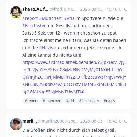
The REAL fradie 💚☕💻🤎🏳️‍🌈
@
fradie_new@mastodon.social
·
2026-08-05
·
16:10 UTC
#
report
#
München
:
#
AfD
im Sportverein. Wie die
#
Faschisten
die Gesellschaft durchdringen.
Es ist 5 Sek. vor 12 - wenn nicht schon zu spät.
Ich fragte einst meine Eltern, was sie getan haben
(um die
#
Nazis
zu verhindern), jetzt erkenne ich:
Alleine kannst du nichts tun!
https://www.
ardmediathek.de/video/Y3JpZDov
L2JyL
mRlL2Jyb2FkY2FzdC8xMzBlNDMyMy01NGNjLTRiYT
QtYmJhZC1hNjNlMDlhYzZlOTlfb25saW5lYnJvYWRjY
XN0L3NlY3Rpb24vZjUzOTkzZTMtMGRiMC00ZDhkLT
hjOGMtNmE5NjMyNTUwMTk0
#report
#munchen
#afd
#faschisten
#nazis
marlinz008
@
marlinz008@social.tchncs.de
·
2026-08-05
·
15:43 UTC
Die Großen sind nicht durch sich selbst groß,