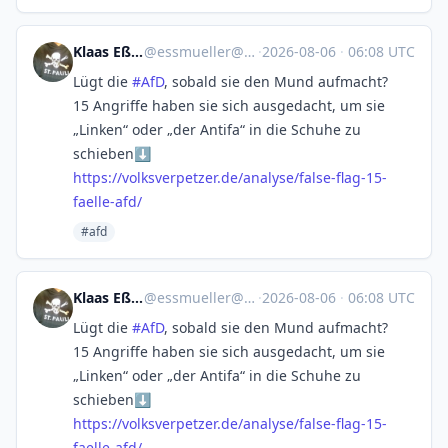
Klaas Eßmüller
@
essmueller@troet.cafe
·
2026-08-06
·
06:08 UTC
Lügt die
#
AfD
, sobald sie den Mund aufmacht?
15 Angriffe haben sie sich ausgedacht, um sie
„Linken“ oder „der Antifa“ in die Schuhe zu
schieben⬇️
https://
volksverpetzer.de/analyse/fals
e-flag-15-
faelle-afd/
#afd
Klaas Eßmüller
@
essmueller@troet.cafe
·
2026-08-06
·
06:08 UTC
Lügt die
#
AfD
, sobald sie den Mund aufmacht?
15 Angriffe haben sie sich ausgedacht, um sie
„Linken“ oder „der Antifa“ in die Schuhe zu
schieben⬇️
https://
volksverpetzer.de/analyse/fals
e-flag-15-
faelle-afd/