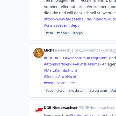
"Technologieoffen!" "Hocheffizient!"), u
Autohersteller auf ihren Verbrennen (un
die Ecke und will ganz schnell Subvention
https://www.
tagesschau.de/inland/e-auto
#
csu
#
soeder
#
depol
#csu
#soeder
#depol
Micha
@
ahaachja.bsky.social@bsky.brid.g
#CDU
#CSU
#Wachstum
#Programm
sind
#Atomkraftwerk
#AKW
&
#Klima
- Anlagen
#MerzKannEsNicht
#SoederAuchNicht
#wegenvorgestern
#cdu
#csu
#wachstum
#programm
#a
DGB Niedersachsen
@
DGBNiedersachsen
Eine gerechte
#
Rentenreform
ist nötig U