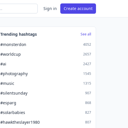
Sign in
Create account
Trending hashtags
See all
#monsterdon
4052
#worldcup
2657
#ai
2427
#photography
1545
#music
1315
#silentsunday
907
#esparg
868
#solarbabies
827
#hawktheslayer1980
807