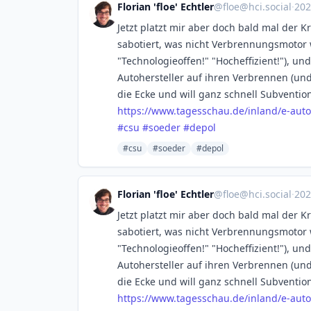
Florian 'floe' Echtler
@
floe@hci.social
·
202
Jetzt platzt mir aber doch bald mal der K
sabotiert, was nicht Verbrennungsmotor 
"Technologieoffen!" "Hocheffizient!"), u
Autohersteller auf ihren Verbrennen (un
die Ecke und will ganz schnell Subvention
https://www.
tagesschau.de/inland/e-auto
#
csu
#
soeder
#
depol
#csu
#soeder
#depol
Florian 'floe' Echtler
@
floe@hci.social
·
202
Jetzt platzt mir aber doch bald mal der K
sabotiert, was nicht Verbrennungsmotor 
"Technologieoffen!" "Hocheffizient!"), u
Autohersteller auf ihren Verbrennen (un
die Ecke und will ganz schnell Subvention
https://www.
tagesschau.de/inland/e-auto