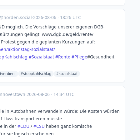
@norden.social
·
2026-08-06
·
18:26 UTC
ND möglich. Die Vorschläge unserer eigenen DGB-
Kürzungen gelingt: www.dgb.de/geld/rente/
 Protest gegen die geplanten Kürzungen auf:
en/akt
ionstag-sozialstaat/
ppKahlschlag
#
Sozialstaat
#
Rente
#
Pflege
#Gesundheit
tverdient
#stoppkahlschlag
#sozialstaat
nnover.town
·
2026-08-06
·
14:34 UTC
eile in Autobahnen verwandeln würde: Die Kosten würden
f Lkws transportieren müsste.
te in der
#
CDU
/
#
CSU
haben ganz komische
ür sie logisch erscheinen.