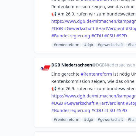
Rentenkommission zeigen, wie das ohne 
📢 Am 26.9. rufen wir zum bundesweiten
https://www.
dgb.de/mitmachen/kampagn
#
DGB
#
Gewerkschaft
#
HartVerdient
#
Sto
#
Bundesregierung
#
CDU
#
CSU
#
SPD
#rentenreform
#dgb
#gewerkschaft
#har
DGB Niedersachsen
@
DGBNiedersachsen
Eine gerechte
#
Rentenreform
ist nötig U
Rentenkommission zeigen, wie das ohne 
📢 Am 26.9. rufen wir zum bundesweiten
https://www.
dgb.de/mitmachen/kampagn
#
DGB
#
Gewerkschaft
#
HartVerdient
#
Sto
#
Bundesregierung
#
CDU
#
CSU
#
SPD
#rentenreform
#dgb
#gewerkschaft
#har