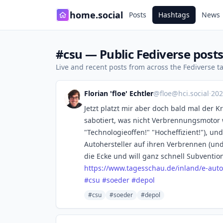
home.social
Posts
Hashtags
News
#csu — Public Fediverse post
Live and recent posts from across the Fediverse 
Florian 'floe' Echtler
@
floe@hci.social
·
202
Jetzt platzt mir aber doch bald mal der K
sabotiert, was nicht Verbrennungsmotor 
"Technologieoffen!" "Hocheffizient!"), u
Autohersteller auf ihren Verbrennen (un
die Ecke und will ganz schnell Subvention
https://www.
tagesschau.de/inland/e-auto
#
csu
#
soeder
#
depol
#csu
#soeder
#depol