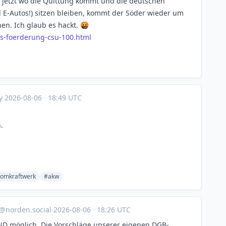
nd jetzt wo die Quittung kommt und die deutschen
d E-Autos!) sitzen bleiben, kommt der Söder wieder um
en. Ich glaub es hackt. 🤬
s-f
oerderung-csu-100.html
y
·
2026-08-06
·
18:49 UTC
.
tomkraftwerk
#akw
@norden.social
·
2026-08-06
·
18:26 UTC
ND möglich. Die Vorschläge unserer eigenen DGB-