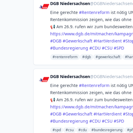
DGB Niedersachsen
@
DGBNiedersachsen
Eine gerechte
#
Rentenreform
ist nötig U
Rentenkommission zeigen, wie das ohne 
📢 Am 26.9. rufen wir zum bundesweiten
https://www.
dgb.de/mitmachen/kampagn
#
DGB
#
Gewerkschaft
#
HartVerdient
#
Sto
#
Bundesregierung
#
CDU
#
CSU
#
SPD
#rentenreform
#dgb
#gewerkschaft
#har
DGB Niedersachsen
@
DGBNiedersachsen
Eine gerechte
#
Rentenreform
ist nötig U
Rentenkommission zeigen, wie das ohne 
📢 Am 26.9. rufen wir zum bundesweiten
https://www.
dgb.de/mitmachen/kampagn
#
DGB
#
Gewerkschaft
#
HartVerdient
#
Sto
#
Bundesregierung
#
CDU
#
CSU
#
SPD
#spd
#csu
#cdu
#bundesregierung
#pf