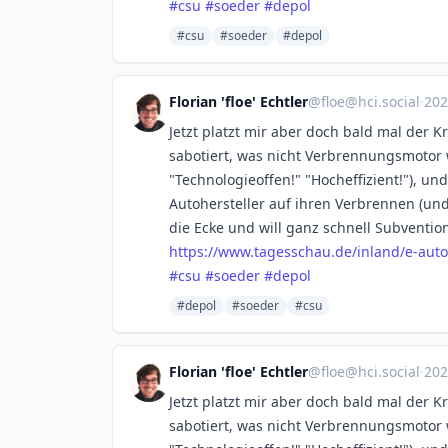
#
csu
#
soeder
#
depol
#csu
#soeder
#depol
Florian 'floe' Echtler
@
floe@hci.social
·
202
Jetzt platzt mir aber doch bald mal der K
sabotiert, was nicht Verbrennungsmotor 
"Technologieoffen!" "Hocheffizient!"), u
Autohersteller auf ihren Verbrennen (un
die Ecke und will ganz schnell Subvention
https://www.
tagesschau.de/inland/e-auto
#
csu
#
soeder
#
depol
#depol
#soeder
#csu
Florian 'floe' Echtler
@
floe@hci.social
·
202
Jetzt platzt mir aber doch bald mal der K
sabotiert, was nicht Verbrennungsmotor 