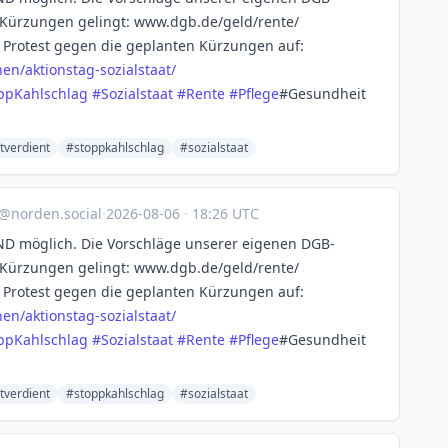
Kürzungen gelingt: www.dgb.de/geld/rente/
 Protest gegen die geplanten Kürzungen auf:
en/akt
ionstag-sozialstaat/
ppKahlschlag
#
Sozialstaat
#
Rente
#
Pflege
#Gesundheit
tverdient
#stoppkahlschlag
#sozialstaat
@norden.social
·
2026-08-06
·
18:26 UTC
ND möglich. Die Vorschläge unserer eigenen DGB-
Kürzungen gelingt: www.dgb.de/geld/rente/
 Protest gegen die geplanten Kürzungen auf:
en/akt
ionstag-sozialstaat/
ppKahlschlag
#
Sozialstaat
#
Rente
#
Pflege
#Gesundheit
tverdient
#stoppkahlschlag
#sozialstaat