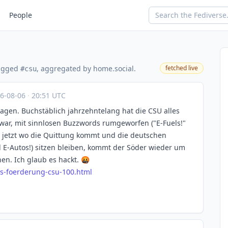
People
s
tagged
, aggregated by home.social.
fetched live
#csu
6-08-06
·
20:51 UTC
ragen. Buchstäblich jahrzehntelang hat die CSU alles
war, mit sinnlosen Buzzwords rumgeworfen ("E-Fuels!"
nd jetzt wo die Quittung kommt und die deutschen
d E-Autos!) sitzen bleiben, kommt der Söder wieder um
en. Ich glaub es hackt. 🤬
s-f
oerderung-csu-100.html