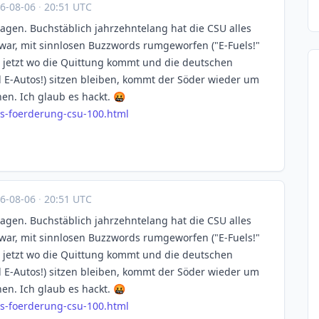
6-08-06
·
20:51 UTC
ragen. Buchstäblich jahrzehntelang hat die CSU alles
war, mit sinnlosen Buzzwords rumgeworfen ("E-Fuels!"
nd jetzt wo die Quittung kommt und die deutschen
d E-Autos!) sitzen bleiben, kommt der Söder wieder um
en. Ich glaub es hackt. 🤬
s-f
oerderung-csu-100.html
6-08-06
·
20:51 UTC
ragen. Buchstäblich jahrzehntelang hat die CSU alles
war, mit sinnlosen Buzzwords rumgeworfen ("E-Fuels!"
nd jetzt wo die Quittung kommt und die deutschen
d E-Autos!) sitzen bleiben, kommt der Söder wieder um
en. Ich glaub es hackt. 🤬
s-f
oerderung-csu-100.html