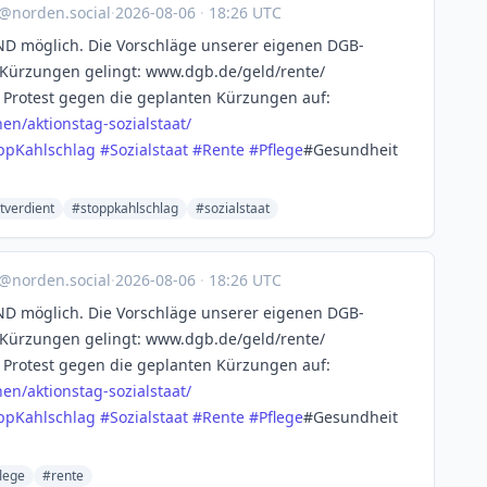
@norden.social
·
2026-08-06
·
18:26 UTC
ND möglich. Die Vorschläge unserer eigenen DGB-
Kürzungen gelingt: www.dgb.de/geld/rente/
 Protest gegen die geplanten Kürzungen auf:
en/akt
ionstag-sozialstaat/
ppKahlschlag
#
Sozialstaat
#
Rente
#
Pflege
#Gesundheit
tverdient
#stoppkahlschlag
#sozialstaat
@norden.social
·
2026-08-06
·
18:26 UTC
ND möglich. Die Vorschläge unserer eigenen DGB-
Kürzungen gelingt: www.dgb.de/geld/rente/
 Protest gegen die geplanten Kürzungen auf:
en/akt
ionstag-sozialstaat/
ppKahlschlag
#
Sozialstaat
#
Rente
#
Pflege
#Gesundheit
lege
#rente