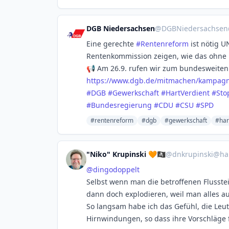
DGB Niedersachsen
@
DGBNiedersachsen
Eine gerechte
#
Rentenreform
ist nötig U
Rentenkommission zeigen, wie das ohne 
📢 Am 26.9. rufen wir zum bundesweiten
https://www.
dgb.de/mitmachen/kampagn
#
DGB
#
Gewerkschaft
#
HartVerdient
#
Sto
#
Bundesregierung
#
CDU
#
CSU
#
SPD
#rentenreform
#dgb
#gewerkschaft
#har
"Niko" Krupinski 🧡🏴‍☠️
@
dnkrupinski@ha
@
dingodoppelt
Selbst wenn man die betroffenen Flusst
dann doch explodieren, weil man alles au
So langsam habe ich das Gefühl, die Leu
Hirnwindungen, so dass ihre Vorschläge f