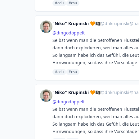
#cdu
#csu
"Niko" Krupinski 🧡🏴‍☠️
@
dnkrupinski@ha
@
dingodoppelt
Selbst wenn man die betroffenen Flusst
dann doch explodieren, weil man alles au
So langsam habe ich das Gefühl, die Leu
Hirnwindungen, so dass ihre Vorschläge f
#cdu
#csu
"Niko" Krupinski 🧡🏴‍☠️
@
dnkrupinski@ha
@
dingodoppelt
Selbst wenn man die betroffenen Flusst
dann doch explodieren, weil man alles au
So langsam habe ich das Gefühl, die Leu
Hirnwindungen, so dass ihre Vorschläge f