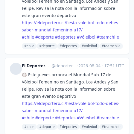
Vóleibol Femenino en Santiago, Los Andes y San
Felipe. Revisa la nota con la información sobre
este gran evento deportivo
https://
eldeportero.cl/fiesta-voleibol
-todo-debes-
saber-mundial-femenino-u17/
#
chile
#
deporte
#
deportes
#
Vóleibol
#
teamchile
#chile
#deporte
#deportes
#voleibol
#teamchile
El Deportero :verified: :fiu:
@
deporterochile@lile.cl
·
2026-08-04
·
17:51 UTC
🏐 Este jueves arranca el Mundial Sub 17 de
Vóleibol Femenino en Santiago, Los Andes y San
Felipe. Revisa la nota con la información sobre
este gran evento deportivo
https://
eldeportero.cl/fiesta-voleibol
-todo-debes-
saber-mundial-femenino-u17/
#
chile
#
deporte
#
deportes
#
Vóleibol
#
teamchile
#chile
#deporte
#deportes
#voleibol
#teamchile