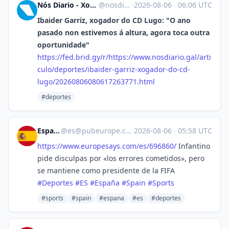
Nós Diario - Xornal de intereses galegos [Unofficial]
@
nosdiario.gal@web.brid.gy
·
2026-08-06
·
06:06 UTC
Ibaider Garriz, xogador do CD Lugo: "O ano
pasado non estivemos á altura, agora toca outra
oportunidade"
https://
fed.brid.gy/r/https://www.nosd
iario.gal/arti
culo/deportes/ibaider-garriz-xogador-do-cd-
lugo/20260806080617263771.html
#deportes
España
@
es@pubeurope.com
·
2026-08-06
·
05:58 UTC
https://www.
europesays.com/es/696860/
Infantino
pide disculpas por «los errores cometidos», pero
se mantiene como presidente de la FIFA
#
Deportes
#
ES
#
España
#
Spain
#
Sports
#sports
#spain
#espana
#es
#deportes