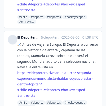
#
chile
#
deporte
#
deportes
#
hockeycesped
#
entrevista
#chile
#deporte
#deportes
#hockeycesped
#entrevista
El Deportero :verified: :fiu:
@
deporterochile@lile.cl
·
2026-08-06
·
01:38 UTC
🏑 Antes de viajar a Europa, El Deportero conversó
con la histórica delantera y capitana de las
Diablas, Manuela Urroz, sobre lo que será el
segundo Mundial adulto de la selección nacional.
Revisa la entrevista en
https://
eldeportero.cl/manuela-urroz-s
egunda-
experiencia-mundialista-diablas-objetivo-estar-
dentro-top-ten/
#
chile
#
deporte
#
deportes
#
hockeycesped
#
entrevista
#chile
#deporte
#deportes
#hockeycesped