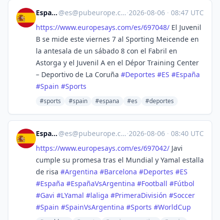
España
@
es@pubeurope.com
·
2026-08-06
·
08:47 UTC
https://www.
europesays.com/es/697048/
El Juvenil
B se mide este viernes 7 al Sporting Meicende en
la antesala de un sábado 8 con el Fabril en
Astorga y el Juvenil A en el Dépor Training Center
– Deportivo de La Coruña
#
Deportes
#
ES
#
España
#
Spain
#
Sports
#sports
#spain
#espana
#es
#deportes
España
@
es@pubeurope.com
·
2026-08-06
·
08:40 UTC
https://www.
europesays.com/es/697042/
Javi
cumple su promesa tras el Mundial y Yamal estalla
de risa
#
Argentina
#
Barcelona
#
Deportes
#
ES
#
España
#
EspañaVsArgentina
#
Football
#
Fútbol
#
Gavi
#
LYamal
#
laliga
#
PrimeraDivisión
#
Soccer
#
Spain
#
SpainVsArgentina
#
Sports
#
WorldCup