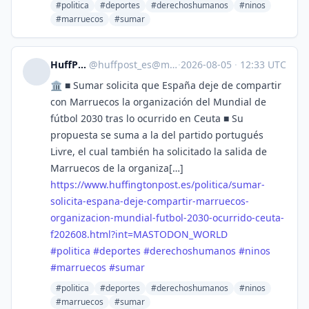
#politica
#deportes
#derechoshumanos
#ninos
#marruecos
#sumar
HuffPost [ES]
@
huffpost_es@mastodon.world
·
2026-08-05
·
12:33 UTC
🏛️ ■ Sumar solicita que España deje de compartir
con Marruecos la organización del Mundial de
fútbol 2030 tras lo ocurrido en Ceuta ■ Su
propuesta se suma a la del partido portugués
Livre, el cual también ha solicitado la salida de
Marruecos de la organiza[…]
https://www.
huffingtonpost.es/politica/sum
ar-
solicita-espana-deje-compartir-marruecos-
organizacion-mundial-futbol-2030-ocurrido-ceuta-
f202608.html?int=MASTODON_WORLD
#
politica
#
deportes
#
derechoshumanos
#
ninos
#
marruecos
#
sumar
#politica
#deportes
#derechoshumanos
#ninos
#marruecos
#sumar