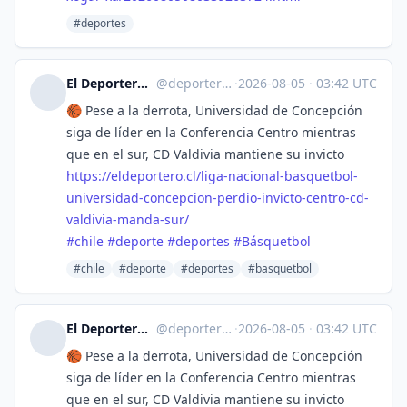
#deportes
El Deportero :verified: :fiu:
@
deporterochile@lile.cl
·
2026-08-05
·
03:42 UTC
🏀 Pese a la derrota, Universidad de Concepción
siga de líder en la Conferencia Centro mientras
que en el sur, CD Valdivia mantiene su invicto
https://
eldeportero.cl/liga-nacional-b
asquetbol-
universidad-concepcion-perdio-invicto-centro-cd-
valdivia-manda-sur/
#
chile
#
deporte
#
deportes
#
Básquetbol
#chile
#deporte
#deportes
#basquetbol
El Deportero :verified: :fiu:
@
deporterochile@lile.cl
·
2026-08-05
·
03:42 UTC
🏀 Pese a la derrota, Universidad de Concepción
siga de líder en la Conferencia Centro mientras
que en el sur, CD Valdivia mantiene su invicto