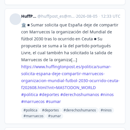
HuffPost [ES]
@
huffpost_es@mastodon.world
·
2026-08-05
·
12:33 UTC
🏛️ ■ Sumar solicita que España deje de compartir
con Marruecos la organización del Mundial de
fútbol 2030 tras lo ocurrido en Ceuta ■ Su
propuesta se suma a la del partido portugués
Livre, el cual también ha solicitado la salida de
Marruecos de la organiza[…]
https://www.
huffingtonpost.es/politica/sum
ar-
solicita-espana-deje-compartir-marruecos-
organizacion-mundial-futbol-2030-ocurrido-ceuta-
f202608.html?int=MASTODON_WORLD
#
politica
#
deportes
#
derechoshumanos
#
ninos
#
marruecos
#
sumar
#politica
#deportes
#derechoshumanos
#ninos
#marruecos
#sumar