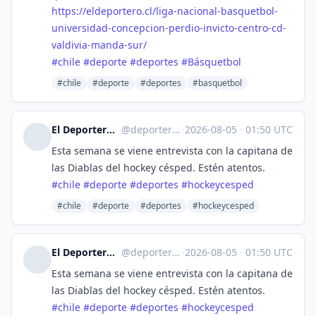
https://
eldeportero.cl/liga-nacional-b
asquetbol-
universidad-concepcion-perdio-invicto-centro-cd-
valdivia-manda-sur/
#
chile
#
deporte
#
deportes
#
Básquetbol
#chile
#deporte
#deportes
#basquetbol
El Deportero :verified: :fiu:
@
deporterochile@lile.cl
·
2026-08-05
·
01:50 UTC
Esta semana se viene entrevista con la capitana de
las Diablas del hockey césped. Estén atentos.
#
chile
#
deporte
#
deportes
#
hockeycesped
#chile
#deporte
#deportes
#hockeycesped
El Deportero :verified: :fiu:
@
deporterochile@lile.cl
·
2026-08-05
·
01:50 UTC
Esta semana se viene entrevista con la capitana de
las Diablas del hockey césped. Estén atentos.
#
chile
#
deporte
#
deportes
#
hockeycesped