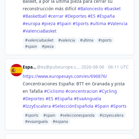
Basket, a por la última pieza para cerrar su
reconstrucción más difícil
#
Baloncesto
#
basket
#
Basketball
#
cerrar
#
Deportes
#
ES
#
España
#
europa
#
pieza
#
Spain
#
Sports
#
ultima
#
Valencia
#
ValenciaBasket
#valenciabasket
#valencia
#ultima
#sports
#spain
#pieza
España
@
es@pubeurope.com
·
2026-08-06
·
06:11 UTC
https://www.
europesays.com/es/696876/
Concentraciones España: BTT en Granada y pista
en Tafalla
#
Ciclismo
#
concentracion
#
Cycling
#
Deportes
#
ES
#
España
#
EvaAnguela
#
IzzyEscalera
#
SelecciónEspañola
#
Spain
#
Sports
#sports
#spain
#seleccionespanola
#izzyescalera
#evaanguela
#espana