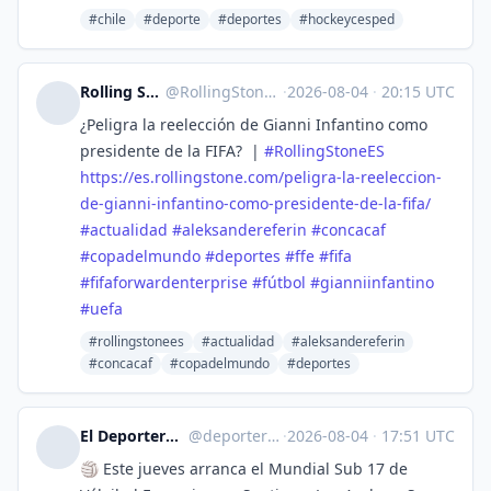
#chile
#deporte
#deportes
#hockeycesped
Rolling Stone en Español
@
RollingStoneES@mastodon.social
·
2026-08-04
·
20:15 UTC
¿Peligra la reelección de Gianni Infantino como
presidente de la FIFA? |
#
RollingStoneES
https://
es.rollingstone.com/peligra-la
-reeleccion-
de-gianni-infantino-como-presidente-de-la-fifa/
#
actualidad
#
aleksandereferin
#
concacaf
#
copadelmundo
#
deportes
#
ffe
#
fifa
#
fifaforwardenterprise
#
fútbol
#
gianniinfantino
#
uefa
#rollingstonees
#actualidad
#aleksandereferin
#concacaf
#copadelmundo
#deportes
El Deportero :verified: :fiu:
@
deporterochile@lile.cl
·
2026-08-04
·
17:51 UTC
🏐 Este jueves arranca el Mundial Sub 17 de