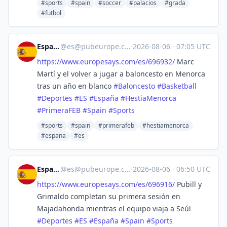
#sports
#spain
#soccer
#palacios
#grada
#futbol
España
@
es@pubeurope.com
·
2026-08-06
·
07:05 UTC
https://www.
europesays.com/es/696932/
Marc
Martí y el volver a jugar a baloncesto en Menorca
tras un año en blanco
#
Baloncesto
#
Basketball
#
Deportes
#
ES
#
España
#
HestiaMenorca
#
PrimeraFEB
#
Spain
#
Sports
#sports
#spain
#primerafeb
#hestiamenorca
#espana
#es
España
@
es@pubeurope.com
·
2026-08-06
·
06:50 UTC
https://www.
europesays.com/es/696916/
Pubill y
Grimaldo completan su primera sesión en
Majadahonda mientras el equipo viaja a Seúl
#
Deportes
#
ES
#
España
#
Spain
#
Sports