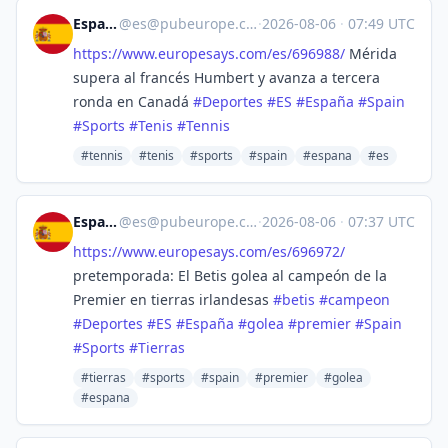
España
@
es@pubeurope.com
·
2026-08-06
·
07:49 UTC
https://www.
europesays.com/es/696988/
Mérida
supera al francés Humbert y avanza a tercera
ronda en Canadá
#
Deportes
#
ES
#
España
#
Spain
#
Sports
#
Tenis
#
Tennis
#tennis
#tenis
#sports
#spain
#espana
#es
España
@
es@pubeurope.com
·
2026-08-06
·
07:37 UTC
https://www.
europesays.com/es/696972/
pretemporada: El Betis golea al campeón de la
Premier en tierras irlandesas
#
betis
#
campeon
#
Deportes
#
ES
#
España
#
golea
#
premier
#
Spain
#
Sports
#
Tierras
#tierras
#sports
#spain
#premier
#golea
#espana