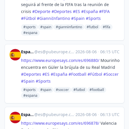
seguirá al frente de la FIFA tras la reunión de
crisis
#
Deporte
#
Deportes
#
ES
#
España
#
FIFA
#
Fútbol
#
GianniInfantino
#
Spain
#
Sports
#sports
#spain
#gianniinfantino
#futbol
#fifa
#espana
España
@
es@pubeurope.com
·
2026-08-06
·
06:15 UTC
https://www.
europesays.com/es/696880/
Mourinho
encuentra en Güler la brújula de su Real Madrid
#
Deportes
#
ES
#
España
#
Football
#
Fútbol
#
Soccer
#
Spain
#
Sports
#sports
#spain
#soccer
#futbol
#football
#espana
España
@
es@pubeurope.com
·
2026-08-06
·
06:13 UTC
https://www.
europesays.com/es/696878/
Valencia