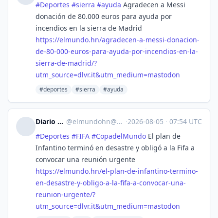
#
Deportes
#
sierra
#
ayuda
Agradecen a Messi
donación de 80.000 euros para ayuda por
incendios en la sierra de Madrid
https://
elmundo.hn/agradecen-a-messi-d
onacion-
de-80-000-euros-para-ayuda-por-incendios-en-la-
sierra-de-madrid/?
utm_source=dlvr.it&utm_medium=mastodon
#deportes
#sierra
#ayuda
Diario El Mundo
@
elmundohn@mastodon.social
·
2026-08-05
·
07:54 UTC
#
Deportes
#
FIFA
#
CopadelMundo
El plan de
Infantino terminó en desastre y obligó a la Fifa a
convocar una reunión urgente
https://
elmundo.hn/el-plan-de-infantin
o-termino-
en-desastre-y-obligo-a-la-fifa-a-convocar-una-
reunion-urgente/?
utm_source=dlvr.it&utm_medium=mastodon