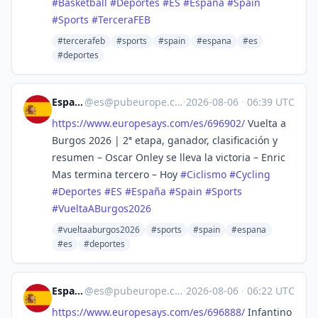
#
Basketball
#
Deportes
#
ES
#
España
#
Spain
#
Sports
#
TerceraFEB
#tercerafeb
#sports
#spain
#espana
#es
#deportes
España
@
es@pubeurope.com
·
2026-08-06
·
06:39 UTC
https://www.
europesays.com/es/696902/
Vuelta a
Burgos 2026 | 2ª etapa, ganador, clasificación y
resumen – Oscar Onley se lleva la victoria – Enric
Mas termina tercero – Hoy
#
Ciclismo
#
Cycling
#
Deportes
#
ES
#
España
#
Spain
#
Sports
#
VueltaABurgos2026
#vueltaaburgos2026
#sports
#spain
#espana
#es
#deportes
España
@
es@pubeurope.com
·
2026-08-06
·
06:22 UTC
https://www.
europesays.com/es/696888/
Infantino