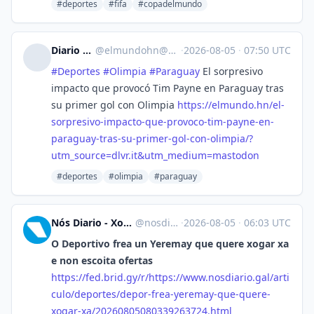
#deportes
#fifa
#copadelmundo
Diario El Mundo
@
elmundohn@mastodon.social
·
2026-08-05
·
07:50 UTC
#
Deportes
#
Olimpia
#
Paraguay
El sorpresivo
impacto que provocó Tim Payne en Paraguay tras
su primer gol con Olimpia
https://
elmundo.hn/el-
sorpresivo-impac
to-que-provoco-tim-payne-en-
paraguay-tras-su-primer-gol-con-olimpia/?
utm_source=dlvr.it&utm_medium=mastodon
#deportes
#olimpia
#paraguay
Nós Diario - Xornal de intereses galegos [Unofficial]
@
nosdiario.gal@web.brid.gy
·
2026-08-05
·
06:03 UTC
O Deportivo frea un Yeremay que quere xogar xa
e non escoita ofertas
https://
fed.brid.gy/r/https://www.nosd
iario.gal/arti
culo/deportes/depor-frea-yeremay-que-quere-
xogar-xa/20260805080339263724.html