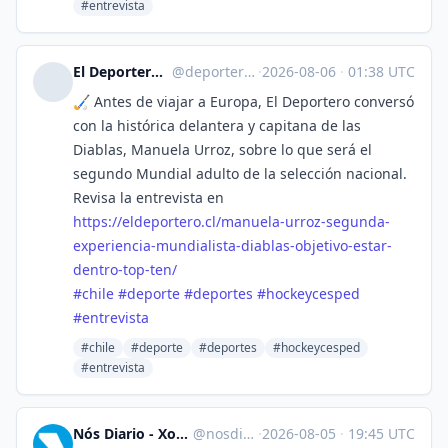
#entrevista
El Deportero :verified: :fiu:
@
deporterochile@lile.cl
·
2026-08-06
·
01:38 UTC
🏑 Antes de viajar a Europa, El Deportero conversó
con la histórica delantera y capitana de las
Diablas, Manuela Urroz, sobre lo que será el
segundo Mundial adulto de la selección nacional.
Revisa la entrevista en
https://
eldeportero.cl/manuela-urroz-s
egunda-
experiencia-mundialista-diablas-objetivo-estar-
dentro-top-ten/
#
chile
#
deporte
#
deportes
#
hockeycesped
#
entrevista
#chile
#deporte
#deportes
#hockeycesped
#entrevista
Nós Diario - Xornal de intereses galegos [Unofficial]
@
nosdiario.gal@web.brid.gy
·
2026-08-05
·
19:45 UTC