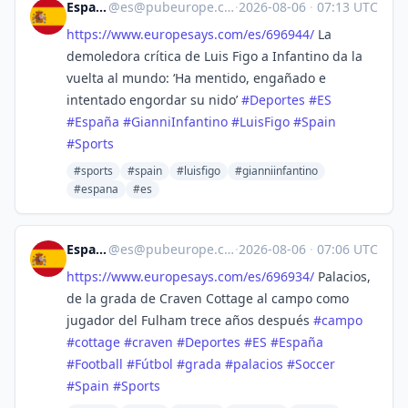
España
@
es@pubeurope.com
·
2026-08-06
·
07:13 UTC
https://www.
europesays.com/es/696944/
La
demoledora crítica de Luis Figo a Infantino da la
vuelta al mundo: ‘Ha mentido, engañado e
intentado engordar su nido’
#
Deportes
#
ES
#
España
#
GianniInfantino
#
LuisFigo
#
Spain
#
Sports
#sports
#spain
#luisfigo
#gianniinfantino
#espana
#es
España
@
es@pubeurope.com
·
2026-08-06
·
07:06 UTC
https://www.
europesays.com/es/696934/
Palacios,
de la grada de Craven Cottage al campo como
jugador del Fulham trece años después
#
campo
#
cottage
#
craven
#
Deportes
#
ES
#
España
#
Football
#
Fútbol
#
grada
#
palacios
#
Soccer
#
Spain
#
Sports