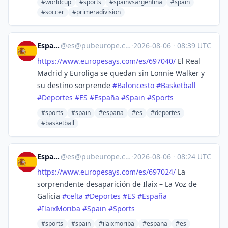
#worldcup
#sports
#spainvsargentina
#spain
#soccer
#primeradivision
España
@
es@pubeurope.com
·
2026-08-06
·
08:39 UTC
https://www.
europesays.com/es/697040/
El Real
Madrid y Euroliga se quedan sin Lonnie Walker y
su destino sorprende
#
Baloncesto
#
Basketball
#
Deportes
#
ES
#
España
#
Spain
#
Sports
#sports
#spain
#espana
#es
#deportes
#basketball
España
@
es@pubeurope.com
·
2026-08-06
·
08:24 UTC
https://www.
europesays.com/es/697024/
La
sorprendente desaparición de Ilaix – La Voz de
Galicia
#
celta
#
Deportes
#
ES
#
España
#
IlaixMoriba
#
Spain
#
Sports
#sports
#spain
#ilaixmoriba
#espana
#es