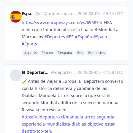
España
@
es@pubeurope.com
·
2026-08-06
·
05:34 UTC
https://www.
europesays.com/es/696834/
FIFA
niega que Infantino ofrece la final del Mundial a
Marruecos
#
Deportes
#
ES
#
España
#
Spain
#
Sports
#sports
#spain
#espana
#es
#deportes
El Deportero :verified: :fiu:
@
deporterochile@lile.cl
·
2026-08-06
·
01:38 UTC
🏑 Antes de viajar a Europa, El Deportero conversó
con la histórica delantera y capitana de las
Diablas, Manuela Urroz, sobre lo que será el
segundo Mundial adulto de la selección nacional.
Revisa la entrevista en
https://
eldeportero.cl/manuela-urroz-s
egunda-
experiencia-mundialista-diablas-objetivo-estar-
dentro-top-ten/