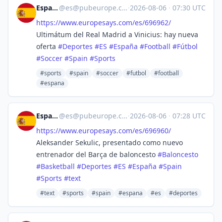
España
@
es@pubeurope.com
·
2026-08-06
·
07:30 UTC
https://www.
europesays.com/es/696962/
Ultimátum del Real Madrid a Vinicius: hay nueva
oferta
#
Deportes
#
ES
#
España
#
Football
#
Fútbol
#
Soccer
#
Spain
#
Sports
#sports
#spain
#soccer
#futbol
#football
#espana
España
@
es@pubeurope.com
·
2026-08-06
·
07:28 UTC
https://www.
europesays.com/es/696960/
Aleksander Sekulic, presentado como nuevo
entrenador del Barça de baloncesto
#
Baloncesto
#
Basketball
#
Deportes
#
ES
#
España
#
Spain
#
Sports
#
text
#text
#sports
#spain
#espana
#es
#deportes