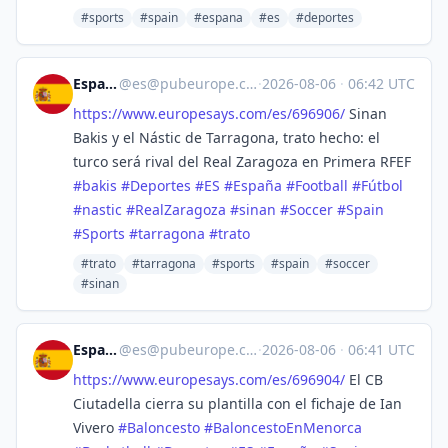
#sports
#spain
#espana
#es
#deportes
España
@
es@pubeurope.com
·
2026-08-06
·
06:42 UTC
https://www.
europesays.com/es/696906/
Sinan
Bakis y el Nástic de Tarragona, trato hecho: el
turco será rival del Real Zaragoza en Primera RFEF
#
bakis
#
Deportes
#
ES
#
España
#
Football
#
Fútbol
#
nastic
#
RealZaragoza
#
sinan
#
Soccer
#
Spain
#
Sports
#
tarragona
#
trato
#trato
#tarragona
#sports
#spain
#soccer
#sinan
España
@
es@pubeurope.com
·
2026-08-06
·
06:41 UTC
https://www.
europesays.com/es/696904/
El CB
Ciutadella cierra su plantilla con el fichaje de Ian
Vivero
#
Baloncesto
#
BaloncestoEnMenorca