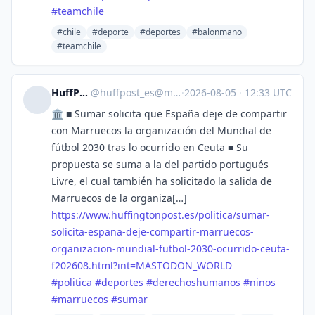
#
teamchile
#chile
#deporte
#deportes
#balonmano
#teamchile
HuffPost [ES]
@
huffpost_es@mastodon.world
·
2026-08-05
·
12:33 UTC
🏛️ ■ Sumar solicita que España deje de compartir
con Marruecos la organización del Mundial de
fútbol 2030 tras lo ocurrido en Ceuta ■ Su
propuesta se suma a la del partido portugués
Livre, el cual también ha solicitado la salida de
Marruecos de la organiza[…]
https://www.
huffingtonpost.es/politica/sum
ar-
solicita-espana-deje-compartir-marruecos-
organizacion-mundial-futbol-2030-ocurrido-ceuta-
f202608.html?int=MASTODON_WORLD
#
politica
#
deportes
#
derechoshumanos
#
ninos
#
marruecos
#
sumar