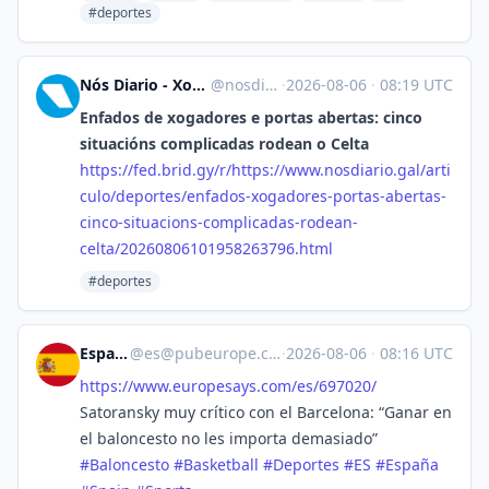
#deportes
Nós Diario - Xornal de intereses galegos [Unofficial]
@
nosdiario.gal@web.brid.gy
·
2026-08-06
·
08:19 UTC
Enfados de xogadores e portas abertas: cinco
situacións complicadas rodean o Celta
https://
fed.brid.gy/r/https://www.nosd
iario.gal/arti
culo/deportes/enfados-xogadores-portas-abertas-
cinco-situacions-complicadas-rodean-
celta/20260806101958263796.html
#deportes
España
@
es@pubeurope.com
·
2026-08-06
·
08:16 UTC
https://www.
europesays.com/es/697020/
Satoransky muy crítico con el Barcelona: “Ganar en
el baloncesto no les importa demasiado”
#
Baloncesto
#
Basketball
#
Deportes
#
ES
#
España