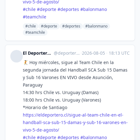
vivo-5-de-agosto/
#
chile
#
deporte
#
deportes
#
balonmano
#
teamchile
#chile
#deporte
#deportes
#balonmano
#teamchile
El Deportero :verified: :fiu:
@
deporterochile@lile.cl
·
2026-08-05
·
18:13 UTC
🤾 Hoy miércoles, sigue al Team Chile en la
segunda jornada del Handball SCA Sub 15 Damas
y Sub 16 Varones EN VIVO desde Asunción,
Paraguay
14:30 hrs Chile vs. Uruguay (Damas)
18:00 hrs Chile vs. Uruguay (Varones)
*Horario de Santiago
https://
eldeportero.cl/sigue-al-team-c
hile-en-el-
handball-sca-sub-15-damas-y-sub-16-varones-en-
vivo-5-de-agosto/
#
chile
#
deporte
#
deportes
#
balonmano