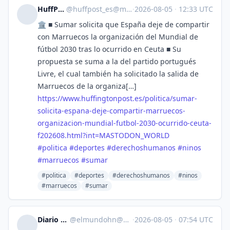
HuffPost [ES]
@
huffpost_es@mastodon.world
·
2026-08-05
·
12:33 UTC
🏛️ ■ Sumar solicita que España deje de compartir
con Marruecos la organización del Mundial de
fútbol 2030 tras lo ocurrido en Ceuta ■ Su
propuesta se suma a la del partido portugués
Livre, el cual también ha solicitado la salida de
Marruecos de la organiza[…]
https://www.
huffingtonpost.es/politica/sum
ar-
solicita-espana-deje-compartir-marruecos-
organizacion-mundial-futbol-2030-ocurrido-ceuta-
f202608.html?int=MASTODON_WORLD
#
politica
#
deportes
#
derechoshumanos
#
ninos
#
marruecos
#
sumar
#politica
#deportes
#derechoshumanos
#ninos
#marruecos
#sumar
Diario El Mundo
@
elmundohn@mastodon.social
·
2026-08-05
·
07:54 UTC