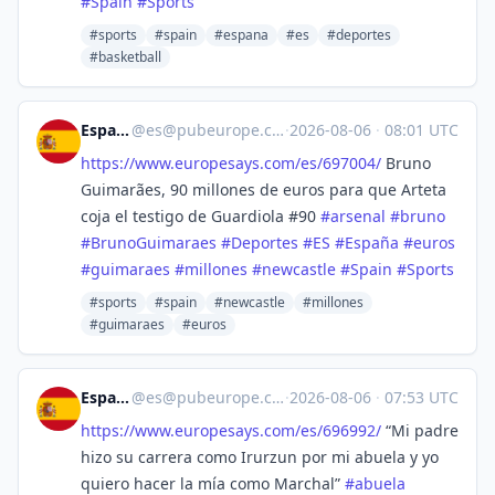
#
Spain
#
Sports
#sports
#spain
#espana
#es
#deportes
#basketball
España
@
es@pubeurope.com
·
2026-08-06
·
08:01 UTC
https://www.
europesays.com/es/697004/
Bruno
Guimarães, 90 millones de euros para que Arteta
coja el testigo de Guardiola #90
#
arsenal
#
bruno
#
BrunoGuimaraes
#
Deportes
#
ES
#
España
#
euros
#
guimaraes
#
millones
#
newcastle
#
Spain
#
Sports
#sports
#spain
#newcastle
#millones
#guimaraes
#euros
España
@
es@pubeurope.com
·
2026-08-06
·
07:53 UTC
https://www.
europesays.com/es/696992/
“Mi padre
hizo su carrera como Irurzun por mi abuela y yo
quiero hacer la mía como Marchal”
#
abuela