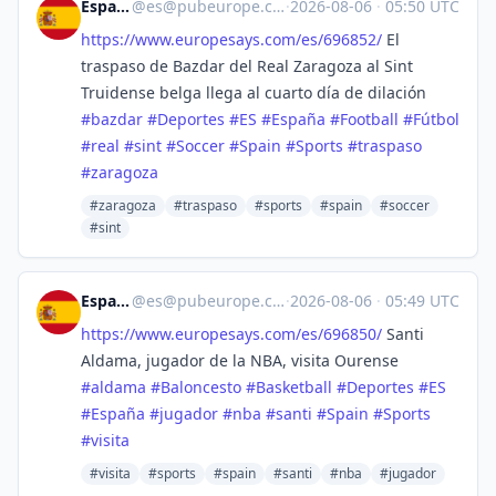
España
@
es@pubeurope.com
·
2026-08-06
·
05:50 UTC
https://www.
europesays.com/es/696852/
El
traspaso de Bazdar del Real Zaragoza al Sint
Truidense belga llega al cuarto día de dilación
#
bazdar
#
Deportes
#
ES
#
España
#
Football
#
Fútbol
#
real
#
sint
#
Soccer
#
Spain
#
Sports
#
traspaso
#
zaragoza
#zaragoza
#traspaso
#sports
#spain
#soccer
#sint
España
@
es@pubeurope.com
·
2026-08-06
·
05:49 UTC
https://www.
europesays.com/es/696850/
Santi
Aldama, jugador de la NBA, visita Ourense
#
aldama
#
Baloncesto
#
Basketball
#
Deportes
#
ES
#
España
#
jugador
#
nba
#
santi
#
Spain
#
Sports
#
visita
#visita
#sports
#spain
#santi
#nba
#jugador