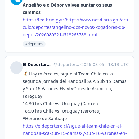
Angeliño e o Dépor volven xuntar os seus
camiños
https://
fed.brid.gy/r/https://www.nosd
iario.gal/arti
culo/deportes/angelino-dos-novos-xogadores-do-
depor/20260805214518263788.html
#deportes
El Deportero :verified: :fiu:
@
deporterochile@lile.cl
·
2026-08-05
·
18:13 UTC
🤾 Hoy miércoles, sigue al Team Chile en la
segunda jornada del Handball SCA Sub 15 Damas
y Sub 16 Varones EN VIVO desde Asunción,
Paraguay
14:30 hrs Chile vs. Uruguay (Damas)
18:00 hrs Chile vs. Uruguay (Varones)
*Horario de Santiago
https://
eldeportero.cl/sigue-al-team-c
hile-en-el-
handball-sca-sub-15-damas-y-sub-16-varones-en-