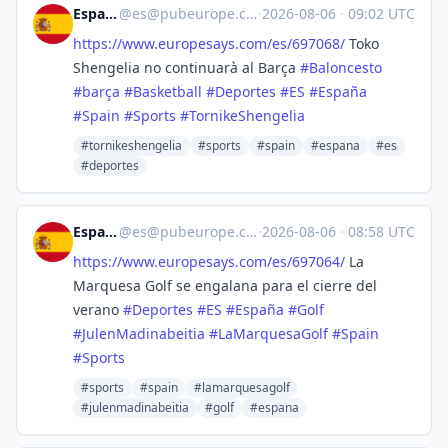
España
@
es@pubeurope.com
·
2026-08-06
·
09:02 UTC
https://www.
europesays.com/es/697068/
Toko
Shengelia no continuarà al Barça
#
Baloncesto
#
barça
#
Basketball
#
Deportes
#
ES
#
España
#
Spain
#
Sports
#
TornikeShengelia
#tornikeshengelia
#sports
#spain
#espana
#es
#deportes
España
@
es@pubeurope.com
·
2026-08-06
·
08:58 UTC
https://www.
europesays.com/es/697064/
La
Marquesa Golf se engalana para el cierre del
verano
#
Deportes
#
ES
#
España
#
Golf
#
JulenMadinabeitia
#
LaMarquesaGolf
#
Spain
#
Sports
#sports
#spain
#lamarquesagolf
#julenmadinabeitia
#golf
#espana