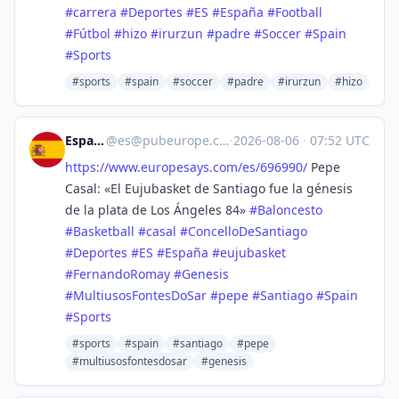
#
carrera
#
Deportes
#
ES
#
España
#
Football
#
Fútbol
#
hizo
#
irurzun
#
padre
#
Soccer
#
Spain
#
Sports
#sports
#spain
#soccer
#padre
#irurzun
#hizo
España
@
es@pubeurope.com
·
2026-08-06
·
07:52 UTC
https://www.
europesays.com/es/696990/
Pepe
Casal: «El Eujubasket de Santiago fue la génesis
de la plata de Los Ángeles 84»
#
Baloncesto
#
Basketball
#
casal
#
ConcelloDeSantiago
#
Deportes
#
ES
#
España
#
eujubasket
#
FernandoRomay
#
Genesis
#
MultiusosFontesDoSar
#
pepe
#
Santiago
#
Spain
#
Sports
#sports
#spain
#santiago
#pepe
#multiusosfontesdosar
#genesis