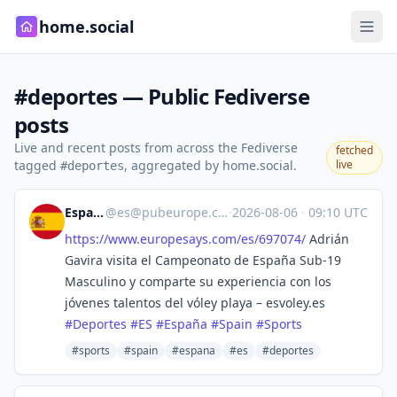
home.social
#deportes — Public Fediverse
posts
Live and recent posts from across the Fediverse
fetched
tagged
, aggregated by home.social.
live
#deportes
España
@
es@pubeurope.com
·
2026-08-06
·
09:10 UTC
https://www.
europesays.com/es/697074/
Adrián
Gavira visita el Campeonato de España Sub-19
Masculino y comparte su experiencia con los
jóvenes talentos del vóley playa – esvoley.es
#
Deportes
#
ES
#
España
#
Spain
#
Sports
#sports
#spain
#espana
#es
#deportes