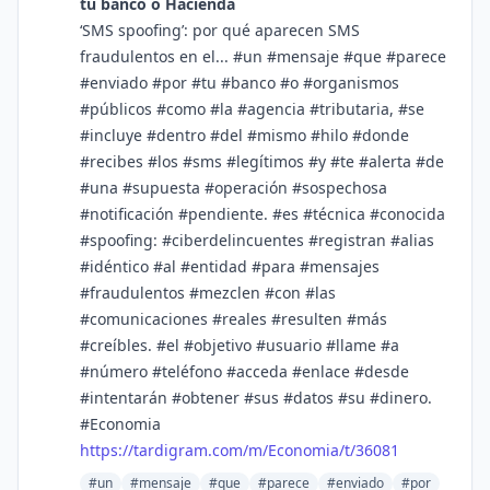
tu banco o Hacienda
‘SMS spoofing’: por qué aparecen SMS
fraudulentos en el... #un #mensaje #que #parece
#enviado #por #tu #banco #o #organismos
#públicos #como #la #agencia #tributaria, #se
#incluye #dentro #del #mismo #hilo #donde
#recibes #los #sms #legítimos #y #te #alerta #de
#una #supuesta #operación #sospechosa
#notificación #pendiente. #es #técnica #conocida
#spoofing: #ciberdelincuentes #registran #alias
#idéntico #al #entidad #para #mensajes
#fraudulentos #mezclen #con #las
#comunicaciones #reales #resulten #más
#creíbles. #el #objetivo #usuario #llame #a
#número #teléfono #acceda #enlace #desde
#intentarán #obtener #sus #datos #su #dinero.
#Economia
https://
tardigram.com/m/Economia/t/360
81
#un
#mensaje
#que
#parece
#enviado
#por