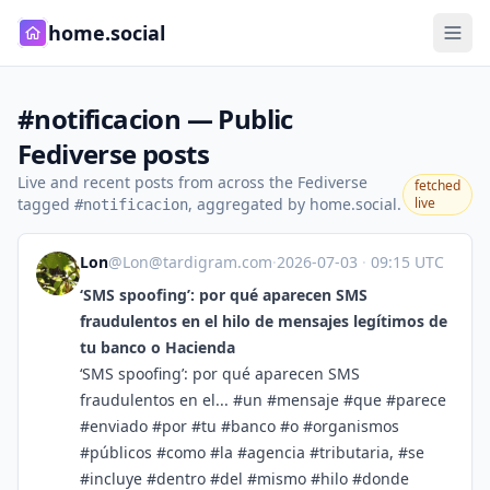
home.social
#notificacion — Public
Fediverse posts
Live and recent posts from across the Fediverse
fetched
tagged
, aggregated by home.social.
live
#notificacion
Lon
@
Lon@tardigram.com
·
2026-07-03
·
09:15 UTC
‘SMS spoofing’: por qué aparecen SMS
fraudulentos en el hilo de mensajes legítimos de
tu banco o Hacienda
‘SMS spoofing’: por qué aparecen SMS
fraudulentos en el... #un #mensaje #que #parece
#enviado #por #tu #banco #o #organismos
#públicos #como #la #agencia #tributaria, #se
#incluye #dentro #del #mismo #hilo #donde