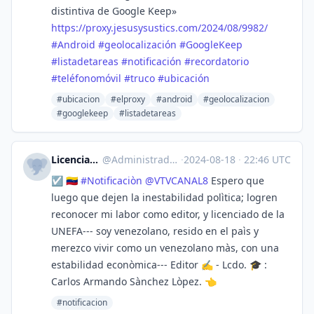
distintiva de Google Keep»
https://
proxy.jesusysustics.com/2024/0
8/9982/
#
Android
#
geolocalización
#
GoogleKeep
#
listadetareas
#
notificación
#
recordatorio
#
teléfonomóvil
#
truco
#
ubicación
#ubicacion
#elproxy
#android
#geolocalizacion
#googlekeep
#listadetareas
Licenciado (Graduate)
@
Administrador@mastodon.social
·
2024-08-18
·
22:46 UTC
☑️ 🇻🇪
#
Notificaciòn
@
VTVCANAL8
Espero que
luego que dejen la inestabilidad polìtica; logren
reconocer mi labor como editor, y licenciado de la
UNEFA--- soy venezolano, resido en el paìs y
merezco vivir como un venezolano màs, con una
estabilidad econòmica--- Editor ✍️ - Lcdo. 🎓 :
Carlos Armando Sànchez Lòpez. 👈
#notificacion