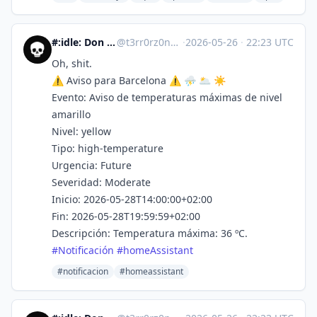
#:idle: Don T3rr0r :antifa:
@
t3rr0rz0n3@xarxa.cloud
·
2026-05-26
·
22:23 UTC
Oh, shit.
⚠️ Aviso para Barcelona ⚠️ ⛈️ 🌥️ ☀️
Evento: Aviso de temperaturas máximas de nivel
amarillo
Nivel: yellow
Tipo: high-temperature
Urgencia: Future
Severidad: Moderate
Inicio: 2026-05-28T14:00:00+02:00
Fin: 2026-05-28T19:59:59+02:00
Descripción: Temperatura máxima: 36 ºC.
#
Notificación
#
homeAssistant
#notificacion
#homeassistant