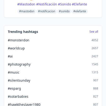
#
Mastodon
#
Notificación
#
Sonido
#
Elefante
#mastodon
#notificacion
#sonido
#elefante
Trending hashtags
See all
#monsterdon
4052
#worldcup
2657
#ai
2427
#photography
1545
#music
1315
#silentsunday
907
#esparg
868
#solarbabies
827
#hawktheslayer1980
807