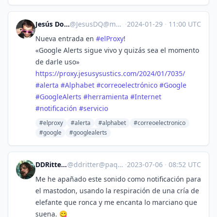
Jesús Domínguez
@
JesusDQ@mastodon.social
·
2024-01-29
·
11:00 UTC
Nueva entrada en
#
elProxy
!
«Google Alerts sigue vivo y quizás sea el momento
de darle uso»
https://
proxy.jesusysustics.com/2024/0
1/7035/
#
alerta
#
Alphabet
#
correoelectrónico
#
Google
#
GoogleAlerts
#
herramienta
#
Internet
#
notificación
#
servicio
#elproxy
#alerta
#alphabet
#correoelectronico
#google
#googlealerts
DDRitter 🏳️‍🌈🎗️🇵🇸
@
ddritter@paquita.masto.host
·
2023-07-06
·
08:52 UTC
Me he apañado este sonido como notificación para
el mastodon, usando la respiración de una cría de
elefante que ronca y me encanta lo marciano que
suena. 😋