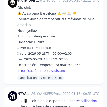
#:idle: Don T3rr0r :antifa:
@
t3rr0rz0n3@xarxa.cloud
·
2026-05-26
·
22:23 UTC
Oh, shit.
⚠️ Aviso para Barcelona ⚠️ ⛈️ 🌥️ ☀️
Evento: Aviso de temperaturas máximas de nivel
amarillo
Nivel: yellow
Tipo: high-temperature
Urgencia: Future
Severidad: Moderate
Inicio: 2026-05-28T14:00:00+02:00
Fin: 2026-05-28T19:59:59+02:00
Descripción: Temperatura máxima: 36 ºC.
#
Notificación
#
homeAssistant
#notificacion
#homeassistant
NYYANKEES
@
NYYANKEES@mstdn.social
·
2026-01-18
·
00:55 UTC
2/4 📱 El ciclo de la dopamina: Cada
#
notificación
activa el sistema de recompensa, liberando