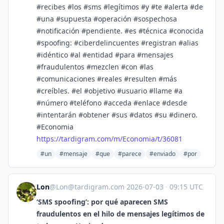
#recibes #los #sms #legítimos #y #te #alerta #de
#una #supuesta #operación #sospechosa
#notificación #pendiente. #es #técnica #conocida
#spoofing: #ciberdelincuentes #registran #alias
#idéntico #al #entidad #para #mensajes
#fraudulentos #mezclen #con #las
#comunicaciones #reales #resulten #más
#creíbles. #el #objetivo #usuario #llame #a
#número #teléfono #acceda #enlace #desde
#intentarán #obtener #sus #datos #su #dinero.
#Economia
https://
tardigram.com/m/Economia/t/360
81
#un
#mensaje
#que
#parece
#enviado
#por
Lon
@
Lon@tardigram.com
·
2026-07-03
·
09:15 UTC
‘SMS spoofing’: por qué aparecen SMS
fraudulentos en el hilo de mensajes legítimos de