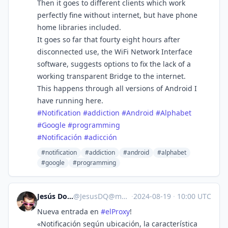
Then it goes to different clients which work
perfectly fine without internet, but have phone
home libraries included.
It goes so far that fourty eight hours after
disconnected use, the WiFi Network Interface
software, suggests options to fix the lack of a
working transparent Bridge to the internet.
This happens through all versions of Android I
have running here.
#
Notification
#
addiction
#
Android
#
Alphabet
#
Google
#
programming
#
Notificación
#
adicción
#notification
#addiction
#android
#alphabet
#google
#programming
Jesús Domínguez
@
JesusDQ@mastodon.social
·
2024-08-19
·
10:00 UTC
Nueva entrada en
#
elProxy
!
«Notificación según ubicación, la característica