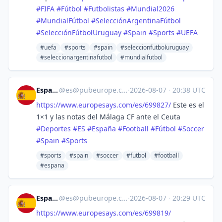
#
FIFA
#
Fútbol
#
Futbolistas
#
Mundial2026
#
MundialFútbol
#
SelecciónArgentinaFútbol
#
SelecciónFútbolUruguay
#
Spain
#
Sports
#
UEFA
#uefa
#sports
#spain
#seleccionfutboluruguay
#seleccionargentinafutbol
#mundialfutbol
España
@
es@pubeurope.com
·
2026-08-07
·
20:38 UTC
https://www.
europesays.com/es/699827/
Este es el
1×1 y las notas del Málaga CF ante el Ceuta
#
Deportes
#
ES
#
España
#
Football
#
Fútbol
#
Soccer
#
Spain
#
Sports
#sports
#spain
#soccer
#futbol
#football
#espana
España
@
es@pubeurope.com
·
2026-08-07
·
20:29 UTC
https://www.
europesays.com/es/699819/