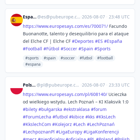
España
@
es@pubeurope.com
·
2026-08-07
·
23:48 UTC
https://www.
europesays.com/es/700071/
Facundo
Buonanotte, talento y desequilibrio para el ataque
del Elche CF | Elche CF
#
Deportes
#
ES
#
España
#
Football
#
Fútbol
#
Soccer
#
Spain
#
Sports
#sports
#spain
#soccer
#futbol
#football
#espana
Polska
@
pl@pubeurope.com
·
2026-08-07
·
23:33 UTC
https://www.
europesays.com/pl/608140/
Ucieczka
od wielkiego wstydu. Lech Poznań – KI Klaksvik 1:0
#
bilety
#
bułgarska
#
ekstraklasa
#
forum
#
ForumLecha
#
futbol
#
kibice
#
kks
#
KksLech
#
KkslechCom
#
Kolejorz
#
Lech
#
LechPoznań
#
LechpoznanPl
#
LigaEuropy
#
LigaKonferencji
#
mecz
#
nieoficjalny
#
oficjalna
#
PL
#
Poland
#
Polish