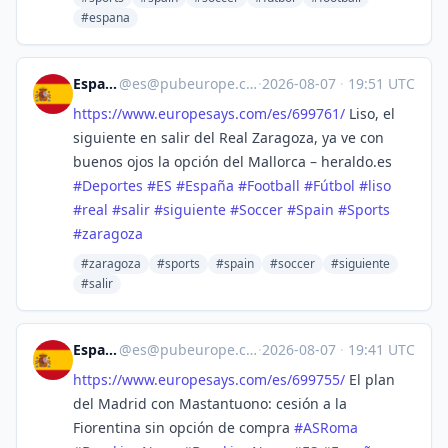
#espana
España
@
es@pubeurope.com
·
2026-08-07
·
19:51 UTC
https://www.
europesays.com/es/699761/
Liso, el
siguiente en salir del Real Zaragoza, ya ve con
buenos ojos la opción del Mallorca – heraldo.es
#
Deportes
#
ES
#
España
#
Football
#
Fútbol
#
liso
#
real
#
salir
#
siguiente
#
Soccer
#
Spain
#
Sports
#
zaragoza
#zaragoza
#sports
#spain
#soccer
#siguiente
#salir
España
@
es@pubeurope.com
·
2026-08-07
·
19:41 UTC
https://www.
europesays.com/es/699755/
El plan
del Madrid con Mastantuono: cesión a la
Fiorentina sin opción de compra
#
ASRoma