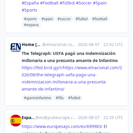
#
España
#
Football
#
Fútbol
#
Soccer
#
Spain
#
Sports
#sports
#spain
#soccer
#futbol
#football
#espana
Home [Unofficial]
@
elnacional.com@web.brid.gy
·
2026-08-07
·
22:42 UTC
The Telegraph: UEFA pagó una indemnización
millonaria a una presunta amante de Infantino
https://
fed.brid.gy/r/https://www.elna
cional.com/2
026/08/the-telegraph-uefa-pago-una-
indemnizacion-millonaria-a-una-presunta-
amante-de-infantino/
#gianniinfantino
#fifa
#futbol
España
@
es@pubeurope.com
·
2026-08-07
·
22:35 UTC
https://www.
europesays.com/es/699983/
El