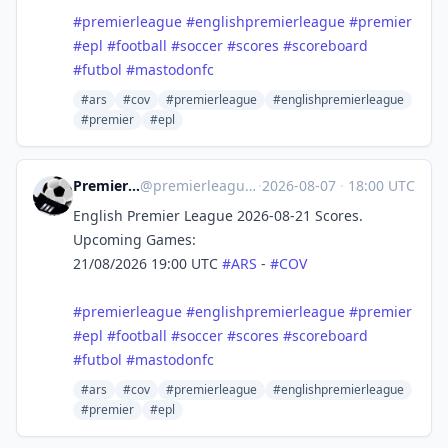
#
premierleague
#
englishpremierleague
#
premier
#
epl
#
football
#
soccer
#
scores
#
scoreboard
#
futbol
#
mastodonfc
#ars
#cov
#premierleague
#englishpremierleague
#premier
#epl
Premier League Scores
@
premierleaguescores@mastodon.world
·
2026-08-07
·
18:00 UTC
English Premier League 2026-08-21 Scores.
Upcoming Games:
21/08/2026 19:00 UTC
#
ARS
-
#
COV
#
premierleague
#
englishpremierleague
#
premier
#
epl
#
football
#
soccer
#
scores
#
scoreboard
#
futbol
#
mastodonfc
#ars
#cov
#premierleague
#englishpremierleague
#premier
#epl