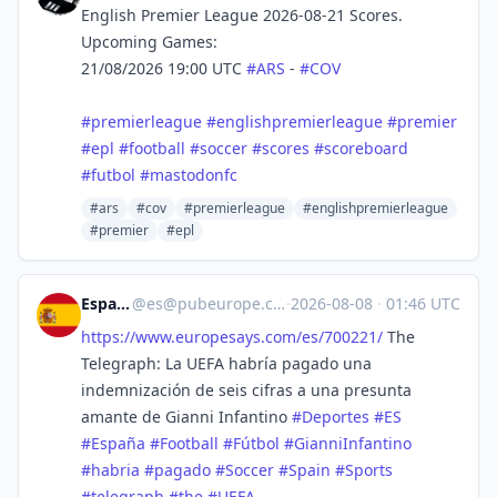
English Premier League 2026-08-21 Scores.
Upcoming Games:
21/08/2026 19:00 UTC
#
ARS
-
#
COV
#
premierleague
#
englishpremierleague
#
premier
#
epl
#
football
#
soccer
#
scores
#
scoreboard
#
futbol
#
mastodonfc
#ars
#cov
#premierleague
#englishpremierleague
#premier
#epl
España
@
es@pubeurope.com
·
2026-08-08
·
01:46 UTC
https://www.
europesays.com/es/700221/
The
Telegraph: La UEFA habría pagado una
indemnización de seis cifras a una presunta
amante de Gianni Infantino
#
Deportes
#
ES
#
España
#
Football
#
Fútbol
#
GianniInfantino
#
habria
#
pagado
#
Soccer
#
Spain
#
Sports
#
telegraph
#
the
#
UEFA