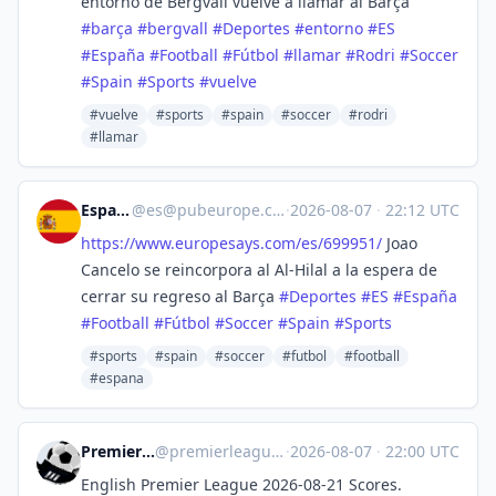
entorno de Bergvall vuelve a llamar al Barça
#
barça
#
bergvall
#
Deportes
#
entorno
#
ES
#
España
#
Football
#
Fútbol
#
llamar
#
Rodri
#
Soccer
#
Spain
#
Sports
#
vuelve
#vuelve
#sports
#spain
#soccer
#rodri
#llamar
España
@
es@pubeurope.com
·
2026-08-07
·
22:12 UTC
https://www.
europesays.com/es/699951/
Joao
Cancelo se reincorpora al Al-Hilal a la espera de
cerrar su regreso al Barça
#
Deportes
#
ES
#
España
#
Football
#
Fútbol
#
Soccer
#
Spain
#
Sports
#sports
#spain
#soccer
#futbol
#football
#espana
Premier League Scores
@
premierleaguescores@mastodon.world
·
2026-08-07
·
22:00 UTC
English Premier League 2026-08-21 Scores.