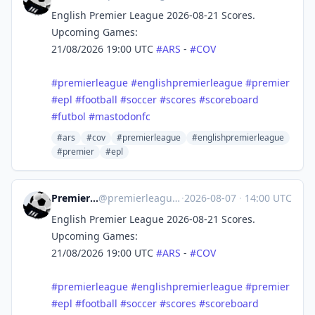
English Premier League 2026-08-21 Scores.
Upcoming Games:
21/08/2026 19:00 UTC
#
ARS
-
#
COV
#
premierleague
#
englishpremierleague
#
premier
#
epl
#
football
#
soccer
#
scores
#
scoreboard
#
futbol
#
mastodonfc
#ars
#cov
#premierleague
#englishpremierleague
#premier
#epl
Premier League Scores
@
premierleaguescores@mastodon.world
·
2026-08-07
·
14:00 UTC
English Premier League 2026-08-21 Scores.
Upcoming Games:
21/08/2026 19:00 UTC
#
ARS
-
#
COV
#
premierleague
#
englishpremierleague
#
premier
#
epl
#
football
#
soccer
#
scores
#
scoreboard