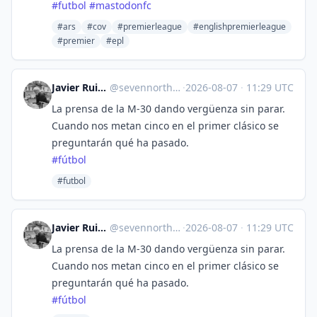
#
futbol
#
mastodonfc
#ars
#cov
#premierleague
#englishpremierleague
#premier
#epl
Javier Ruiz Barquín
@
sevennorth@masto.es
·
2026-08-07
·
11:29 UTC
La prensa de la M-30 dando vergüenza sin parar.
Cuando nos metan cinco en el primer clásico se
preguntarán qué ha pasado.
#
fútbol
#futbol
Javier Ruiz Barquín
@
sevennorth@masto.es
·
2026-08-07
·
11:29 UTC
La prensa de la M-30 dando vergüenza sin parar.
Cuando nos metan cinco en el primer clásico se
preguntarán qué ha pasado.
#
fútbol