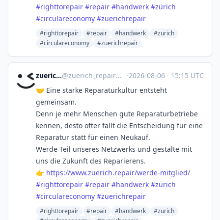
#
righttorepair
#
repair
#
handwerk
#
zürich
#
circulareconomy
#
zuerichrepair
#righttorepair
#repair
#handwerk
#zurich
#circulareconomy
#zuerichrepair
zuerich.repair
@
zuerich_repair@net.miaumuh.ch
·
2026-08-06
·
15:15 UTC
🤝 Eine starke Reparaturkultur entsteht
gemeinsam.
Denn je mehr Menschen gute Reparaturbetriebe
kennen, desto öfter fällt die Entscheidung für eine
Reparatur statt für einen Neukauf.
Werde Teil unseres Netzwerks und gestalte mit
uns die Zukunft des Reparierens.
👉
https://www.
zuerich.repair/werde-mitglied/
#
righttorepair
#
repair
#
handwerk
#
zürich
#
circulareconomy
#
zuerichrepair
#righttorepair
#repair
#handwerk
#zurich