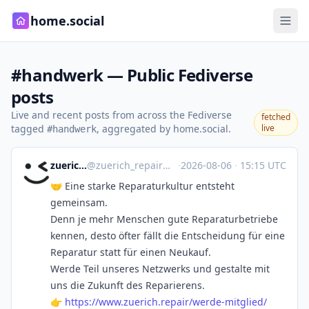
home.social
#handwerk — Public Fediverse
posts
Live and recent posts from across the Fediverse
fetched
tagged
, aggregated by home.social.
live
#handwerk
zuerich.repair
@
zuerich_repair@net.miaumuh.ch
·
2026-08-06
·
15:15 UTC
🤝 Eine starke Reparaturkultur entsteht
gemeinsam.
Denn je mehr Menschen gute Reparaturbetriebe
kennen, desto öfter fällt die Entscheidung für eine
Reparatur statt für einen Neukauf.
Werde Teil unseres Netzwerks und gestalte mit
uns die Zukunft des Reparierens.
👉
https://www.
zuerich.repair/werde-mitglied/