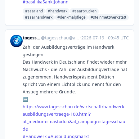
#
basillikaSanktJohann
#saarland
#handwerk
#saarbrucken
#saarhandwerk
#denkmalpflege
#steinmetzwerkstatt
tagesschau
@
tagesschau@ard.social
·
2026-07-19
·
09:45 UTC
Zahl der Ausbildungsverträge im Handwerk
gestiegen
Das Handwerk in Deutschland findet wieder mehr
Nachwuchs - die Zahl der Ausbildungverträge hat
zugenommen. Handwerkspräsident Dittrich
spricht von einem Lichtblick und nennt für den
Anstieg mehrere Gründe.
➡️
https://www.
tagesschau.de/wirtschaft/handw
erk-
ausbildungsvertraege-100.html?
at_medium=mastodon&at_campaign=tagesschau.
de
#
Handwerk
#
Ausbildungsmarkt