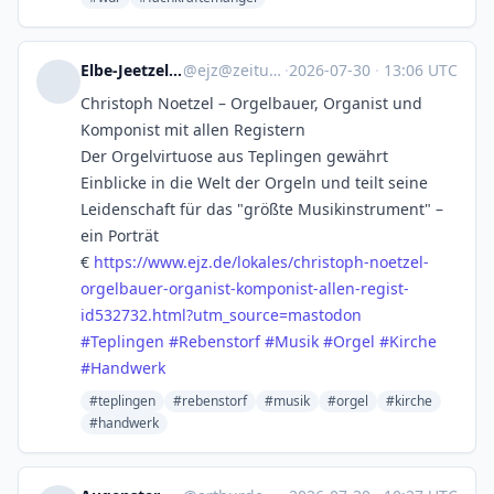
Elbe-Jeetzel-Zeitung
@
ejz@zeitung.social
·
2026-07-30
·
13:06 UTC
Christoph Noetzel – Orgelbauer, Organist und
Komponist mit allen Registern
Der Orgelvirtuose aus Teplingen gewährt
Einblicke in die Welt der Orgeln und teilt seine
Leidenschaft für das "größte Musikinstrument" –
ein Porträt
€
https://www.
ejz.de/lokales/christoph-noetz
el-
orgelbauer-organist-komponist-allen-regist-
id532732.html?utm_source=mastodon
#
Teplingen
#
Rebenstorf
#
Musik
#
Orgel
#
Kirche
#
Handwerk
#teplingen
#rebenstorf
#musik
#orgel
#kirche
#handwerk