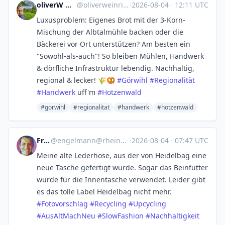
oliverW 🌲🌳🚲🌞🇪🇺
@
oliverweinrich@troet.cafe
·
2026-08-04
·
12:11 UTC
Luxusproblem: Eigenes Brot mit der 3-Korn-
Mischung der Albtalmühle backen oder die
Bäckerei vor Ort unterstützen? Am besten ein
"Sowohl-als-auch"! So bleiben Mühlen, Handwerk
& dörfliche Infrastruktur lebendig. Nachhaltig,
regional & lecker! 🌾🥨
#
Görwihl
#
Regionalität
#
Handwerk
uff'm
#
Hotzenwald
#gorwihl
#regionalitat
#handwerk
#hotzenwald
Frank
@
engelmann@rheinneckar.social
·
2026-08-04
·
07:47 UTC
Meine alte Lederhose, aus der von Heidelbag eine
neue Tasche gefertigt wurde. Sogar das Beinfutter
wurde für die Innentasche verwendet. Leider gibt
es das tolle Label Heidelbag nicht mehr.
#
Fotovorschlag
#
Recycling
#
Upcycling
#
AusAltMachNeu
#
SlowFashion
#
Nachhaltigkeit