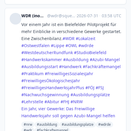
WDR (inoffiziell)
@
wdr@squeet.me
·
2026-07-31
·
03:58 UTC
Vor einem Jahr ist ein Bielefelder Pilotprojekt für
mehr Einblicke in verschiedene Gewerke gestartet.
Eine Zwischenbilanz.
#
WDR
#
Lokalzeit
#
Ostwestfalen
#
Lippe
#
OWL
#
wdrde
#
WestdeutscherRundfunk
#
StudioBielefeld
#
Handwerkskammer
#
Ausbildung
#
Azubi-Mangel
#
Ausbildungsstart
#
Handwerk
#
Fachkräftemangel
#
Praktikum
#
FreiwilligesSozialesJahr
#
FreiwilligesÖkologischesJahr
#
FreiwilligesHandwerksjahrPlus
#
FÖJ
#
FSJ
#
Nachwuchsgewinnung
#
Ausbildungsplätze
#
Lehrstelle
#
Abitur
#
FHJ
#
NRW
Ein Jahr, vier Gewerke: Das Freiwillige
Handwerksjahr soll gegen Azubi-Mangel helfen
#nrw
#ausbildung
#ausbildungsplatze
#wdrde
#wdr
#fachkraftemangel