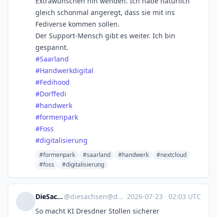
Extrawünschen hin wenden. Ich habe natürlich
gleich schonmal angeregt, dass sie mit ins
Fediverse kommen sollen.
Der Support-Mensch gibt es weiter. Ich bin
gespannt.
#
Saarland
#
Handwerkdigital
#
Fedihood
#
Dorffedi
#
handwerk
#
formenpark
#
Foss
#
digitalisierung
#formenpark
#saarland
#handwerk
#nextcloud
#foss
#digitalisierung
DieSachsen
@
diesachsen@dju.social
·
2026-07-23
·
02:03 UTC
So macht KI Dresdner Stollen sicherer