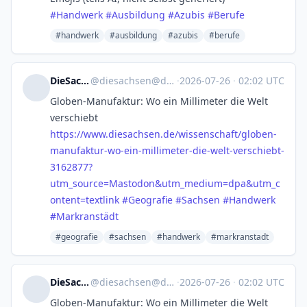
#
Handwerk
#
Ausbildung
#
Azubis
#
Berufe
#handwerk
#ausbildung
#azubis
#berufe
DieSachsen
@
diesachsen@dju.social
·
2026-07-26
·
02:02 UTC
Globen-Manufaktur: Wo ein Millimeter die Welt
verschiebt
https://www.
diesachsen.de/wissenschaft/glo
ben-
manufaktur-wo-ein-millimeter-die-welt-verschiebt-
3162877?
utm_source=Mastodon&utm_medium=dpa&utm_c
ontent=textlink
#
Geografie
#
Sachsen
#
Handwerk
#
Markranstädt
#geografie
#sachsen
#handwerk
#markranstadt
DieSachsen
@
diesachsen@dju.social
·
2026-07-26
·
02:02 UTC
Globen-Manufaktur: Wo ein Millimeter die Welt