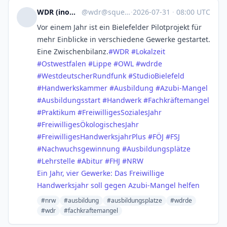
WDR (inoffiziell)
@
wdr@squeet.me
·
2026-07-31
·
08:00 UTC
Vor einem Jahr ist ein Bielefelder Pilotprojekt für
mehr Einblicke in verschiedene Gewerke gestartet.
Eine Zwischenbilanz.
#
WDR
#
Lokalzeit
#
Ostwestfalen
#
Lippe
#
OWL
#
wdrde
#
WestdeutscherRundfunk
#
StudioBielefeld
#
Handwerkskammer
#
Ausbildung
#
Azubi-Mangel
#
Ausbildungsstart
#
Handwerk
#
Fachkräftemangel
#
Praktikum
#
FreiwilligesSozialesJahr
#
FreiwilligesÖkologischesJahr
#
FreiwilligesHandwerksjahrPlus
#
FÖJ
#
FSJ
#
Nachwuchsgewinnung
#
Ausbildungsplätze
#
Lehrstelle
#
Abitur
#
FHJ
#
NRW
Ein Jahr, vier Gewerke: Das Freiwillige
Handwerksjahr soll gegen Azubi-Mangel helfen
#nrw
#ausbildung
#ausbildungsplatze
#wdrde
#wdr
#fachkraftemangel