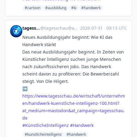
#cartoon
#ausbildung
#ki
#handwerk
tagesschau
@
tagesschau@ard.social
·
2026-07-31
·
09:13 UTC
Neues Ausbildungsjahr beginnt: Wie KI das
Handwerk stärkt
Das neue Ausbildungsjahr beginnt. In Zeiten von
Künstlicher Intelligenz suchen junge Menschen
nach zukunftssicheren Jobs. Das Handwerk
scheint davon zu profitieren: Die Bewerberzahl
steigt. Von Ole Hilgert.
➡️
https://www.
tagesschau.de/wirtschaft/unter
nehm
en/handwerk-kuenstliche-intelligenz-100.html?
at_medium=mastodon&at_campaign=tagesschau.
de
#
KünstlicheIntelligenz
#
Handwerk
#kunstlicheintelligenz
#handwerk