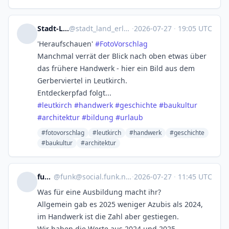
Stadt-Land-Erleben
@
stadt_land_erleben@mastodon.social
·
2026-07-27
·
19:05 UTC
'Heraufschauen'
#
FotoVorschlag
Manchmal verrät der Blick nach oben etwas über
das frühere Handwerk - hier ein Bild aus dem
Gerberviertel in Leutkirch.
Entdeckerpfad folgt...
#
leutkirch
#
handwerk
#
geschichte
#
baukultur
#
architektur
#
bildung
#
urlaub
#fotovorschlag
#leutkirch
#handwerk
#geschichte
#baukultur
#architektur
funk
@
funk@social.funk.net
·
2026-07-27
·
11:45 UTC
Was für eine Ausbildung macht ihr?
Allgemein gab es 2025 weniger Azubis als 2024,
im Handwerk ist die Zahl aber gestiegen.
Wir haben die Werte aus 2024 und 2025