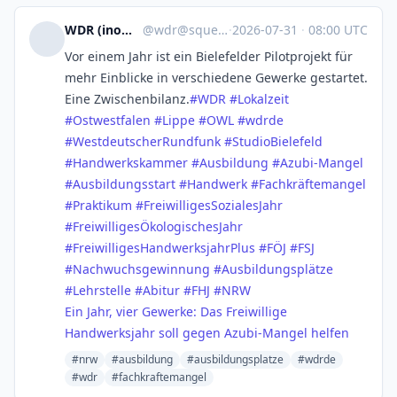
WDR (inoffiziell)
@
wdr@squeet.me
·
2026-07-31
·
08:00 UTC
Vor einem Jahr ist ein Bielefelder Pilotprojekt für
mehr Einblicke in verschiedene Gewerke gestartet.
Eine Zwischenbilanz.
#
WDR
#
Lokalzeit
#
Ostwestfalen
#
Lippe
#
OWL
#
wdrde
#
WestdeutscherRundfunk
#
StudioBielefeld
#
Handwerkskammer
#
Ausbildung
#
Azubi-Mangel
#
Ausbildungsstart
#
Handwerk
#
Fachkräftemangel
#
Praktikum
#
FreiwilligesSozialesJahr
#
FreiwilligesÖkologischesJahr
#
FreiwilligesHandwerksjahrPlus
#
FÖJ
#
FSJ
#
Nachwuchsgewinnung
#
Ausbildungsplätze
#
Lehrstelle
#
Abitur
#
FHJ
#
NRW
Ein Jahr, vier Gewerke: Das Freiwillige
Handwerksjahr soll gegen Azubi-Mangel helfen
#nrw
#ausbildung
#ausbildungsplatze
#wdrde
#wdr
#fachkraftemangel