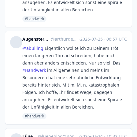
anzugehen. Es entwickelt sich sonst eine Spirale
der Unfähigkeit in allen Bereichen.
#handwerk
Augenstern 👓 🇪🇺 🇩🇪 🇪🇸
@
arthurdent@troet.cafe
·
2026-07-25
·
06:57 UTC
@
abulling
Eigentlich wollte ich zu Deinem Tröt
einen längeren Thread schreiben, habe mich
dann aber anders entschieden. Nur so viel: Das
#
Handwerk
im Allgemeinen und meins im
Besonderen hat eine sehr ähnliche Entwicklung
bereits hinter sich. Mit m. M. n. katastrophalen
Folgen. Ich hoffe, Ihr findet Wege, dagegen
anzugehen. Es entwickelt sich sonst eine Spirale
der Unfähigkeit in allen Bereichen.
#handwerk
Lüne-Blog
@
lueneblog@norden.social
·
2026-07-24
·
10:32 UTC