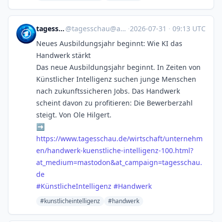
tagesschau
@
tagesschau@ard.social
·
2026-07-31
·
09:13 UTC
Neues Ausbildungsjahr beginnt: Wie KI das
Handwerk stärkt
Das neue Ausbildungsjahr beginnt. In Zeiten von
Künstlicher Intelligenz suchen junge Menschen
nach zukunftssicheren Jobs. Das Handwerk
scheint davon zu profitieren: Die Bewerberzahl
steigt. Von Ole Hilgert.
➡️
https://www.
tagesschau.de/wirtschaft/unter
nehm
en/handwerk-kuenstliche-intelligenz-100.html?
at_medium=mastodon&at_campaign=tagesschau.
de
#
KünstlicheIntelligenz
#
Handwerk
#kunstlicheintelligenz
#handwerk