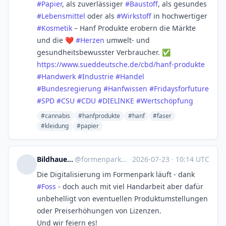
#
Papier
, als zuverlässiger
#
Baustoff
, als gesundes
#
Lebensmittel
oder als
#
Wirkstoff
in hochwertiger
#
Kosmetik
– Hanf Produkte erobern die Märkte
und die ❤️
#
Herzen
umwelt- und
gesundheitsbewusster Verbraucher. ✅
https://www.
sueddeutsche.de/cbd/hanf-produ
kte
#
Handwerk
#
Industrie
#
Handel
#
Bundesregierung
#
Hanfwissen
#
Fridaysforfuture
#
SPD
#
CSU
#
CDU
#
DIELINKE
#
Wertschöpfung
#cannabis
#hanfprodukte
#hanf
#faser
#kleidung
#papier
Bildhauerei Formenpark
@
formenpark@kirkler-treff.saarland
·
2026-07-23
·
10:14 UTC
Die Digitalisierung im Formenpark läuft - dank
#
Foss
- doch auch mit viel Handarbeit aber dafür
unbehelligt von eventuellen Produktumstellungen
oder Preiserhöhungen von Lizenzen.
Und wir feiern es!