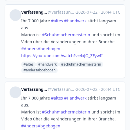
Verfassungklage@troet.cafe
@
Verfassungklage@troet.cafe
·
2026-07-22
·
20:44 UTC
Ihr 7.000 Jahre
#
altes
#
Handwerk
stirbt langsam
aus.
Marion ist
#
Schuhmachermeisterin
und spricht im
Video über die Veränderungen in ihrer Branche.
#
AndersAbgebogen
https://
youtube.com/watch?v=4xJO_ZFywfI
#altes
#handwerk
#schuhmachermeisterin
#andersabgebogen
Verfassungklage@troet.cafe
@
Verfassungklage@troet.cafe
·
2026-07-22
·
20:44 UTC
Ihr 7.000 Jahre
#
altes
#
Handwerk
stirbt langsam
aus.
Marion ist
#
Schuhmachermeisterin
und spricht im
Video über die Veränderungen in ihrer Branche.
#
AndersAbgebogen