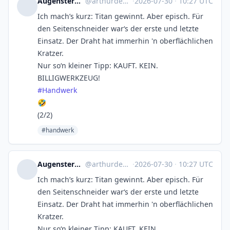
Augenstern 👓 🇪🇺 🇩🇪 🇪🇸
@
arthurdent@troet.cafe
·
2026-07-30
·
10:27 UTC
Ich mach’s kurz: Titan gewinnt. Aber episch. Für
den Seitenschneider war‘s der erste und letzte
Einsatz. Der Draht hat immerhin 'n oberflächlichen
Kratzer.
Nur so‘n kleiner Tipp: KAUFT. KEIN.
BILLIGWERKZEUG!
#
Handwerk
🤣
(2/2)
#handwerk
Augenstern 👓 🇪🇺 🇩🇪 🇪🇸
@
arthurdent@troet.cafe
·
2026-07-30
·
10:27 UTC
Ich mach’s kurz: Titan gewinnt. Aber episch. Für
den Seitenschneider war‘s der erste und letzte
Einsatz. Der Draht hat immerhin 'n oberflächlichen
Kratzer.
Nur so‘n kleiner Tipp: KAUFT. KEIN.