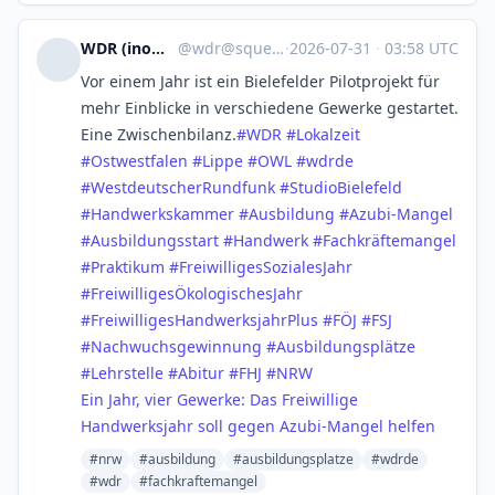
WDR (inoffiziell)
@
wdr@squeet.me
·
2026-07-31
·
03:58 UTC
Vor einem Jahr ist ein Bielefelder Pilotprojekt für
mehr Einblicke in verschiedene Gewerke gestartet.
Eine Zwischenbilanz.
#
WDR
#
Lokalzeit
#
Ostwestfalen
#
Lippe
#
OWL
#
wdrde
#
WestdeutscherRundfunk
#
StudioBielefeld
#
Handwerkskammer
#
Ausbildung
#
Azubi-Mangel
#
Ausbildungsstart
#
Handwerk
#
Fachkräftemangel
#
Praktikum
#
FreiwilligesSozialesJahr
#
FreiwilligesÖkologischesJahr
#
FreiwilligesHandwerksjahrPlus
#
FÖJ
#
FSJ
#
Nachwuchsgewinnung
#
Ausbildungsplätze
#
Lehrstelle
#
Abitur
#
FHJ
#
NRW
Ein Jahr, vier Gewerke: Das Freiwillige
Handwerksjahr soll gegen Azubi-Mangel helfen
#nrw
#ausbildung
#ausbildungsplatze
#wdrde
#wdr
#fachkraftemangel