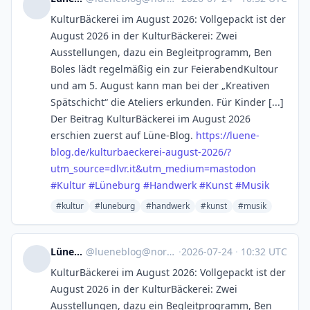
KulturBäckerei im August 2026: Vollgepackt ist der
August 2026 in der KulturBäckerei: Zwei
Ausstellungen, dazu ein Begleitprogramm, Ben
Boles lädt regelmäßig ein zur FeierabendKultour
und am 5. August kann man bei der „Kreativen
Spätschicht“ die Ateliers erkunden. Für Kinder [...]
Der Beitrag KulturBäckerei im August 2026
erschien zuerst auf Lüne-Blog.
https://
luene-
blog.de/kulturbaeckerei-
august-2026/?
utm_source=dlvr.it&utm_medium=mastodon
#
Kultur
#
Lüneburg
#
Handwerk
#
Kunst
#
Musik
#kultur
#luneburg
#handwerk
#kunst
#musik
Lüne-Blog
@
lueneblog@norden.social
·
2026-07-24
·
10:32 UTC
KulturBäckerei im August 2026: Vollgepackt ist der
August 2026 in der KulturBäckerei: Zwei
Ausstellungen, dazu ein Begleitprogramm, Ben