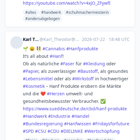
https://
youtube.com/watch?v=4xJO_ZFywfI
#altes
#handwerk
#schuhmachermeisterin
#andersabgebogen
Karl Theodor
@
Karl_Theodor@mastodon.social
·
2026-07-22
·
18:48 UTC
🌱 😀 👯
#
Cannabis
#
Hanfprodukte
It’s all about
#
Hanf
!
Ob als natürliche
#
Faser
für
#
Kleidung
oder
#
Papier
, als zuverlässiger
#
Baustoff
, als gesundes
#
Lebensmittel
oder als
#
Wirkstoff
in hochwertiger
#
Kosmetik
– Hanf Produkte erobern die Märkte
und die ❤️
#
Herzen
umwelt- und
gesundheitsbewusster Verbraucher. ✅
https://www.
sueddeutsche.de/cbd/hanf-produ
kte
#
Handwerk
#
Industrie
#
Handel
#
Bundesregierung
#
Hanfwissen
#
Fridaysforfuture
#
SPD
#
CSU
#
CDU
#
DIELINKE
#
Wertschöpfung