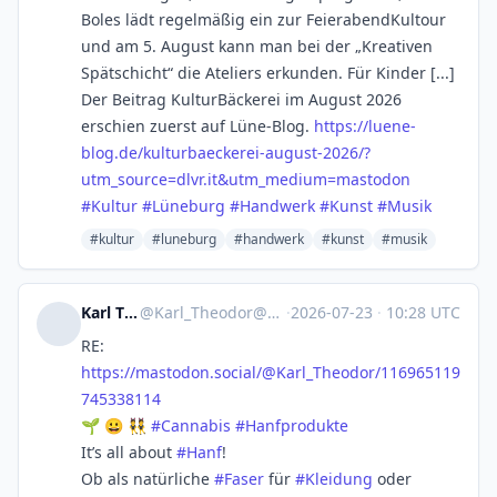
Boles lädt regelmäßig ein zur FeierabendKultour
und am 5. August kann man bei der „Kreativen
Spätschicht“ die Ateliers erkunden. Für Kinder [...]
Der Beitrag KulturBäckerei im August 2026
erschien zuerst auf Lüne-Blog.
https://
luene-
blog.de/kulturbaeckerei-
august-2026/?
utm_source=dlvr.it&utm_medium=mastodon
#
Kultur
#
Lüneburg
#
Handwerk
#
Kunst
#
Musik
#kultur
#luneburg
#handwerk
#kunst
#musik
Karl Theodor
@
Karl_Theodor@mastodon.social
·
2026-07-23
·
10:28 UTC
RE:
https://
mastodon.social/@Karl_Theodor/
116965119
745338114
🌱 😀 👯
#
Cannabis
#
Hanfprodukte
It’s all about
#
Hanf
!
Ob als natürliche
#
Faser
für
#
Kleidung
oder