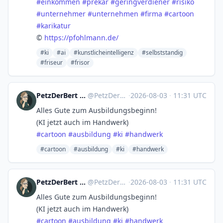
#
einkommen
#
prekär
#
geringverdiener
#
risiko
#
unternehmer
#
unternehmen
#
firma
#
cartoon
#
karikatur
©
https://
pfohlmann.de/
#ki
#ai
#kunstlicheintelligenz
#selbststandig
#friseur
#frisor
PetzDerBert – Cartoons und so
@
PetzDerBert@troet.cafe
·
2026-08-03
·
11:31 UTC
Alles Gute zum Ausbildungsbeginn!
(KI jetzt auch im Handwerk)
#
cartoon
#
ausbildung
#
ki
#
handwerk
#cartoon
#ausbildung
#ki
#handwerk
PetzDerBert – Cartoons und so
@
PetzDerBert@troet.cafe
·
2026-08-03
·
11:31 UTC
Alles Gute zum Ausbildungsbeginn!
(KI jetzt auch im Handwerk)
#
cartoon
#
ausbildung
#
ki
#
handwerk