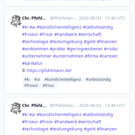
Chr. Pfohlmann, Karikaturistin
@
Pfohlmann@mastodon.social
·
2026-08-03
·
12:46 UTC
#
ki
#
ai
#
künstlicheintelligenz
#
selbstständig
#
friseur
#
frisör
#
handwerk
#
wirtschaft
#
technologie
#
testumgebung
#
geld
#
finanzen
#
einkommen
#
prekär
#
geringverdiener
#
risiko
#
unternehmer
#
unternehmen
#
firma
#
cartoon
#
karikatur
©
https://
pfohlmann.de/
#ki
#ai
#kunstlicheintelligenz
#selbststandig
#friseur
#frisor
Chr. Pfohlmann, Karikaturistin
@
Pfohlmann@mastodon.social
·
2026-08-03
·
12:46 UTC
#
ki
#
ai
#
künstlicheintelligenz
#
selbstständig
#
friseur
#
frisör
#
handwerk
#
wirtschaft
#
technologie
#
testumgebung
#
geld
#
finanzen