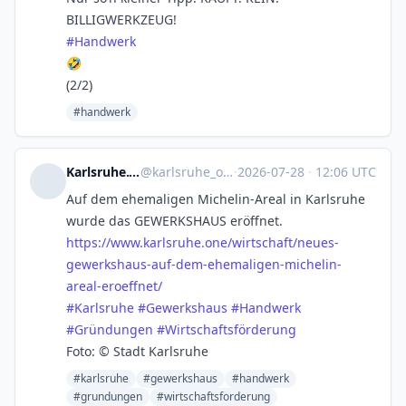
BILLIGWERKZEUG!
#
Handwerk
🤣
(2/2)
#handwerk
Karlsruhe.One auf Mastodon
@
karlsruhe_one@karlsruhe-social.de
·
2026-07-28
·
12:06 UTC
Auf dem ehemaligen Michelin-Areal in Karlsruhe
wurde das GEWERKSHAUS eröffnet.
https://www.
karlsruhe.one/wirtschaft/neues
-
gewerkshaus-auf-dem-ehemaligen-michelin-
areal-eroeffnet/
#
Karlsruhe
#
Gewerkshaus
#
Handwerk
#
Gründungen
#
Wirtschaftsförderung
Foto: © Stadt Karlsruhe
#karlsruhe
#gewerkshaus
#handwerk
#grundungen
#wirtschaftsforderung