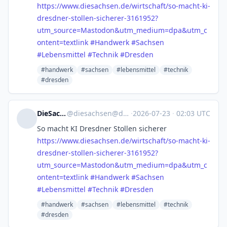
https://www.
diesachsen.de/wirtschaft/so-ma
cht-ki-
dresdner-stollen-sicherer-3161952?
utm_source=Mastodon&utm_medium=dpa&utm_c
ontent=textlink
#
Handwerk
#
Sachsen
#
Lebensmittel
#
Technik
#
Dresden
#handwerk
#sachsen
#lebensmittel
#technik
#dresden
DieSachsen
@
diesachsen@dju.social
·
2026-07-23
·
02:03 UTC
So macht KI Dresdner Stollen sicherer
https://www.
diesachsen.de/wirtschaft/so-ma
cht-ki-
dresdner-stollen-sicherer-3161952?
utm_source=Mastodon&utm_medium=dpa&utm_c
ontent=textlink
#
Handwerk
#
Sachsen
#
Lebensmittel
#
Technik
#
Dresden
#handwerk
#sachsen
#lebensmittel
#technik
#dresden