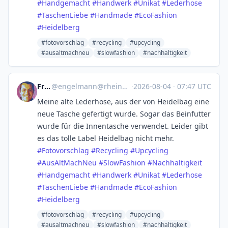
#
Handgemacht
#
Handwerk
#
Unikat
#
Lederhose
#
TaschenLiebe
#
Handmade
#
EcoFashion
#
Heidelberg
#fotovorschlag
#recycling
#upcycling
#ausaltmachneu
#slowfashion
#nachhaltigkeit
Frank
@
engelmann@rheinneckar.social
·
2026-08-04
·
07:47 UTC
Meine alte Lederhose, aus der von Heidelbag eine
neue Tasche gefertigt wurde. Sogar das Beinfutter
wurde für die Innentasche verwendet. Leider gibt
es das tolle Label Heidelbag nicht mehr.
#
Fotovorschlag
#
Recycling
#
Upcycling
#
AusAltMachNeu
#
SlowFashion
#
Nachhaltigkeit
#
Handgemacht
#
Handwerk
#
Unikat
#
Lederhose
#
TaschenLiebe
#
Handmade
#
EcoFashion
#
Heidelberg
#fotovorschlag
#recycling
#upcycling
#ausaltmachneu
#slowfashion
#nachhaltigkeit