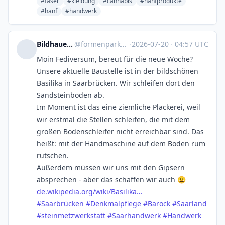
#faser
#kleidung
#cannabis
#hanfprodukte
#hanf
#handwerk
Bildhauerei Formenpark
@
formenpark@kirkler-treff.saarland
·
2026-07-20
·
04:57 UTC
Moin Fediversum, bereut für die neue Woche?
Unsere aktuelle Baustelle ist in der bildschönen
Basilika in Saarbrücken. Wir schleifen dort den
Sandsteinboden ab.
Im Moment ist das eine ziemliche Plackerei, weil
wir erstmal die Stellen schleifen, die mit dem
großen Bodenschleifer nicht erreichbar sind. Das
heißt: mit der Handmaschine auf dem Boden rum
rutschen.
Außerdem müssen wir uns mit den Gipsern
absprechen - aber das schaffen wir auch 😀
de.wikipedia.org/wiki/Basilika…
#
Saarbrücken
#
Denkmalpflege
#
Barock
#
Saarland
#
steinmetzwerkstatt
#
Saarhandwerk
#
Handwerk