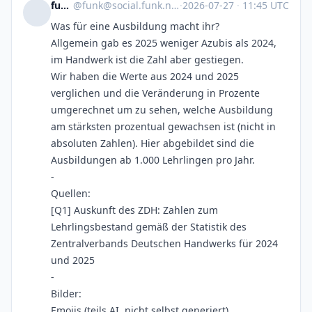
funk
@
funk@social.funk.net
·
2026-07-27
·
11:45 UTC
Was für eine Ausbildung macht ihr?
Allgemein gab es 2025 weniger Azubis als 2024,
im Handwerk ist die Zahl aber gestiegen.
Wir haben die Werte aus 2024 und 2025
verglichen und die Veränderung in Prozente
umgerechnet um zu sehen, welche Ausbildung
am stärksten prozentual gewachsen ist (nicht in
absoluten Zahlen). Hier abgebildet sind die
Ausbildungen ab 1.000 Lehrlingen pro Jahr.
-
Quellen:
[Q1] Auskunft des ZDH: Zahlen zum
Lehrlingsbestand gemäß der Statistik des
Zentralverbands Deutschen Handwerks für 2024
und 2025
-
Bilder:
Emojis (teils AI, nicht selbst generiert)