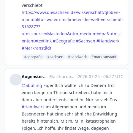
verschiebt
https://www.
diesachsen.de/wissenschaft/glo
ben-
manufaktur-wo-ein-millimeter-die-welt-verschiebt-
3162877?
utm_source=Mastodon&utm_medium=dpa&utm_c
ontent=textlink
#
Geografie
#
Sachsen
#
Handwerk
#
Markranstädt
#geografie
#sachsen
#handwerk
#markranstadt
Augenstern 👓 🇪🇺 🇩🇪 🇪🇸
@
arthurdent@troet.cafe
·
2026-07-25
·
06:57 UTC
@
abulling
Eigentlich wollte ich zu Deinem Tröt
einen längeren Thread schreiben, habe mich
dann aber anders entschieden. Nur so viel: Das
#
Handwerk
im Allgemeinen und meins im
Besonderen hat eine sehr ähnliche Entwicklung
bereits hinter sich. Mit m. M. n. katastrophalen
Folgen. Ich hoffe, Ihr findet Wege, dagegen