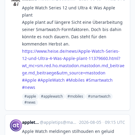
Apple Watch Series 12 und Ultra 4: Was Apple
plant
Apple plant auf längere Sicht eine Überarbeitung
seiner Smartwatch-Formfaktoren. Doch bis dahin
könnte es noch dauern. Das steht für den
kommenden Herbst an.
https://www.
heise.de/news/Apple-Watch-Seri
es-
12-und-Ultra-4-Was-Apple-plant-11379660.html?
wt_mc=sm.red.ho.mastodon.mastodon.md_beitrae
ge.md_beitraege&utm_source=mastodon
#
Apple
#
AppleWatch
#
Mobiles
#
Smartwatch
#
news
#apple
#applewatch
#mobiles
#smartwatch
#news
appletips.nl
@
appletips@mastodon.nl
·
2026-08-05
·
09:15 UTC
Apple Watch meldingen stilhouden en geluid