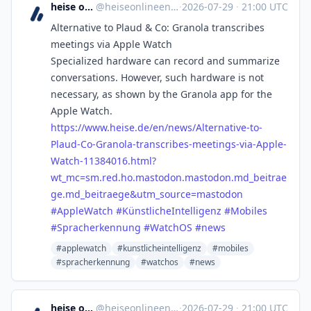
heise online English
@
heiseonlineenglish@social.heise.de
·
2026-07-29
·
21:00 UTC
Alternative to Plaud & Co: Granola transcribes
meetings via Apple Watch
Specialized hardware can record and summarize
conversations. However, such hardware is not
necessary, as shown by the Granola app for the
Apple Watch.
https://www.
heise.de/en/news/Alternative-t
o-
Plaud-Co-Granola-transcribes-meetings-via-Apple-
Watch-11384016.html?
wt_mc=sm.red.ho.mastodon.mastodon.md_beitrae
ge.md_beitraege&utm_source=mastodon
#
AppleWatch
#
KünstlicheIntelligenz
#
Mobiles
#
Spracherkennung
#
WatchOS
#
news
#applewatch
#kunstlicheintelligenz
#mobiles
#spracherkennung
#watchos
#news
heise online English
@
heiseonlineenglish@social.heise.de
·
2026-07-29
·
21:00 UTC