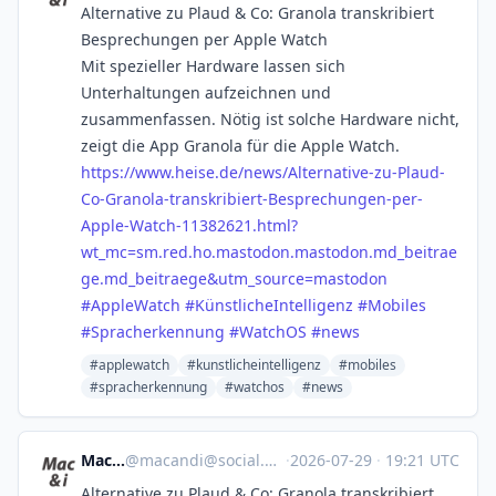
Alternative zu Plaud & Co: Granola transkribiert
Besprechungen per Apple Watch
Mit spezieller Hardware lassen sich
Unterhaltungen aufzeichnen und
zusammenfassen. Nötig ist solche Hardware nicht,
zeigt die App Granola für die Apple Watch.
https://www.
heise.de/news/Alternative-zu-P
laud-
Co-Granola-transkribiert-Besprechungen-per-
Apple-Watch-11382621.html?
wt_mc=sm.red.ho.mastodon.mastodon.md_beitrae
ge.md_beitraege&utm_source=mastodon
#
AppleWatch
#
KünstlicheIntelligenz
#
Mobiles
#
Spracherkennung
#
WatchOS
#
news
#applewatch
#kunstlicheintelligenz
#mobiles
#spracherkennung
#watchos
#news
Mac & i
@
macandi@social.heise.de
·
2026-07-29
·
19:21 UTC
Alternative zu Plaud & Co: Granola transkribiert