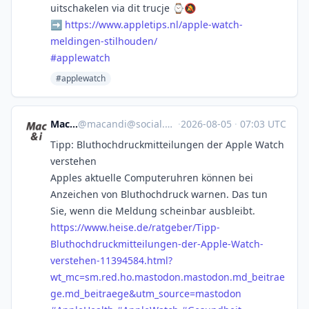
uitschakelen via dit trucje ⌚️🔕
➡️
https://www.
appletips.nl/apple-watch-
meldi
ngen-stilhouden/
#
applewatch
#applewatch
Mac & i
@
macandi@social.heise.de
·
2026-08-05
·
07:03 UTC
Tipp: Bluthochdruckmitteilungen der Apple Watch
verstehen
Apples aktuelle Computeruhren können bei
Anzeichen von Bluthochdruck warnen. Das tun
Sie, wenn die Meldung scheinbar ausbleibt.
https://www.
heise.de/ratgeber/Tipp-
Bluthoc
hdruckmitteilungen-der-Apple-Watch-
verstehen-11394584.html?
wt_mc=sm.red.ho.mastodon.mastodon.md_beitrae
ge.md_beitraege&utm_source=mastodon