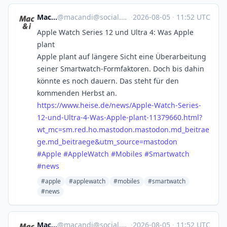
Mac & i
@
macandi@social.heise.de
·
2026-08-05
·
11:52 UTC
Apple Watch Series 12 und Ultra 4: Was Apple
plant
Apple plant auf längere Sicht eine Überarbeitung
seiner Smartwatch-Formfaktoren. Doch bis dahin
könnte es noch dauern. Das steht für den
kommenden Herbst an.
https://www.
heise.de/news/Apple-Watch-Seri
es-
12-und-Ultra-4-Was-Apple-plant-11379660.html?
wt_mc=sm.red.ho.mastodon.mastodon.md_beitrae
ge.md_beitraege&utm_source=mastodon
#
Apple
#
AppleWatch
#
Mobiles
#
Smartwatch
#
news
#apple
#applewatch
#mobiles
#smartwatch
#news
Mac & i
@
macandi@social.heise.de
·
2026-08-05
·
11:52 UTC