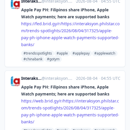
Interaksyon [Unofficial]
@
interaksyon.philstar.com@web.brid.gy
·
2026-08-04
·
04:55 UTC
Apple Pay PH: Filipinos share iPhone, Apple
Watch payments; here are supported banks
https://
fed.brid.gy/r/https://interaks
yon.philstar.co
m/trends-spotlights/2026/08/04/317325/apple-
pay-ph-iphone-apple-watch-payments-supported-
banks/
#trendsspotlights
#apple
#applepay
#applewatch
#chinabank
#gotym
Interaksyon [Unofficial]
@
interaksyon.philstar.com@web.brid.gy
·
2026-08-04
·
04:55 UTC
Apple Pay PH: Filipinos share iPhone, Apple
Watch payments; here are supported banks
https://
web.brid.gy/r/https://interaks
yon.philstar.c
om/trends-spotlights/2026/08/04/317325/apple-
pay-ph-iphone-apple-watch-payments-supported-
banks/