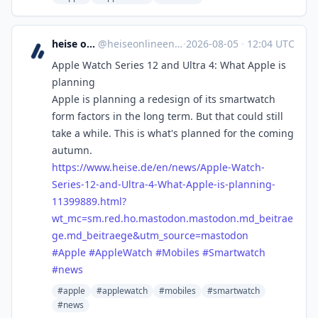
heise online English
@
heiseonlineenglish@social.heise.de
·
2026-08-05
·
12:04 UTC
Apple Watch Series 12 and Ultra 4: What Apple is
planning
Apple is planning a redesign of its smartwatch
form factors in the long term. But that could still
take a while. This is what's planned for the coming
autumn.
https://www.
heise.de/en/news/Apple-Watch-
S
eries-12-and-Ultra-4-What-Apple-is-planning-
11399889.html?
wt_mc=sm.red.ho.mastodon.mastodon.md_beitrae
ge.md_beitraege&utm_source=mastodon
#
Apple
#
AppleWatch
#
Mobiles
#
Smartwatch
#
news
#apple
#applewatch
#mobiles
#smartwatch
#news