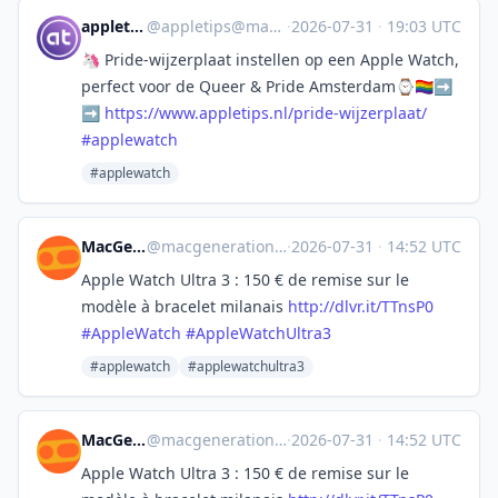
appletips.nl
@
appletips@mastodon.nl
·
2026-07-31
·
19:03 UTC
🦄 Pride-wijzerplaat instellen op een Apple Watch,
perfect voor de Queer & Pride Amsterdam⌚️🏳️‍🌈➡️
➡️
https://www.
appletips.nl/pride-wijzerplaat/
#
applewatch
#applewatch
MacGeneration
@
macgeneration@social.macg.co
·
2026-07-31
·
14:52 UTC
Apple Watch Ultra 3 : 150 € de remise sur le
modèle à bracelet milanais
http://
dlvr.it/TTnsP0
#
AppleWatch
#
AppleWatchUltra3
#applewatch
#applewatchultra3
MacGeneration
@
macgeneration@social.macg.co
·
2026-07-31
·
14:52 UTC
Apple Watch Ultra 3 : 150 € de remise sur le