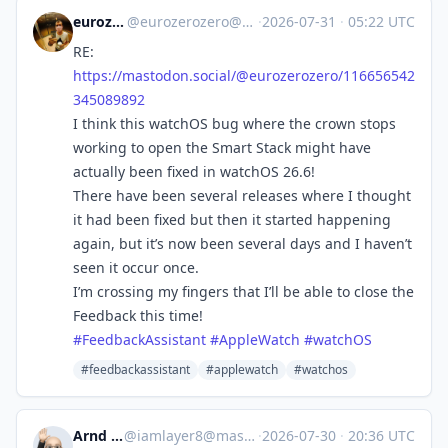
eurozerozero
@
eurozerozero@mastodon.social
·
2026-07-31
·
05:22 UTC
RE:
https://
mastodon.social/@eurozerozero/
116656542
345089892
I think this watchOS bug where the crown stops
working to open the Smart Stack might have
actually been fixed in watchOS 26.6!
There have been several releases where I thought
it had been fixed but then it started happening
again, but it’s now been several days and I haven’t
seen it occur once.
I’m crossing my fingers that I’ll be able to close the
Feedback this time!
#
FeedbackAssistant
#
AppleWatch
#
watchOS
#feedbackassistant
#applewatch
#watchos
Arnd Layer
@
iamlayer8@mastodon.social
·
2026-07-30
·
20:36 UTC