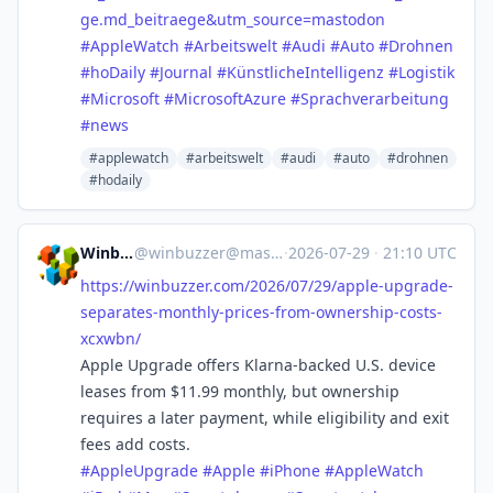
ge.md_beitraege&utm_source=mastodon
#
AppleWatch
#
Arbeitswelt
#
Audi
#
Auto
#
Drohnen
#
hoDaily
#
Journal
#
KünstlicheIntelligenz
#
Logistik
#
Microsoft
#
MicrosoftAzure
#
Sprachverarbeitung
#
news
#applewatch
#arbeitswelt
#audi
#auto
#drohnen
#hodaily
Winbuzzer
@
winbuzzer@mastodon.social
·
2026-07-29
·
21:10 UTC
https://
winbuzzer.com/2026/07/29/apple
-upgrade-
separates-monthly-prices-from-ownership-costs-
xcxwbn/
Apple Upgrade offers Klarna-backed U.S. device
leases from $11.99 monthly, but ownership
requires a later payment, while eligibility and exit
fees add costs.
#
AppleUpgrade
#
Apple
#
iPhone
#
AppleWatch