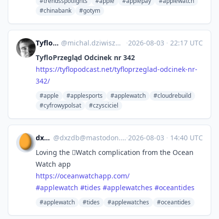
#trendsspotlights
#apple
#applepay
#applewatch
#chinabank
#gotym
TyfloPodcast
@
michal.dziwisz@tyflopodcast.net
·
2026-08-03
·
22:17 UTC
TyfloPrzegląd Odcinek nr 342
https://tyflopodcast.net/tyfloprzeglad-odcinek-nr-
342/
#apple
#applesports
#applewatch
#cloudrebuild
#cyfrowypolsat
#czysciciel
dxzdb
@
dxzdb@mastodon.social
·
2026-08-03
·
14:40 UTC
Loving the Watch complication from the Ocean
Watch app
https://
oceanwatchapp.com/
#
applewatch
#
tides
#
applewatches
#
oceantides
#applewatch
#tides
#applewatches
#oceantides