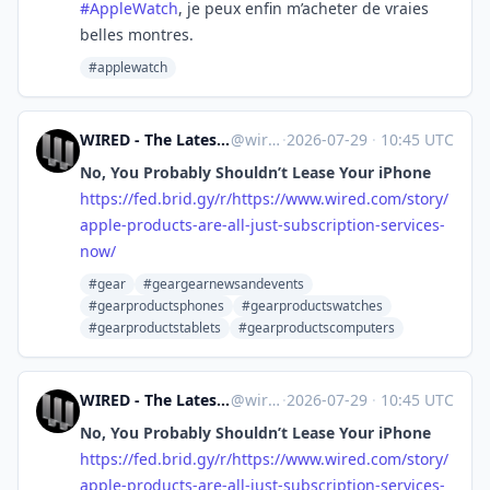
#
AppleWatch
, je peux enfin m’acheter de vraies
belles montres.
#applewatch
WIRED - The Latest in Technology, Science, Culture and Business [Unofficial]
@
wired.com@web.brid.gy
·
2026-07-29
·
10:45 UTC
No, You Probably Shouldn’t Lease Your iPhone
https://
fed.brid.gy/r/https://www.wire
d.com/story/
apple-products-are-all-just-subscription-services-
now/
#gear
#geargearnewsandevents
#gearproductsphones
#gearproductswatches
#gearproductstablets
#gearproductscomputers
WIRED - The Latest in Technology, Science, Culture and Business [Unofficial]
@
wired.com@web.brid.gy
·
2026-07-29
·
10:45 UTC
No, You Probably Shouldn’t Lease Your iPhone
https://
fed.brid.gy/r/https://www.wire
d.com/story/
apple-products-are-all-just-subscription-services-