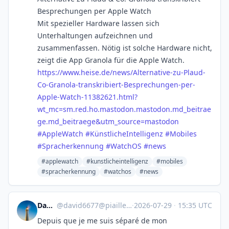
Besprechungen per Apple Watch
Mit spezieller Hardware lassen sich
Unterhaltungen aufzeichnen und
zusammenfassen. Nötig ist solche Hardware nicht,
zeigt die App Granola für die Apple Watch.
https://www.
heise.de/news/Alternative-zu-P
laud-
Co-Granola-transkribiert-Besprechungen-per-
Apple-Watch-11382621.html?
wt_mc=sm.red.ho.mastodon.mastodon.md_beitrae
ge.md_beitraege&utm_source=mastodon
#
AppleWatch
#
KünstlicheIntelligenz
#
Mobiles
#
Spracherkennung
#
WatchOS
#
news
#applewatch
#kunstlicheintelligenz
#mobiles
#spracherkennung
#watchos
#news
David
@
david6677@piaille.fr
·
2026-07-29
·
15:35 UTC
Depuis que je me suis séparé de mon