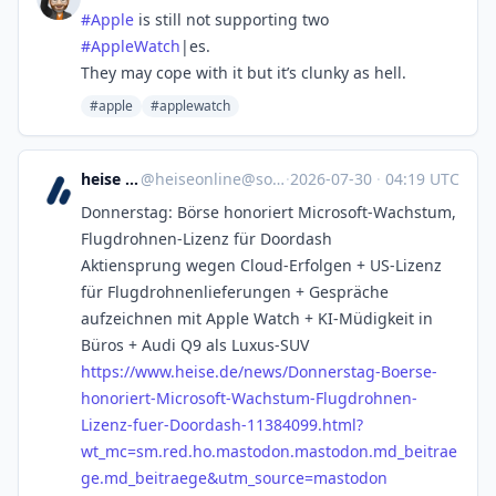
#
Apple
is still not supporting two
#
AppleWatch
|es.
They may cope with it but it’s clunky as hell.
#apple
#applewatch
heise online
@
heiseonline@social.heise.de
·
2026-07-30
·
04:19 UTC
Donnerstag: Börse honoriert Microsoft-Wachstum,
Flugdrohnen-Lizenz für Doordash
Aktiensprung wegen Cloud-Erfolgen + US-Lizenz
für Flugdrohnenlieferungen + Gespräche
aufzeichnen mit Apple Watch + KI-Müdigkeit in
Büros + Audi Q9 als Luxus-SUV
https://www.
heise.de/news/Donnerstag-Boers
e-
honoriert-Microsoft-Wachstum-Flugdrohnen-
Lizenz-fuer-Doordash-11384099.html?
wt_mc=sm.red.ho.mastodon.mastodon.md_beitrae
ge.md_beitraege&utm_source=mastodon