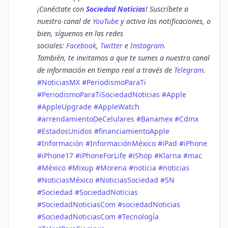
¡Conéctate con
Sociedad Noticias
! Suscríbete a
nuestro canal de
YouTube
y activa las notificaciones, o
bien, síguenos en las redes
sociales:
Facebook
,
Twitter
e
Instagram
.
También, te invitamos a que te sumes a nuestro canal
de información en tiempo real a través de
Telegram
.
#NoticiasMX
#PeriodismoParaTi
#PeriodismoParaTiSociedadNoticias
#Apple
#AppleUpgrade
#AppleWatch
#arrendamientoDeCelulares
#Banamex
#Cdmx
#EstadosUnidos
#financiamientoApple
#Información
#InformaciónMéxico
#iPad
#iPhone
#iPhone17
#iPhoneForLife
#iShop
#Klarna
#mac
#México
#Mixup
#Morena
#noticia
#noticias
#NoticiasMéxico
#NoticiasSociedad
#SN
#Sociedad
#SociedadNoticias
#SociedadNoticiasCom
#sociedadNoticias
#SociedadNoticiasCom
#Tecnología