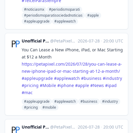
#TelcelParaSiempre
#noticiasmx
#periodismoparati
#periodismoparatisociedadnoticias
#apple
#appleupgrade
#applewatch
Unofficial PetaPixel Bot
@
PetaPixel@toot.earth
·
2026-07-28
·
20:00 UTC
You Can Lease a New iPhone, iPad, or Mac Starting
at $12 a Month
https://
petapixel.com/2026/07/28/you-c
an-lease-a-
new-iphone-ipad-or-mac-starting-at-12-a-month/
#
appleupgrade
#
applewatch
#
business
#
industry
#
pricing
#
Mobile
#
iphone
#
apple
#
News
#
ipad
#
mac
#appleupgrade
#applewatch
#business
#industry
#pricing
#mobile
Unofficial PetaPixel Bot
@
PetaPixel@toot.earth
·
2026-07-28
·
20:00 UTC