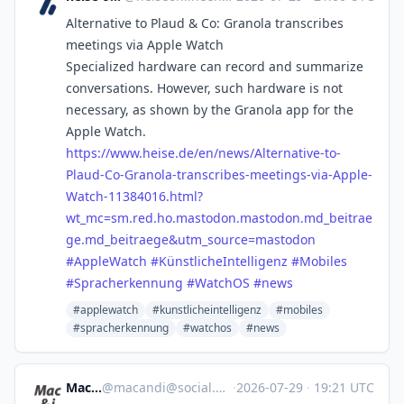
Alternative to Plaud & Co: Granola transcribes
meetings via Apple Watch
Specialized hardware can record and summarize
conversations. However, such hardware is not
necessary, as shown by the Granola app for the
Apple Watch.
https://www.
heise.de/en/news/Alternative-t
o-
Plaud-Co-Granola-transcribes-meetings-via-Apple-
Watch-11384016.html?
wt_mc=sm.red.ho.mastodon.mastodon.md_beitrae
ge.md_beitraege&utm_source=mastodon
#
AppleWatch
#
KünstlicheIntelligenz
#
Mobiles
#
Spracherkennung
#
WatchOS
#
news
#applewatch
#kunstlicheintelligenz
#mobiles
#spracherkennung
#watchos
#news
Mac & i
@
macandi@social.heise.de
·
2026-07-29
·
19:21 UTC