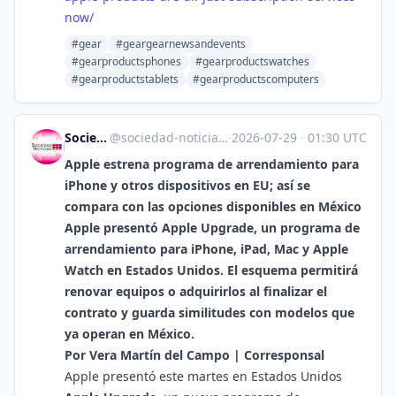
now/
#gear
#geargearnewsandevents
#gearproductsphones
#gearproductswatches
#gearproductstablets
#gearproductscomputers
Sociedad Noticias
@
sociedad-noticias.com@sociedad-noticias.com
·
2026-07-29
·
01:30 UTC
Apple estrena programa de arrendamiento para
iPhone y otros dispositivos en EU; así se
compara con las opciones disponibles en México
Apple presentó Apple Upgrade, un programa de
arrendamiento para iPhone, iPad, Mac y Apple
Watch en Estados Unidos. El esquema permitirá
renovar equipos o adquirirlos al finalizar el
contrato y guarda similitudes con modelos que
ya operan en México.
Por Vera Martín del Campo | Corresponsal
Apple presentó este martes en Estados Unidos