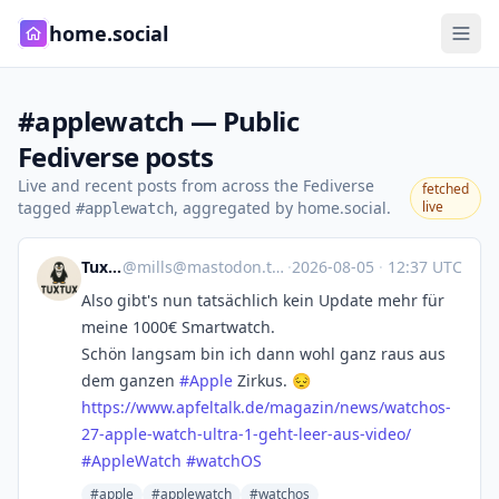
home.social
#applewatch — Public
Fediverse posts
Live and recent posts from across the Fediverse
fetched
tagged
, aggregated by home.social.
live
#applewatch
TuxTux
@
mills@mastodon.tuxtux.eu
·
2026-08-05
·
12:37 UTC
Also gibt's nun tatsächlich kein Update mehr für
meine 1000€ Smartwatch.
Schön langsam bin ich dann wohl ganz raus aus
dem ganzen
#
Apple
Zirkus. 😔
https://www.
apfeltalk.de/magazin/news/watc
hos-
27-apple-watch-ultra-1-geht-leer-aus-video/
#
AppleWatch
#
watchOS
#apple
#applewatch
#watchos