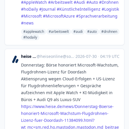
#
AppleWatch
#
Arbeitswelt
#
Audi
#
Auto
#
Drohnen
#
hoDaily
#
Journal
#
KünstlicheIntelligenz
#
Logistik
#
Microsoft
#
MicrosoftAzure
#
Sprachverarbeitung
#
news
#applewatch
#arbeitswelt
#audi
#auto
#drohnen
#hodaily
heise online
@
heiseonline@social.heise.de
·
2026-07-30
·
04:19 UTC
Donnerstag: Börse honoriert Microsoft-Wachstum,
Flugdrohnen-Lizenz für Doordash
Aktiensprung wegen Cloud-Erfolgen + US-Lizenz
für Flugdrohnenlieferungen + Gespräche
aufzeichnen mit Apple Watch + KI-Müdigkeit in
Büros + Audi Q9 als Luxus-SUV
https://www.
heise.de/news/Donnerstag-Boers
e-
honoriert-Microsoft-Wachstum-Flugdrohnen-
Lizenz-fuer-Doordash-11384099.html?
wt_mc=sm.red.ho.mastodon.mastodon.md_beitrae