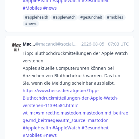
#
AppleHealth
#
AppleWatch
#
Gesundheit
#
Mobiles
#
news
#applehealth
#applewatch
#gesundheit
#mobiles
#news
Mac & i
@
macandi@social.heise.de
·
2026-08-05
·
07:03 UTC
Tipp: Bluthochdruckmitteilungen der Apple Watch
verstehen
Apples aktuelle Computeruhren können bei
Anzeichen von Bluthochdruck warnen. Das tun
Sie, wenn die Meldung scheinbar ausbleibt.
https://www.
heise.de/ratgeber/Tipp-
Bluthoc
hdruckmitteilungen-der-Apple-Watch-
verstehen-11394584.html?
wt_mc=sm.red.ho.mastodon.mastodon.md_beitrae
ge.md_beitraege&utm_source=mastodon
#
AppleHealth
#
AppleWatch
#
Gesundheit
#
Mobiles
#
news