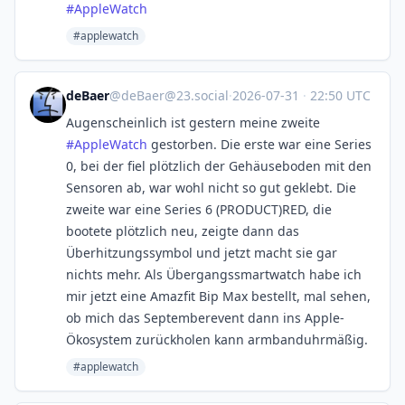
#
AppleWatch
#applewatch
deBaer
@
deBaer@23.social
·
2026-07-31
·
22:50 UTC
Augenscheinlich ist gestern meine zweite
#
AppleWatch
gestorben. Die erste war eine Series
0, bei der fiel plötzlich der Gehäuseboden mit den
Sensoren ab, war wohl nicht so gut geklebt. Die
zweite war eine Series 6 (PRODUCT)RED, die
bootete plötzlich neu, zeigte dann das
Überhitzungssymbol und jetzt macht sie gar
nichts mehr. Als Übergangssmartwatch habe ich
mir jetzt eine Amazfit Bip Max bestellt, mal sehen,
ob mich das Septemberevent dann ins Apple-
Ökosystem zurückholen kann armbanduhrmäßig.
#applewatch