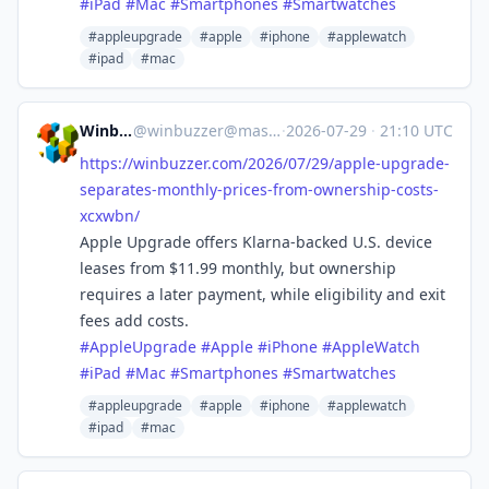
#
iPad
#
Mac
#
Smartphones
#
Smartwatches
#appleupgrade
#apple
#iphone
#applewatch
#ipad
#mac
Winbuzzer
@
winbuzzer@mastodon.social
·
2026-07-29
·
21:10 UTC
https://
winbuzzer.com/2026/07/29/apple
-upgrade-
separates-monthly-prices-from-ownership-costs-
xcxwbn/
Apple Upgrade offers Klarna-backed U.S. device
leases from $11.99 monthly, but ownership
requires a later payment, while eligibility and exit
fees add costs.
#
AppleUpgrade
#
Apple
#
iPhone
#
AppleWatch
#
iPad
#
Mac
#
Smartphones
#
Smartwatches
#appleupgrade
#apple
#iphone
#applewatch
#ipad
#mac