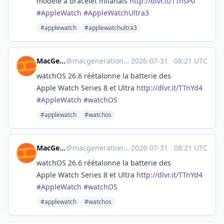
modèle à bracelet milanais
http://
dlvr.it/TTnsP0
#
AppleWatch
#
AppleWatchUltra3
#applewatch
#applewatchultra3
MacGeneration
@
macgeneration@social.macg.co
·
2026-07-31
·
08:21 UTC
watchOS 26.6 réétalonne la batterie des
Apple Watch Series 8 et Ultra
http://
dlvr.it/TTnYd4
#
AppleWatch
#
watchOS
#applewatch
#watchos
MacGeneration
@
macgeneration@social.macg.co
·
2026-07-31
·
08:21 UTC
watchOS 26.6 réétalonne la batterie des
Apple Watch Series 8 et Ultra
http://
dlvr.it/TTnYd4
#
AppleWatch
#
watchOS
#applewatch
#watchos