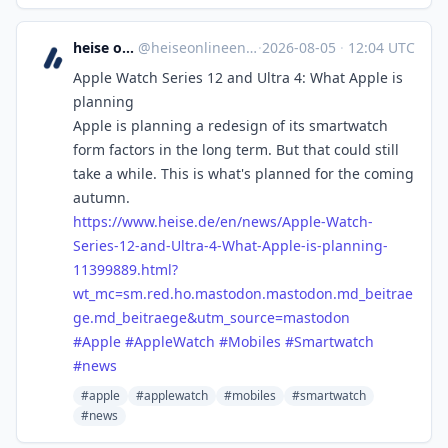
heise online English
@
heiseonlineenglish@social.heise.de
·
2026-08-05
·
12:04 UTC
Apple Watch Series 12 and Ultra 4: What Apple is
planning
Apple is planning a redesign of its smartwatch
form factors in the long term. But that could still
take a while. This is what's planned for the coming
autumn.
https://www.
heise.de/en/news/Apple-Watch-
S
eries-12-and-Ultra-4-What-Apple-is-planning-
11399889.html?
wt_mc=sm.red.ho.mastodon.mastodon.md_beitrae
ge.md_beitraege&utm_source=mastodon
#
Apple
#
AppleWatch
#
Mobiles
#
Smartwatch
#
news
#apple
#applewatch
#mobiles
#smartwatch
#news