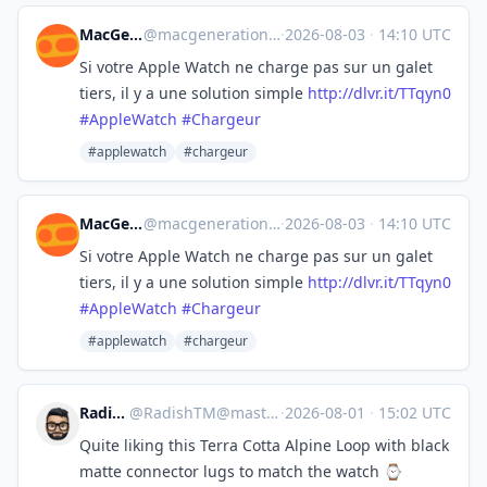
MacGeneration
@
macgeneration@social.macg.co
·
2026-08-03
·
14:10 UTC
Si votre Apple Watch ne charge pas sur un galet
tiers, il y a une solution simple
http://
dlvr.it/TTqyn0
#
AppleWatch
#
Chargeur
#applewatch
#chargeur
MacGeneration
@
macgeneration@social.macg.co
·
2026-08-03
·
14:10 UTC
Si votre Apple Watch ne charge pas sur un galet
tiers, il y a une solution simple
http://
dlvr.it/TTqyn0
#
AppleWatch
#
Chargeur
#applewatch
#chargeur
RadishTM
@
RadishTM@mastodon.social
·
2026-08-01
·
15:02 UTC
Quite liking this Terra Cotta Alpine Loop with black
matte connector lugs to match the watch ⌚️