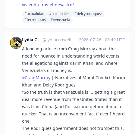
vivienda-tras-el-desastre/
#actualidad
#nacionales
#delcyrodriguez
#terremotos
#venezuela
Lydia Conwell
@
lydiaconwell@todon.nl
·
2026-07-26
·
06:49 UTC
A loooong article from Craig Murray about the
need for nuance in understanding world events,
the allegations against Karim Khan, and where
Venezuela's oil money is.
#
CraigMurray
| Narratives of Moral Conflict: Karim
Khan and Delcy Rodriguez
"So the truth is that Venezuela is ... getting a great
deal more revenue from the United States than it
was from China (and Russia) and getting it much
quicker. That is an inconvenient fact if ever I heard
one.
The Rodriguez government does not trumpet this,