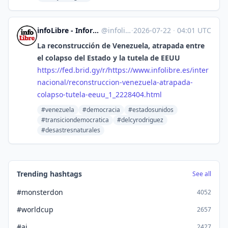
infoLibre - Información libre e independiente [Unofficial]
@
infolibre.es@web.brid.gy
·
2026-07-22
·
04:01 UTC
La reconstrucción de Venezuela, atrapada entre
el colapso del Estado y la tutela de EEUU
https://
fed.brid.gy/r/https://www.info
libre.es/inter
nacional/reconstruccion-venezuela-atrapada-
colapso-tutela-eeuu_1_2228404.html
#venezuela
#democracia
#estadosunidos
#transiciondemocratica
#delcyrodriguez
#desastresnaturales
Trending hashtags
See all
#monsterdon
4052
#worldcup
2657
#ai
2427