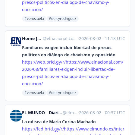
presos-politicos-en-dialogo-de-chavismo-y-
oposicion/
#venezuela
#delcyrodriguez
Home [Unofficial]
@
elnacional.com@web.brid.gy
·
2026-08-02
·
11:18 UTC
Familiares exigen incluir libertad de presos
políticos en diálogo de chavismo y oposición
https://
web.brid.gy/r/https://www.elna
cional.com/
2026/08/familiares-exigen-incluir-libertad-de-
presos-politicos-en-dialogo-de-chavismo-y-
oposicion/
#venezuela
#delcyrodriguez
EL MUNDO - Diario online líder de información en español [Unofficial]
@
elmundo.es@web.brid.gy
·
2026-08-02
·
00:37 UTC
La odisea de María Corina Machado
https://
fed.brid.gy/r/https://www.elmu
ndo.es/inter