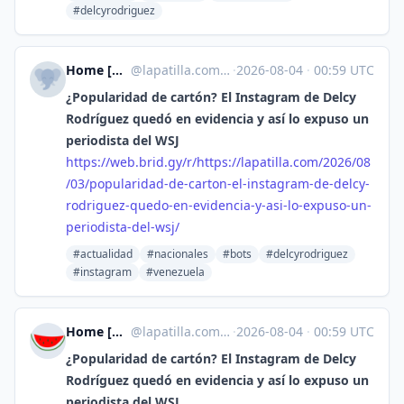
#delcyrodriguez
Home [Unofficial]
@
lapatilla.com@web.brid.gy
·
2026-08-04
·
00:59 UTC
¿Popularidad de cartón? El Instagram de Delcy
Rodríguez quedó en evidencia y así lo expuso un
periodista del WSJ
https://
web.brid.gy/r/https://lapatill
a.com/2026/08
/03/popularidad-de-carton-el-instagram-de-delcy-
rodriguez-quedo-en-evidencia-y-asi-lo-expuso-un-
periodista-del-wsj/
#actualidad
#nacionales
#bots
#delcyrodriguez
#instagram
#venezuela
Home [Unofficial]
@
lapatilla.com@web.brid.gy
·
2026-08-04
·
00:59 UTC
¿Popularidad de cartón? El Instagram de Delcy
Rodríguez quedó en evidencia y así lo expuso un
periodista del WSJ