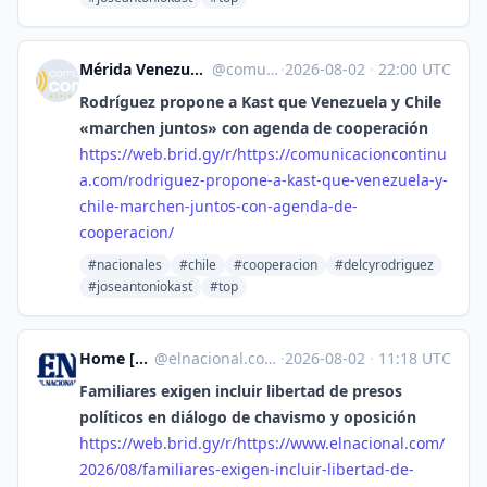
Mérida Venezuela -Comunicación Continua - Comunicación Continua [Unofficial]
@
comunicacioncontinua.com@web.brid.gy
·
2026-08-02
·
22:00 UTC
Rodríguez propone a Kast que Venezuela y Chile
«marchen juntos» con agenda de cooperación
https://
web.brid.gy/r/https://comunica
cioncontinu
a.com/rodriguez-propone-a-kast-que-venezuela-y-
chile-marchen-juntos-con-agenda-de-
cooperacion/
#nacionales
#chile
#cooperacion
#delcyrodriguez
#joseantoniokast
#top
Home [Unofficial]
@
elnacional.com@web.brid.gy
·
2026-08-02
·
11:18 UTC
Familiares exigen incluir libertad de presos
políticos en diálogo de chavismo y oposición
https://
web.brid.gy/r/https://www.elna
cional.com/
2026/08/familiares-exigen-incluir-libertad-de-