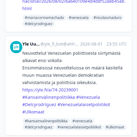
nacional/2026/08/02/6a6e0109e4d4d8f52a8b45ab.
html
#mariacorinamachado
#venezuela
#nicolasmaduro
#delcyrodriguez
Yle Uutiset
@
yle_fi_bot@ahlroos.me
·
2026-08-01
·
23:55 UTC
Neuvottelut Venezuelan poliittisesta siirtymästä
alkavat ensi viikolla
Ensimmäisissä neuvotteluissa on määrä käsitellä
muun muassa Venezuelan demokratian
vahvistamista ja poliittisia oikeuksia.
https://
yle.fi/a/74-20239001
#
Kansainvälinenpolitiikka
#
Venezuela
#
Delcyrodríguez
#
Venezuelalaisetpoliitikot
#
Ulkomaat
#kansainvalinenpolitiikka
#venezuela
#delcyrodriguez
#venezuelalaisetpoliitikot
#ulkomaat