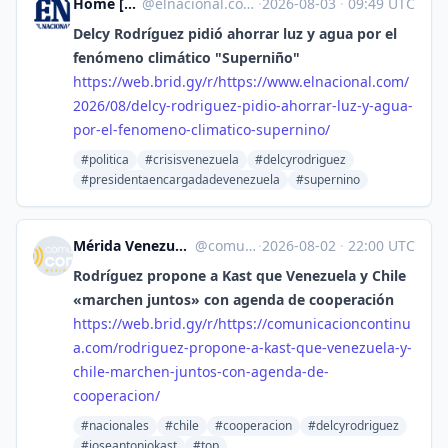
Home [Unofficial]
@
elnacional.com@web.brid.gy
·
2026-08-03
·
09:49 UTC
Delcy Rodríguez pidió ahorrar luz y agua por el
fenómeno climático "Superniño"
https://
web.brid.gy/r/https://www.elna
cional.com/
2026/08/delcy-rodriguez-pidio-ahorrar-luz-y-agua-
por-el-fenomeno-climatico-supernino/
#politica
#crisisvenezuela
#delcyrodriguez
#presidentaencargadadevenezuela
#supernino
Mérida Venezuela -Comunicación Continua - Comunicación Continua [Unofficial]
@
comunicacioncontinua.com@web.brid.gy
·
2026-08-02
·
22:00 UTC
Rodríguez propone a Kast que Venezuela y Chile
«marchen juntos» con agenda de cooperación
https://
web.brid.gy/r/https://comunica
cioncontinu
a.com/rodriguez-propone-a-kast-que-venezuela-y-
chile-marchen-juntos-con-agenda-de-
cooperacion/
#nacionales
#chile
#cooperacion
#delcyrodriguez
#joseantoniokast
#top