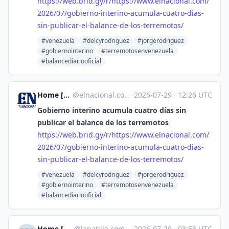
https://
web.brid.gy/r/https://www.elna
cional.com/
2026/07/gobierno-interino-acumula-cuatro-dias-
sin-publicar-el-balance-de-los-terremotos/
#venezuela
#delcyrodriguez
#jorgerodriguez
#gobiernointerino
#terremotosenvenezuela
#balancediariooficial
Home [Unofficial]
@
elnacional.com@web.brid.gy
·
2026-07-29
·
12:26 UTC
Gobierno interino acumula cuatro días sin
publicar el balance de los terremotos
https://
web.brid.gy/r/https://www.elna
cional.com/
2026/07/gobierno-interino-acumula-cuatro-dias-
sin-publicar-el-balance-de-los-terremotos/
#venezuela
#delcyrodriguez
#jorgerodriguez
#gobiernointerino
#terremotosenvenezuela
#balancediariooficial
Home [Unofficial]
@
lapatilla.com@web.brid.gy
·
2026-07-29
·
03:56 UTC