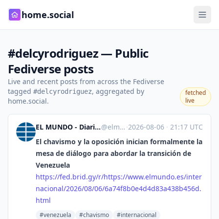
home.social
#delcyrodriguez — Public
Fediverse posts
Live and recent posts from across the Fediverse
tagged
, aggregated by
#delcyrodriguez
fetched
home.social.
live
EL MUNDO - Diario online líder de información en español [Unofficial]
@
elmundo.es@web.brid.gy
·
2026-08-06
·
21:17 UTC
El chavismo y la oposición inician formalmente la
mesa de diálogo para abordar la transición de
Venezuela
https://
fed.brid.gy/r/https://www.elmu
ndo.es/inter
nacional/2026/08/06/6a74f8b0e4d4d83a438b456d.
html
#venezuela
#chavismo
#internacional