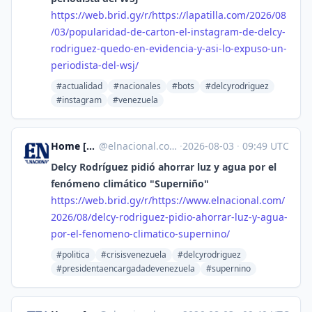
https://
web.brid.gy/r/https://lapatill
a.com/2026/08
/03/popularidad-de-carton-el-instagram-de-delcy-
rodriguez-quedo-en-evidencia-y-asi-lo-expuso-un-
periodista-del-wsj/
#actualidad
#nacionales
#bots
#delcyrodriguez
#instagram
#venezuela
Home [Unofficial]
@
elnacional.com@web.brid.gy
·
2026-08-03
·
09:49 UTC
Delcy Rodríguez pidió ahorrar luz y agua por el
fenómeno climático "Superniño"
https://
web.brid.gy/r/https://www.elna
cional.com/
2026/08/delcy-rodriguez-pidio-ahorrar-luz-y-agua-
por-el-fenomeno-climatico-supernino/
#politica
#crisisvenezuela
#delcyrodriguez
#presidentaencargadadevenezuela
#supernino