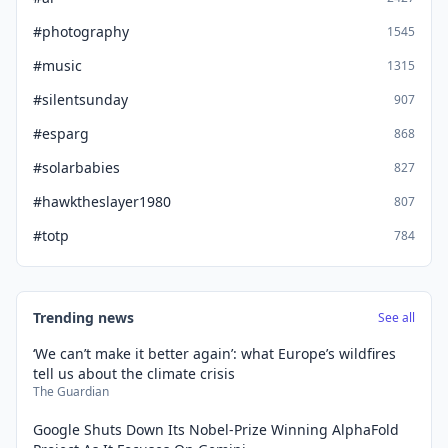
#photography
1545
#music
1315
#silentsunday
907
#esparg
868
#solarbabies
827
#hawktheslayer1980
807
#totp
784
Trending news
See all
‘We can’t make it better again’: what Europe’s wildfires
tell us about the climate crisis
The Guardian
Google Shuts Down Its Nobel-Prize Winning AlphaFold