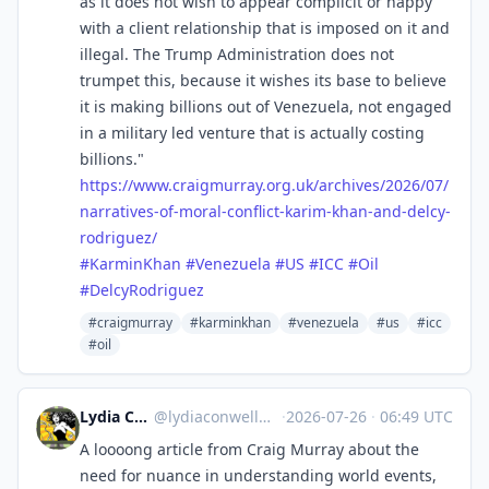
as it does not wish to appear complicit or happy
with a client relationship that is imposed on it and
illegal. The Trump Administration does not
trumpet this, because it wishes its base to believe
it is making billions out of Venezuela, not engaged
in a military led venture that is actually costing
billions."
https://www.
craigmurray.org.uk/archives/20
26/07/
narratives-of-moral-conflict-karim-khan-and-delcy-
rodriguez/
#
KarminKhan
#
Venezuela
#
US
#
ICC
#
Oil
#
DelcyRodriguez
#craigmurray
#karminkhan
#venezuela
#us
#icc
#oil
Lydia Conwell
@
lydiaconwell@todon.nl
·
2026-07-26
·
06:49 UTC
A loooong article from Craig Murray about the
need for nuance in understanding world events,