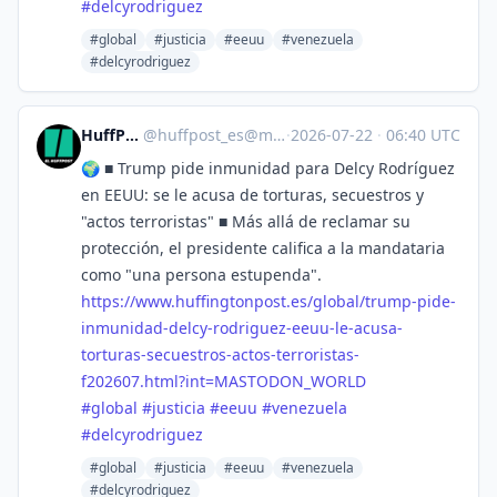
#
delcyrodriguez
#global
#justicia
#eeuu
#venezuela
#delcyrodriguez
HuffPost [ES]
@
huffpost_es@mastodon.world
·
2026-07-22
·
06:40 UTC
🌍 ■ Trump pide inmunidad para Delcy Rodríguez
en EEUU: se le acusa de torturas, secuestros y
"actos terroristas" ■ Más allá de reclamar su
protección, el presidente califica a la mandataria
como "una persona estupenda".
https://www.
huffingtonpost.es/global/trump
-pide-
inmunidad-delcy-rodriguez-eeuu-le-acusa-
torturas-secuestros-actos-terroristas-
f202607.html?int=MASTODON_WORLD
#
global
#
justicia
#
eeuu
#
venezuela
#
delcyrodriguez
#global
#justicia
#eeuu
#venezuela
#delcyrodriguez