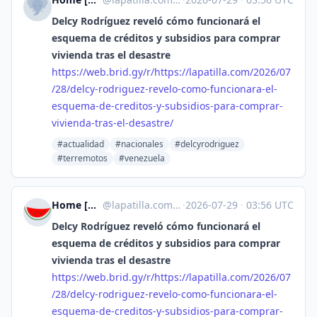
Delcy Rodríguez reveló cómo funcionará el
esquema de créditos y subsidios para comprar
vivienda tras el desastre
https://
web.brid.gy/r/https://lapatill
a.com/2026/07
/28/delcy-rodriguez-revelo-como-funcionara-el-
esquema-de-creditos-y-subsidios-para-comprar-
vivienda-tras-el-desastre/
#actualidad
#nacionales
#delcyrodriguez
#terremotos
#venezuela
Home [Unofficial]
@
lapatilla.com@web.brid.gy
·
2026-07-29
·
03:56 UTC
Delcy Rodríguez reveló cómo funcionará el
esquema de créditos y subsidios para comprar
vivienda tras el desastre
https://
web.brid.gy/r/https://lapatill
a.com/2026/07
/28/delcy-rodriguez-revelo-como-funcionara-el-
esquema-de-creditos-y-subsidios-para-comprar-