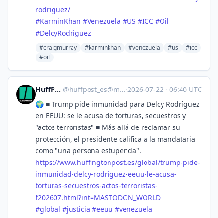
rodriguez/
#
KarminKhan
#
Venezuela
#
US
#
ICC
#
Oil
#
DelcyRodriguez
#craigmurray
#karminkhan
#venezuela
#us
#icc
#oil
HuffPost [ES]
@
huffpost_es@mastodon.world
·
2026-07-22
·
06:40 UTC
🌍 ■ Trump pide inmunidad para Delcy Rodríguez
en EEUU: se le acusa de torturas, secuestros y
"actos terroristas" ■ Más allá de reclamar su
protección, el presidente califica a la mandataria
como "una persona estupenda".
https://www.
huffingtonpost.es/global/trump
-pide-
inmunidad-delcy-rodriguez-eeuu-le-acusa-
torturas-secuestros-actos-terroristas-
f202607.html?int=MASTODON_WORLD
#
global
#
justicia
#
eeuu
#
venezuela