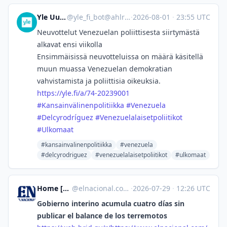
Yle Uutiset
@
yle_fi_bot@ahlroos.me
·
2026-08-01
·
23:55 UTC
Neuvottelut Venezuelan poliittisesta siirtymästä
alkavat ensi viikolla
Ensimmäisissä neuvotteluissa on määrä käsitellä
muun muassa Venezuelan demokratian
vahvistamista ja poliittisia oikeuksia.
https://
yle.fi/a/74-20239001
#
Kansainvälinenpolitiikka
#
Venezuela
#
Delcyrodríguez
#
Venezuelalaisetpoliitikot
#
Ulkomaat
#kansainvalinenpolitiikka
#venezuela
#delcyrodriguez
#venezuelalaisetpoliitikot
#ulkomaat
Home [Unofficial]
@
elnacional.com@web.brid.gy
·
2026-07-29
·
12:26 UTC
Gobierno interino acumula cuatro días sin
publicar el balance de los terremotos