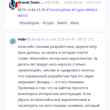
Brands.Town Stock Exchange
@
BTSE@brands.town
·
2026-08-06
·
10:32 UTC
$ETH -0.84 23.95
#
TrendingNow
#
Crypto
#
Web3
#
BTSE
#trendingnow
#crypto
#web3
#btse
Habr
@
habr@zhub.link
·
2026-08-06
·
09:32 UTC
Блокчейн глазами разработчика: append‑only
база данных, за запись в которую платят
Слово «блокчейн» испорчено маркетингом. За
десять лет вокруг него наросло столько
«революций», «иксов» и «цифрового золота»,
что нормальный разработчик при его звуке
закрывает вкладку — и я его понимаю.
Проблема в том, что за хайпом прячется
инженерно интересная конструкция. Если
убрать из блокчейна всё маркетинговое и
посмотреть на него глазами человека, который