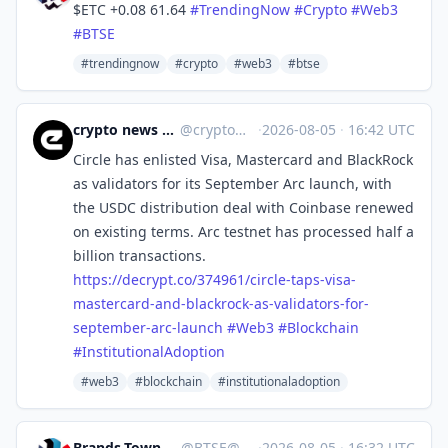
$ETC +0.08 61.64
#
TrendingNow
#
Crypto
#
Web3
#
BTSE
#trendingnow
#crypto
#web3
#btse
crypto news 🧠 eicker.crypto
@
crypto@eicker.news
·
2026-08-05
·
16:42 UTC
Circle has enlisted Visa, Mastercard and BlackRock
as validators for its September Arc launch, with
the USDC distribution deal with Coinbase renewed
on existing terms. Arc testnet has processed half a
billion transactions.
https://
decrypt.co/374961/circle-taps-
visa-
mastercard-and-blackrock-as-validators-for-
september-arc-launch
#
Web3
#
Blockchain
#
InstitutionalAdoption
#web3
#blockchain
#institutionaladoption
Brands.Town Stock Exchange
@
BTSE@brands.town
·
2026-08-05
·
16:32 UTC