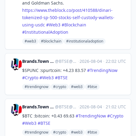
and Goldman Sachs.
https://www.
theblock.co/post/410588/dinari
-
tokenized-sp-500-stocks-self-custody-wallets-
using-usdc
#
Web3
#
Blockchain
#
InstitutionalAdoption
#web3
#blockchain
#institutionaladoption
Brands.Town Stock Exchange
@
BTSE@brands.town
·
2026-08-04
·
22:02 UTC
$SPUNC :spurtcoin: +4.23 83.57
#
TrendingNow
#
Crypto
#
Web3
#
BTSE
#trendingnow
#crypto
#web3
#btse
Brands.Town Stock Exchange
@
BTSE@brands.town
·
2026-08-04
·
21:02 UTC
$BTC :bitcoin: +0.43 69.63
#
TrendingNow
#
Crypto
#
Web3
#
BTSE
#trendingnow
#crypto
#web3
#btse