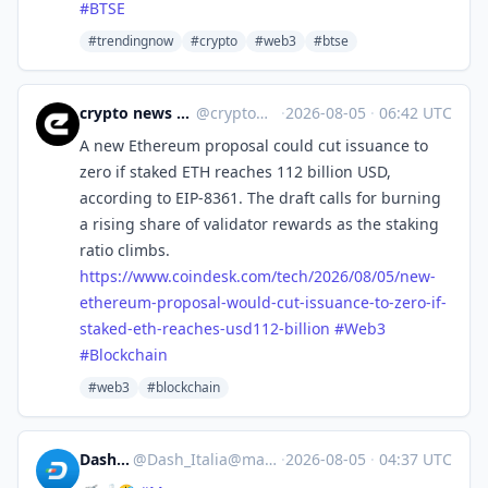
#
BTSE
#trendingnow
#crypto
#web3
#btse
crypto news 🧠 eicker.crypto
@
crypto@eicker.news
·
2026-08-05
·
06:42 UTC
A new Ethereum proposal could cut issuance to
zero if staked ETH reaches 112 billion USD,
according to EIP-8361. The draft calls for burning
a rising share of validator rewards as the staking
ratio climbs.
https://www.
coindesk.com/tech/2026/08/05/n
ew-
ethereum-proposal-would-cut-issuance-to-zero-if-
staked-eth-reaches-usd112-billion
#
Web3
#
Blockchain
#web3
#blockchain
Dash_Italia
@
Dash_Italia@mastodon.social
·
2026-08-05
·
04:37 UTC