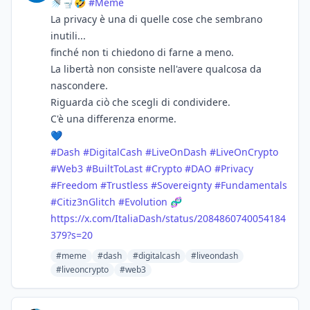
🚿🚽🤣
#
Meme
La privacy è una di quelle cose che sembrano
inutili...
finché non ti chiedono di farne a meno.
La libertà non consiste nell'avere qualcosa da
nascondere.
Riguarda ciò che scegli di condividere.
C'è una differenza enorme.
💙
#
Dash
#
DigitalCash
#
LiveOnDash
#
LiveOnCrypto
#
Web3
#
BuiltToLast
#
Crypto
#
DAO
#
Privacy
#
Freedom
#
Trustless
#
Sovereignty
#
Fundamentals
#
Citiz3nGlitch
#
Evolution
🧬
https://
x.com/ItaliaDash/status/208486
0740054184
379?s=20
#meme
#dash
#digitalcash
#liveondash
#liveoncrypto
#web3