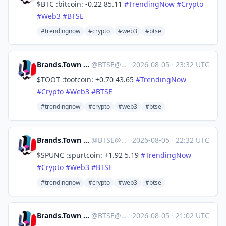
$BTC :bitcoin: -0.22 85.11
#
TrendingNow
#
Crypto
#
Web3
#
BTSE
#trendingnow
#crypto
#web3
#btse
Brands.Town Stock Exchange
@
BTSE@brands.town
·
2026-08-05
·
23:32 UTC
$TOOT :tootcoin: +0.70 43.65
#
TrendingNow
#
Crypto
#
Web3
#
BTSE
#trendingnow
#crypto
#web3
#btse
Brands.Town Stock Exchange
@
BTSE@brands.town
·
2026-08-05
·
22:32 UTC
$SPUNC :spurtcoin: +1.92 5.19
#
TrendingNow
#
Crypto
#
Web3
#
BTSE
#trendingnow
#crypto
#web3
#btse
Brands.Town Stock Exchange
@
BTSE@brands.town
·
2026-08-05
·
21:02 UTC