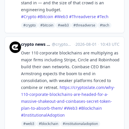
stand in — and the size of that crowd is an
engineering budget.
#
Crypto
#
Bitcoin
#
Web3
#
Threadverse
#
Tech
#crypto
#bitcoin
#web3
#threadverse
#tech
crypto news 🧠 eicker.crypto
@
crypto@eicker.news
·
2026-08-01
·
10:43 UTC
Over 110 corporate blockchains are multiplying as
major firms including Stripe, Circle and Robinhood
build their own networks. Coinbase CEO Brian
Armstrong expects the boom to end in
consolidation, with weaker platforms forced to
combine or retreat.
https://
cryptoslate.com/why-
110-corpor
ate-blockchains-are-headed-for-a-
massive-shakeout-and-coinbases-secret-token-
plan-to-absorb-them/
#
Web3
#
Blockchain
#
InstitutionalAdoption
#web3
#blockchain
#institutionaladoption