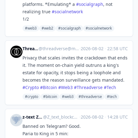
platforms. *Emulating* a
#
socialgraph
, not
realizing true
#
socialnetwork
1/2
#web3
#web2
#socialgraph
#socialnetwork
Threadverse
@
threadverse@mastodon.social
·
2026-08-02
·
22:58 UTC
Privacy that scales invites the crackdown that ends
it. The moment on-chain yield outruns a king's
estate for opacity, it stops being a loophole and
becomes the reason surveillance gets mandated.
#
Crypto
#
Bitcoin
#
Web3
#
Threadverse
#
Tech
#crypto
#bitcoin
#web3
#threadverse
#tech
z-text Zksnarks messenger
@
Z_text_blockchain_messenger@mastodon.social
·
2026-08-02
·
14:28 UTC
Banned on Telegram? Good.
Paria to King in 5 min: