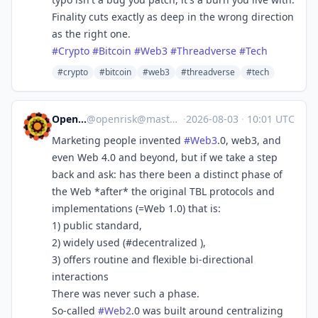
Finality cuts exactly as deep in the wrong direction
as the right one.
#
Crypto
#
Bitcoin
#
Web3
#
Threadverse
#
Tech
#crypto
#bitcoin
#web3
#threadverse
#tech
Open Risk
@
openrisk@mastodon.social
·
2026-08-03
·
10:01 UTC
Marketing people invented
#
Web3
.0, web3, and
even Web 4.0 and beyond, but if we take a step
back and ask: has there been a distinct phase of
the Web *after* the original TBL protocols and
implementations (=Web 1.0) that is:
1) public standard,
2) widely used (#decentralized ),
3) offers routine and flexible bi-directional
interactions
There was never such a phase.
So-called
#
Web2
.0 was built around centralizing