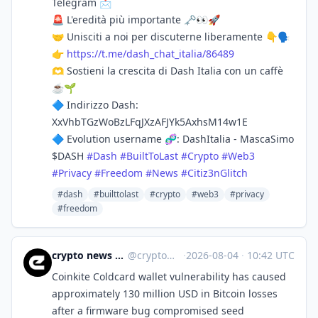
Telegram 📩
🚨 L'eredità più importante 🗝👀🚀
🤝 Unisciti a noi per discuterne liberamente 👇🗣
👉
https://
t.me/dash_chat_italia/86489
🫶 Sostieni la crescita di Dash Italia con un caffè
☕️🌱
🔷 Indirizzo Dash:
XxVhbTGzWoBzLFqJXzAFJYk5AxhsM14w1E
🔷 Evolution username 🧬: DashItalia - MascaSimo
$DASH
#
Dash
#
BuiltToLast
#
Crypto
#
Web3
#
Privacy
#
Freedom
#
News
#
Citiz3nGlitch
#dash
#builttolast
#crypto
#web3
#privacy
#freedom
crypto news 🧠 eicker.crypto
@
crypto@eicker.news
·
2026-08-04
·
10:42 UTC
Coinkite Coldcard wallet vulnerability has caused
approximately 130 million USD in Bitcoin losses
after a firmware bug compromised seed