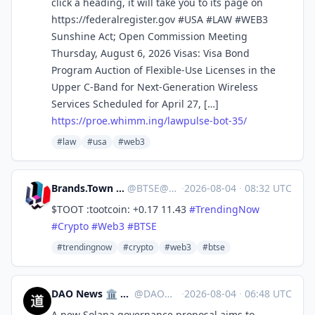
click a heading, it will take you to its page on
https://federalregister.gov #USA #LAW #WEB3
Sunshine Act; Open Commission Meeting
Thursday, August 6, 2026 Visas: Visa Bond
Program Auction of Flexible-Use Licenses in the
Upper C-Band for Next-Generation Wireless
Services Scheduled for April 27, […]
https://
proe.whimm.ing/lawpulse-bot-35/
#law
#usa
#web3
Brands.Town Stock Exchange
@
BTSE@brands.town
·
2026-08-04
·
08:32 UTC
$TOOT :tootcoin: +0.17 11.43
#
TrendingNow
#
Crypto
#
Web3
#
BTSE
#trendingnow
#crypto
#web3
#btse
DAO News 🏛️ UPD8.DAO
@
DAO@ieji.de
·
2026-08-04
·
06:48 UTC
A new Solana governance proposal aims to