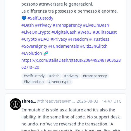
possono attraversare le generazioni.
La differenza tra possesso e permesso è enorme.
💙
#
SelfCustody
#
Dash
#
Privacy
#
Transparency
#
LiveOnDash
#
LiveOnCrypto
#
DigitalCash
#
Web3
#
BuiltToLast
#
Crypto
#
DAO
#
Privacy
#
Freedom
#
Trustless
#
Sovereignty
#
Fundamentals
#
Citiz3nGlitch
#
Evolution
🧬
https://
x.com/ItaliaDash/status/208449
2481903628
627?s=20
#selfcustody
#dash
#privacy
#transparency
#liveondash
#liveoncrypto
Threadverse
@
threadverse@mastodon.social
·
2026-08-03
·
14:47 UTC
'Immutable' is sold as a feature and it's also the
liability, in the same line of code. No support desk,
no undo, no 'we've reversed the transaction.' A
typo isn't a bug you patch, it's a burn you live with.