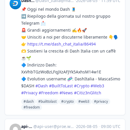
Dash_Italia
@
Dash_Italia@mastodon.social
·
2026-08-05
·
11:59 UTC
📌 Oggi nel mondo Dash 🧵
➡️ Riepilogo della giornata sul nostro gruppo
Telegram 📩
🚨 Grandi aggiornamenti ✍️🔥🚀
🤝 Unisciti a noi per discuterne liberamente 👇🗣
👉
https://
t.me/dash_chat_italia/86494
🫶 Sostieni la crescita di Dash Italia con un caffè
☕️🌱
🔷 Indirizzo Dash:
XxVhbTGzWoBzLFqJXzAFJYk5AxhsM14w1E
🔷 Evolution username 🧬: DashItalia - MascaSimo
$DASH
#
Dash
#
BuiltToLast
#
Crypto
#
Web3
#
Privacy
#
Freedom
#
News
#
Citiz3nGlitch
#dash
#builttolast
#crypto
#web3
#privacy
#freedom
api-user
@
api-user@proe.whimm.ing
·
2026-08-05
·
09:00 UTC