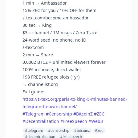
1 min → Ambassador
15% ZEC for you / 10% OFF for them
z-text.com/become-ambassador
30 sec → King
$3 = channel / 1M msgs / Zero Trace
24-word seed, no phone, no ID
z-text.com
2 min → Share
0.0002 BTCZ = unlimited viewers forever
100% in-house, direct wallet
198 FREE refugee slots (1yr)
→ channelist.org
Full guide:
https://
z-text.org/paria-to-king-5-min
utes-banned-
telegram-to-own-channel/
#
Telegram
#
Censorship
#
BitcoinZ
#
ZEC
#
Decentralization
#
FreeSpeech
#
Web3
#telegram
#censorship
#bitcoinz
#zec
#decentralization
#freespeech