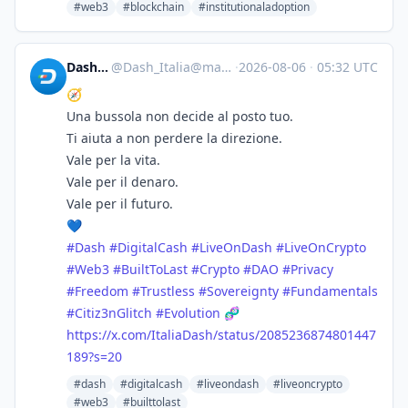
#web3
#blockchain
#institutionaladoption
Dash_Italia
@
Dash_Italia@mastodon.social
·
2026-08-06
·
05:32 UTC
🧭
Una bussola non decide al posto tuo.
Ti aiuta a non perdere la direzione.
Vale per la vita.
Vale per il denaro.
Vale per il futuro.
💙
#
Dash
#
DigitalCash
#
LiveOnDash
#
LiveOnCrypto
#
Web3
#
BuiltToLast
#
Crypto
#
DAO
#
Privacy
#
Freedom
#
Trustless
#
Sovereignty
#
Fundamentals
#
Citiz3nGlitch
#
Evolution
🧬
https://
x.com/ItaliaDash/status/208523
6874801447
189?s=20
#dash
#digitalcash
#liveondash
#liveoncrypto
#web3
#builttolast