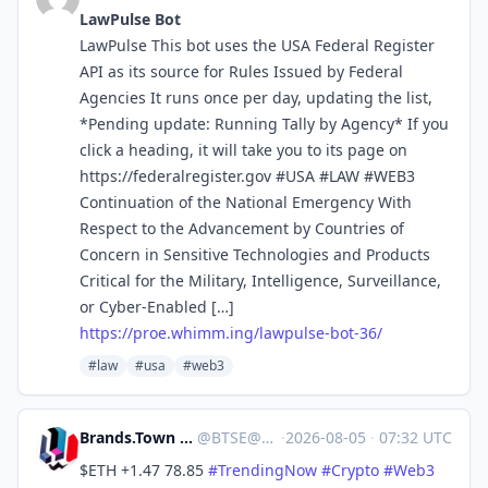
LawPulse Bot
LawPulse This bot uses the USA Federal Register
API as its source for Rules Issued by Federal
Agencies It runs once per day, updating the list,
*Pending update: Running Tally by Agency* If you
click a heading, it will take you to its page on
https://federalregister.gov #USA #LAW #WEB3
Continuation of the National Emergency With
Respect to the Advancement by Countries of
Concern in Sensitive Technologies and Products
Critical for the Military, Intelligence, Surveillance,
or Cyber-Enabled […]
https://
proe.whimm.ing/lawpulse-bot-36/
#law
#usa
#web3
Brands.Town Stock Exchange
@
BTSE@brands.town
·
2026-08-05
·
07:32 UTC
$ETH +1.47 78.85
#
TrendingNow
#
Crypto
#
Web3