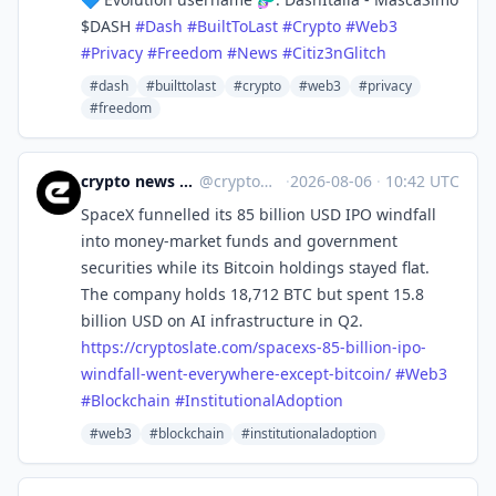
$DASH
#
Dash
#
BuiltToLast
#
Crypto
#
Web3
#
Privacy
#
Freedom
#
News
#
Citiz3nGlitch
#dash
#builttolast
#crypto
#web3
#privacy
#freedom
crypto news 🧠 eicker.crypto
@
crypto@eicker.news
·
2026-08-06
·
10:42 UTC
SpaceX funnelled its 85 billion USD IPO windfall
into money-market funds and government
securities while its Bitcoin holdings stayed flat.
The company holds 18,712 BTC but spent 15.8
billion USD on AI infrastructure in Q2.
https://
cryptoslate.com/spacexs-85-bil
lion-ipo-
windfall-went-everywhere-except-bitcoin/
#
Web3
#
Blockchain
#
InstitutionalAdoption
#web3
#blockchain
#institutionaladoption