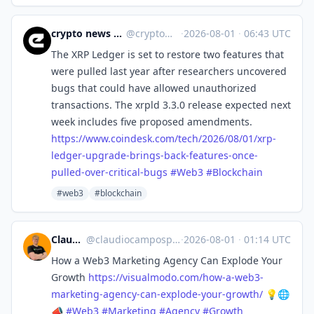
crypto news 🧠 eicker.crypto
@
crypto@eicker.news
·
2026-08-01
·
06:43 UTC
The XRP Ledger is set to restore two features that
were pulled last year after researchers uncovered
bugs that could have allowed unauthorized
transactions. The xrpld 3.3.0 release expected next
week includes five proposed amendments.
https://www.
coindesk.com/tech/2026/08/01/x
rp-
ledger-upgrade-brings-back-features-once-
pulled-over-critical-bugs
#
Web3
#
Blockchain
#web3
#blockchain
Claudio Pires
@
claudiocamposp@mastodon.social
·
2026-08-01
·
01:14 UTC
How a Web3 Marketing Agency Can Explode Your
Growth
https://
visualmodo.com/how-a-web3-
mark
eting-agency-can-explode-your-growth/
💡🌐
📣
#
Web3
#
Marketing
#
Agency
#
Growth