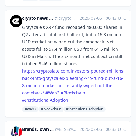
crypto news 🧠 eicker.crypto
@
crypto@eicker.news
·
2026-08-06
·
00:43 UTC
Grayscale's XRP fund recouped 480,000 shares in
Q2 after a brutal first-half exit, but a 16.8 million
USD market hit wiped out the comeback. Net
assets fell to 57.4 million USD from 61.5 million
USD in March. The six-month net contraction still
totalled 3.46 million shares.
https://
cryptoslate.com/investors-pour
ed-millions-
back-into-grayscales-bleeding-xrp-fund-but-a-16-
8-million-market-hit-instantly-wiped-out-the-
comeback/
#
Web3
#
Blockchain
#
InstitutionalAdoption
#web3
#blockchain
#institutionaladoption
Brands.Town Stock Exchange
@
BTSE@brands.town
·
2026-08-06
·
00:33 UTC