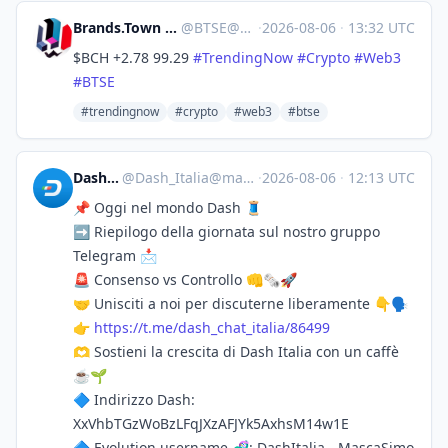
Brands.Town Stock Exchange
@
BTSE@brands.town
·
2026-08-06
·
13:32 UTC
$BCH +2.78 99.29
#
TrendingNow
#
Crypto
#
Web3
#
BTSE
#trendingnow
#crypto
#web3
#btse
Dash_Italia
@
Dash_Italia@mastodon.social
·
2026-08-06
·
12:13 UTC
📌 Oggi nel mondo Dash 🧵
➡️ Riepilogo della giornata sul nostro gruppo
Telegram 📩
🚨 Consenso vs Controllo 👊🗞🚀
🤝 Unisciti a noi per discuterne liberamente 👇🗣
👉
https://
t.me/dash_chat_italia/86499
🫶 Sostieni la crescita di Dash Italia con un caffè
☕️🌱
🔷 Indirizzo Dash:
XxVhbTGzWoBzLFqJXzAFJYk5AxhsM14w1E
🔷 Evolution username 🧬: DashItalia - MascaSimo