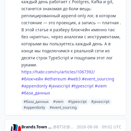
каждый день работает с Postgres, Kafka и git,
останется знакомая до боли вещь:
реплицированный append‑only лог, в котором
состояние — это проекция, а запись — платная .
В этой статье я разберу блокчейн именно так:
без «крипты», через аналогии с инструментами,
которыми вы пользуетесь каждый день. А в
конце мы подключимся к реальной сети из
десяти строк TypeScript и пощупаем этот лог
руками.
https://
habr.com/ru/articles/1067392/
#
блокчейн
#
ethereum
#
web3
#
event_sourcing
#
appendonly
#
javascript
#
typescript
#
viem
#
база_данных
#база_данных
#viem
#typescript
#javascript
#appendonly
#event_sourcing
Brands.Town Stock Exchange
@
BTSE@brands.town
·
2026-08-06
·
09:02 UTC