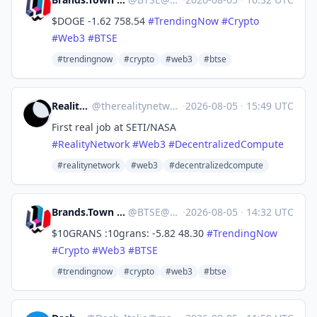
$DOGE -1.62 758.54
#
TrendingNow
#
Crypto
#
Web3
#
BTSE
#trendingnow
#crypto
#web3
#btse
Reality Network
@
therealitynetwork@mastodon.social
·
2026-08-05
·
15:49 UTC
First real job at SETI/NASA
#
RealityNetwork
#
Web3
#
DecentralizedCompute
#realitynetwork
#web3
#decentralizedcompute
Brands.Town Stock Exchange
@
BTSE@brands.town
·
2026-08-05
·
14:32 UTC
$10GRANS :10grans: -5.82 48.30
#
TrendingNow
#
Crypto
#
Web3
#
BTSE
#trendingnow
#crypto
#web3
#btse