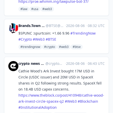
https://
proe.whimm.ing/lawpulse-bot-37/
#law
#usa
#web3
Brands.Town Stock Exchange
@
BTSE@brands.town
·
2026-08-06
·
08:32 UTC
$SPUNC :spurtcoin: +1.66 9.96
#
TrendingNow
#
Crypto
#
Web3
#
BTSE
#trendingnow
#crypto
#web3
#btse
crypto news 🧠 eicker.crypto
@
crypto@eicker.news
·
2026-08-06
·
06:43 UTC
Cathie Wood's Ark Invest bought 17M USD in
Circle (USDC issuer) and 20M USD in SpaceX
shares in Q2 following strong results. SpaceX fell
on 18.4B USD capex concerns.
https://www.
theblock.co/post/410948/cathie
-wood-
ark-invest-circle-spacex-q2
#
Web3
#
Blockchain
#
InstitutionalAdoption