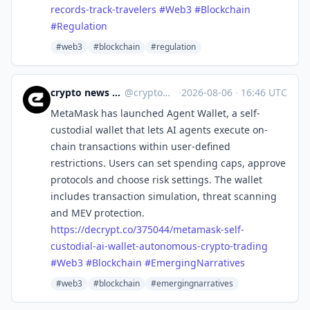
records-track-travelers
#
Web3
#
Blockchain
#
Regulation
#web3
#blockchain
#regulation
crypto news 🧠 eicker.crypto
@
crypto@eicker.news
·
2026-08-06
·
16:46 UTC
MetaMask has launched Agent Wallet, a self-
custodial wallet that lets AI agents execute on-
chain transactions within user-defined
restrictions. Users can set spending caps, approve
protocols and choose risk settings. The wallet
includes transaction simulation, threat scanning
and MEV protection.
https://
decrypt.co/375044/metamask-sel
f-
custodial-ai-wallet-autonomous-crypto-trading
#
Web3
#
Blockchain
#
EmergingNarratives
#web3
#blockchain
#emergingnarratives