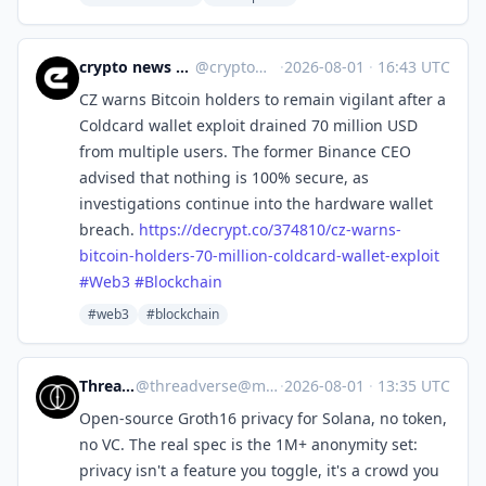
crypto news 🧠 eicker.crypto
@
crypto@eicker.news
·
2026-08-01
·
16:43 UTC
CZ warns Bitcoin holders to remain vigilant after a
Coldcard wallet exploit drained 70 million USD
from multiple users. The former Binance CEO
advised that nothing is 100% secure, as
investigations continue into the hardware wallet
breach.
https://
decrypt.co/374810/cz-warns-
bit
coin-holders-70-million-coldcard-wallet-exploit
#
Web3
#
Blockchain
#web3
#blockchain
Threadverse
@
threadverse@mastodon.social
·
2026-08-01
·
13:35 UTC
Open-source Groth16 privacy for Solana, no token,
no VC. The real spec is the 1M+ anonymity set:
privacy isn't a feature you toggle, it's a crowd you