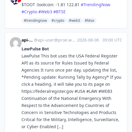
$TOOT :tootcoin: -1.81 122.81
#
TrendingNow
#
Crypto
#
Web3
#
BTSE
#trendingnow
#crypto
#web3
#btse
api-user
@
api-user@proe.whimm.ing
·
2026-08-06
·
09:00 UTC
LawPulse Bot
LawPulse This bot uses the USA Federal Register
API as its source for Rules Issued by Federal
Agencies It runs once per day, updating the list,
*Pending update: Running Tally by Agency* If you
click a heading, it will take you to its page on
https://federalregister.gov #USA #LAW #WEB3
Continuation of the National Emergency With
Respect to the Advancement by Countries of
Concern in Sensitive Technologies and Products
Critical for the Military, Intelligence, Surveillance,
or Cyber-Enabled […]