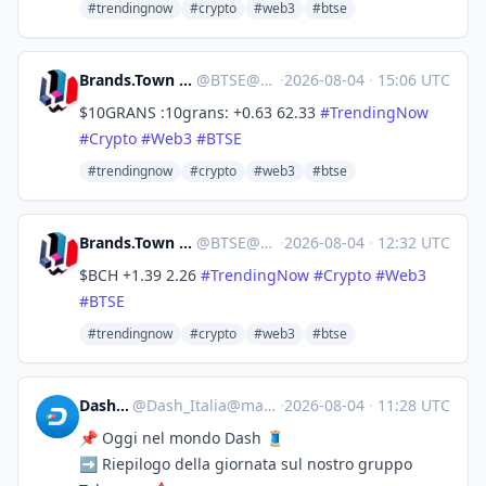
#trendingnow
#crypto
#web3
#btse
Brands.Town Stock Exchange
@
BTSE@brands.town
·
2026-08-04
·
15:06 UTC
$10GRANS :10grans: +0.63 62.33
#
TrendingNow
#
Crypto
#
Web3
#
BTSE
#trendingnow
#crypto
#web3
#btse
Brands.Town Stock Exchange
@
BTSE@brands.town
·
2026-08-04
·
12:32 UTC
$BCH +1.39 2.26
#
TrendingNow
#
Crypto
#
Web3
#
BTSE
#trendingnow
#crypto
#web3
#btse
Dash_Italia
@
Dash_Italia@mastodon.social
·
2026-08-04
·
11:28 UTC
📌 Oggi nel mondo Dash 🧵
➡️ Riepilogo della giornata sul nostro gruppo