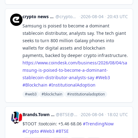
crypto news 🧠 eicker.crypto
@
crypto@eicker.news
·
2026-08-04
·
20:43 UTC
Samsung is poised to become a dominant
stablecoin distributor, analysts say. The tech giant
seeks to turn 800 million Galaxy phones into
wallets for digital assets and blockchain
payments, backed by deeper crypto infrastructure.
https://www.
coindesk.com/business/2026/08/
04/sa
msung-is-poised-to-become-a-dominant-
stablecoin-distributor-analysts-say
#
Web3
#
Blockchain
#
InstitutionalAdoption
#web3
#blockchain
#institutionaladoption
Brands.Town Stock Exchange
@
BTSE@brands.town
·
2026-08-04
·
18:02 UTC
$TOOT :tootcoin: +5.46 68.06
#
TrendingNow
#
Crypto
#
Web3
#
BTSE