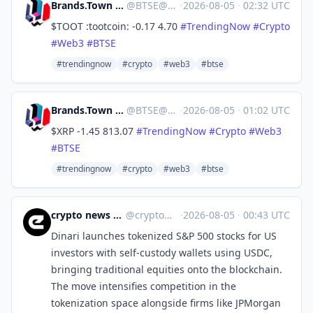
Brands.Town Stock Exchange
@
BTSE@brands.town
·
2026-08-05
·
02:32 UTC
$TOOT :tootcoin: -0.17 4.70
#
TrendingNow
#
Crypto
#
Web3
#
BTSE
#trendingnow
#crypto
#web3
#btse
Brands.Town Stock Exchange
@
BTSE@brands.town
·
2026-08-05
·
01:02 UTC
$XRP -1.45 813.07
#
TrendingNow
#
Crypto
#
Web3
#
BTSE
#trendingnow
#crypto
#web3
#btse
crypto news 🧠 eicker.crypto
@
crypto@eicker.news
·
2026-08-05
·
00:43 UTC
Dinari launches tokenized S&P 500 stocks for US
investors with self-custody wallets using USDC,
bringing traditional equities onto the blockchain.
The move intensifies competition in the
tokenization space alongside firms like JPMorgan