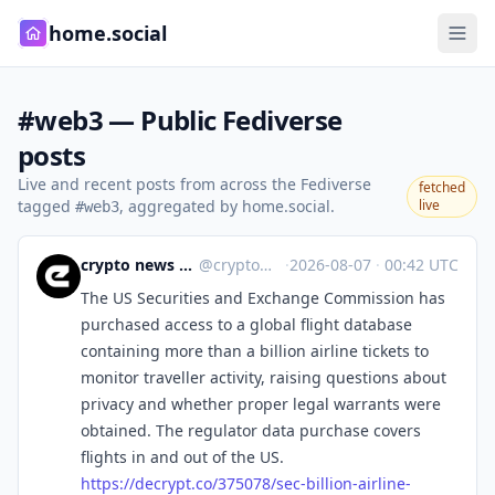
home.social
#web3 — Public Fediverse
posts
Live and recent posts from across the Fediverse
fetched
tagged
, aggregated by home.social.
live
#web3
crypto news 🧠 eicker.crypto
@
crypto@eicker.news
·
2026-08-07
·
00:42 UTC
The US Securities and Exchange Commission has
purchased access to a global flight database
containing more than a billion airline tickets to
monitor traveller activity, raising questions about
privacy and whether proper legal warrants were
obtained. The regulator data purchase covers
flights in and out of the US.
https://
decrypt.co/375078/sec-billion-
airline-