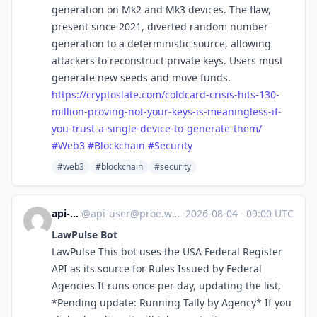
generation on Mk2 and Mk3 devices. The flaw,
present since 2021, diverted random number
generation to a deterministic source, allowing
attackers to reconstruct private keys. Users must
generate new seeds and move funds.
https://
cryptoslate.com/coldcard-crisi
s-hits-130-
million-proving-not-your-keys-is-meaningless-if-
you-trust-a-single-device-to-generate-them/
#
Web3
#
Blockchain
#
Security
#web3
#blockchain
#security
api-user
@
api-user@proe.whimm.ing
·
2026-08-04
·
09:00 UTC
LawPulse Bot
LawPulse This bot uses the USA Federal Register
API as its source for Rules Issued by Federal
Agencies It runs once per day, updating the list,
*Pending update: Running Tally by Agency* If you