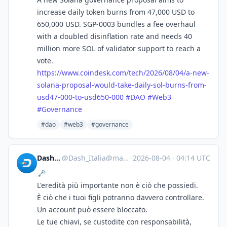
increase daily token burns from 47,000 USD to
650,000 USD. SGP-0003 bundles a fee overhaul
with a doubled disinflation rate and needs 40
million more SOL of validator support to reach a
vote.
https://www.
coindesk.com/tech/2026/08/04/a
-new-
solana-proposal-would-take-daily-sol-burns-from-
usd47-000-to-usd650-000
#
DAO
#
Web3
#
Governance
#dao
#web3
#governance
Dash_Italia
@
Dash_Italia@mastodon.social
·
2026-08-04
·
04:14 UTC
🗝
L'eredità più importante non è ciò che possiedi.
È ciò che i tuoi figli potranno davvero controllare.
Un account può essere bloccato.
Le tue chiavi, se custodite con responsabilità,