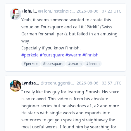
FlohEinstein
@
FlohEinstein@chaos.social
·
2026-08-06
·
07:23 UTC
Yeah, it seems someone wanted to create this
venue on Foursquare and call it "Pärkli" (Swiss
German for small park), but failed in an amusing
way.
Especially if you know Finnish.
#
perkele
#
foursquare
#
swarm
#
finnish
#perkele
#foursquare
#swarm
#finnish
Lyndsay Barwell
@
treehugger@sciences.social
·
2026-08-06
·
03:57 UTC
I really like this guy for learning Finnish. His voice
is so relaxed. This video is from his absolute
beginner series but he also does a1, a2 and more.
He starts with single words and expands into
sentences to get you speaking straightaway the
most useful words. I found him by searching for