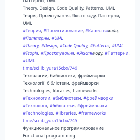
Паттерны, UML
Theory, Design, Code Quality, Patterns, UML
Теорія, Проектування, Якість коду, Паттерни,
UML
#
Теория
,
#
Проектирование
,
#
Качество
кода,
#
Паттерны
,
#
UML
#
Theory
,
#
Design
,
#
Code Quality
,
#
Patterns
,
#
UML
#
Теорія
,
#
Проектування
,
#
Якість
коду,
#
Паттерни
,
#
UML
t.me/scilib_yura15cbx/746
Технологии, библиотеки, фреймворки
Технології, бібліотеки, фреймворки
Technologies, libraries, frameworks
#
Технологии
,
#
библиотеки
,
#
фреймворки
#
Технології
,
#
бібліотеки
,
#
фреймворки
#
Technologies
,
#
libraries
,
#
frameworks
t.me/scilib_yura15cbx/745
Функциональное программирование
Functional programming