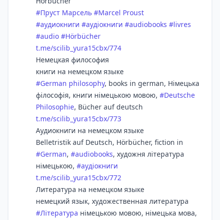
Hörbücher
#
Пруст Марсель
#
Marcel Proust
#
аудиокниги
#
аудіокниги
#
audiobooks
#
livres
#
audio
#
Hörbücher
t.me/scilib_yura15cbx/774
Немецкая философия
книги на немецком языке
#
German philosophy
, books in german, Німецька
філософія, книги німецькою мовою,
#
Deutsche
Philosophie
, Bücher auf deutsch
t.me/scilib_yura15cbx/773
Аудиокниги на немецком языке
Belletristik auf Deutsch, Hörbücher, fiction in
#
German
,
#
audiobooks
, художня література
німецькою,
#
аудіокниги
t.me/scilib_yura15cbx/772
Литература на немецком языке
немецкий язык, художественная литература
#
Література
німецькою мовою, німецька мова,