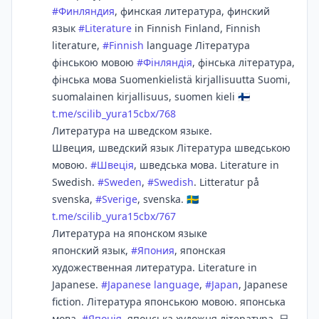
#
Финляндия
, финская литература, финский
язык
#
Literature
in Finnish Finland, Finnish
literature,
#
Finnish
language Література
фінською мовою
#
Фінляндія
, фінська література,
фінська мова Suomenkielistä kirjallisuutta Suomi,
suomalainen kirjallisuus, suomen kieli 🇫🇮
t.me/scilib_yura15cbx/768
Литература на шведском языке.
Швеция, шведский язык Література шведською
мовою.
#
Швеція
, шведська мова. Literature in
Swedish.
#
Sweden
,
#
Swedish
. Litteratur på
svenska,
#
Sverige
, svenska. 🇸🇪
t.me/scilib_yura15cbx/767
Литература на японском языке
японский язык,
#
Япония
, японская
художественная литература. Literature in
Japanese.
#
Japanese language
,
#
Japan
, Japanese
fiction. Література японською мовою. японська
мова,
#
Японія
, японська художня література. 日