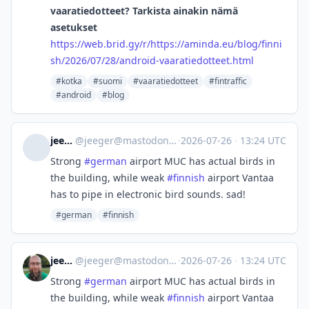
vaaratiedotteet? Tarkista ainakin nämä
asetukset
https://
web.brid.gy/r/https://aminda.e
u/blog/finni
sh/2026/07/28/android-vaaratiedotteet.html
#kotka
#suomi
#vaaratiedotteet
#fintraffic
#android
#blog
jeeger
@
jeeger@mastodon.social
·
2026-07-26
·
13:24 UTC
Strong
#
german
airport MUC has actual birds in
the building, while weak
#
finnish
airport Vantaa
has to pipe in electronic bird sounds. sad!
#german
#finnish
jeeger
@
jeeger@mastodon.social
·
2026-07-26
·
13:24 UTC
Strong
#
german
airport MUC has actual birds in
the building, while weak
#
finnish
airport Vantaa