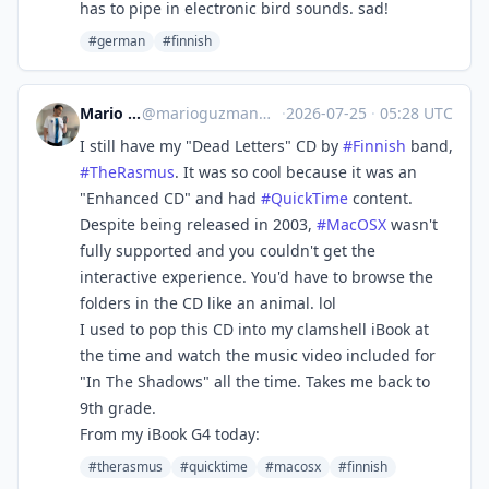
has to pipe in electronic bird sounds. sad!
#german
#finnish
Mario Guzmán
@
marioguzman@mastodon.social
·
2026-07-25
·
05:28 UTC
I still have my "Dead Letters" CD by
#
Finnish
band,
#
TheRasmus
. It was so cool because it was an
"Enhanced CD" and had
#
QuickTime
content.
Despite being released in 2003,
#
MacOSX
wasn't
fully supported and you couldn't get the
interactive experience. You'd have to browse the
folders in the CD like an animal. lol
I used to pop this CD into my clamshell iBook at
the time and watch the music video included for
"In The Shadows" all the time. Takes me back to
9th grade.
From my iBook G4 today:
#therasmus
#quicktime
#macosx
#finnish