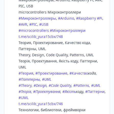
PIC, USB
microcontrollers Мікроконтроллери
#
Микроконтроллеры
,
#
Arduino
,
#
Raspberry
#
Pi
,
#
AVR
,
#
PIC
,
#
USB
#
microcontrollers
#
Мікроконтроллери
t.me/scilib_yura15cbx/748
Теория, Проектирование, Качество кода,
Паттерны, UML
Theory, Design, Code Quality, Patterns, UML
Теорія, Проектування, Якість коду, Паттерни,
UML
#
Теория
,
#
Проектирование
,
#
Качество
кода,
#
Паттерны
,
#
UML
#
Theory
,
#
Design
,
#
Code Quality
,
#
Patterns
,
#
UML
#
Теорія
,
#
Проектування
,
#
Якість
коду,
#
Паттерни
,
#
UML
t.me/scilib_yura15cbx/746
Технологии, библиотеки, фреймворки