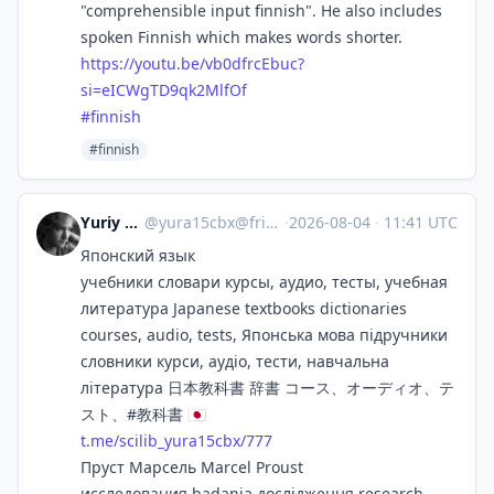
"comprehensible input finnish". He also includes
spoken Finnish which makes words shorter.
https://
youtu.be/vb0dfrcEbuc?
si=eICWgT
D9qk2MlfOf
#
finnish
#finnish
Yuriy Karetin
@
yura15cbx@friendica.world
·
2026-08-04
·
11:41 UTC
Японский язык
учебники словари курсы, аудио, тесты, учебная
литература Japanese textbooks dictionaries
courses, audio, tests, Японська мова підручники
словники курси, аудіо, тести, навчальна
література 日本教科書 辞書 コース、オーディオ、テ
スト、#教科書 🇯🇵
t.me/scilib_yura15cbx/777
Пруст Марсель Marcel Proust
исследования badania дослідження research