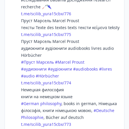
recherche 🦯🌂
t.me/scilib_yura15cbx/776
Пруст Марсель Marcel Proust
тексты Texte des textes texts тексти κείμενα teksty
t.me/scilib_yura15cbx/775
Пруст Марсель Marcel Proust
аудиокниги аудіокниги audiobooks livres audio
Hörbücher
#
Пруст Марсель
#
Marcel Proust
#
аудиокниги
#
аудіокниги
#
audiobooks
#
livres
#
audio
#
Hörbücher
t.me/scilib_yura15cbx/774
Немецкая философия
книги на немецком языке
#
German philosophy
, books in german, Німецька
філософія, книги німецькою мовою,
#
Deutsche
Philosophie
, Bücher auf deutsch
t.me/scilib_yura15cbx/773