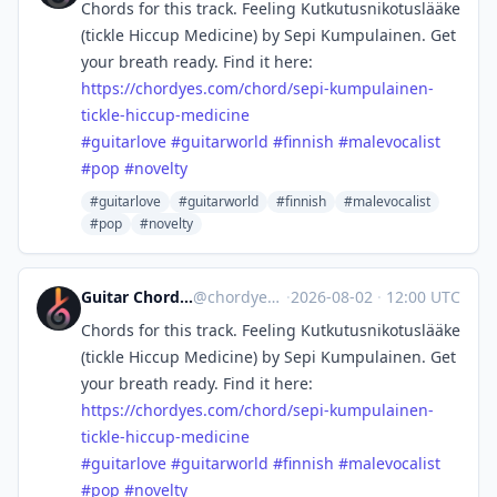
Chords for this track. Feeling Kutkutusnikotuslääke
(tickle Hiccup Medicine) by Sepi Kumpulainen. Get
your breath ready. Find it here:
https://
chordyes.com/chord/sepi-kumpul
ainen-
tickle-hiccup-medicine
#
guitarlove
#
guitarworld
#
finnish
#
malevocalist
#
pop
#
novelty
#guitarlove
#guitarworld
#finnish
#malevocalist
#pop
#novelty
Guitar Chords & Lyrics | Chordyes
@
chordyes@mastodon.social
·
2026-08-02
·
12:00 UTC
Chords for this track. Feeling Kutkutusnikotuslääke
(tickle Hiccup Medicine) by Sepi Kumpulainen. Get
your breath ready. Find it here:
https://
chordyes.com/chord/sepi-kumpul
ainen-
tickle-hiccup-medicine
#
guitarlove
#
guitarworld
#
finnish
#
malevocalist
#
pop
#
novelty