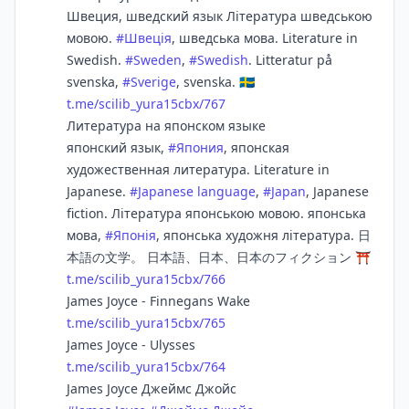
Швеция, шведский язык Література шведською
мовою.
#
Швеція
, шведська мова. Literature in
Swedish.
#
Sweden
,
#
Swedish
. Litteratur på
svenska,
#
Sverige
, svenska. 🇸🇪
t.me/scilib_yura15cbx/767
Литература на японском языке
японский язык,
#
Япония
, японская
художественная литература. Literature in
Japanese.
#
Japanese language
,
#
Japan
, Japanese
fiction. Література японською мовою. японська
мова,
#
Японія
, японська художня література. 日
本語の文学。 日本語、日本、日本のフィクション ⛩
t.me/scilib_yura15cbx/766
James Joyce - Finnegans Wake
t.me/scilib_yura15cbx/765
James Joyce - Ulysses
t.me/scilib_yura15cbx/764
James Joyce Джеймс Джойс