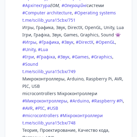
#
Архітектура
ЕОМ,
#
Операційні
системи
#
Computer architecture
,
#
Operating systems
t.me/scilib_yura15cbx/751
Игры, Графика, Звук, DirectX, OpenGL, Unity, Lua
Ігри, Графіка, Звук, Games, Graphics, Sound 👾
#
Игры
,
#
Графика
,
#
Звук
,
#
DirectX
,
#
OpenGL
,
#
Unity
,
#
Lua
#
Ігри
,
#
Графіка
,
#
Звук
,
#
Games
,
#
Graphics
,
#
Sound
t.me/scilib_yura15cbx/749
Микроконтроллеры, Arduino, Raspberry Pi, AVR,
PIC, USB
microcontrollers Мікроконтроллери
#
Микроконтроллеры
,
#
Arduino
,
#
Raspberry
#
Pi
,
#
AVR
,
#
PIC
,
#
USB
#
microcontrollers
#
Мікроконтроллери
t.me/scilib_yura15cbx/748
Теория, Проектирование, Качество кода,