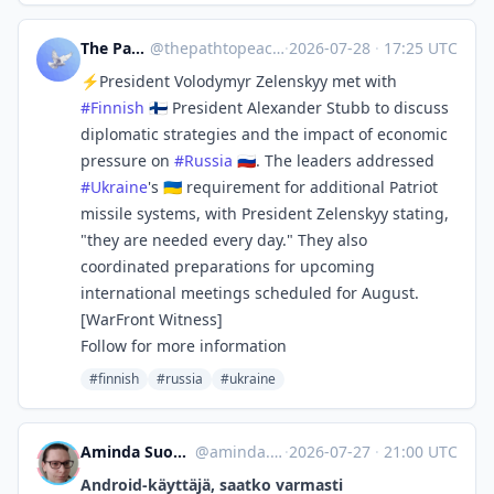
The Path to Peace
@
thepathtopeace@mastodon.social
·
2026-07-28
·
17:25 UTC
⚡President Volodymyr Zelenskyy met with
#
Finnish
🇫🇮 President Alexander Stubb to discuss
diplomatic strategies and the impact of economic
pressure on
#
Russia
🇷🇺. The leaders addressed
#
Ukraine
's 🇺🇦 requirement for additional Patriot
missile systems, with President Zelenskyy stating,
"they are needed every day." They also
coordinated preparations for upcoming
international meetings scheduled for August.
[WarFront Witness]
Follow for more information
#finnish
#russia
#ukraine
Aminda Suomalainen [Unofficial]
@
aminda.eu@web.brid.gy
·
2026-07-27
·
21:00 UTC
Android-käyttäjä, saatko varmasti