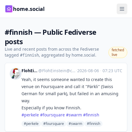
home.social
#finnish — Public Fediverse
posts
Live and recent posts from across the Fediverse
fetched
tagged
, aggregated by home.social.
live
#finnish
FlohEinstein
@
FlohEinstein@chaos.social
·
2026-08-06
·
07:23 UTC
Yeah, it seems someone wanted to create this
venue on Foursquare and call it "Pärkli" (Swiss
German for small park), but failed in an amusing
way.
Especially if you know Finnish.
#
perkele
#
foursquare
#
swarm
#
finnish
#perkele
#foursquare
#swarm
#finnish