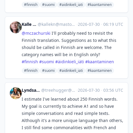
#finnish
#suomi
#aidinkieli_iati
#kaantaminen
Kalle Kniivilä
@
kallekn@mastodonsweden.se
·
2026-07-30
·
06:19 UTC
@
mczachurski
I'll probably need to revisit the
Finnish translation. Suggestions as to what this
should be called in Finnish are welcome. The
category names will be in English only?
#
finnish
#
suomi
#
äidinkieli_iäti
#
kaantaminen
#finnish
#suomi
#aidinkieli_iati
#kaantaminen
Lyndsay Barwell
@
treehugger@sciences.social
·
2026-07-30
·
03:56 UTC
I estimate I've learned about 250 Finnish words.
My goal is currently to achieve A1 and so have
simple conversations and read simple texts.
Although it's a more unique language than others,
I still find some commonalities with French and