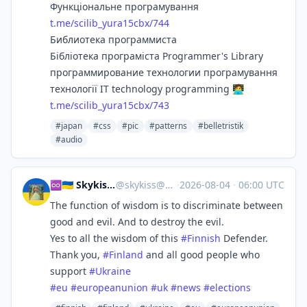
Функціональне програмування
t.me/scilib_yura15cbx/744
Библиотека программиста
Бібліотека програміста Programmer's Library
программирование технологии програмування
технології IT technology programming 🧑‍💻
t.me/scilib_yura15cbx/743
#japan
#css
#pic
#patterns
#belletristik
#audio
♾️🇺🇦 Skykiss will Vote
@
skykiss@sfba.social
·
2026-08-04
·
06:00 UTC
The function of wisdom is to discriminate between
good and evil. And to destroy the evil.
Yes to all the wisdom of this
#
Finnish
Defender.
Thank you,
#
Finland
and all good people who
support
#
Ukraine
#
eu
#
europeanunion
#
uk
#
news
#
elections