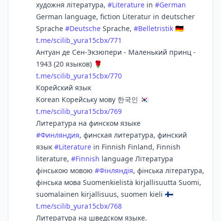
художня література,
#
Literature
in
#
German
German language, fiction Literatur in deutscher
Sprache
#
Deutsche
Sprache,
#
Belletristik
🇩🇪
t.me/scilib_yura15cbx/771
Антуан де Сен-Экзюпери - Маленький принц -
1943 (20 языков) 🌹
t.me/scilib_yura15cbx/770
Корейский язык
Korean Корейську мову 한국인 🇰🇷
t.me/scilib_yura15cbx/769
Литература на финском языке
#
Финляндия
, финская литература, финский
язык
#
Literature
in Finnish Finland, Finnish
literature,
#
Finnish
language Література
фінською мовою
#
Фінляндія
, фінська література,
фінська мова Suomenkielistä kirjallisuutta Suomi,
suomalainen kirjallisuus, suomen kieli 🇫🇮
t.me/scilib_yura15cbx/768
Литература на шведском языке.