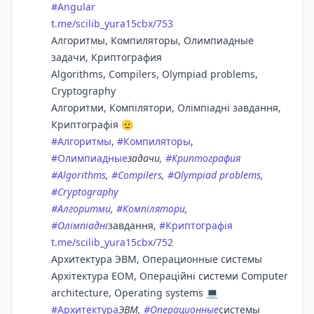
#
Angular
t.me/scilib_yura15cbx/753
Алгоритмы, Компиляторы, Олимпиадные
задачи, Криптография
Algorithms, Compilers, Olympiad problems,
Cryptography
Алгоритми, Компілятори, Олімпіадні завдання,
Криптографія 🫡
#
Алгоритмы
,
#
Компиляторы
,
#
Олимпиадные
задачи,
#
Криптография
#
Algorithms
,
#
Compilers
,
#
Olympiad problems
,
#
Cryptography
#
Алгоритми
,
#
Компілятори
,
#
Олімпіадні
завдання,
#
Криптографія
t.me/scilib_yura15cbx/752
Архитектура ЭВМ, Операционные системы
Архітектура ЕОМ, Операційні системи Computer
architecture, Operating systems 💻
#
Архитектура
ЭВМ,
#
Операционные
системы