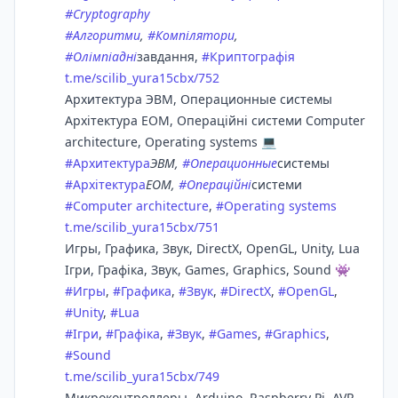
#
Cryptography
#
Алгоритми
,
#
Компілятори
,
#
Олімпіадні
завдання,
#
Криптографія
t.me/scilib_yura15cbx/752
Архитектура ЭВМ, Операционные системы
Архітектура ЕОМ, Операційні системи Computer
architecture, Operating systems 💻
#
Архитектура
ЭВМ,
#
Операционные
системы
#
Архітектура
ЕОМ,
#
Операційні
системи
#
Computer architecture
,
#
Operating systems
t.me/scilib_yura15cbx/751
Игры, Графика, Звук, DirectX, OpenGL, Unity, Lua
Ігри, Графіка, Звук, Games, Graphics, Sound 👾
#
Игры
,
#
Графика
,
#
Звук
,
#
DirectX
,
#
OpenGL
,
#
Unity
,
#
Lua
#
Ігри
,
#
Графіка
,
#
Звук
,
#
Games
,
#
Graphics
,
#
Sound
t.me/scilib_yura15cbx/749
Микроконтроллеры, Arduino, Raspberry Pi, AVR,