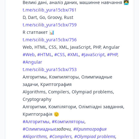
Великі дані, аналіз даних, машинне навчання 👩‍💻
t.me/scilib_yura15cbx/761
D, Dart, Go, Groovy, Rust
t.me/scilib_yura15cbx/759
R статпакет 📊
t.me/scilib_yura15cbx/756
Web, HTML, CSS, XML, JavaScript, PHP, Angular
#
Web
,
#
HTML
,
#
CSS
,
#
XML
,
#
JavaScript
,
#
PHP
,
#
Angular
t.me/scilib_yura15cbx/753
Алгоритмы, Компиляторы, Олимпиадные
задачи, Криптография
Algorithms, Compilers, Olympiad problems,
Cryptography
Алгоритми, Компілятори, Олімпіадні завдання,
Криптографія 🫡
#
Алгоритмы
,
#
Компиляторы
,
#
Олимпиадные
задачи,
#
Криптография
#
Algorithms
,
#
Compilers
,
#
Olympiad problems
,