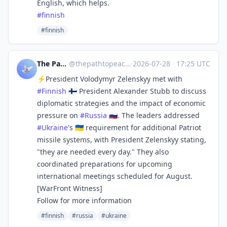
English, which helps.
#
finnish
#finnish
The Path to Peace
@
thepathtopeace@mastodon.social
·
2026-07-28
·
17:25 UTC
⚡President Volodymyr Zelenskyy met with
#
Finnish
🇫🇮 President Alexander Stubb to discuss
diplomatic strategies and the impact of economic
pressure on
#
Russia
🇷🇺. The leaders addressed
#
Ukraine
's 🇺🇦 requirement for additional Patriot
missile systems, with President Zelenskyy stating,
"they are needed every day." They also
coordinated preparations for upcoming
international meetings scheduled for August.
[WarFront Witness]
Follow for more information
#finnish
#russia
#ukraine