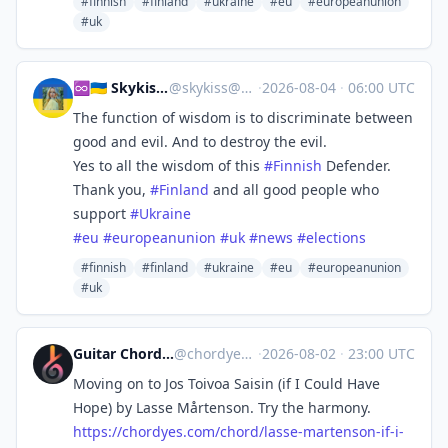
#finnish
#finland
#ukraine
#eu
#europeanunion
#uk
♾️🇺🇦 Skykiss will Vote
@
skykiss@sfba.social
·
2026-08-04
·
06:00 UTC
The function of wisdom is to discriminate between
good and evil. And to destroy the evil.
Yes to all the wisdom of this
#
Finnish
Defender.
Thank you,
#
Finland
and all good people who
support
#
Ukraine
#
eu
#
europeanunion
#
uk
#
news
#
elections
#finnish
#finland
#ukraine
#eu
#europeanunion
#uk
Guitar Chords & Lyrics | Chordyes
@
chordyes@mastodon.social
·
2026-08-02
·
23:00 UTC
Moving on to Jos Toivoa Saisin (if I Could Have
Hope) by Lasse Mårtenson. Try the harmony.
https://
chordyes.com/chord/lasse-marte
nson-if-i-