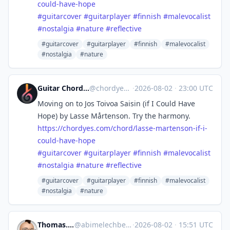
could-have-hope
#
guitarcover
#
guitarplayer
#
finnish
#
malevocalist
#
nostalgia
#
nature
#
reflective
#guitarcover
#guitarplayer
#finnish
#malevocalist
#nostalgia
#nature
Guitar Chords & Lyrics | Chordyes
@
chordyes@mastodon.social
·
2026-08-02
·
23:00 UTC
Moving on to Jos Toivoa Saisin (if I Could Have
Hope) by Lasse Mårtenson. Try the harmony.
https://
chordyes.com/chord/lasse-marte
nson-if-i-
could-have-hope
#
guitarcover
#
guitarplayer
#
finnish
#
malevocalist
#
nostalgia
#
nature
#
reflective
#guitarcover
#guitarplayer
#finnish
#malevocalist
#nostalgia
#nature
Thomas. 🐧🇩🇪| wörk ™️
@
abimelechbeutelbilch@fulda.social
·
2026-08-02
·
15:51 UTC