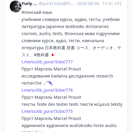
Yuriy Karetin
@
yura15cbx@friendica.world
·
2026-08-04
·
11:41 UTC
Японский язык
учебники словари курсы, аудио, тесты, учебная
литература Japanese textbooks dictionaries
courses, audio, tests, Японська мова підручники
словники курси, аудіо, тести, навчальна
література 日本教科書 辞書 コース、オーディオ、テ
スト、#教科書 🇯🇵
t.me/scilib_yura15cbx/777
Пруст Марсель Marcel Proust
исследования badania дослідження research
recherche 🦯🌂
t.me/scilib_yura15cbx/776
Пруст Марсель Marcel Proust
тексты Texte des textes texts тексти κείμενα teksty
t.me/scilib_yura15cbx/775
Пруст Марсель Marcel Proust
аудиокниги аудіокниги audiobooks livres audio