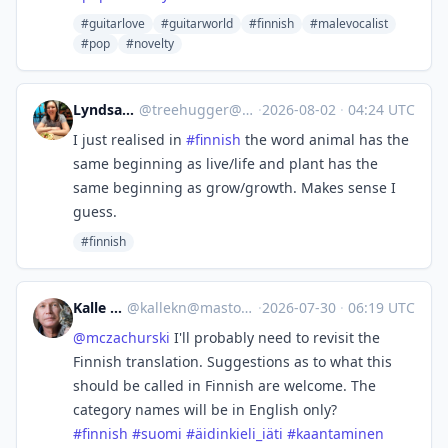
#guitarlove
#guitarworld
#finnish
#malevocalist
#pop
#novelty
Lyndsay Barwell
@
treehugger@sciences.social
·
2026-08-02
·
04:24 UTC
I just realised in
#
finnish
the word animal has the
same beginning as live/life and plant has the
same beginning as grow/growth. Makes sense I
guess.
#finnish
Kalle Kniivilä
@
kallekn@mastodonsweden.se
·
2026-07-30
·
06:19 UTC
@
mczachurski
I'll probably need to revisit the
Finnish translation. Suggestions as to what this
should be called in Finnish are welcome. The
category names will be in English only?
#
finnish
#
suomi
#
äidinkieli_iäti
#
kaantaminen