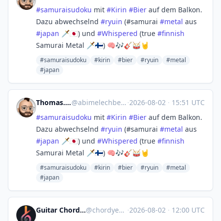
#
samuraisudoku
mit
#
Kirin
#
Bier
auf dem Balkon.
Dazu abwechselnd
#
ryuin
(#samurai
#
metal
aus
#
japan
🗡️🇯🇵) und
#
Whispered
(true
#
finnish
Samurai Metal 🗡️🇫🇮) 🧠🎶🎸🥁🤘
#samuraisudoku
#kirin
#bier
#ryuin
#metal
#japan
Thomas. 🐧🇩🇪| wörk ™️
@
abimelechbeutelbilch@fulda.social
·
2026-08-02
·
15:51 UTC
#
samuraisudoku
mit
#
Kirin
#
Bier
auf dem Balkon.
Dazu abwechselnd
#
ryuin
(#samurai
#
metal
aus
#
japan
🗡️🇯🇵) und
#
Whispered
(true
#
finnish
Samurai Metal 🗡️🇫🇮) 🧠🎶🎸🥁🤘
#samuraisudoku
#kirin
#bier
#ryuin
#metal
#japan
Guitar Chords & Lyrics | Chordyes
@
chordyes@mastodon.social
·
2026-08-02
·
12:00 UTC