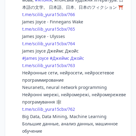
本語の文学。 日本語、日本、日本のフィクション ⛩
t.me/scilib_yura15cbx/766
James Joyce - Finnegans Wake
t.me/scilib_yura15cbx/765
James Joyce - Ulysses
t.me/scilib_yura15cbx/764
James Joyce Джеймс Джойс
#
James Joyce
#
Джеймс Джойс
t.me/scilib_yura15cbx/763
Нейронные сети, нейросети, нейросетевое
программирование
Neuranets, neural network programming
Нейронні мережі, нейромережі, нейромережеве
програмування 🕸
t.me/scilib_yura15cbx/762
Big Data, Data Mining, Machine Learning
Большие данные, анализ данных, машинное
обучение