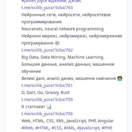
#
James Joyce
#
Джеймс Джойс
t.me/scilib_yura15cbx/763
Нейронные сети, нейросети, нейросетевое
программирование
Neuranets, neural network programming
Нейронні мережі, нейромережі, нейромережеве
програмування 🕸
t.me/scilib_yura15cbx/762
Big Data, Data Mining, Machine Learning
Большие данные, анализ данных, машинное
обучение
Великі дані, аналіз даних, машинне навчання 👩‍💻
t.me/scilib_yura15cbx/761
D, Dart, Go, Groovy, Rust
t.me/scilib_yura15cbx/759
R статпакет 📊
t.me/scilib_yura15cbx/756
Web, HTML, CSS, XML, JavaScript, PHP, Angular
#
Web
,
#
HTML
,
#
CSS
,
#
XML
,
#
JavaScript
,
#
PHP
,