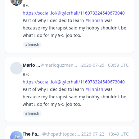
RE:
https://
social.lol/@tylerhall/11697832
4540673040
Part of why I decided to learn
#
Finnish
was
because my therapist said my hobby shouldn’t be
what I do for my 9-5 job too.
#finnish
Mario Guzmán
@
marioguzman@mastodon.social
·
2026-07-25
·
03:59 UTC
RE:
https://
social.lol/@tylerhall/11697832
4540673040
Part of why I decided to learn
#
Finnish
was
because my therapist said my hobby shouldn’t be
what I do for my 9-5 job too.
#finnish
The Path to Peace
@
thepathtopeace@mastodon.social
·
2026-07-22
·
18:49 UTC