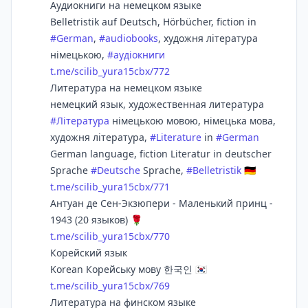
Аудиокниги на немецком языке
Belletristik auf Deutsch, Hörbücher, fiction in
#
German
,
#
audiobooks
, художня література
німецькою,
#
аудіокниги
t.me/scilib_yura15cbx/772
Литература на немецком языке
немецкий язык, художественная литература
#
Література
німецькою мовою, німецька мова,
художня література,
#
Literature
in
#
German
German language, fiction Literatur in deutscher
Sprache
#
Deutsche
Sprache,
#
Belletristik
🇩🇪
t.me/scilib_yura15cbx/771
Антуан де Сен-Экзюпери - Маленький принц -
1943 (20 языков) 🌹
t.me/scilib_yura15cbx/770
Корейский язык
Korean Корейську мову 한국인 🇰🇷
t.me/scilib_yura15cbx/769
Литература на финском языке