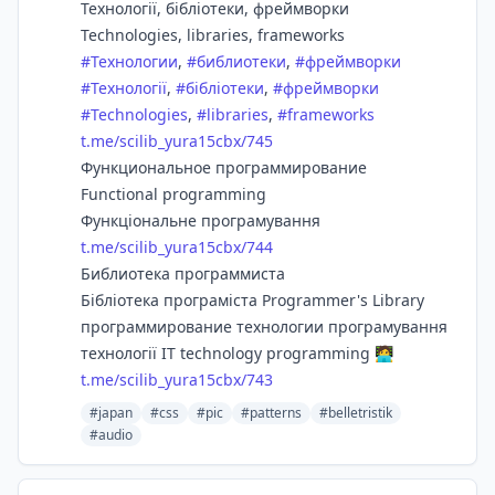
Технології, бібліотеки, фреймворки
Technologies, libraries, frameworks
#
Технологии
,
#
библиотеки
,
#
фреймворки
#
Технології
,
#
бібліотеки
,
#
фреймворки
#
Technologies
,
#
libraries
,
#
frameworks
t.me/scilib_yura15cbx/745
Функциональное программирование
Functional programming
Функціональне програмування
t.me/scilib_yura15cbx/744
Библиотека программиста
Бібліотека програміста Programmer's Library
программирование технологии програмування
технології IT technology programming 🧑‍💻
t.me/scilib_yura15cbx/743
#japan
#css
#pic
#patterns
#belletristik
#audio