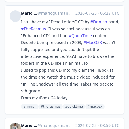
Mario Guzmán
@
marioguzman@mastodon.social
·
2026-07-25
·
05:28 UTC
I still have my "Dead Letters" CD by
#
Finnish
band,
#
TheRasmus
. It was so cool because it was an
"Enhanced CD" and had
#
QuickTime
content.
Despite being released in 2003,
#
MacOSX
wasn't
fully supported and you couldn't get the
interactive experience. You'd have to browse the
folders in the CD like an animal. lol
I used to pop this CD into my clamshell iBook at
the time and watch the music video included for
"In The Shadows" all the time. Takes me back to
9th grade.
From my iBook G4 today:
#finnish
#therasmus
#quicktime
#macosx
Mario Guzmán
@
marioguzman@mastodon.social
·
2026-07-25
·
03:59 UTC