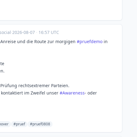
ocial
·
2026-08-07
·
16:57 UTC
r Anreise und die Route zur morgigen
#
pruefdemo
in
hte
en.
e Prüfung rechtsextremer Parteien.
kontaktiert im Zweifel unser
#
Awareness
- oder
nover
#pruef
#pruef0808