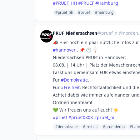
#
PRUEF_HH
#
PRUEF
#
Hamburg
#pruef_hh
#pruef
#hamburg
PRÜF Niedersachsen
@
pruef_ni@norden.s
📣 Hier noch ein paar nützliche Infos zu
#
hannover
. 📌 🕑 🪧
Niedersachsen PRÜFt in Hannover:
08.08. | 14 Uhr | Platz der Menschenrec
Lasst uns gemeinsam FÜR etwas einsteh
Für
#
Demokratie
.
Für
#
Freiheit
, Rechtsstaatlichkeit und di
Achtet dabei wie immer aufeinander und 
Ordnerinnenteam!
💚 Wir freuen uns auf euch! ☀️
#
pruef
#
pruef0808
#
pruef_ni
#demokratie
#freiheit
#pruefdemo
#han