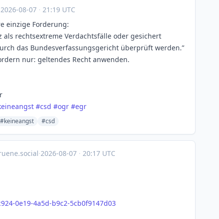
·
2026-08-07
·
21:19 UTC
re einzige Forderung:
z als rechtsextreme Verdachtsfälle oder gesichert
durch das Bundesverfassungsgericht überprüft werden.”
 fordern nur: geltendes Recht anwenden.
r
keineangst
#
csd
#
ogr
#
egr
#keineangst
#csd
uene.social
·
2026-08-07
·
20:17 UTC
c924-0e19-4a5d-b9c2-5cb0f9147d03