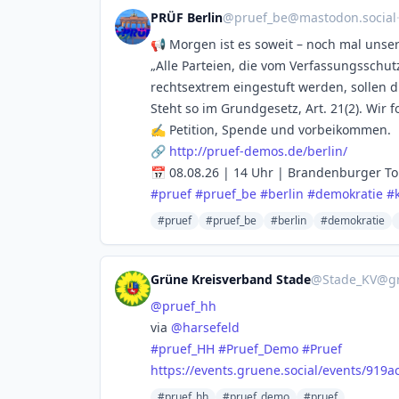
PRÜF Berlin
@
pruef_be@mastodon.social
📢 Morgen ist es soweit – noch mal unse
„Alle Parteien, die vom Verfassungsschut
rechtsextrem eingestuft werden, sollen 
Steht so im Grundgesetz, Art. 21(2). Wir
✍️ Petition, Spende und vorbeikommen.
🔗
http://
pruef-demos.de/berlin/
📅 08.08.26 | 14 Uhr | Brandenburger To
#
pruef
#
pruef_be
#
berlin
#
demokratie
#
#pruef
#pruef_be
#berlin
#demokratie
Grüne Kreisverband Stade
@
Stade_KV@gr
@
pruef_hh
via
@
harsefeld
#
pruef_HH
#
Pruef_Demo
#
Pruef
https://
events.gruene.social/events/91
9a
#pruef_hh
#pruef_demo
#pruef