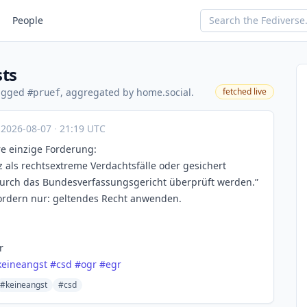
People
sts
tagged
, aggregated by home.social.
fetched live
#pruef
·
2026-08-07
·
21:19 UTC
re einzige Forderung:
z als rechtsextreme Verdachtsfälle oder gesichert
durch das Bundesverfassungsgericht überprüft werden.”
 fordern nur: geltendes Recht anwenden.
r
keineangst
#
csd
#
ogr
#
egr
#keineangst
#csd