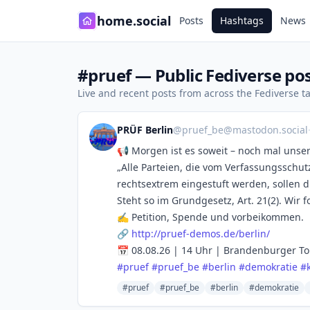
home.social
Posts
Hashtags
News
#pruef — Public Fediverse po
Live and recent posts from across the Fediverse 
PRÜF Berlin
@
pruef_be@mastodon.social
📢 Morgen ist es soweit – noch mal unse
„Alle Parteien, die vom Verfassungsschut
rechtsextrem eingestuft werden, sollen 
Steht so im Grundgesetz, Art. 21(2). Wir
✍️ Petition, Spende und vorbeikommen.
🔗
http://
pruef-demos.de/berlin/
📅 08.08.26 | 14 Uhr | Brandenburger To
#
pruef
#
pruef_be
#
berlin
#
demokratie
#
#pruef
#pruef_be
#berlin
#demokratie