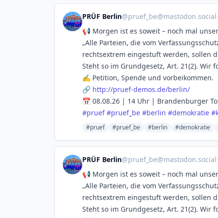
PRÜF Berlin
@
pruef_be@mastodon.social
📢 Morgen ist es soweit – noch mal unse
„Alle Parteien, die vom Verfassungsschut
rechtsextrem eingestuft werden, sollen 
Steht so im Grundgesetz, Art. 21(2). Wir
✍️ Petition, Spende und vorbeikommen.
🔗
http://
pruef-demos.de/berlin/
📅 08.08.26 | 14 Uhr | Brandenburger To
#
pruef
#
pruef_be
#
berlin
#
demokratie
#
#pruef
#pruef_be
#berlin
#demokratie
PRÜF Berlin
@
pruef_be@mastodon.social
📢 Morgen ist es soweit – noch mal unse
„Alle Parteien, die vom Verfassungsschut
rechtsextrem eingestuft werden, sollen 
Steht so im Grundgesetz, Art. 21(2). Wir