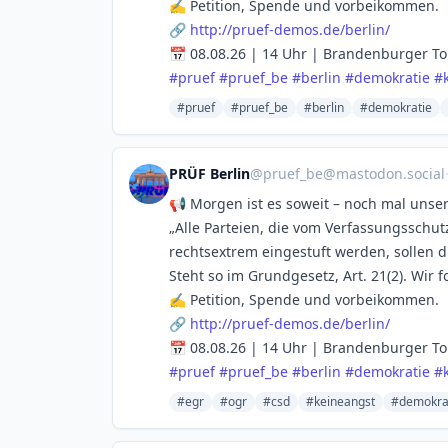
✍️ Petition, Spende und vorbeikommen.
🔗
http://
pruef-demos.de/berlin/
📅 08.08.26 | 14 Uhr | Brandenburger To
#
pruef
#
pruef_be
#
berlin
#
demokratie
#
#pruef
#pruef_be
#berlin
#demokratie
PRÜF Berlin
@
pruef_be@mastodon.social
📢 Morgen ist es soweit – noch mal unse
„Alle Parteien, die vom Verfassungsschut
rechtsextrem eingestuft werden, sollen 
Steht so im Grundgesetz, Art. 21(2). Wir
✍️ Petition, Spende und vorbeikommen.
🔗
http://
pruef-demos.de/berlin/
📅 08.08.26 | 14 Uhr | Brandenburger To
#
pruef
#
pruef_be
#
berlin
#
demokratie
#
#egr
#ogr
#csd
#keineangst
#demokra