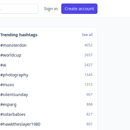
Sign in
Create account
Trending hashtags
See all
#monsterdon
4052
#worldcup
2657
#ai
2427
#photography
1545
#music
1315
#silentsunday
907
#esparg
868
#solarbabies
827
#hawktheslayer1980
807