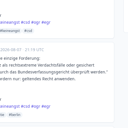
r
keineangst
#
csd
#
ogr
#
egr
#keineangst
#csd
·
2026-08-07
·
21:19 UTC
re einzige Forderung:
z als rechtsextreme Verdachtsfälle oder gesichert
durch das Bundesverfassungsgericht überprüft werden.”
 fordern nur: geltendes Recht anwenden.
r
keineangst
#
csd
#
ogr
#
egr
tie
#berlin