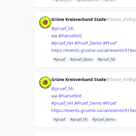
Grüne Kreisverband Stade
@
Stade_KV@gr
@
pruef_hh
via
@
harsefeld
#
pruef_HH
#
Pruef_Demo
#
Pruef
https://
events.gruene.social/events/91
9a
#pruef
#pruef_demo
#pruef_hh
Grüne Kreisverband Stade
@
Stade_KV@gr
@
pruef_hh
via
@
harsefeld
#
pruef_HH
#
Pruef_Demo
#
Pruef
https://
events.gruene.social/events/91
9a
#pruef
#pruef_hh
#pruef_demo