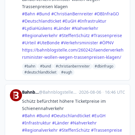
Trassenpreisen klagen
#
Bahn
#
Bund
#
ChristianBernreiter
#
DBInfraGO
#
Deutschlandticket
#
EuGH
#
Infrastruktur
#
LydiaHüskens
#
Länder
#
Nahverkehr
#
Regionalverkehr
#
SteffenSchütz
#
Trassenpreise
#
Urteil
#
UteBonde
#
Verkehrsminister
#
ÖPNV
https://
bahnblogstelle.com/260242/laen
derverkeh
rsminister-wollen-wegen-trassenpreisen-klagen/
#bahn
#bund
#christianbernreiter
#dbinfrago
#deutschlandticket
#eugh
Bahnblogstelle
@
Bahnblogstelle@mastodon.social
·
2026-08-06
·
16:46 UTC
Schütz befürchtet höhere Ticketpreise im
Schienennahverkehr
#
Bahn
#
Bund
#
Deutschlandticket
#
EuGH
#
Infrastruktur
#
Länder
#
Nahverkehr
#
Regionalverkehr
#
SteffenSchütz
#
Trassenpreise