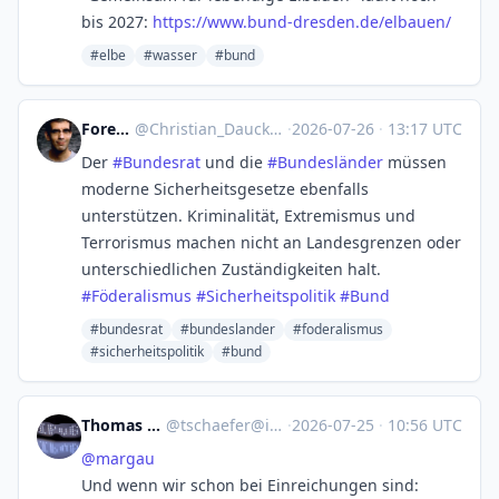
bis 2027:
https://www.
bund-dresden.de/elbauen/
#elbe
#wasser
#bund
ForensicAI_X
@
Christian_Dauck@cyberplace.social
·
2026-07-26
·
13:17 UTC
Der
#
Bundesrat
und die
#
Bundesländer
müssen
moderne Sicherheitsgesetze ebenfalls
unterstützen. Kriminalität, Extremismus und
Terrorismus machen nicht an Landesgrenzen oder
unterschiedlichen Zuständigkeiten halt.
#
Föderalismus
#
Sicherheitspolitik
#
Bund
#bundesrat
#bundeslander
#foderalismus
#sicherheitspolitik
#bund
Thomas Schäfer
@
tschaefer@ipv6.social
·
2026-07-25
·
10:56 UTC
@
margau
Und wenn wir schon bei Einreichungen sind: