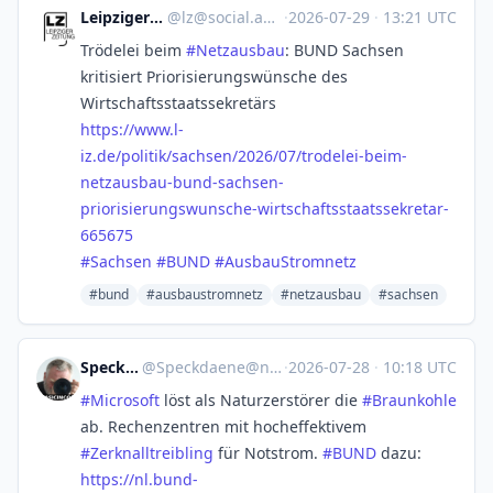
Leipziger Zeitung
@
lz@social.anoxinon.de
·
2026-07-29
·
13:21 UTC
Trödelei beim
#
Netzausbau
: BUND Sachsen
kritisiert Priorisierungswünsche des
Wirtschaftsstaatssekretärs
https://www.
l-
iz.de/politik/sachsen/2026/0
7/trodelei-beim-
netzausbau-bund-sachsen-
priorisierungswunsche-wirtschaftsstaatssekretar-
665675
#
Sachsen
#
BUND
#
AusbauStromnetz
#bund
#ausbaustromnetz
#netzausbau
#sachsen
Speckdäne
@
Speckdaene@nrw.social
·
2026-07-28
·
10:18 UTC
#
Microsoft
löst als Naturzerstörer die
#
Braunkohle
ab. Rechenzentren mit hocheffektivem
#
Zerknalltreibling
für Notstrom.
#
BUND
dazu:
https://
nl.bund-