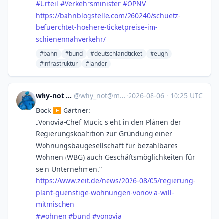
#
Urteil
#
Verkehrsminister
#
ÖPNV
https://
bahnblogstelle.com/260240/schu
etz-
befuerchtet-hoehere-ticketpreise-im-
schienennahverkehr/
#bahn
#bund
#deutschlandticket
#eugh
#infrastruktur
#lander
why-not @why-not?
@
why_not@mastodon.social
·
2026-08-06
·
10:25 UTC
Bock ▶️ Gärtner:
„Vonovia-Chef Mucic sieht in den Plänen der
Regierungskoaltition zur Gründung einer
Wohnungsbaugesellschaft für bezahlbares
Wohnen (WBG) auch Geschäftsmöglichkeiten für
sein Unternehmen.“
https://www.
zeit.de/news/2026-08/05/regier
ung-
plant-guenstige-wohnungen-vonovia-will-
mitmischen
#
wohnen
#
bund
#
vonovia