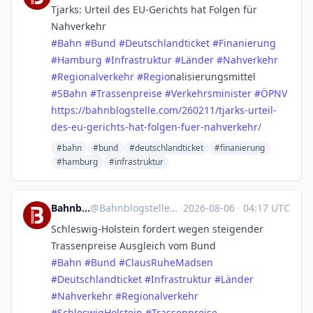
Tjarks: Urteil des EU-Gerichts hat Folgen für
Nahverkehr
#
Bahn
#
Bund
#
Deutschlandticket
#
Finanierung
#
Hamburg
#
Infrastruktur
#
Länder
#
Nahverkehr
#
Regionalverkehr
#
Regio
­nalisierungsmittel
#
SBahn
#
Trassenpreise
#
Verkehrsminister
#
ÖPNV
https://
bahnblogstelle.com/260211/tjar
ks-urteil-
des-eu-gerichts-hat-folgen-fuer-nahverkehr/
#bahn
#bund
#deutschlandticket
#finanierung
#hamburg
#infrastruktur
Bahnblogstelle
@
Bahnblogstelle@mastodon.social
·
2026-08-06
·
04:17 UTC
Schleswig-Holstein fordert wegen steigender
Trassenpreise Ausgleich vom Bund
#
Bahn
#
Bund
#
ClausRuheMadsen
#
Deutschlandticket
#
Infrastruktur
#
Länder
#
Nahverkehr
#
Regionalverkehr
#
SchleswigHolstein
#
Trassenpreise