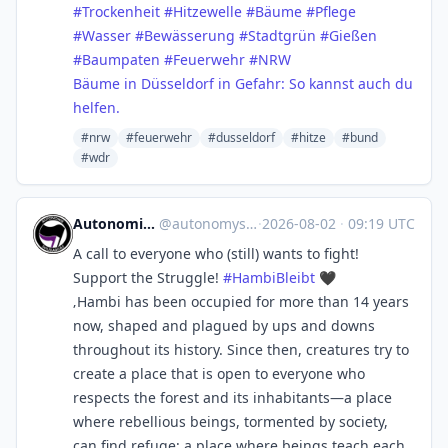
#
Trockenheit
#
Hitzewelle
#
Bäume
#
Pflege
#
Wasser
#
Bewässerung
#
Stadtgrün
#
Gießen
#
Baumpaten
#
Feuerwehr
#
NRW
Bäume in Düsseldorf in Gefahr: So kannst auch du
helfen.
#nrw
#feuerwehr
#dusseldorf
#hitze
#bund
#wdr
Autonomie und Solidarität
@
autonomysolidarity@todon.eu
·
2026-08-02
·
09:19 UTC
A call to everyone who (still) wants to fight!
Support the Struggle!
#
HambiBleibt
🖤
‚Hambi has been occupied for more than 14 years
now, shaped and plagued by ups and downs
throughout its history. Since then, creatures try to
create a place that is open to everyone who
respects the forest and its inhabitants—a place
where rebellious beings, tormented by society,
can find refuge; a place where beings teach each