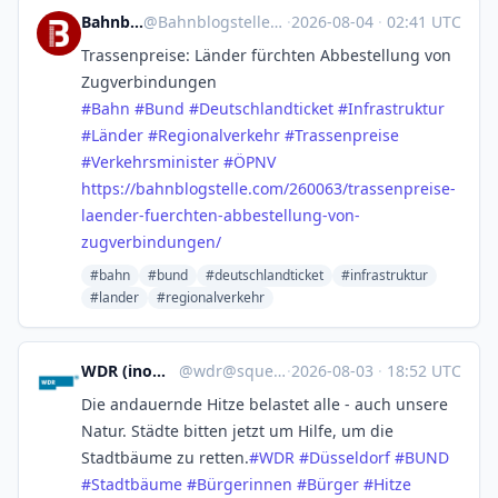
Bahnblogstelle
@
Bahnblogstelle@mastodon.social
·
2026-08-04
·
02:41 UTC
Trassenpreise: Länder fürchten Abbestellung von
Zugverbindungen
#
Bahn
#
Bund
#
Deutschlandticket
#
Infrastruktur
#
Länder
#
Regionalverkehr
#
Trassenpreise
#
Verkehrsminister
#
ÖPNV
https://
bahnblogstelle.com/260063/tras
senpreise-
laender-fuerchten-abbestellung-von-
zugverbindungen/
#bahn
#bund
#deutschlandticket
#infrastruktur
#lander
#regionalverkehr
WDR (inoffiziell)
@
wdr@squeet.me
·
2026-08-03
·
18:52 UTC
Die andauernde Hitze belastet alle - auch unsere
Natur. Städte bitten jetzt um Hilfe, um die
Stadtbäume zu retten.
#
WDR
#
Düsseldorf
#
BUND
#
Stadtbäume
#
Bürgerinnen
#
Bürger
#
Hitze