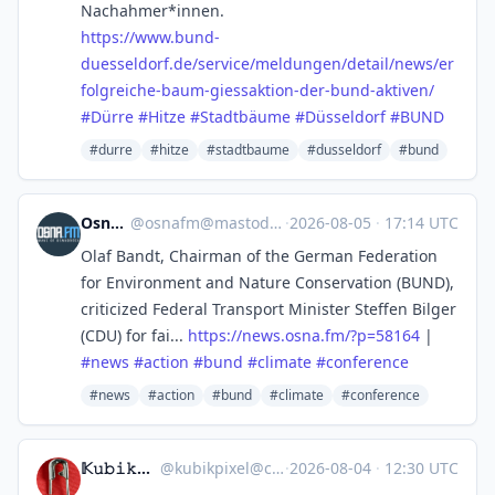
Nachahmer*innen.
https://www.
bund-
duesseldorf.de/service/me
ldungen/detail/news/er
folgreiche-baum-giessaktion-der-bund-aktiven/
#
Dürre
#
Hitze
#
Stadtbäume
#
Düsseldorf
#
BUND
#durre
#hitze
#stadtbaume
#dusseldorf
#bund
Osna.FM
@
osnafm@mastodon.social
·
2026-08-05
·
17:14 UTC
Olaf Bandt, Chairman of the German Federation
for Environment and Nature Conservation (BUND),
criticized Federal Transport Minister Steffen Bilger
(CDU) for fai...
https://
news.osna.fm/?p=58164
|
#
news
#
action
#
bund
#
climate
#
conference
#news
#action
#bund
#climate
#conference
𝕂𝚞𝚋𝚒𝚔ℙ𝚒𝚡𝚎𝚕™
@
kubikpixel@chaos.social
·
2026-08-04
·
12:30 UTC