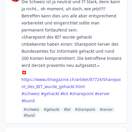
Die Schweiz ist ja neutral und IT-Stark, denn kann
ja nicht… oh moment, uh doch, wie jetzt?!?
Betreffen kann dies uns alle aber entsprechend
vorbereitet und eingerichtet sollte man
permanent fortlaufend sein.
«Sharepoint des BIT wurde gehackt
Unbekannte haben einen: Sharepoint-Server des
Bundesamtes für Informatik gehackt und rund
200 Konten kompromittiert. Die betroffene Instanz
wird derzeit präventiv neu aufgesetzt.»
🇨🇭
https://www.
itmagazine.ch/artikel/87724/Sh
arepoi
nt_des_BIT_wurde_gehackt.html
#
schweiz
#
gehackt
#
bit
#
sharepoint
#
server
#
bund
#schweiz
#gehackt
#bit
#sharepoint
#server
#bund