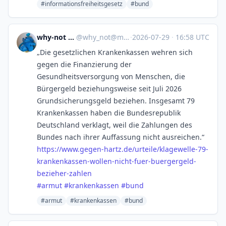
#informationsfreiheitsgesetz
#bund
why-not @why-not?
@
why_not@mastodon.social
·
2026-07-29
·
16:58 UTC
„Die gesetzlichen Krankenkassen wehren sich
gegen die Finanzierung der
Gesundheitsversorgung von Menschen, die
Bürgergeld beziehungsweise seit Juli 2026
Grundsicherungsgeld beziehen. Insgesamt 79
Krankenkassen haben die Bundesrepublik
Deutschland verklagt, weil die Zahlungen des
Bundes nach ihrer Auffassung nicht ausreichen.“
https://www.
gegen-hartz.de/urteile/klagewe
lle-79-
krankenkassen-wollen-nicht-fuer-buergergeld-
bezieher-zahlen
#
armut
#
krankenkassen
#
bund
#armut
#krankenkassen
#bund