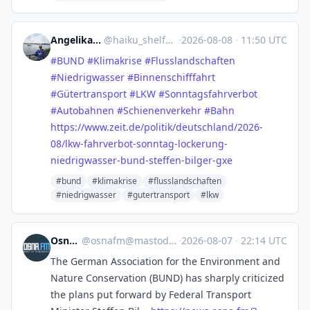
Angelika Wienert
@
haiku_shelf@nrw.social
·
2026-08-08
·
11:50 UTC
#
BUND
#
Klimakrise
#
Flusslandschaften
#
Niedrigwasser
#
Binnenschifffahrt
#
Gütertransport
#
LKW
#
Sonntagsfahrverbot
#
Autobahnen
#
Schienenverkehr
#
Bahn
https://www.
zeit.de/politik/deutschland/20
26-
08/lkw-fahrverbot-sonntag-lockerung-
niedrigwasser-bund-steffen-bilger-gxe
#bund
#klimakrise
#flusslandschaften
#niedrigwasser
#gutertransport
#lkw
Osna.FM
@
osnafm@mastodon.social
·
2026-08-07
·
22:14 UTC
The German Association for the Environment and
Nature Conservation (BUND) has sharply criticized
the plans put forward by Federal Transport