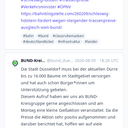
#
Verkehrsminister
#
ÖPNV
https://
bahnblogstelle.com/260209/schl
eswig-
holstein-fordert-wegen-steigender-trassenpreise-
ausgleich-vom-bund/
#bahn
#bund
#clausruhemadsen
#deutschlandticket
#infrastruktur
#lander
BUND-Kreisgruppe Düsseldorf
@
bund_duesseldorf@nrw.social
·
2026-08-05
·
18:26 UTC
Die Stadt Düsseldorf muss bei der aktuellen Dürre
bis zu 16.000 Bäume im Stadtgebiet versorgen
und hat auch schon Bürger*innen um
Unterstützung gebeten.
Diesem Aufruf haben wir uns als BUND-
Kreisgruppe gerne angeschlossen und am
Montag eine kleine Gießaktion veranstaltet. Da die
Presse die Aktion sehr positiv aufgenommen und
darüber berichtet hat, hoffen wir auf viele