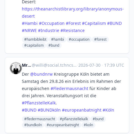
Desert:
https://
theanarchistlibrary.org/librar
y/anonymous-
desert
#
Hambi
#
Occupation
#
Forest
#
Capitalism
#
BUND
#
NRWE
#
Industrie
#
Resistance
#hambibleibt
#hambi
#occupation
#forest
#capitalism
#bund
Mrco
@
willi@social.tchncs.de
·
2026-07-30
·
17:39 UTC
Der
@
bundnrw
Kreisgruppe Köln bietet am
Samstag den 29.8.26 ein Erlebnis im Rahmen der
europäischen
#
Fledermausnacht
für Kinder ab
drei Jahren. Veranstaltungsort ist die
#
PflanzstelleKalk
.
#
BUND
#
BUNDköln
#
europeanbatnight
#
Köln
#fledermausnacht
#pflanzstellekalk
#bund
#bundkoln
#europeanbatnight
#koln