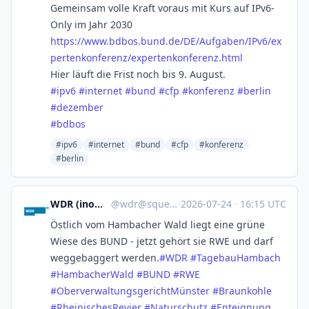
Gemeinsam volle Kraft voraus mit Kurs auf IPv6-
Only im Jahr 2030
https://www.
bdbos.bund.de/DE/Aufgaben/IPv6
/ex
pertenkonferenz/expertenkonferenz.html
Hier läuft die Frist noch bis 9. August.
#
ipv6
#
internet
#
bund
#
cfp
#
konferenz
#
berlin
#
dezember
#
bdbos
#ipv6
#internet
#bund
#cfp
#konferenz
#berlin
WDR (inoffiziell)
@
wdr@squeet.me
·
2026-07-24
·
16:15 UTC
Östlich vom Hambacher Wald liegt eine grüne
Wiese des BUND - jetzt gehört sie RWE und darf
weggebaggert werden.
#
WDR
#
TagebauHambach
#
HambacherWald
#
BUND
#
RWE
#
OberverwaltungsgerichtMünster
#
Braunkohle
#
RheinischesRevier
#
Naturschutz
#
Enteignung