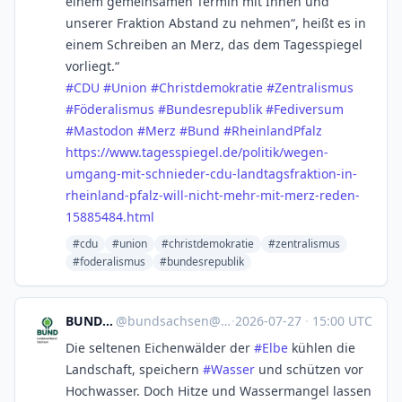
einem gemeinsamen Termin mit Ihnen und
unserer Fraktion Abstand zu nehmen“, heißt es in
einem Schreiben an Merz, das dem Tagesspiegel
vorliegt.“
#
CDU
#
Union
#
Christdemokratie
#
Zentralismus
#
Föderalismus
#
Bundesrepublik
#
Fediversum
#
Mastodon
#
Merz
#
Bund
#
RheinlandPfalz
https://www.
tagesspiegel.de/politik/wegen-
umgang-mit-schnieder-cdu-landtagsfraktion-in-
rheinland-pfalz-will-nicht-mehr-mit-merz-reden-
15885484.html
#cdu
#union
#christdemokratie
#zentralismus
#foderalismus
#bundesrepublik
BUND Sachsen
@
bundsachsen@dresden.network
·
2026-07-27
·
15:00 UTC
Die seltenen Eichenwälder der
#
Elbe
kühlen die
Landschaft, speichern
#
Wasser
und schützen vor
Hochwasser. Doch Hitze und Wassermangel lassen