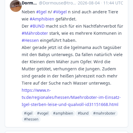
Dormouse
@
Dormouse@troet.cafe
·
2026-08-04
·
11:44 UTC
Neben
#
Igel
n/
#
Vögel
n sind auch andere Tiere
wie
#
Amphibien
gefährdet.
Der
#
BUND
macht sich für ein Nachtfahrverbot für
#
Mähroboter
stark, wie es mehrere Kommunen in
#
Hessen
eingeführt haben.
Aber gerade jetzt ist die Igelmama auch tagsüber
mit den Babys unterwegs. Da fallen natürlich viele
der Kleinen dem Mäher zum Opfer. Wird die
Mutter getötet, verhungern die Jungen. Zudem
sind gerade in der heißen Jahreszeit noch mehr
Tiere auf der Suche nach Wasser unterwegs.
https://www.
n-
tv.de/regionales/hessen/Maeh
roboter-im-Einsatz-
Igel-sterben-leise-und-qualvoll-id31151668.html
#igel
#vogel
#amphibien
#bund
#mahroboter
#hessen