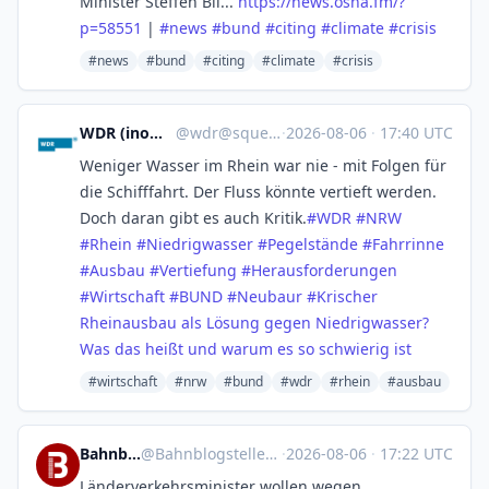
Minister Steffen Bil...
https://
news.osna.fm/?
p=58551
|
#
news
#
bund
#
citing
#
climate
#
crisis
#news
#bund
#citing
#climate
#crisis
WDR (inoffiziell)
@
wdr@squeet.me
·
2026-08-06
·
17:40 UTC
Weniger Wasser im Rhein war nie - mit Folgen für
die Schifffahrt. Der Fluss könnte vertieft werden.
Doch daran gibt es auch Kritik.
#
WDR
#
NRW
#
Rhein
#
Niedrigwasser
#
Pegelstände
#
Fahrrinne
#
Ausbau
#
Vertiefung
#
Herausforderungen
#
Wirtschaft
#
BUND
#
Neubaur
#
Krischer
Rheinausbau als Lösung gegen Niedrigwasser?
Was das heißt und warum es so schwierig ist
#wirtschaft
#nrw
#bund
#wdr
#rhein
#ausbau
Bahnblogstelle
@
Bahnblogstelle@mastodon.social
·
2026-08-06
·
17:22 UTC
Länderverkehrsminister wollen wegen