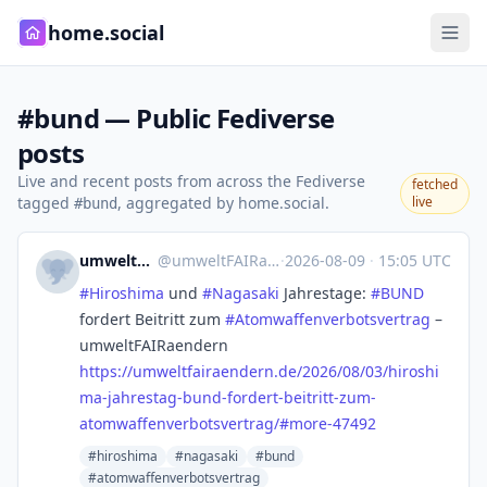
home.social
#bund — Public Fediverse
posts
Live and recent posts from across the Fediverse
fetched
tagged
, aggregated by home.social.
live
#bund
umweltFAIRaendern.de
@
umweltFAIRaendern@norden.social
·
2026-08-09
·
15:05 UTC
#
Hiroshima
und
#
Nagasaki
Jahrestage:
#
BUND
fordert Beitritt zum
#
Atomwaffenverbotsvertrag
–
umweltFAIRaendern
https://
umweltfairaendern.de/2026/08/0
3/hiroshi
ma-jahrestag-bund-fordert-beitritt-zum-
atomwaffenverbotsvertrag/#more-47492
#hiroshima
#nagasaki
#bund
#atomwaffenverbotsvertrag