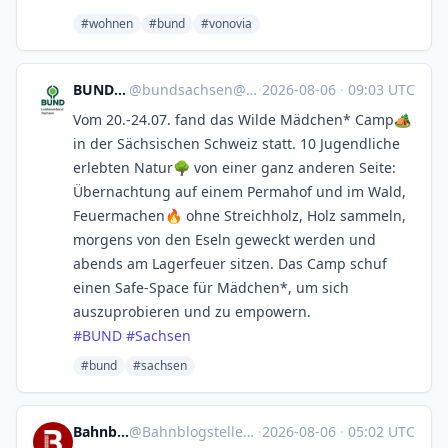
#wohnen
#bund
#vonovia
BUND Sachsen
@
bundsachsen@dresden.network
·
2026-08-06
·
09:03 UTC
Vom 20.-24.07. fand das Wilde Mädchen* Camp🏕️
in der Sächsischen Schweiz statt. 10 Jugendliche
erlebten Natur🌳 von einer ganz anderen Seite:
Übernachtung auf einem Permahof und im Wald,
Feuermachen🔥 ohne Streichholz, Holz sammeln,
morgens von den Eseln geweckt werden und
abends am Lagerfeuer sitzen. Das Camp schuf
einen Safe-Space für Mädchen*, um sich
auszuprobieren und zu empowern.
#
BUND
#
Sachsen
#bund
#sachsen
Bahnblogstelle
@
Bahnblogstelle@mastodon.social
·
2026-08-06
·
05:02 UTC