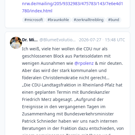
nrw.de/mailing/205/933
2983/475783/143/7e6e4d1
780/index.html
#microsoft
#braunkohle
#zerknalltreibling
#bund
Dr. Michael Blume
@
BlumeEvolution@digitalcourage.social
·
2026-07-27
·
15:48 UTC
Ich weiß, viele hier wollen die CDU nur als
geschlossenen Block aus Parteisoldaten mit
wenigen Ausnahmen wie
@
rpolenz
& mir deuten.
Aber das wird der stark kommunalen und
föderalen Christdemokratie nicht gerecht…
„Die CDU-Landtagsfraktion in Rheinland-Pfalz hat
einen geplanten Termin mit Bundeskanzler
Friedrich Merz abgesagt. „Aufgrund der
Ereignisse in den vergangenen Tagen im
Zusammenhang mit Bundesverkehrsminister
Patrick Schnieder haben wir uns nach internen
Beratungen in der Fraktion dazu entschieden, von