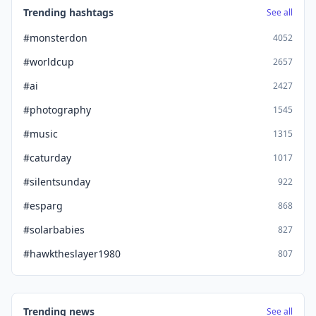
Trending hashtags
See all
#monsterdon
4052
#worldcup
2657
#ai
2427
#photography
1545
#music
1315
#caturday
1017
#silentsunday
922
#esparg
868
#solarbabies
827
#hawktheslayer1980
807
Trending news
See all