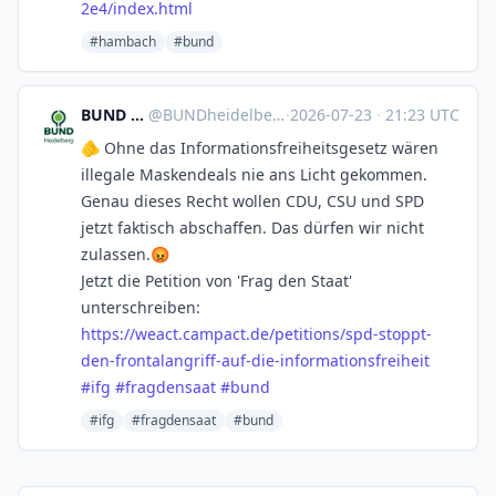
2e4/index.html
#hambach
#bund
BUND Heidelberg
@
BUNDheidelberg@mastodon.social
·
2026-07-23
·
21:23 UTC
🫵 Ohne das Informationsfreiheitsgesetz wären
illegale Maskendeals nie ans Licht gekommen.
Genau dieses Recht wollen CDU, CSU und SPD
jetzt faktisch abschaffen. Das dürfen wir nicht
zulassen.😡
Jetzt die Petition von 'Frag den Staat'
unterschreiben:
https://
weact.campact.de/petitions/spd
-stoppt-
den-frontalangriff-auf-die-informationsfreiheit
#
ifg
#
fragdensaat
#
bund
#ifg
#fragdensaat
#bund