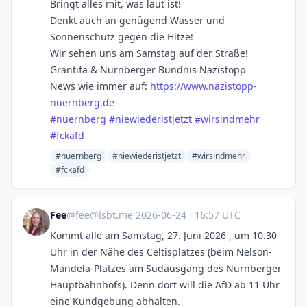
Bringt alles mit, was laut ist!
Denkt auch an genügend Wasser und
Sonnenschutz gegen die Hitze!
Wir sehen uns am Samstag auf der Straße!
Grantifa & Nürnberger Bündnis Nazistopp
News wie immer auf:
https://www.
nazistopp-
nuernberg.de
#
nuernberg
#
niewiederistjetzt
#
wirsindmehr
#
fckafd
#nuernberg
#niewiederistjetzt
#wirsindmehr
#fckafd
Fee
@
fee@lsbt.me
·
2026-06-24
·
16:57 UTC
Kommt alle am Samstag, 27. Juni 2026 , um 10.30
Uhr in der Nähe des Celtisplatzes (beim Nelson-
Mandela-Platzes am Südausgang des Nürnberger
Hauptbahnhofs). Denn dort will die AfD ab 11 Uhr
eine Kundgebung abhalten.