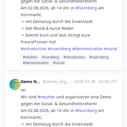
gegen die Sozial- & Gesundheitsreform!
Am 02.08.2026, ab 14 Uhr in
#
Nürnberg
am
Kornmarkt,
-> mit Demozug durch die Innenstadt
-> Viel Musik & kurze Reden
-> kommt bunt und laut, bringt eure
Freund*innen mit!
#
introduction
#
nuernberg
#
demonstration
#
sozial
#neuhier
#nurnberg
#introduction
#nuernberg
#demonstration
#sozial
Demo Nbg gegen die Sozialreform
@
demo_nbg_gegen_sozialreform@kolektiva.social
·
2026-07-28
·
20:58 UTC
Hi!
Wir sind
#
neuhier
und organisieren eine Demo
gegen die Sozial- & Gesundheitsreform!
Am 02.08.2026, ab 14 Uhr in
#
Nürnberg
am
Kornmarkt,
-> mit Demozug durch die Innenstadt