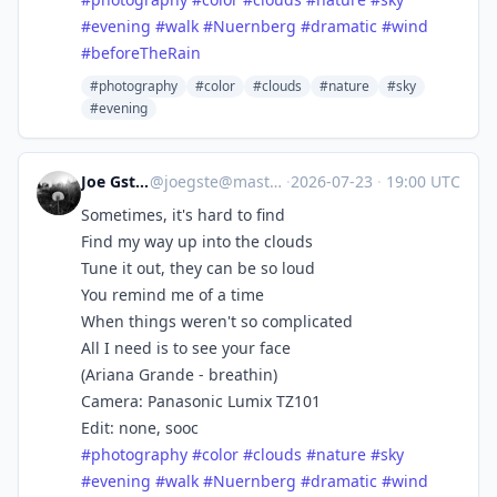
#
evening
#
walk
#
Nuernberg
#
dramatic
#
wind
#
beforeTheRain
#photography
#color
#clouds
#nature
#sky
#evening
Joe Gstettner
@
joegste@mastodon.social
·
2026-07-23
·
19:00 UTC
Sometimes, it's hard to find
Find my way up into the clouds
Tune it out, they can be so loud
You remind me of a time
When things weren't so complicated
All I need is to see your face
(Ariana Grande - breathin)
Camera: Panasonic Lumix TZ101
Edit: none, sooc
#
photography
#
color
#
clouds
#
nature
#
sky
#
evening
#
walk
#
Nuernberg
#
dramatic
#
wind