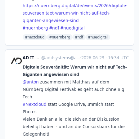
https://nuernberg.digital/de/events/2026/digitale-
souveraenitaet-warum-wir-nicht-auf-tech-
giganten-angewiesen-sind
#
nuernberg
#
ndf
#
nuedigital
#nextcloud
#nuernberg
#ndf
#nuedigital
AD IT Systems
@
aditsystems@aditsystems.de
·
2026-06-23
·
16:34 UTC
Digitale Souveränität: Warum wir nicht auf Tech-
Giganten angewiesen sind
@
anton
zusammen mit Matthias auf dem
Nürnberg Digital Festival: es geht auch ohne Big
Tech.
#
Nextcloud
statt Google Drive, Immich statt
Photos
Vielen Dank an alle, die sich an der Diskussion
beteiligt haben - und an die Consorsbank für die
Gelegenheit!