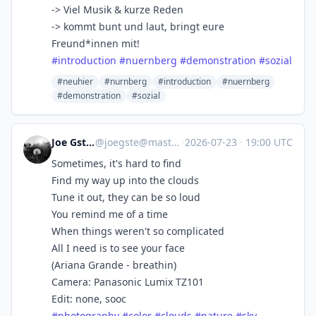
-> Viel Musik & kurze Reden
-> kommt bunt und laut, bringt eure
Freund*innen mit!
#
introduction
#
nuernberg
#
demonstration
#
sozial
#neuhier
#nurnberg
#introduction
#nuernberg
#demonstration
#sozial
Joe Gstettner
@
joegste@mastodon.social
·
2026-07-23
·
19:00 UTC
Sometimes, it's hard to find
Find my way up into the clouds
Tune it out, they can be so loud
You remind me of a time
When things weren't so complicated
All I need is to see your face
(Ariana Grande - breathin)
Camera: Panasonic Lumix TZ101
Edit: none, sooc
#
photography
#
color
#
clouds
#
nature
#
sky