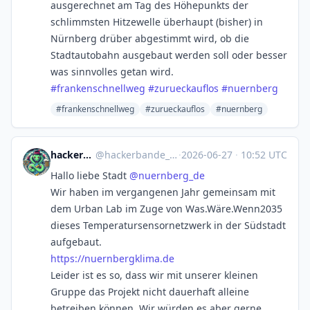
ausgerechnet am Tag des Höhepunkts der
schlimmsten Hitzewelle überhaupt (bisher) in
Nürnberg drüber abgestimmt wird, ob die
Stadtautobahn ausgebaut werden soll oder besser
was sinnvolles getan wird.
#
frankenschnellweg
#
zurueckauflos
#
nuernberg
#frankenschnellweg
#zurueckauflos
#nuernberg
hackerbande_nbg
@
hackerbande_nbg@chaos.social
·
2026-06-27
·
10:52 UTC
Hallo liebe Stadt
@
nuernberg_de
Wir haben im vergangenen Jahr gemeinsam mit
dem Urban Lab im Zuge von Was.Wäre.Wenn2035
dieses Temperatursensornetzwerk in der Südstadt
aufgebaut.
https://
nuernbergklima.de
Leider ist es so, dass wir mit unserer kleinen
Gruppe das Projekt nicht dauerhaft alleine
betreiben können. Wir würden es aber gerne