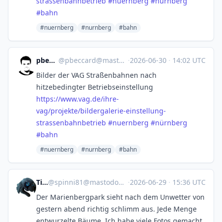
strassenbahnbetrieb
#
nuernberg
#
nürnberg
#
bahn
#nuernberg
#nurnberg
#bahn
pbeccard
@
pbeccard@mastodon.social
·
2026-06-30
·
14:02 UTC
Bilder der VAG Straßenbahnen nach
hitzebedingter Betriebseinstellung
https://www.
vag.de/ihre-
vag/projekte/bilde
rgalerie-einstellung-
strassenbahnbetrieb
#
nuernberg
#
nürnberg
#
bahn
#nuernberg
#nurnberg
#bahn
Tina
@
spinni81@mastodon.social
·
2026-06-29
·
15:36 UTC
Der Marienbergpark sieht nach dem Unwetter von
gestern abend richtig schlimm aus. Jede Menge
entwurzelte Bäume. Ich habe viele Fotos gemacht,