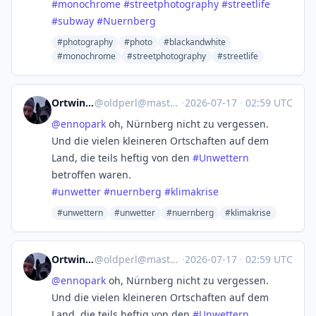
#
monochrome
#
streetphotography
#
streetlife
#
subway
#
Nuernberg
#photography
#photo
#blackandwhite
#monochrome
#streetphotography
#streetlife
Ortwin Pinke
@
oldperl@mastodon.online
·
2026-07-17
·
02:59 UTC
@
ennopark
oh, Nürnberg nicht zu vergessen.
Und die vielen kleineren Ortschaften auf dem
Land, die teils heftig von den
#
Unwettern
betroffen waren.
#
unwetter
#
nuernberg
#
klimakrise
#unwettern
#unwetter
#nuernberg
#klimakrise
Ortwin Pinke
@
oldperl@mastodon.online
·
2026-07-17
·
02:59 UTC
@
ennopark
oh, Nürnberg nicht zu vergessen.
Und die vielen kleineren Ortschaften auf dem
Land, die teils heftig von den
#
Unwettern