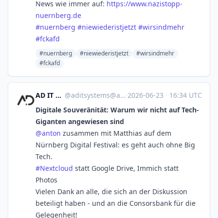
News wie immer auf:
https://www.
nazistopp-
nuernberg.de
#
nuernberg
#
niewiederistjetzt
#
wirsindmehr
#
fckafd
#nuernberg
#niewiederistjetzt
#wirsindmehr
#fckafd
AD IT Systems
@
aditsystems@aditsystems.de
·
2026-06-23
·
16:34 UTC
Digitale Souveränität: Warum wir nicht auf Tech-
Giganten angewiesen sind
@
anton
zusammen mit Matthias auf dem
Nürnberg Digital Festival: es geht auch ohne Big
Tech.
#
Nextcloud
statt Google Drive, Immich statt
Photos
Vielen Dank an alle, die sich an der Diskussion
beteiligt haben - und an die Consorsbank für die
Gelegenheit!