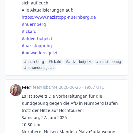
sich auf euch!
Alle Aktualisierungen auf:
https://www.
nazistopp-nuernberg.de
#
nuernberg
#
fckafd
#
afdverbotjetzt
#
nazistoppnbg
#
niewiederistjetzt
#nuernberg
#fckafd
#afdverbotjetzt
#nazistoppnbg
#niewiederistjetzt
Fee
@
fee@lsbt.me
·
2026-06-26
·
19:07 UTC
Es ist soweit! Die Vorbereitungen für die
Kundgebung gegen die AfD in Nürnberg laufen
trotz der Hitze auf Hochtouren!
Samstag, 27. Juni 2026
10.30 Uhr
Nürnberg, Nelson-Mandela-Platz (Südausgang