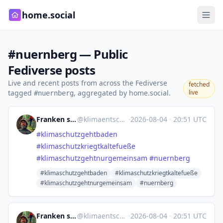
home.social
#nuernberg — Public
Fediverse posts
Live and recent posts from across the Fediverse
fetched
tagged
, aggregated by home.social.
live
#nuernberg
Franken schnell Tunnel weg
@
klimaentscheidN@kolektiva.social
·
2026-08-04
·
20:51 UTC
#
klimaschutzgehtbaden
#
klimaschutzkriegtkaltefueße
#
klimaschutzgehtnurgemeinsam
#
nuernberg
#klimaschutzgehtbaden
#klimaschutzkriegtkaltefueße
#klimaschutzgehtnurgemeinsam
#nuernberg
Franken schnell Tunnel weg
@
klimaentscheidN@kolektiva.social
·
2026-08-04
·
20:51 UTC