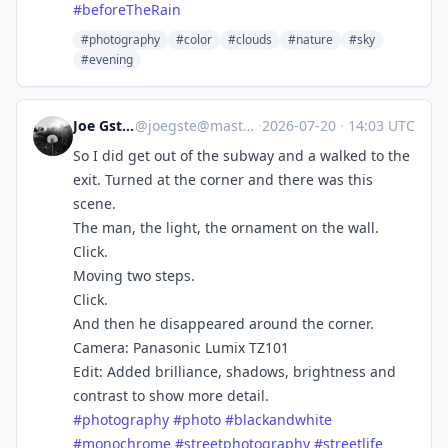
#
beforeTheRain
#photography
#color
#clouds
#nature
#sky
#evening
Joe Gstettner
@
joegste@mastodon.social
·
2026-07-20
·
14:03 UTC
So I did get out of the subway and a walked to the
exit. Turned at the corner and there was this
scene.
The man, the light, the ornament on the wall.
Click.
Moving two steps.
Click.
And then he disappeared around the corner.
Camera: Panasonic Lumix TZ101
Edit: Added brilliance, shadows, brightness and
contrast to show more detail.
#
photography
#
photo
#
blackandwhite
#
monochrome
#
streetphotography
#
streetlife