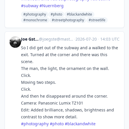
#
subway
#
Nuernberg
#photography
#photo
#blackandwhite
#monochrome
#streetphotography
#streetlife
Joe Gstettner
@
joegste@mastodon.social
·
2026-07-20
·
14:03 UTC
So I did get out of the subway and a walked to the
exit. Turned at the corner and there was this
scene.
The man, the light, the ornament on the wall.
Click.
Moving two steps.
Click.
And then he disappeared around the corner.
Camera: Panasonic Lumix TZ101
Edit: Added brilliance, shadows, brightness and
contrast to show more detail.
#
photography
#
photo
#
blackandwhite