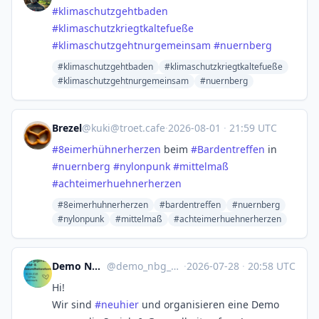
#
klimaschutzgehtbaden
#
klimaschutzkriegtkaltefueße
#
klimaschutzgehtnurgemeinsam
#
nuernberg
#klimaschutzgehtbaden
#klimaschutzkriegtkaltefueße
#klimaschutzgehtnurgemeinsam
#nuernberg
Brezel
@
kuki@troet.cafe
·
2026-08-01
·
21:59 UTC
#
8eimerhühnerherzen
beim
#
Bardentreffen
in
#
nuernberg
#
nylonpunk
#
mittelmaß
#
achteimerhuehnerherzen
#8eimerhuhnerherzen
#bardentreffen
#nuernberg
#nylonpunk
#mittelmaß
#achteimerhuehnerherzen
Demo Nbg gegen die Sozialreform
@
demo_nbg_gegen_sozialreform@kolektiva.social
·
2026-07-28
·
20:58 UTC
Hi!
Wir sind
#
neuhier
und organisieren eine Demo