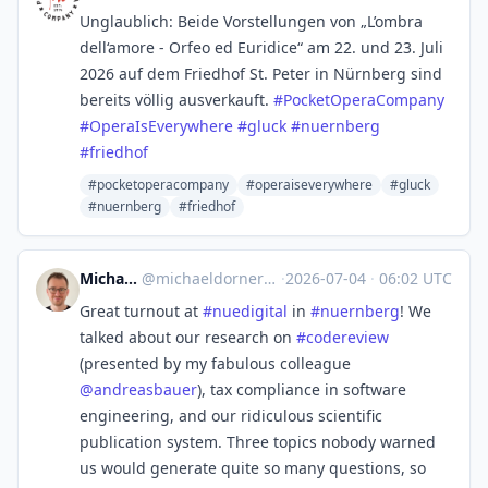
Unglaublich: Beide Vorstellungen von „L’ombra
dell‘amore - Orfeo ed Euridice“ am 22. und 23. Juli
2026 auf dem Friedhof St. Peter in Nürnberg sind
bereits völlig ausverkauft.
#
PocketOperaCompany
#
OperaIsEverywhere
#
gluck
#
nuernberg
#
friedhof
#pocketoperacompany
#operaiseverywhere
#gluck
#nuernberg
#friedhof
Michael Dorner
@
michaeldorner@mastodon.social
·
2026-07-04
·
06:02 UTC
Great turnout at
#
nuedigital
in
#
nuernberg
! We
talked about our research on
#
codereview
(presented by my fabulous colleague
@
andreasbauer
), tax compliance in software
engineering, and our ridiculous scientific
publication system. Three topics nobody warned
us would generate quite so many questions, so