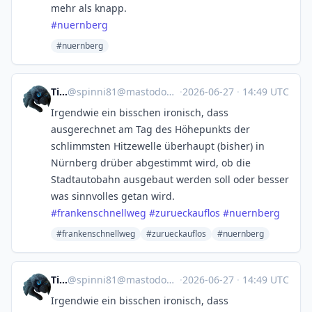
mehr als knapp.
#
nuernberg
#nuernberg
Tina
@
spinni81@mastodon.social
·
2026-06-27
·
14:49 UTC
Irgendwie ein bisschen ironisch, dass
ausgerechnet am Tag des Höhepunkts der
schlimmsten Hitzewelle überhaupt (bisher) in
Nürnberg drüber abgestimmt wird, ob die
Stadtautobahn ausgebaut werden soll oder besser
was sinnvolles getan wird.
#
frankenschnellweg
#
zurueckauflos
#
nuernberg
#frankenschnellweg
#zurueckauflos
#nuernberg
Tina
@
spinni81@mastodon.social
·
2026-06-27
·
14:49 UTC
Irgendwie ein bisschen ironisch, dass