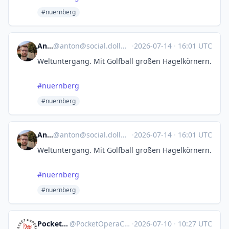
#nuernberg
Anton
@
anton@social.dollmaier.name
·
2026-07-14
·
16:01 UTC
Weltuntergang. Mit Golfball großen Hagelkörnern.
#
nuernberg
#nuernberg
Anton
@
anton@social.dollmaier.name
·
2026-07-14
·
16:01 UTC
Weltuntergang. Mit Golfball großen Hagelkörnern.
#
nuernberg
#nuernberg
Pocket Opera Company
@
PocketOperaCompany@artsandculture.social
·
2026-07-10
·
10:27 UTC