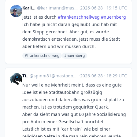
Karlimann
@
karlimann@mastodon.social
·
2026-06-28
·
19:15 UTC
Jetzt ist es durch
#
frankenschnellweg
#
nuernberg
Ich habe ja nicht daran geglaubt und hab mit
dem Stopp gerechnet. Aber gut, es wurde
demokratisch entschieden. Jetzt muss die Stadt
aber liefern und wir müssen durch.
#frankenschnellweg
#nuernberg
Tina
@
spinni81@mastodon.social
·
2026-06-28
·
18:29 UTC
Nur weil eine Mehrheit meint, dass es eine gute
Idee ist eine Stadtautobahn großzügig
auszubauen und dabei alles was grün ist platt zu
machen, ist es trotzdem gequirlter Quark.
Aber da sieht man was gut 60 Jahre Sozialisierung
pro Auto in einer Gesellschaft anrichtet.
Letztlich ist es mit "car brain" wie bei einer
religiösen Sekte in die man rein geboren wurde.