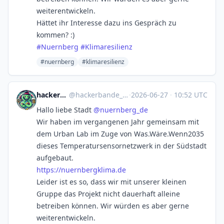
weiterentwickeln.
Hättet ihr Interesse dazu ins Gespräch zu
kommen? :)
#
Nuernberg
#
Klimaresilienz
#nuernberg
#klimaresilienz
hackerbande_nbg
@
hackerbande_nbg@chaos.social
·
2026-06-27
·
10:52 UTC
Hallo liebe Stadt
@
nuernberg_de
Wir haben im vergangenen Jahr gemeinsam mit
dem Urban Lab im Zuge von Was.Wäre.Wenn2035
dieses Temperatursensornetzwerk in der Südstadt
aufgebaut.
https://
nuernbergklima.de
Leider ist es so, dass wir mit unserer kleinen
Gruppe das Projekt nicht dauerhaft alleine
betreiben können. Wir würden es aber gerne
weiterentwickeln.