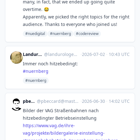
many, in fact, that we ended up going quite
overtime. 😂
Apparently, we picked the right topics for the right
audience. Thanks to everyone who joined us!
#nuedigital
#nuernberg
#codereview
Landurologe 🔬🚲
@
landurologe@mastodon.social
·
2026-07-02
·
10:43 UTC
Immer noch hitzebedingt:
#
nuernberg
#nuernberg
pbeccard
@
pbeccard@mastodon.social
·
2026-06-30
·
14:02 UTC
Bilder der VAG Straßenbahnen nach
hitzebedingter Betriebseinstellung
https://www.
vag.de/ihre-
vag/projekte/bilde
rgalerie-einstellung-