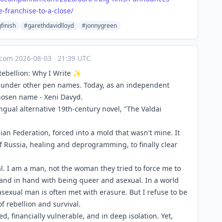
-franchise-to-a-close/
finish
#garethdavidlloyd
#jonnygreen
.com
·
2026-08-03
·
21:39 UTC
 Rebellion: Why I Write ✨
ed under other pen names. Today, as an independent
chosen name - Xeni Davyd.
ingual alternative 19th-century novel, "The Valdai
ian Federation, forced into a mold that wasn't mine. It
of Russia, healing and deprogramming, to finally clear
l. I am a man, not the woman they tried to force me to
hand in hand with being queer and asexual. In a world
sexual man is often met with erasure. But I refuse to be
of rebellion and survival.
ced, financially vulnerable, and in deep isolation. Yet,