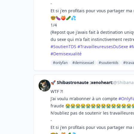
-
Et si j'en profitais pour vous partager ma
🤓🍆🍑🥒💦
1/4
(Repost que j'avais fait à destination un
du sexe qui m'a fait instinctivement restr
#
SoutienTDS
#
TravailleureusesDuSexe
#
#
Demisexualité
#onlyfan
#demisexuel
#soutientds
#trava
🚀 Shibastronaute :xenoheart:
@
Shibanar
WTF ?!
J'ai voulu m'abonner à un compte
#
OnlyF
fraude 😭😭😭😭😭😭😭😭😭😭😭😭😭
N'oubliez pas de soutenir les travailleur
-
Et si j'en profitais pour vous partager ma