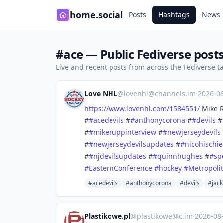
home.social
Posts
Hashtags
News
#ace — Public Fediverse post
Live and recent posts from across the Fediverse 
Love NHL
@
lovenhl@channels.im
·
2026-0
https://www.
lovenhl.com/1584551/
Mike R
#
#
acedevils
#
#
anthonycorona
#
#
devils
#
#
#
mikeruppinterview
#
#
newjerseydevils
#
#
newjerseydevilsupdates
#
#
nicohischie
#
#
njdevilsupdates
#
#
quinnhughes
#
#
sp
#
EasternConference
#
hockey
#
Metropolit
#acedevils
#anthonycorona
#devils
#jac
Plastikowe.pl
@
plastikowe@c.im
·
2026-08