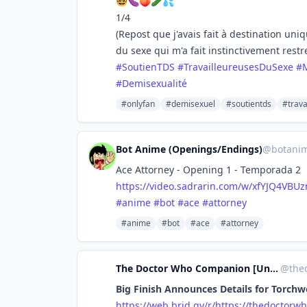
🤓🍆🍑🥒💦
1/4
(Repost que j'avais fait à destination un
du sexe qui m'a fait instinctivement restr
#
SoutienTDS
#
TravailleureusesDuSexe
#
#
Demisexualité
#onlyfan
#demisexuel
#soutientds
#trava
Bot Anime (Openings/Endings)
@
botani
Ace Attorney - Opening 1 - Temporada 2
https://
video.sadrarin.com/w/xfYJQ4VBU
z
#
anime
#
bot
#
ace
#
attorney
#anime
#bot
#ace
#attorney
The Doctor Who Companion [Unofficial]
@
thed
Big Finish Announces Details for Torchw
https://
web.brid.gy/r/https://thedocto
rwh