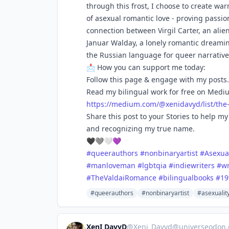
through this frost, I choose to create wa
of asexual romantic love - proving passio
connection between Virgil Carter, an alie
Januar Walday, a lonely romantic dreamin
the Russian language for queer narrative
📩 How you can support me today:
Follow this page & engage with my posts.
Read my bilingual work for free on Medi
https://
medium.com/@xenidavyd/list/the
Share this post to your Stories to help 
and recognizing my true name.
🖤🩶🤍💜
#
queerauthors
#
nonbinaryartist
#
Asexual
#
manloveman
#
lgbtqia
#
indiewriters
#
w
#
TheValdaiRomance
#
bilingualbooks
#
19
#queerauthors
#nonbinaryartist
#asexualit
XenI DavyD
@
Xeni_Davyd@universeodon