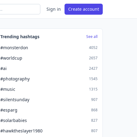
Sign in
Create account
Trending hashtags
See all
#monsterdon
4052
#worldcup
2657
#ai
2427
#photography
1545
#music
1315
#silentsunday
907
#esparg
868
#solarbabies
827
#hawktheslayer1980
807