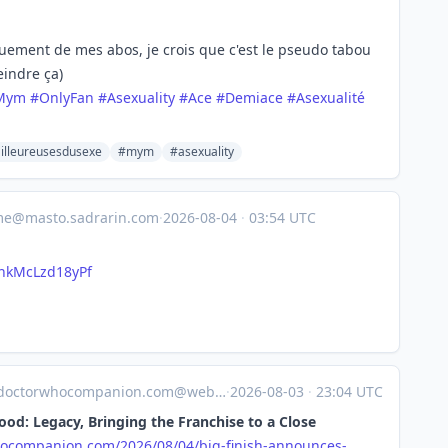
iquement de mes abos, je crois que c'est le pseudo tabou
eindre ça)
Mym
#
OnlyFan
#
Asexuality
#
Ace
#
Demiace
#
Asexualité
illeureusesdusexe
#mym
#asexuality
me@masto.sadrarin.com
·
2026-08-04
·
03:54 UTC
nkMcLzd18yPf
octorwhocompanion.com@web.brid.gy
·
2026-08-03
·
23:04 UTC
ood: Legacy, Bringing the Franchise to a Close
ocompanion.com/2026/08/04/big-finish-announces-