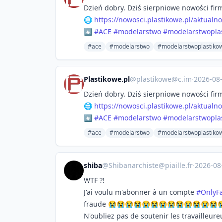
Dzień dobry. Dziś sierpniowe nowości fir
🌐
https://
nowosci.plastikowe.pl/aktualno
#️⃣
#
ACE
#
modelarstwo
#
modelarstwopla
#ace
#modelarstwo
#modelarstwoplastiko
Plastikowe.pl
@
plastikowe@c.im
·
2026-08
Dzień dobry. Dziś sierpniowe nowości fir
🌐
https://
nowosci.plastikowe.pl/aktualno
#️⃣
#
ACE
#
modelarstwo
#
modelarstwopla
#ace
#modelarstwo
#modelarstwoplastiko
shiba
@
Shibanarchiste@piaille.fr
·
2026-08
WTF ?!
J'ai voulu m'abonner à un compte
#
OnlyF
fraude 😭😭😭😭😭😭😭😭😭😭😭😭😭
N'oubliez pas de soutenir les travailleur