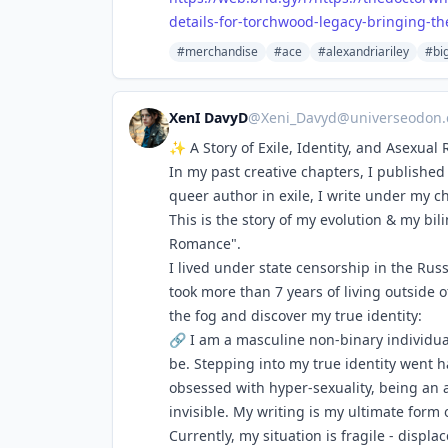
details-for-torchwood-legacy-bringing-the
#merchandise
#ace
#alexandriariley
#big
XenI DavyD
@
Xeni_Davyd@universeodon
✨ A Story of Exile, Identity, and Asexual
In my past creative chapters, I publish
queer author in exile, I write under my 
This is the story of my evolution & my bil
Romance".
I lived under state censorship in the Russ
took more than 7 years of living outside 
the fog and discover my true identity:
🔗 I am a masculine non-binary individua
be. Stepping into my true identity went 
obsessed with hyper-sexuality, being an a
invisible. My writing is my ultimate form 
Currently, my situation is fragile - displa