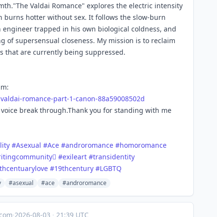
rmth."The Valdai Romance" explores the electric intensity
n burns hotter without sex. It follows the slow-burn
n engineer trapped in his own biological coldness, and
g of supersensual closeness. My mission is to reclaim
s that are currently being suppressed.
um:
-valdai-romance-part-1-canon-88a59008502d
my voice break through.Thank you for standing with me
ity
#
Asexual
#
Ace
#
androromance
#
homoromance
ritingcommunityً
#
exileart
#
transidentity
thcentuarylove
#
19thcentury
#
LGBTQ
y
#asexual
#ace
#androromance
.com
·
2026-08-03
·
21:39 UTC