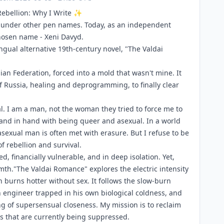
 Rebellion: Why I Write ✨
ed under other pen names. Today, as an independent
chosen name - Xeni Davyd.
ingual alternative 19th-century novel, "The Valdai
ian Federation, forced into a mold that wasn't mine. It
of Russia, healing and deprogramming, to finally clear
l. I am a man, not the woman they tried to force me to
hand in hand with being queer and asexual. In a world
sexual man is often met with erasure. But I refuse to be
of rebellion and survival.
ced, financially vulnerable, and in deep isolation. Yet,
rmth."The Valdai Romance" explores the electric intensity
n burns hotter without sex. It follows the slow-burn
n engineer trapped in his own biological coldness, and
g of supersensual closeness. My mission is to reclaim
s that are currently being suppressed.