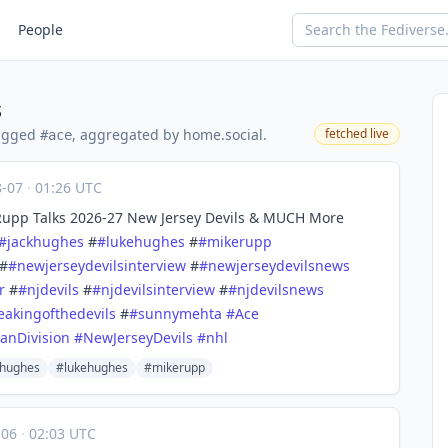
People
s
tagged
, aggregated by home.social.
fetched live
#ace
8-07
·
01:26 UTC
upp Talks 2026-27 New Jersey Devils & MUCH More
#
jackhughes
#
#
lukehughes
#
#
mikerupp
#
#
newjerseydevilsinterview
#
#
newjerseydevilsnews
r
#
#
njdevils
#
#
njdevilsinterview
#
#
njdevilsnews
eakingofthedevils
#
#
sunnymehta
#
Ace
anDivision
#
NewJerseyDevils
#
nhl
khughes
#lukehughes
#mikerupp
-06
·
02:03 UTC