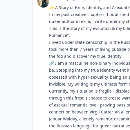
✨ A Story of Exile, Identity, and Asexual
In my past creative chapters, I publish
queer author in exile, I write under my 
This is the story of my evolution & my bil
Romance".
I lived under state censorship in the Russ
took more than 7 years of living outside 
the fog and discover my true identity:
🔗 I am a masculine non-binary individua
be. Stepping into my true identity went 
obsessed with hyper-sexuality, being an a
invisible. My writing is my ultimate form 
Currently, my situation is fragile - displa
through this frost, I choose to create wa
of asexual romantic love - proving passio
connection between Virgil Carter, an alie
Januar Walday, a lonely romantic dreamin
the Russian language for queer narrative