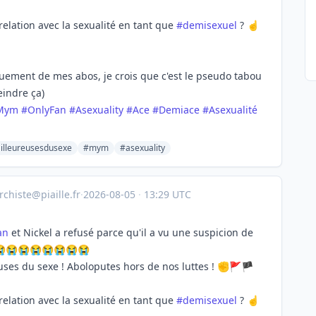
 relation avec la sexualité en tant que
#
demisexuel
? ☝️
iquement de mes abos, je crois que c'est le pseudo tabou
eindre ça)
Mym
#
OnlyFan
#
Asexuality
#
Ace
#
Demiace
#
Asexualité
illeureusesdusexe
#mym
#asexuality
chiste@piaille.fr
·
2026-08-05
·
13:29 UTC
an
et Nickel a refusé parce qu'il a vu une suspicion de
😭😭😭😭😭😭😭😭
euses du sexe ! Aboloputes hors de nos luttes ! ✊🚩🏴
 relation avec la sexualité en tant que
#
demisexuel
? ☝️