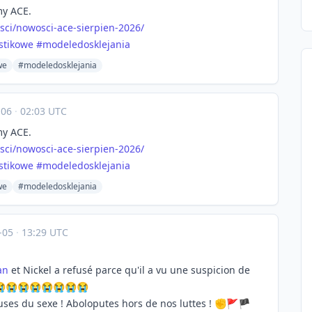
my ACE.
sci/nowosci-ace-sierpien-2026/
stikowe
#
modeledosklejania
we
#modeledosklejania
-06
·
02:03 UTC
my ACE.
sci/nowosci-ace-sierpien-2026/
stikowe
#
modeledosklejania
we
#modeledosklejania
-05
·
13:29 UTC
an
et Nickel a refusé parce qu'il a vu une suspicion de
😭😭😭😭😭😭😭😭
euses du sexe ! Aboloputes hors de nos luttes ! ✊🚩🏴