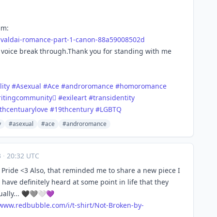
um:
-valdai-romance-part-1-canon-88a59008502d
my voice break through.Thank you for standing with me
ity
#
Asexual
#
Ace
#
androromance
#
homoromance
ritingcommunityً
#
exileart
#
transidentity
thcentuarylove
#
19thcentury
#
LGBTQ
y
#asexual
#ace
#androromance
3
·
20:32 UTC
Pride <3 Also, that reminded me to share a new piece I
have definitely heard at some point in life that they
ually... 🖤🩶🤍💜
/www.
redbubble.com/i/t-shirt/Not-Br
oken-by-