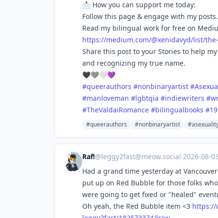
📩 How you can support me today:
Follow this page & engage with my posts.
Read my bilingual work for free on Medi
https://
medium.com/@xenidavyd/list/the
Share this post to your Stories to help 
and recognizing my true name.
🖤🩶🤍💜
#
queerauthors
#
nonbinaryartist
#
Asexual
#
manloveman
#
lgbtqia
#
indiewriters
#
w
#
TheValdaiRomance
#
bilingualbooks
#
19
#queerauthors
#nonbinaryartist
#asexualit
Raf!
@
leggy2fast@meow.social
·
2026-08-0
Had a grand time yesterday at Vancouver 
put up on Red Bubble for those folks who 
were going to get fixed or "healed" event
Oh yeah, the Red Bubble item <3
https:/
leggy2fast/182573374/lrcw