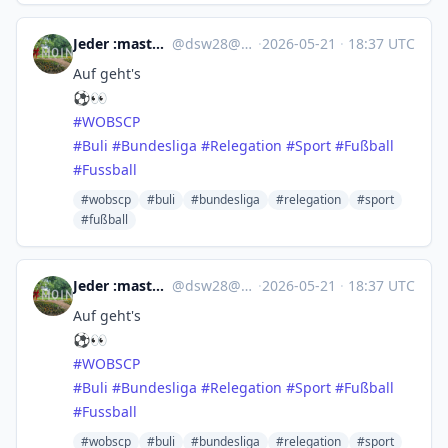
Jeder :mastodon: :nonazis:
@
dsw28@norden.social
·
2026-05-21
·
18:37 UTC
Auf geht's
⚽👀
#
WOBSCP
#
Buli
#
Bundesliga
#
Relegation
#
Sport
#
Fußball
#
Fussball
#wobscp
#buli
#bundesliga
#relegation
#sport
#fußball
Jeder :mastodon: :nonazis:
@
dsw28@norden.social
·
2026-05-21
·
18:37 UTC
Auf geht's
⚽👀
#
WOBSCP
#
Buli
#
Bundesliga
#
Relegation
#
Sport
#
Fußball
#
Fussball
#wobscp
#buli
#bundesliga
#relegation
#sport