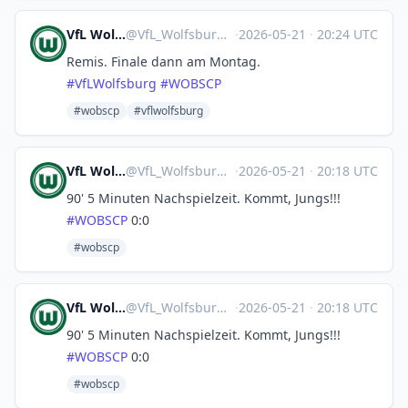
VfL Wolfsburg 🤖
@
VfL_Wolfsburg@sportsbots.xyz
·
2026-05-21
·
20:24 UTC
Remis. Finale dann am Montag.
#
VfLWolfsburg
#
WOBSCP
#wobscp
#vflwolfsburg
VfL Wolfsburg 🤖
@
VfL_Wolfsburg@sportsbots.xyz
·
2026-05-21
·
20:18 UTC
90' 5 Minuten Nachspielzeit. Kommt, Jungs!!!
#
WOBSCP
0:0
#wobscp
VfL Wolfsburg 🤖
@
VfL_Wolfsburg@sportsbots.xyz
·
2026-05-21
·
20:18 UTC
90' 5 Minuten Nachspielzeit. Kommt, Jungs!!!
#
WOBSCP
0:0
#wobscp