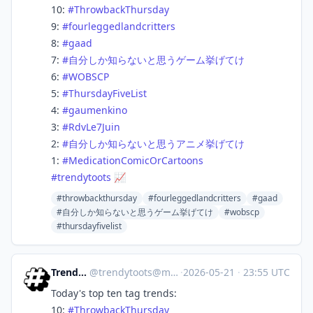
10:
#
ThrowbackThursday
9:
#
fourleggedlandcritters
8:
#
gaad
7:
#
自分しか知らないと思うゲーム挙げてけ
6:
#
WOBSCP
5:
#
ThursdayFiveList
4:
#
gaumenkino
3:
#
RdvLe7Juin
2:
#
自分しか知らないと思うアニメ挙げてけ
1:
#
MedicationComicOrCartoons
#
trendytoots
📈
#throwbackthursday
#fourleggedlandcritters
#gaad
#自分しか知らないと思うゲーム挙げてけ
#wobscp
#thursdayfivelist
Trendy Toots
@
trendytoots@mastodon.social
·
2026-05-21
·
23:55 UTC
Today's top ten tag trends:
10:
#
ThrowbackThursday