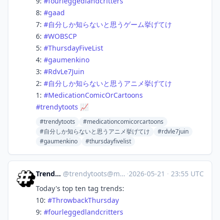
9:
#
fourleggedlandcritters
8:
#
gaad
7:
#
自分しか知らないと思うゲーム挙げてけ
6:
#
WOBSCP
5:
#
ThursdayFiveList
4:
#
gaumenkino
3:
#
RdvLe7Juin
2:
#
自分しか知らないと思うアニメ挙げてけ
1:
#
MedicationComicOrCartoons
#
trendytoots
📈
#trendytoots
#medicationcomicorcartoons
#自分しか知らないと思うアニメ挙げてけ
#rdvle7juin
#gaumenkino
#thursdayfivelist
Trendy Toots
@
trendytoots@mastodon.social
·
2026-05-21
·
23:55 UTC
Today's top ten tag trends:
10:
#
ThrowbackThursday
9:
#
fourleggedlandcritters