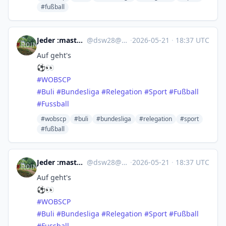
#fußball
Jeder :mastodon: :nonazis:
@
dsw28@norden.social
·
2026-05-21
·
18:37 UTC
Auf geht's
⚽👀
#
WOBSCP
#
Buli
#
Bundesliga
#
Relegation
#
Sport
#
Fußball
#
Fussball
#wobscp
#buli
#bundesliga
#relegation
#sport
#fußball
Jeder :mastodon: :nonazis:
@
dsw28@norden.social
·
2026-05-21
·
18:37 UTC
Auf geht's
⚽👀
#
WOBSCP
#
Buli
#
Bundesliga
#
Relegation
#
Sport
#
Fußball
#
Fussball