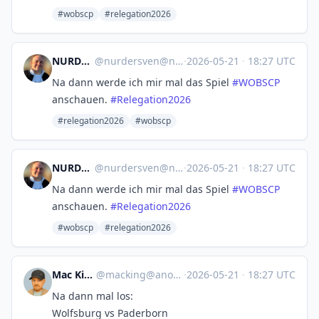
#wobscp
#relegation2026
NURDERSVEN
@
nurdersven@norden.social
·
2026-05-21
·
18:27 UTC
Na dann werde ich mir mal das Spiel
#
WOBSCP
anschauen.
#
Relegation2026
#relegation2026
#wobscp
NURDERSVEN
@
nurdersven@norden.social
·
2026-05-21
·
18:27 UTC
Na dann werde ich mir mal das Spiel
#
WOBSCP
anschauen.
#
Relegation2026
#wobscp
#relegation2026
Mac King ⁂
@
macking@anonsys.net
·
2026-05-21
·
18:27 UTC
Na dann mal los:
Wolfsburg vs Paderborn