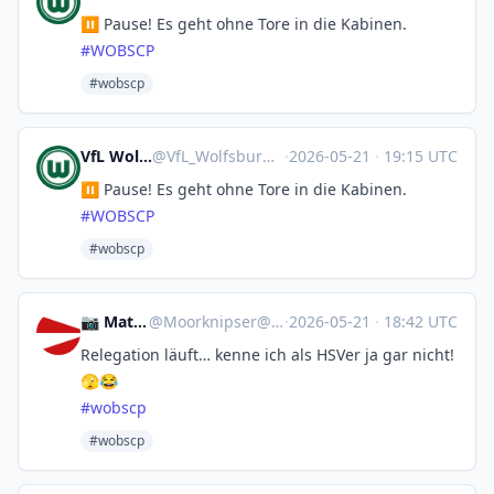
⏸️ Pause! Es geht ohne Tore in die Kabinen.
#
WOBSCP
#wobscp
VfL Wolfsburg 🤖
@
VfL_Wolfsburg@sportsbots.xyz
·
2026-05-21
·
19:15 UTC
⏸️ Pause! Es geht ohne Tore in die Kabinen.
#
WOBSCP
#wobscp
📷 Matthias ⚓️
@
Moorknipser@norden.social
·
2026-05-21
·
18:42 UTC
Relegation läuft… kenne ich als HSVer ja gar nicht!
🫣😂
#
wobscp
#wobscp