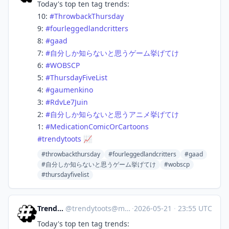
Today's top ten tag trends:
10:
#
ThrowbackThursday
9:
#
fourleggedlandcritters
8:
#
gaad
7:
#
自分しか知らないと思うゲーム挙げてけ
6:
#
WOBSCP
5:
#
ThursdayFiveList
4:
#
gaumenkino
3:
#
RdvLe7Juin
2:
#
自分しか知らないと思うアニメ挙げてけ
1:
#
MedicationComicOrCartoons
#
trendytoots
📈
#throwbackthursday
#fourleggedlandcritters
#gaad
#自分しか知らないと思うゲーム挙げてけ
#wobscp
#thursdayfivelist
Trendy Toots
@
trendytoots@mastodon.social
·
2026-05-21
·
23:55 UTC
Today's top ten tag trends: