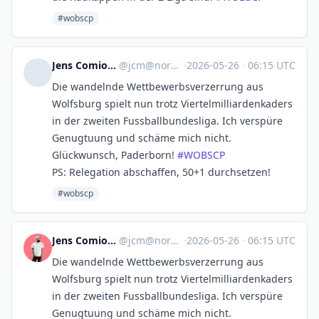
#wobscp
Jens Comiotto-Mayer
@
jcm@norden.social
·
2026-05-26
·
06:15 UTC
Die wandelnde Wettbewerbsverzerrung aus
Wolfsburg spielt nun trotz Viertelmilliardenkaders
in der zweiten Fussballbundesliga. Ich verspüre
Genugtuung und schäme mich nicht.
Glückwunsch, Paderborn!
#
WOBSCP
PS: Relegation abschaffen, 50+1 durchsetzen!
#wobscp
Jens Comiotto-Mayer
@
jcm@norden.social
·
2026-05-26
·
06:15 UTC
Die wandelnde Wettbewerbsverzerrung aus
Wolfsburg spielt nun trotz Viertelmilliardenkaders
in der zweiten Fussballbundesliga. Ich verspüre
Genugtuung und schäme mich nicht.