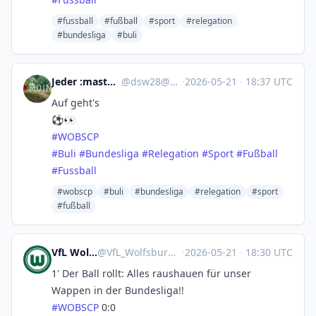
#fussball
#fußball
#sport
#relegation
#bundesliga
#buli
Jeder :mastodon: :nonazis:
@
dsw28@norden.social
·
2026-05-21
·
18:37 UTC
Auf geht's
⚽👀
#
WOBSCP
#
Buli
#
Bundesliga
#
Relegation
#
Sport
#
Fußball
#
Fussball
#wobscp
#buli
#bundesliga
#relegation
#sport
#fußball
VfL Wolfsburg 🤖
@
VfL_Wolfsburg@sportsbots.xyz
·
2026-05-21
·
18:30 UTC
1' Der Ball rollt: Alles raushauen für unser
Wappen in der Bundesliga!!
#
WOBSCP
0:0