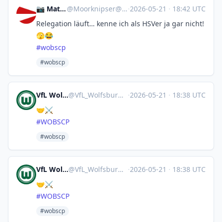
📷 Matthias ⚓️
@
Moorknipser@norden.social
·
2026-05-21
·
18:42 UTC
Relegation läuft… kenne ich als HSVer ja gar nicht!
🫣😂
#
wobscp
#wobscp
VfL Wolfsburg 🤖
@
VfL_Wolfsburg@sportsbots.xyz
·
2026-05-21
·
18:38 UTC
🤝⚔️
#
WOBSCP
#wobscp
VfL Wolfsburg 🤖
@
VfL_Wolfsburg@sportsbots.xyz
·
2026-05-21
·
18:38 UTC
🤝⚔️
#
WOBSCP
#wobscp