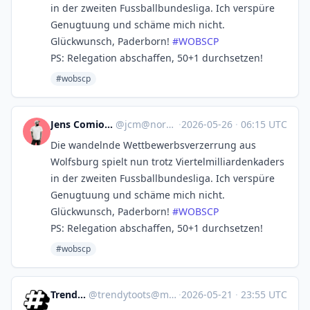
in der zweiten Fussballbundesliga. Ich verspüre
Genugtuung und schäme mich nicht.
Glückwunsch, Paderborn!
#
WOBSCP
PS: Relegation abschaffen, 50+1 durchsetzen!
#wobscp
Jens Comiotto-Mayer
@
jcm@norden.social
·
2026-05-26
·
06:15 UTC
Die wandelnde Wettbewerbsverzerrung aus
Wolfsburg spielt nun trotz Viertelmilliardenkaders
in der zweiten Fussballbundesliga. Ich verspüre
Genugtuung und schäme mich nicht.
Glückwunsch, Paderborn!
#
WOBSCP
PS: Relegation abschaffen, 50+1 durchsetzen!
#wobscp
Trendy Toots
@
trendytoots@mastodon.social
·
2026-05-21
·
23:55 UTC