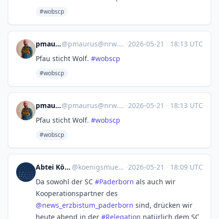
#wobscp
pmaurus
@
pmaurus@nrw.social
·
2026-05-21
·
18:13 UTC
Pfau sticht Wolf.
#
wobscp
#wobscp
pmaurus
@
pmaurus@nrw.social
·
2026-05-21
·
18:13 UTC
Pfau sticht Wolf.
#
wobscp
#wobscp
Abtei Königsmünster
@
koenigsmuenster@libori.social
·
2026-05-21
·
18:09 UTC
Da sowohl der SC
#
Paderborn
als auch wir
Kooperationspartner des
@
news_erzbistum_paderborn
sind, drücken wir
heute abend in der
#
Relegation
natürlich dem SC