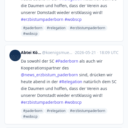
die Daumen und hoffen, dass der Verein aus
unserer Domstadt wieder erstklassig wird!
#
erzbistumpaderborn
#
wobscp
#paderborn
#relegation
#erzbistumpaderborn
#wobscp
Abtei Königsmünster
@
koenigsmuenster@libori.social
·
2026-05-21
·
18:09 UTC
Da sowohl der SC
#
Paderborn
als auch wir
Kooperationspartner des
@
news_erzbistum_paderborn
sind, drücken wir
heute abend in der
#
Relegation
natürlich dem SC
die Daumen und hoffen, dass der Verein aus
unserer Domstadt wieder erstklassig wird!
#
erzbistumpaderborn
#
wobscp
#paderborn
#relegation
#erzbistumpaderborn
#wobscp