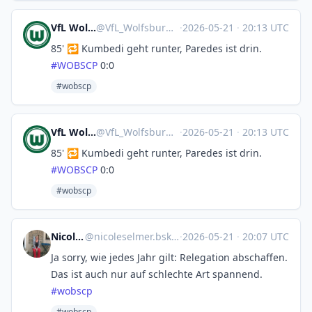
VfL Wolfsburg 🤖
@
VfL_Wolfsburg@sportsbots.xyz
·
2026-05-21
·
20:13 UTC
85' 🔁 Kumbedi geht runter, Paredes ist drin.
#
WOBSCP
0:0
#wobscp
VfL Wolfsburg 🤖
@
VfL_Wolfsburg@sportsbots.xyz
·
2026-05-21
·
20:13 UTC
85' 🔁 Kumbedi geht runter, Paredes ist drin.
#
WOBSCP
0:0
#wobscp
Nicole Selmer
@
nicoleselmer.bsky.social@bsky.brid.gy
·
2026-05-21
·
20:07 UTC
Ja sorry, wie jedes Jahr gilt: Relegation abschaffen.
Das ist auch nur auf schlechte Art spannend.
#wobscp
#wobscp