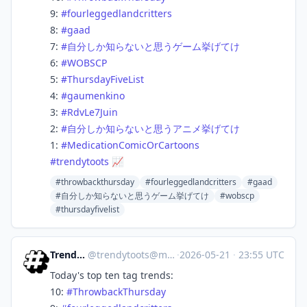
9:
#
fourleggedlandcritters
8:
#
gaad
7:
#
自分しか知らないと思うゲーム挙げてけ
6:
#
WOBSCP
5:
#
ThursdayFiveList
4:
#
gaumenkino
3:
#
RdvLe7Juin
2:
#
自分しか知らないと思うアニメ挙げてけ
1:
#
MedicationComicOrCartoons
#
trendytoots
📈
#throwbackthursday
#fourleggedlandcritters
#gaad
#自分しか知らないと思うゲーム挙げてけ
#wobscp
#thursdayfivelist
Trendy Toots
@
trendytoots@mastodon.social
·
2026-05-21
·
23:55 UTC
Today's top ten tag trends:
10:
#
ThrowbackThursday