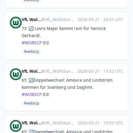
VfL Wolfsburg 🤖
@
VfL_Wolfsburg@sportsbots.xyz
·
2026-05-21
·
20:01 UTC
73' 🔄 Lovro Majer kommt rein für Yannick
Gerhardt.
#
WOBSCP
0:0
#wobscp
VfL Wolfsburg 🤖
@
VfL_Wolfsburg@sportsbots.xyz
·
2026-05-21
·
19:53 UTC
65' 🔄Doppelwechsel: Amoura und Lindström
kommen für Svanberg und Daghim.
#
WOBSCP
0:0
#wobscp
VfL Wolfsburg 🤖
@
VfL_Wolfsburg@sportsbots.xyz
·
2026-05-21
·
19:53 UTC
65' 🔄Doppelwechsel: Amoura und Lindström