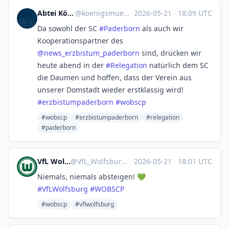
Abtei Königsmünster
@
koenigsmuenster@libori.social
·
2026-05-21
·
18:09 UTC
Da sowohl der SC
#
Paderborn
als auch wir
Kooperationspartner des
@
news_erzbistum_paderborn
sind, drücken wir
heute abend in der
#
Relegation
natürlich dem SC
die Daumen und hoffen, dass der Verein aus
unserer Domstadt wieder erstklassig wird!
#
erzbistumpaderborn
#
wobscp
#wobscp
#erzbistumpaderborn
#relegation
#paderborn
VfL Wolfsburg 🤖
@
VfL_Wolfsburg@sportsbots.xyz
·
2026-05-21
·
18:01 UTC
Niemals, niemals absteigen! 💚
#
VfLWolfsburg
#
WOBSCP
#wobscp
#vflwolfsburg