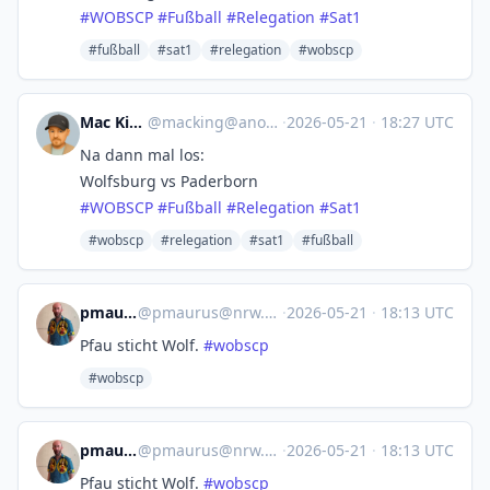
#
WOBSCP
#
Fußball
#
Relegation
#
Sat1
#fußball
#sat1
#relegation
#wobscp
Mac King ⁂
@
macking@anonsys.net
·
2026-05-21
·
18:27 UTC
Na dann mal los:
Wolfsburg vs Paderborn
#
WOBSCP
#
Fußball
#
Relegation
#
Sat1
#wobscp
#relegation
#sat1
#fußball
pmaurus
@
pmaurus@nrw.social
·
2026-05-21
·
18:13 UTC
Pfau sticht Wolf.
#
wobscp
#wobscp
pmaurus
@
pmaurus@nrw.social
·
2026-05-21
·
18:13 UTC
Pfau sticht Wolf.
#
wobscp