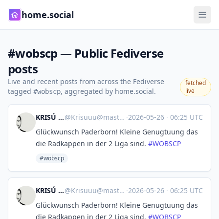
home.social
#wobscp — Public Fediverse
posts
Live and recent posts from across the Fediverse
fetched
tagged
, aggregated by home.social.
live
#wobscp
KRISÚ クリス
@
Krisuuu@mastodon.social
·
2026-05-26
·
06:25 UTC
Glückwunsch Paderborn! Kleine Genugtuung das
die Radkappen in der 2 Liga sind.
#
WOBSCP
#wobscp
KRISÚ クリス
@
Krisuuu@mastodon.social
·
2026-05-26
·
06:25 UTC
Glückwunsch Paderborn! Kleine Genugtuung das
die Radkappen in der 2 Liga sind.
#
WOBSCP