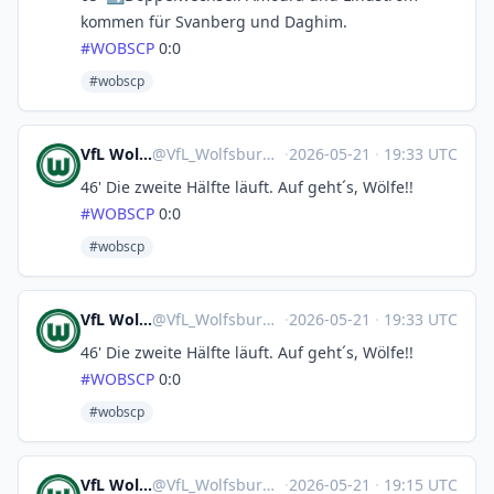
kommen für Svanberg und Daghim.
#
WOBSCP
0:0
#wobscp
VfL Wolfsburg 🤖
@
VfL_Wolfsburg@sportsbots.xyz
·
2026-05-21
·
19:33 UTC
46' Die zweite Hälfte läuft. Auf geht´s, Wölfe!!
#
WOBSCP
0:0
#wobscp
VfL Wolfsburg 🤖
@
VfL_Wolfsburg@sportsbots.xyz
·
2026-05-21
·
19:33 UTC
46' Die zweite Hälfte läuft. Auf geht´s, Wölfe!!
#
WOBSCP
0:0
#wobscp
VfL Wolfsburg 🤖
@
VfL_Wolfsburg@sportsbots.xyz
·
2026-05-21
·
19:15 UTC