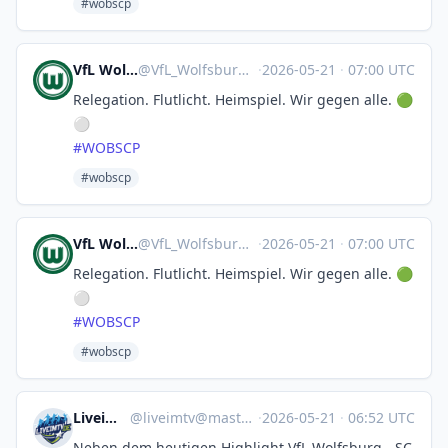
#wobscp
VfL Wolfsburg 🤖
@
VfL_Wolfsburg@sportsbots.xyz
·
2026-05-21
·
07:00 UTC
Relegation. Flutlicht. Heimspiel. Wir gegen alle. 🟢
⚪️
#
WOBSCP
#wobscp
VfL Wolfsburg 🤖
@
VfL_Wolfsburg@sportsbots.xyz
·
2026-05-21
·
07:00 UTC
Relegation. Flutlicht. Heimspiel. Wir gegen alle. 🟢
⚪️
#
WOBSCP
#wobscp
LiveimTV.de
@
liveimtv@mastodon.social
·
2026-05-21
·
06:52 UTC
Neben dem heutigen Highlight VfL Wolfsburg - SC