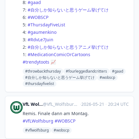
8:
#
gaad
7:
#
自分しか知らないと思うゲーム挙げてけ
6:
#
WOBSCP
5:
#
ThursdayFiveList
4:
#
gaumenkino
3:
#
RdvLe7Juin
2:
#
自分しか知らないと思うアニメ挙げてけ
1:
#
MedicationComicOrCartoons
#
trendytoots
📈
#throwbackthursday
#fourleggedlandcritters
#gaad
#自分しか知らないと思うゲーム挙げてけ
#wobscp
#thursdayfivelist
VfL Wolfsburg 🤖
@
VfL_Wolfsburg@sportsbots.xyz
·
2026-05-21
·
20:24 UTC
Remis. Finale dann am Montag.
#
VfLWolfsburg
#
WOBSCP
#vflwolfsburg
#wobscp