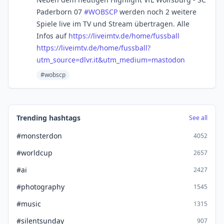
Paderborn 07
#
WOBSCP
werden noch 2 weitere
Spiele live im TV und Stream übertragen. Alle
Infos auf
https://
liveimtv.de/home/fussball
https://
liveimtv.de/home/fussball?
utm_
source=dlvr.it&utm_medium=mastodon
#wobscp
Trending hashtags
See all
#monsterdon
4052
#worldcup
2657
#ai
2427
#photography
1545
#music
1315
#silentsunday
907