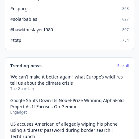
#esparg
868
#solarbabies
827
#hawktheslayer1980
807
#totp
784
Trending news
See all
‘We can’t make it better again’: what Europe’s wildfires
tell us about the climate crisis
The Guardian
Google Shuts Down Its Nobel-Prize Winning AlphaFold
Project As It Focuses On Gemini
Engadget
US accuses American of allegedly wiping his phone
using a 'duress' password during border search |
TechCrunch