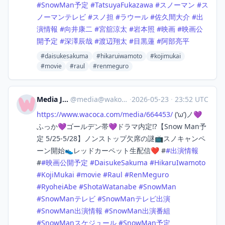
#
SnowMan予定
#
TatsuyaFukazawa
#
スノーマン
#
ス
ノーマンテレビ
#
スノ担
#
ラウール
#
佐久間大介
#
出
演情報
#
向井康二
#
宮舘涼太
#
岩本照
#
映画
#
映画公
開予定
#
深澤辰哉
#
渡辺翔太
#
目黒蓮
#
阿部亮平
#daisukesakuma
#hikaruiwamoto
#kojimukai
#movie
#raul
#renmeguro
Media Japan
@
media@wakoka.com
·
2026-05-23
·
23:52 UTC
https://www.
wacoca.com/media/664453/
(‘ω’)ノ💜
ふっか💜ゴールデン帯💜ドラマ内定⁉️【Snow Man予
定 5/25-5/28】ノンストップ欠席の謎📺スノキャンペ
ーン開始👟レッドカーペット生配信❤️ #
#
出演情報
#
#
映画公開予定
#
DaisukeSakuma
#
HikaruIwamoto
#
KojiMukai
#
movie
#
Raul
#
RenMeguro
#
RyoheiAbe
#
ShotaWatanabe
#
SnowMan
#
SnowManテレビ
#
SnowManテレビ出演
#
SnowMan出演情報
#
SnowMan出演番組
#
SnowManスケジュール
#
SnowMan予定