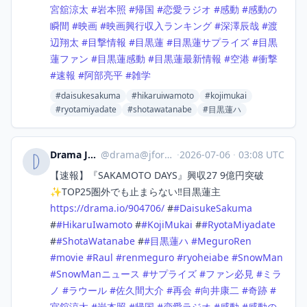
宮舘涼太
#
岩本照
#
帰国
#
恋愛ラジオ
#
感動
#
感動の
瞬間
#
映画
#
映画興行収入ランキング
#
深澤辰哉
#
渡
辺翔太
#
目撃情報
#
目黒蓮
#
目黒蓮サプライズ
#
目黒
蓮ファン
#
目黒蓮感動
#
目黒蓮最新情報
#
空港
#
衝撃
#
速報
#
阿部亮平
#
雑学
#daisukesakuma
#hikaruiwamoto
#kojimukai
#ryotamiyadate
#shotawatanabe
#目黒蓮ハ
Drama Japan
@
drama@jforo.com
·
2026-07-06
·
03:08 UTC
【速報】『SAKAMOTO DAYS』興収27 9億円突破
✨TOP25圏外でも止まらない‼️目黒蓮主
https://
drama.io/904706/
#
#
DaisukeSakuma
#
#
HikaruIwamoto
#
#
KojiMukai
#
#
RyotaMiyadate
#
#
ShotaWatanabe
#
#
目黒蓮ハ
#
MeguroRen
#
movie
#
Raul
#
renmeguro
#
ryoheiabe
#
SnowMan
#
SnowManニュース
#
サプライズ
#
ファン必見
#
ミラ
ノ
#
ラウール
#
佐久間大介
#
再会
#
向井康二
#
奇跡
#
宮舘涼太
#
岩本照
#
帰国
#
恋愛ラジオ
#
感動
#
感動の