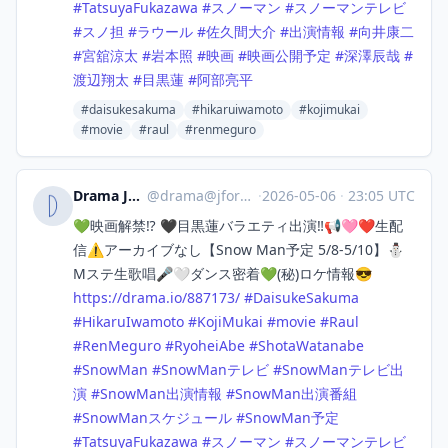
#
TatsuyaFukazawa
#
スノーマン
#
スノーマンテレビ
#
スノ担
#
ラウール
#
佐久間大介
#
出演情報
#
向井康二
#
宮舘涼太
#
岩本照
#
映画
#
映画公開予定
#
深澤辰哉
#
渡辺翔太
#
目黒蓮
#
阿部亮平
#daisukesakuma
#hikaruiwamoto
#kojimukai
#movie
#raul
#renmeguro
Drama Japan
@
drama@jforo.com
·
2026-05-06
·
23:05 UTC
💚映画解禁⁉️ 🖤目黒蓮バラエティ出演‼️📢🩷❤️生配
信⚠️アーカイブなし【Snow Man予定 5/8-5/10】⛄
Mステ生歌唱🎤🤍ダンス密着💚(秘)ロケ情報😎
https://
drama.io/887173/
#
DaisukeSakuma
#
HikaruIwamoto
#
KojiMukai
#
movie
#
Raul
#
RenMeguro
#
RyoheiAbe
#
ShotaWatanabe
#
SnowMan
#
SnowManテレビ
#
SnowManテレビ出
演
#
SnowMan出演情報
#
SnowMan出演番組
#
SnowManスケジュール
#
SnowMan予定
#
TatsuyaFukazawa
#
スノーマン
#
スノーマンテレビ