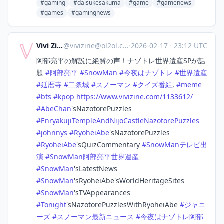
#gaming
#daisukesakuma
#game
#gamenews
#games
#gamingnews
Vivi Zine
@
vivizine@ol2ol.com
·
2026-02-17
·
23:12 UTC
阿部亮平の解説に絶賛の声！ナゾトレ世界遺産SPが話
題
#
阿部亮平
#
SnowMan
#
今夜はナゾトレ
#
世界遺産
#
延暦寺
#
二条城
#
スノーマン
#
クイズ番組
,
#
meme
#
bts
#
kpop
https://www.
vivizine.com/1133612/
#
AbeChan
'sNazotorePuzzles
#
EnryakujiTempleAndNijoCastleNazotorePuzzles
#
johnnys
#
RyoheiAbe
'sNazotorePuzzles
#
RyoheiAbe
'sQuizCommentary
#
SnowManテレビ出
演
#
SnowMan阿部亮平世界遺産
#
SnowMan
'sLatestNews
#
SnowMan
'sRyoheiAbe'sWorldHeritageSites
#
SnowMan
'sTVAppearances
#
Tonight
'sNazotorePuzzlesWithRyoheiAbe
#
ジャニ
ーズ
#
スノーマン最新ニュース
#
今夜はナゾトレ阿部