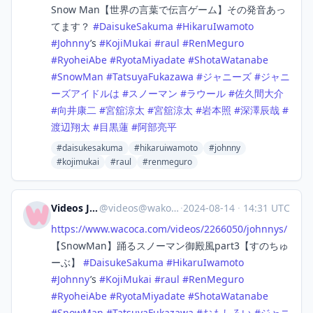
Snow Man【世界の言葉で伝言ゲーム】その発音あっ
てます？
#
DaisukeSakuma
#
HikaruIwamoto
#
Johnny
’s
#
KojiMukai
#
raul
#
RenMeguro
#
RyoheiAbe
#
RyotaMiyadate
#
ShotaWatanabe
#
SnowMan
#
TatsuyaFukazawa
#
ジャニーズ
#
ジャニ
ーズアイドルは
#
スノーマン
#
ラウール
#
佐久間大介
#
向井康二
#
宮舘涼太
#
宮舘涼太
#
岩本照
#
深澤辰哉
#
渡辺翔太
#
目黒蓮
#
阿部亮平
#daisukesakuma
#hikaruiwamoto
#johnny
#kojimukai
#raul
#renmeguro
Videos Japan
@
videos@wakoka.com
·
2024-08-14
·
14:31 UTC
https://www.
wacoca.com/videos/2266050/john
nys/
【SnowMan】踊るスノーマン御殿風part3【すのちゅ
ーぶ】
#
DaisukeSakuma
#
HikaruIwamoto
#
Johnny
’s
#
KojiMukai
#
raul
#
RenMeguro
#
RyoheiAbe
#
RyotaMiyadate
#
ShotaWatanabe
#
SnowMan
#
TatsuyaFukazawa
#
おもしろい
#
ジャニ