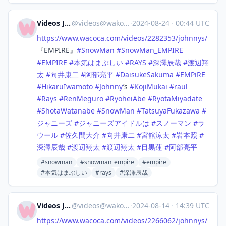
Videos Japan
@
videos@wakoka.com
·
2024-08-24
·
00:44 UTC
https://www.
wacoca.com/videos/2282353/john
nys/
『EMPIRE』
#
SnowMan
#
SnowMan_EMPIRE
#
EMPIRE
#
本気はまぶしい
#
RAYS
#
深澤辰哉
#
渡辺翔
太
#
向井康二
#
阿部亮平
#
DaisukeSakuma
#
EMPiRE
#
HikaruIwamoto
#
Johnny
’s
#
KojiMukai
#
raul
#
Rays
#
RenMeguro
#
RyoheiAbe
#
RyotaMiyadate
#
ShotaWatanabe
#
SnowMan
#
TatsuyaFukazawa
#
ジャニーズ
#
ジャニーズアイドルは
#
スノーマン
#
ラ
ウール
#
佐久間大介
#
向井康二
#
宮舘涼太
#
岩本照
#
深澤辰哉
#
渡辺翔太
#
渡辺翔太
#
目黒蓮
#
阿部亮平
#snowman
#snowman_empire
#empire
#本気はまぶしい
#rays
#深澤辰哉
Videos Japan
@
videos@wakoka.com
·
2024-08-14
·
14:39 UTC
https://www.
wacoca.com/videos/2266062/john
nys/