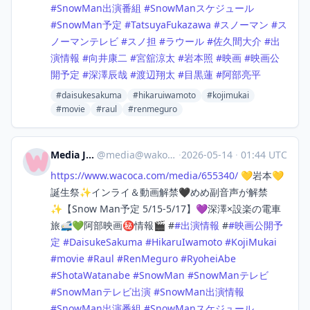
#
SnowMan出演番組
#
SnowManスケジュール
#
SnowMan予定
#
TatsuyaFukazawa
#
スノーマン
#
ス
ノーマンテレビ
#
スノ担
#
ラウール
#
佐久間大介
#
出
演情報
#
向井康二
#
宮舘涼太
#
岩本照
#
映画
#
映画公
開予定
#
深澤辰哉
#
渡辺翔太
#
目黒蓮
#
阿部亮平
#daisukesakuma
#hikaruiwamoto
#kojimukai
#movie
#raul
#renmeguro
Media Japan
@
media@wakoka.com
·
2026-05-14
·
01:44 UTC
https://www.
wacoca.com/media/655340/
💛岩本💛
誕生祭✨インライ＆動画解禁🖤めめ副音声が解禁
✨【Snow Man予定 5/15-5/17】💜深澤×設楽の電車
旅🚅💚阿部映画㊙️情報🎬 #
#
出演情報
#
#
映画公開予
定
#
DaisukeSakuma
#
HikaruIwamoto
#
KojiMukai
#
movie
#
Raul
#
RenMeguro
#
RyoheiAbe
#
ShotaWatanabe
#
SnowMan
#
SnowManテレビ
#
SnowManテレビ出演
#
SnowMan出演情報
#
SnowMan出演番組
#
SnowManスケジュール