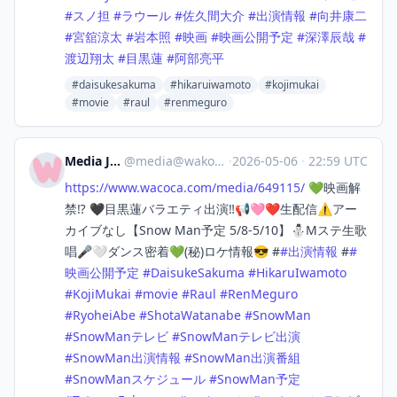
#
スノ担
#
ラウール
#
佐久間大介
#
出演情報
#
向井康二
#
宮舘涼太
#
岩本照
#
映画
#
映画公開予定
#
深澤辰哉
#
渡辺翔太
#
目黒蓮
#
阿部亮平
#daisukesakuma
#hikaruiwamoto
#kojimukai
#movie
#raul
#renmeguro
Media Japan
@
media@wakoka.com
·
2026-05-06
·
22:59 UTC
https://www.
wacoca.com/media/649115/
💚映画解
禁⁉️ 🖤目黒蓮バラエティ出演‼️📢🩷❤️生配信⚠️アー
カイブなし【Snow Man予定 5/8-5/10】⛄Mステ生歌
唱🎤🤍ダンス密着💚(秘)ロケ情報😎 #
#
出演情報
#
#
映画公開予定
#
DaisukeSakuma
#
HikaruIwamoto
#
KojiMukai
#
movie
#
Raul
#
RenMeguro
#
RyoheiAbe
#
ShotaWatanabe
#
SnowMan
#
SnowManテレビ
#
SnowManテレビ出演
#
SnowMan出演情報
#
SnowMan出演番組
#
SnowManスケジュール
#
SnowMan予定