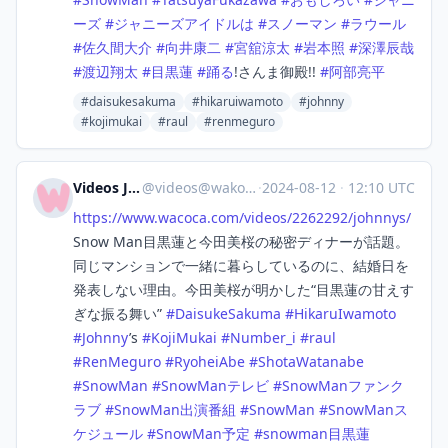
ーズ
#
ジャニーズアイドルは
#
スノーマン
#
ラウール
#
佐久間大介
#
向井康二
#
宮舘涼太
#
岩本照
#
深澤辰哉
#
渡辺翔太
#
目黒蓮
#
踊る
!さんま御殿!!
#
阿部亮平
#daisukesakuma
#hikaruiwamoto
#johnny
#kojimukai
#raul
#renmeguro
Videos Japan
@
videos@wakoka.com
·
2024-08-12
·
12:10 UTC
https://www.
wacoca.com/videos/2262292/john
nys/
Snow Man目黒蓮と今田美桜の秘密ディナーが話題。
同じマンションで一緒に暮らしているのに、結婚日を
発表しない理由。今田美桜が明かした“目黒蓮の甘えす
ぎな振る舞い”
#
DaisukeSakuma
#
HikaruIwamoto
#
Johnny
’s
#
KojiMukai
#
Number_i
#
raul
#
RenMeguro
#
RyoheiAbe
#
ShotaWatanabe
#
SnowMan
#
SnowManテレビ
#
SnowManファンク
ラブ
#
SnowMan出演番組
#
SnowMan
#
SnowManス
ケジュール
#
SnowMan予定
#
snowman目黒蓮