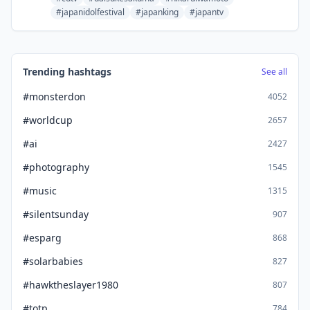
#japanidolfestival
#japanking
#japantv
Trending hashtags
See all
#monsterdon
4052
#worldcup
2657
#ai
2427
#photography
1545
#music
1315
#silentsunday
907
#esparg
868
#solarbabies
827
#hawktheslayer1980
807
#totp
784