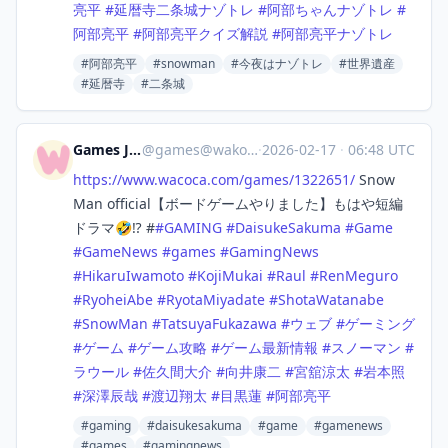
亮平
#
延暦寺二条城ナゾトレ
#
阿部ちゃんナゾトレ
#
阿部亮平
#
阿部亮平クイズ解説
#
阿部亮平ナゾトレ
#阿部亮平
#snowman
#今夜はナゾトレ
#世界遺産
#延暦寺
#二条城
Games Japan
@
games@wakoka.com
·
2026-02-17
·
06:48 UTC
https://www.
wacoca.com/games/1322651/
Snow
Man official【ボードゲームやりました】もはや短編
ドラマ🤣⁉️ #
#
GAMING
#
DaisukeSakuma
#
Game
#
GameNews
#
games
#
GamingNews
#
HikaruIwamoto
#
KojiMukai
#
Raul
#
RenMeguro
#
RyoheiAbe
#
RyotaMiyadate
#
ShotaWatanabe
#
SnowMan
#
TatsuyaFukazawa
#
ウェブ
#
ゲーミング
#
ゲーム
#
ゲーム攻略
#
ゲーム最新情報
#
スノーマン
#
ラウール
#
佐久間大介
#
向井康二
#
宮舘涼太
#
岩本照
#
深澤辰哉
#
渡辺翔太
#
目黒蓮
#
阿部亮平
#gaming
#daisukesakuma
#game
#gamenews
#games
#gamingnews