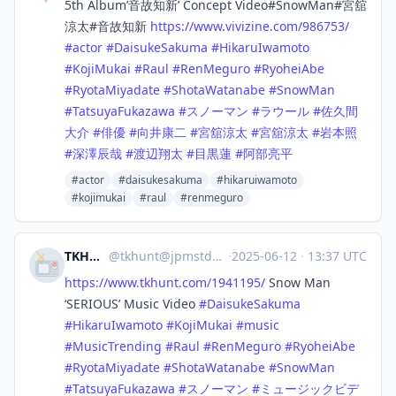
5th Album’音故知新’ Concept Video#SnowMan#宮舘
涼太#音故知新
https://www.
vivizine.com/986753/
#
actor
#
DaisukeSakuma
#
HikaruIwamoto
#
KojiMukai
#
Raul
#
RenMeguro
#
RyoheiAbe
#
RyotaMiyadate
#
ShotaWatanabe
#
SnowMan
#
TatsuyaFukazawa
#
スノーマン
#
ラウール
#
佐久間
大介
#
俳優
#
向井康二
#
宮舘涼太
#
宮舘涼太
#
岩本照
#
深澤辰哉
#
渡辺翔太
#
目黒蓮
#
阿部亮平
#actor
#daisukesakuma
#hikaruiwamoto
#kojimukai
#raul
#renmeguro
TKHUNT
@
tkhunt@jpmstdn.com
·
2025-06-12
·
13:37 UTC
https://www.
tkhunt.com/1941195/
Snow Man
‘SERIOUS’ Music Video
#
DaisukeSakuma
#
HikaruIwamoto
#
KojiMukai
#
music
#
MusicTrending
#
Raul
#
RenMeguro
#
RyoheiAbe
#
RyotaMiyadate
#
ShotaWatanabe
#
SnowMan
#
TatsuyaFukazawa
#
スノーマン
#
ミュージックビデ