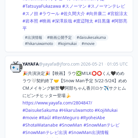
#
TatsuyaFukazawa
#
スノーマン
#
スノーマンテレビ
#
スノ担
#
ラウール
#
佐久間大介
#
向井康二
#
宮舘涼太
#
岩本照
#
映画
#
深澤辰哉
#
渡辺翔太
#
目黒蓮
#
阿部亮
平
#出演情報
#映画公開予定
#daisukesakuma
#hikaruiwamoto
#kojimukai
#movie
YAYAFA
@
yayafa@jforo.com
·
2026-05-21
·
01:05 UTC
🎉共演決定🎉【映画】ラウ❎M!LK⭕️⭕️くん🖤めめ
ラウ🤍契約終了🤝【Snow Man予定 5/22-5/24】めめ
CMメイキング解禁🖤阿部ちゃん香川ロケ✈️サクヒム
にピンチヒッター登場🍌
https://www.
yayafa.com/2804847/
#
DaisukeSakuma
#
HikaruIwamoto
#
KojiMukai
#
movie
#
Raúl
#
RenMeguro
#
RyoheiAbe
#
ShotaWatanabe
#
SnowMan
#
SnowManテレビ
#
SnowManテレビ出演
#
SnowMan出演情報