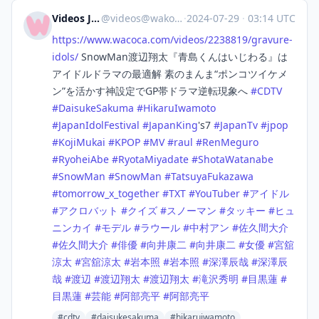
Videos Japan
@
videos@wakoka.com
·
2024-07-29
·
03:14 UTC
https://www.
wacoca.com/videos/2238819/grav
ure-
idols/
SnowMan渡辺翔太『青島くんはいじわる』は
アイドルドラマの最適解 素のまんま“ポンコツイケメ
ン”を活かす神設定でGP帯ドラマ逆転現象へ
#
CDTV
#
DaisukeSakuma
#
HikaruIwamoto
#
JapanIdolFestival
#
JapanKing
's7
#
JapanTv
#
jpop
#
KojiMukai
#
KPOP
#
MV
#
raul
#
RenMeguro
#
RyoheiAbe
#
RyotaMiyadate
#
ShotaWatanabe
#
SnowMan
#
SnowMan
#
TatsuyaFukazawa
#
tomorrow_x_together
#
TXT
#
YouTuber
#
アイドル
#
アクロバット
#
クイズ
#
スノーマン
#
タッキー
#
ヒュ
ニンカイ
#
モデル
#
ラウール
#
中村アン
#
佐久間大介
#
佐久間大介
#
俳優
#
向井康二
#
向井康二
#
女優
#
宮舘
涼太
#
宮舘涼太
#
岩本照
#
岩本照
#
深澤辰哉
#
深澤辰
哉
#
渡辺
#
渡辺翔太
#
渡辺翔太
#
滝沢秀明
#
目黒蓮
#
目黒蓮
#
芸能
#
阿部亮平
#
阿部亮平
#cdtv
#daisukesakuma
#hikaruiwamoto