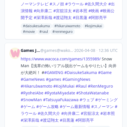
ノーマンテレビ
#
スノ担
#
ラウール
#
佐久間大介
#
出
演情報
#
向井康二
#
宮舘涼太
#
岩本照
#
映画
#
映画公
開予定
#
深澤辰哉
#
渡辺翔太
#
目黒蓮
#
阿部亮平
#daisukesakuma
#hikaruiwamoto
#kojimukai
#movie
#raul
#renmeguro
Games Japan
@
games@wakoka.com
·
2026-04-08
·
12:36 UTC
https://www.
wacoca.com/games/1355989/
Snow
Man【浅草の怖いリアル脱出ゲームをやりたい】向井
が大絶叫！ #
#
GAMING
#
DaisukeSakuma
#
Game
#
GameNews
#
games
#
GamingNews
#
HikaruIwamoto
#
KojiMukai
#
Raul
#
RenMeguro
#
RyoheiAbe
#
RyotaMiyadate
#
ShotaWatanabe
#
SnowMan
#
TatsuyaFukazawa
#
ウェブ
#
ゲーミング
#
ゲーム
#
ゲーム攻略
#
ゲーム最新情報
#
スノーマン
#
ラウール
#
佐久間大介
#
向井康二
#
宮舘涼太
#
岩本照
#
深澤辰哉
#
渡辺翔太
#
目黒蓮
#
阿部亮平