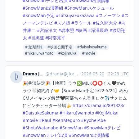
#
SnowManテレビ出演
#
SnowMan出演情報
#
SnowMan出演番組
#
SnowManスケジュール
#
SnowMan予定
#
TatsuyaFukazawa
#
スノーマン
#
ス
ノーマンテレビ
#
スノ担
#
ラウール
#
佐久間大介
#
向
井康二
#
宮舘涼太
#
岩本照
#
映画
#
深澤辰哉
#
渡辺翔
太
#
目黒蓮
#
阿部亮平
#出演情報
#映画公開予定
#daisukesakuma
#hikaruiwamoto
#kojimukai
#movie
Drama Japan
@
drama@jforo.com
·
2026-05-20
·
22:23 UTC
🎉共演決定🎉【映画】ラウ❎M!LK⭕️⭕️くん🖤めめ
ラウ🤍契約終了🤝【Snow Man予定 5/22-5/24】めめ
CMメイキング解禁🖤阿部ちゃん香川ロケ✈️サクヒム
にピンチヒッター登場🍌
https://
drama.io/891323/
#
DaisukeSakuma
#
HikaruIwamoto
#
KojiMukai
#
movie
#
Raul
#
RenMeguro
#
RyoheiAbe
#
ShotaWatanabe
#
SnowMan
#
SnowManテレビ
#
SnowManテレビ出演
#
SnowMan出演情報