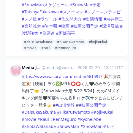
#
SnowManスケジュール
#
SnowMan予定
#
TatsuyaFukazawa
#
スノーマン
#
スノーマンテレビ
#
スノ担
#
ラウール
#
佐久間大介
#
出演情報
#
向井康二
#
宮舘涼太
#
岩本照
#
映画
#
映画公開予定
#
深澤辰哉
#
渡辺翔太
#
目黒蓮
#
阿部亮平
#daisukesakuma
#hikaruiwamoto
#kojimukai
#movie
#raul
#renmeguro
Media Japan
@
media@wakoka.com
·
2026-05-20
·
22:41 UTC
https://www.
wacoca.com/media/661597/
🎉共演決
定🎉【映画】ラウ❎M!LK⭕️⭕️くん🖤めめラウ🤍契
約終了🤝【Snow Man予定 5/22-5/24】めめCMメイ
キング解禁🖤阿部ちゃん香川ロケ✈️サクヒムにピンチ
ヒッター登場🍌 #
#
出演情報
#
#
映画公開予定
#
DaisukeSakuma
#
HikaruIwamoto
#
KojiMukai
#
movie
#
Raul
#
RenMeguro
#
RyoheiAbe
#
ShotaWatanabe
#
SnowMan
#
SnowManテレビ