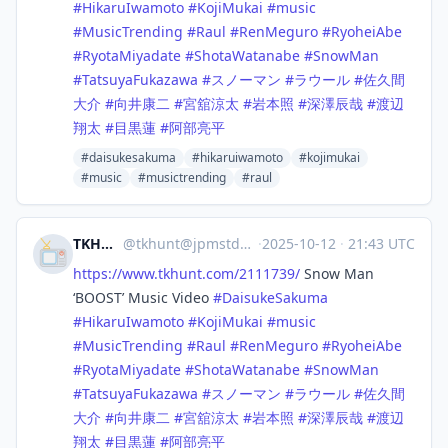
#
HikaruIwamoto
#
KojiMukai
#
music
#
MusicTrending
#
Raul
#
RenMeguro
#
RyoheiAbe
#
RyotaMiyadate
#
ShotaWatanabe
#
SnowMan
#
TatsuyaFukazawa
#
スノーマン
#
ラウール
#
佐久間
大介
#
向井康二
#
宮舘涼太
#
岩本照
#
深澤辰哉
#
渡辺
翔太
#
目黒蓮
#
阿部亮平
#daisukesakuma
#hikaruiwamoto
#kojimukai
#music
#musictrending
#raul
TKHUNT
@
tkhunt@jpmstdn.com
·
2025-10-12
·
21:43 UTC
https://www.
tkhunt.com/2111739/
Snow Man
‘BOOST’ Music Video
#
DaisukeSakuma
#
HikaruIwamoto
#
KojiMukai
#
music
#
MusicTrending
#
Raul
#
RenMeguro
#
RyoheiAbe
#
RyotaMiyadate
#
ShotaWatanabe
#
SnowMan
#
TatsuyaFukazawa
#
スノーマン
#
ラウール
#
佐久間
大介
#
向井康二
#
宮舘涼太
#
岩本照
#
深澤辰哉
#
渡辺
翔太
#
目黒蓮
#
阿部亮平