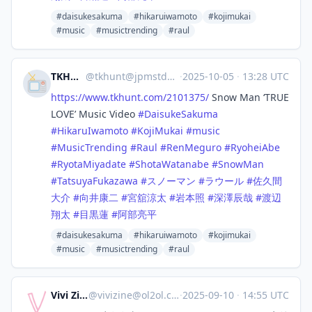
#daisukesakuma
#hikaruiwamoto
#kojimukai
#music
#musictrending
#raul
TKHUNT
@
tkhunt@jpmstdn.com
·
2025-10-05
·
13:28 UTC
https://www.
tkhunt.com/2101375/
Snow Man ‘TRUE
LOVE’ Music Video
#
DaisukeSakuma
#
HikaruIwamoto
#
KojiMukai
#
music
#
MusicTrending
#
Raul
#
RenMeguro
#
RyoheiAbe
#
RyotaMiyadate
#
ShotaWatanabe
#
SnowMan
#
TatsuyaFukazawa
#
スノーマン
#
ラウール
#
佐久間
大介
#
向井康二
#
宮舘涼太
#
岩本照
#
深澤辰哉
#
渡辺
翔太
#
目黒蓮
#
阿部亮平
#daisukesakuma
#hikaruiwamoto
#kojimukai
#music
#musictrending
#raul
Vivi Zine
@
vivizine@ol2ol.com
·
2025-09-10
·
14:55 UTC