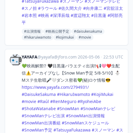
#
TatsuyaFukazawa
#
スノーマン
#
スノーマンテレビ
#
スノ担
#
ラウール
#
佐久間大介
#
向井康二
#
宮舘涼太
#
岩本照
#
映画
#
深澤辰哉
#
渡辺翔太
#
目黒蓮
#
阿部亮
平
#出演情報
#映画公開予定
#daisukesakuma
#hikaruiwamoto
#kojimukai
#movie
YAYAFA
@
yayafa@jforo.com
·
2026-05-06
·
22:53 UTC
💚映画解禁⁉️ 🖤目黒蓮バラエティ出演‼️📢🩷❤️生配
信⚠️アーカイブなし【Snow Man予定 5/8-5/10】⛄
Mステ生歌唱🎤🤍ダンス密着💚(秘)ロケ情報😎
https://www.
yayafa.com/2794931/
#
DaisukeSakuma
#
HikaruIwamoto
#
KojiMukai
#
movie
#
Raúl
#
RenMeguro
#
RyoheiAbe
#
ShotaWatanabe
#
SnowMan
#
SnowManテレビ
#
SnowManテレビ出演
#
SnowMan出演情報
#
SnowMan出演番組
#
SnowManスケジュール
#
SnowMan予定
#
TatsuyaFukazawa
#
スノーマン
#
ス