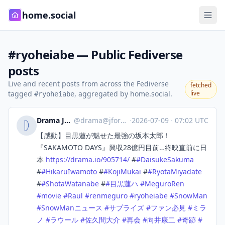
home.social
#ryoheiabe — Public Fediverse
posts
Live and recent posts from across the Fediverse
fetched
tagged
, aggregated by home.social.
live
#ryoheiabe
Drama Japan
@
drama@jforo.com
·
2026-07-09
·
07:02 UTC
【感動】目黒蓮が魅せた最強の坂本太郎！
『SAKAMOTO DAYS』興収28億円目前…終映直前に日
本
https://
drama.io/905714/
#
#
DaisukeSakuma
#
#
HikaruIwamoto
#
#
KojiMukai
#
#
RyotaMiyadate
#
#
ShotaWatanabe
#
#
目黒蓮ハ
#
MeguroRen
#
movie
#
Raul
#
renmeguro
#
ryoheiabe
#
SnowMan
#
SnowManニュース
#
サプライズ
#
ファン必見
#
ミラ
ノ
#
ラウール
#
佐久間大介
#
再会
#
向井康二
#
奇跡
#