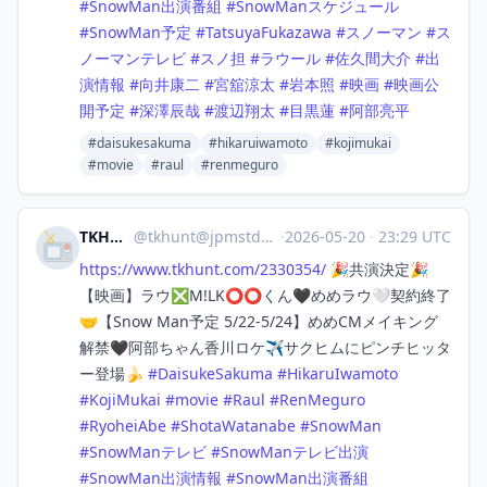
#
SnowMan出演番組
#
SnowManスケジュール
#
SnowMan予定
#
TatsuyaFukazawa
#
スノーマン
#
ス
ノーマンテレビ
#
スノ担
#
ラウール
#
佐久間大介
#
出
演情報
#
向井康二
#
宮舘涼太
#
岩本照
#
映画
#
映画公
開予定
#
深澤辰哉
#
渡辺翔太
#
目黒蓮
#
阿部亮平
#daisukesakuma
#hikaruiwamoto
#kojimukai
#movie
#raul
#renmeguro
TKHUNT
@
tkhunt@jpmstdn.com
·
2026-05-20
·
23:29 UTC
https://www.
tkhunt.com/2330354/
🎉共演決定🎉
【映画】ラウ❎M!LK⭕️⭕️くん🖤めめラウ🤍契約終了
🤝【Snow Man予定 5/22-5/24】めめCMメイキング
解禁🖤阿部ちゃん香川ロケ✈️サクヒムにピンチヒッタ
ー登場🍌
#
DaisukeSakuma
#
HikaruIwamoto
#
KojiMukai
#
movie
#
Raul
#
RenMeguro
#
RyoheiAbe
#
ShotaWatanabe
#
SnowMan
#
SnowManテレビ
#
SnowManテレビ出演
#
SnowMan出演情報
#
SnowMan出演番組