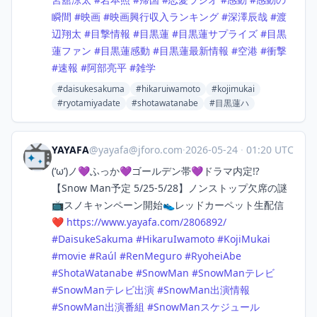
瞬間
#
映画
#
映画興行収入ランキング
#
深澤辰哉
#
渡
辺翔太
#
目撃情報
#
目黒蓮
#
目黒蓮サプライズ
#
目黒
蓮ファン
#
目黒蓮感動
#
目黒蓮最新情報
#
空港
#
衝撃
#
速報
#
阿部亮平
#
雑学
#daisukesakuma
#hikaruiwamoto
#kojimukai
#ryotamiyadate
#shotawatanabe
#目黒蓮ハ
YAYAFA
@
yayafa@jforo.com
·
2026-05-24
·
01:20 UTC
(‘ω’)ノ💜ふっか💜ゴールデン帯💜ドラマ内定⁉️
【Snow Man予定 5/25-5/28】ノンストップ欠席の謎
📺スノキャンペーン開始👟レッドカーペット生配信
❤️
https://www.
yayafa.com/2806892/
#
DaisukeSakuma
#
HikaruIwamoto
#
KojiMukai
#
movie
#
Raúl
#
RenMeguro
#
RyoheiAbe
#
ShotaWatanabe
#
SnowMan
#
SnowManテレビ
#
SnowManテレビ出演
#
SnowMan出演情報
#
SnowMan出演番組
#
SnowManスケジュール