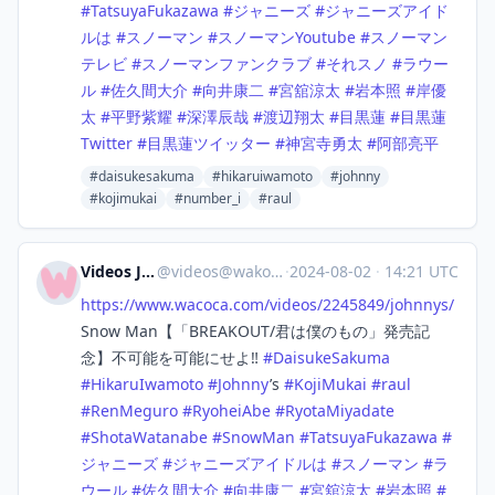
#
TatsuyaFukazawa
#
ジャニーズ
#
ジャニーズアイド
ルは
#
スノーマン
#
スノーマンYoutube
#
スノーマン
テレビ
#
スノーマンファンクラブ
#
それスノ
#
ラウー
ル
#
佐久間大介
#
向井康二
#
宮舘涼太
#
岩本照
#
岸優
太
#
平野紫耀
#
深澤辰哉
#
渡辺翔太
#
目黒蓮
#
目黒蓮
Twitter
#
目黒蓮ツイッター
#
神宮寺勇太
#
阿部亮平
#daisukesakuma
#hikaruiwamoto
#johnny
#kojimukai
#number_i
#raul
Videos Japan
@
videos@wakoka.com
·
2024-08-02
·
14:21 UTC
https://www.
wacoca.com/videos/2245849/john
nys/
Snow Man【「BREAKOUT/君は僕のもの」発売記
念】不可能を可能にせよ‼️
#
DaisukeSakuma
#
HikaruIwamoto
#
Johnny
’s
#
KojiMukai
#
raul
#
RenMeguro
#
RyoheiAbe
#
RyotaMiyadate
#
ShotaWatanabe
#
SnowMan
#
TatsuyaFukazawa
#
ジャニーズ
#
ジャニーズアイドルは
#
スノーマン
#
ラ
ウール
#
佐久間大介
#
向井康二
#
宮舘涼太
#
岩本照
#