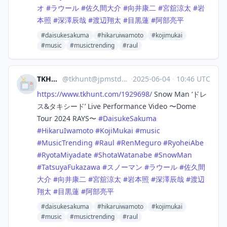
オ
#
ラウール
#
佐久間大介
#
向井康二
#
宮舘涼太
#
岩
本照
#
深澤辰哉
#
渡辺翔太
#
目黒蓮
#
阿部亮平
#daisukesakuma
#hikaruiwamoto
#kojimukai
#music
#musictrending
#raul
TKHUNT
@
tkhunt@jpmstdn.com
·
2025-06-04
·
10:46 UTC
https://www.
tkhunt.com/1929698/
Snow Man ‘ドレ
ス&タキシード’ Live Performance Video 〜Dome
Tour 2024 RAYS〜
#
DaisukeSakuma
#
HikaruIwamoto
#
KojiMukai
#
music
#
MusicTrending
#
Raul
#
RenMeguro
#
RyoheiAbe
#
RyotaMiyadate
#
ShotaWatanabe
#
SnowMan
#
TatsuyaFukazawa
#
スノーマン
#
ラウール
#
佐久間
大介
#
向井康二
#
宮舘涼太
#
岩本照
#
深澤辰哉
#
渡辺
翔太
#
目黒蓮
#
阿部亮平
#daisukesakuma
#hikaruiwamoto
#kojimukai
#music
#musictrending
#raul