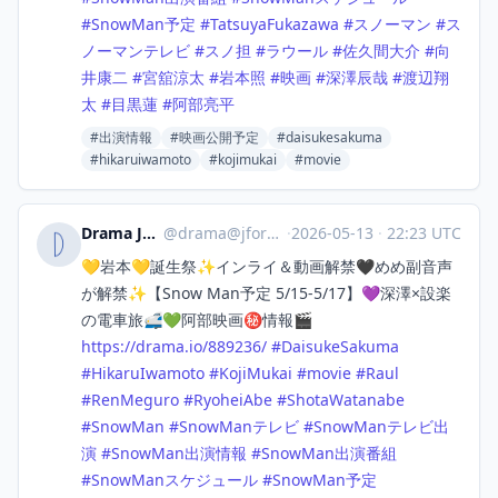
#
SnowMan予定
#
TatsuyaFukazawa
#
スノーマン
#
ス
ノーマンテレビ
#
スノ担
#
ラウール
#
佐久間大介
#
向
井康二
#
宮舘涼太
#
岩本照
#
映画
#
深澤辰哉
#
渡辺翔
太
#
目黒蓮
#
阿部亮平
#出演情報
#映画公開予定
#daisukesakuma
#hikaruiwamoto
#kojimukai
#movie
Drama Japan
@
drama@jforo.com
·
2026-05-13
·
22:23 UTC
💛岩本💛誕生祭✨インライ＆動画解禁🖤めめ副音声
が解禁✨【Snow Man予定 5/15-5/17】💜深澤×設楽
の電車旅🚅💚阿部映画㊙️情報🎬
https://
drama.io/889236/
#
DaisukeSakuma
#
HikaruIwamoto
#
KojiMukai
#
movie
#
Raul
#
RenMeguro
#
RyoheiAbe
#
ShotaWatanabe
#
SnowMan
#
SnowManテレビ
#
SnowManテレビ出
演
#
SnowMan出演情報
#
SnowMan出演番組
#
SnowManスケジュール
#
SnowMan予定