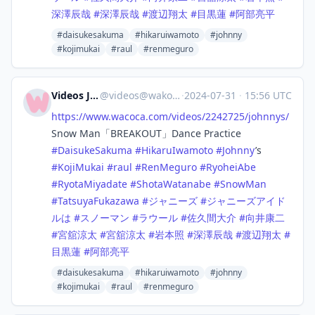
深澤辰哉
#
深澤辰哉
#
渡辺翔太
#
目黒蓮
#
阿部亮平
#daisukesakuma
#hikaruiwamoto
#johnny
#kojimukai
#raul
#renmeguro
Videos Japan
@
videos@wakoka.com
·
2024-07-31
·
15:56 UTC
https://www.
wacoca.com/videos/2242725/john
nys/
Snow Man「BREAKOUT」Dance Practice
#
DaisukeSakuma
#
HikaruIwamoto
#
Johnny
’s
#
KojiMukai
#
raul
#
RenMeguro
#
RyoheiAbe
#
RyotaMiyadate
#
ShotaWatanabe
#
SnowMan
#
TatsuyaFukazawa
#
ジャニーズ
#
ジャニーズアイド
ルは
#
スノーマン
#
ラウール
#
佐久間大介
#
向井康二
#
宮舘涼太
#
宮舘涼太
#
岩本照
#
深澤辰哉
#
渡辺翔太
#
目黒蓮
#
阿部亮平
#daisukesakuma
#hikaruiwamoto
#johnny
#kojimukai
#raul
#renmeguro