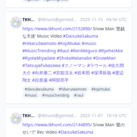
TKHUNT
@
tkhunt@jpmstdn.com
·
2025-11-15
·
04:56 UTC
https://www.
tkhunt.com/2152890/
Snow Man ‘悪戯
な天使’ Music Video
#
DaisukeSakuma
#
HikaruIwamoto
#
KojiMukai
#
music
#
MusicTrending
#
Raul
#
RenMeguro
#
RyoheiAbe
#
RyotaMiyadate
#
ShotaWatanabe
#
SnowMan
#
TatsuyaFukazawa
#
スノーマン
#
ラウール
#
佐久間
大介
#
向井康二
#
宮舘涼太
#
岩本照
#
深澤辰哉
#
渡辺
翔太
#
目黒蓮
#
阿部亮平
#daisukesakuma
#hikaruiwamoto
#kojimukai
#music
#musictrending
#raul
TKHUNT
@
tkhunt@jpmstdn.com
·
2025-11-07
·
10:16 UTC
https://www.
tkhunt.com/2144895/
Snow Man ‘愛の
せいで’ Rec Video
#
DaisukeSakuma