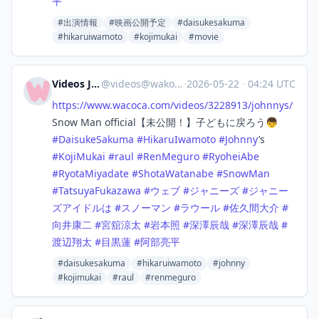
平
#出演情報
#映画公開予定
#daisukesakuma
#hikaruiwamoto
#kojimukai
#movie
Videos Japan
@
videos@wakoka.com
·
2026-05-22
·
04:24 UTC
https://www.
wacoca.com/videos/3228913/john
nys/
Snow Man official【未公開！】子どもに戻ろう👦
#
DaisukeSakuma
#
HikaruIwamoto
#
Johnny
’s
#
KojiMukai
#
raul
#
RenMeguro
#
RyoheiAbe
#
RyotaMiyadate
#
ShotaWatanabe
#
SnowMan
#
TatsuyaFukazawa
#
ウェブ
#
ジャニーズ
#
ジャニー
ズアイドルは
#
スノーマン
#
ラウール
#
佐久間大介
#
向井康二
#
宮舘涼太
#
岩本照
#
深澤辰哉
#
深澤辰哉
#
渡辺翔太
#
目黒蓮
#
阿部亮平
#daisukesakuma
#hikaruiwamoto
#johnny
#kojimukai
#raul
#renmeguro