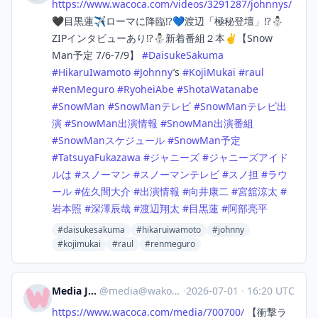
https://www.
wacoca.com/videos/3291287/john
nys/
🖤目黒蓮✈️ローマに降臨⁉️💙渡辺「極秘登壇」⁉️⛄
ZIPインタビューあり⁉️⛄新着番組２本✌【Snow
Man予定 7/6-7/9】
#
DaisukeSakuma
#
HikaruIwamoto
#
Johnny
’s
#
KojiMukai
#
raul
#
RenMeguro
#
RyoheiAbe
#
ShotaWatanabe
#
SnowMan
#
SnowManテレビ
#
SnowManテレビ出
演
#
SnowMan出演情報
#
SnowMan出演番組
#
SnowManスケジュール
#
SnowMan予定
#
TatsuyaFukazawa
#
ジャニーズ
#
ジャニーズアイド
ルは
#
スノーマン
#
スノーマンテレビ
#
スノ担
#
ラウ
ール
#
佐久間大介
#
出演情報
#
向井康二
#
宮舘涼太
#
岩本照
#
深澤辰哉
#
渡辺翔太
#
目黒蓮
#
阿部亮平
#daisukesakuma
#hikaruiwamoto
#johnny
#kojimukai
#raul
#renmeguro
Media Japan
@
media@wakoka.com
·
2026-07-01
·
16:20 UTC
https://www.
wacoca.com/media/700700/
【衝撃ラ