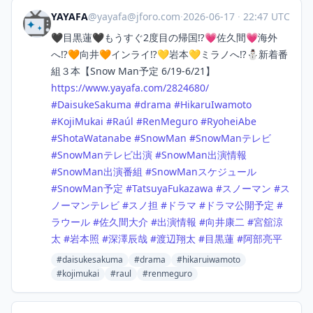
YAYAFA
@
yayafa@jforo.com
·
2026-06-17
·
22:47 UTC
🖤目黒蓮🖤もうすぐ2度目の帰国⁉️💗佐久間💗海外
へ⁉️🧡向井🧡インライ⁉️💛岩本💛ミラノへ⁉️⛄新着番
組３本【Snow Man予定 6/19-6/21】
https://www.
yayafa.com/2824680/
#
DaisukeSakuma
#
drama
#
HikaruIwamoto
#
KojiMukai
#
Raúl
#
RenMeguro
#
RyoheiAbe
#
ShotaWatanabe
#
SnowMan
#
SnowManテレビ
#
SnowManテレビ出演
#
SnowMan出演情報
#
SnowMan出演番組
#
SnowManスケジュール
#
SnowMan予定
#
TatsuyaFukazawa
#
スノーマン
#
ス
ノーマンテレビ
#
スノ担
#
ドラマ
#
ドラマ公開予定
#
ラウール
#
佐久間大介
#
出演情報
#
向井康二
#
宮舘涼
太
#
岩本照
#
深澤辰哉
#
渡辺翔太
#
目黒蓮
#
阿部亮平
#daisukesakuma
#drama
#hikaruiwamoto
#kojimukai
#raul
#renmeguro