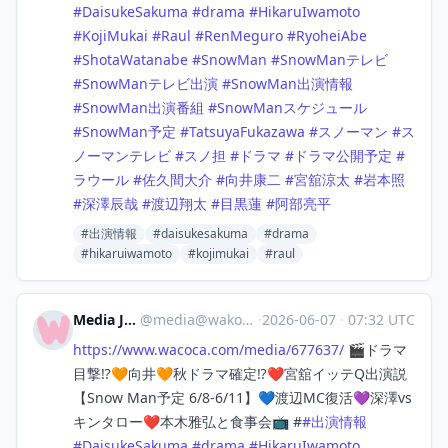
#
DaisukeSakuma
#
drama
#
HikaruIwamoto
#
KojiMukai
#
Raul
#
RenMeguro
#
RyoheiAbe
#
ShotaWatanabe
#
SnowMan
#
SnowManテレビ
#
SnowManテレビ出演
#
SnowMan出演情報
#
SnowMan出演番組
#
SnowManスケジュール
#
SnowMan予定
#
TatsuyaFukazawa
#
スノーマン
#
ス
ノーマンテレビ
#
スノ担
#
ドラマ
#
ドラマ公開予定
#
ラウール
#
佐久間大介
#
向井康二
#
宮舘涼太
#
岩本照
#
深澤辰哉
#
渡辺翔太
#
目黒蓮
#
阿部亮平
#出演情報
#daisukesakuma
#drama
#hikaruiwamoto
#kojimukai
#raul
Media Japan
@
media@wakoka.com
·
2026-06-07
·
07:32 UTC
https://www.
wacoca.com/media/677637/
🎬ドラマ
目撃⁉️🧡向井🧡秋ドラマ確定⁉️❤️宮舘イッテQ出演説
【Snow Man予定 6/8-6/11】💙渡辺MC復活💜深澤vs
キンタロー❤️本木雅弘と食事会📺 #
#
出演情報
#
DaisukeSakuma
#
drama
#
HikaruIwamoto