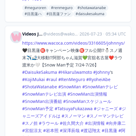
#meguroren
#renmeguro
#shotawatanabe
#目黒蓮ハ
#目黒蓮ファン
#daisukesakuma
Videos Japan
@
videos@wakoka.com
·
2026-07-23
·
05:34 UTC
https://www.
wacoca.com/videos/3316605/john
nys/
🖤目黒蓮㊗️キャンペーン映像㊗️フル公開⁉️⛄スノ週
末✈️🚅大移動⁉️阿部ちゃん滋賀💚宮舘名古屋❤️ラウ
渡米か🤍【Snow Man予定 7/24-7/26】
#
DaisukeSakuma
#
HikaruIwamoto
#
Johnny
’s
#
KojiMukai
#
raul
#
RenMeguro
#
RyoheiAbe
#
ShotaWatanabe
#
SnowMan
#
SnowManテレビ
#
SnowManテレビ出演
#
SnowMan出演情報
#
SnowMan出演番組
#
SnowManスケジュール
#
SnowMan予定
#
TatsuyaFukazawa
#
ジャニーズ
#
ジ
ャニーズアイドルは
#
スノーマン
#
スノーマンテレビ
#
スノ担
#
ラウール
#
佐久間大介
#
出演情報
#
向井康二
#
宮舘涼太
#
岩本照
#
深澤辰哉
#
渡辺翔太
#
目黒蓮
#
阿