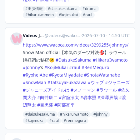
#出演情報
#daisukesakuma
#drama
#hikaruiwamoto
#kojimukai
#raul
Videos Japan
@
videos@wakoka.com
·
2026-07-10
·
14:50 UTC
https://www.
wacoca.com/videos/3299255/john
nys/
Snow Man official【本気のダーツ対決🎯】ラウール
絶好調の秘密🤫
#
DaisukeSakuma
#
HikaruIwamoto
#
Johnny
’s
#
KojiMukai
#
raul
#
RenMeguro
#
RyoheiAbe
#
RyotaMiyadate
#
ShotaWatanabe
#
SnowMan
#
TatsuyaFukazawa
#
ウェブ
#
ジャニーズ
#
ジャニーズアイドルは
#
スノーマン
#
ラウール
#
佐久
間大介
#
向井康二
#
宮舘涼太
#
岩本照
#
深澤辰哉
#
渡
辺翔太
#
目黒蓮
#
阿部亮平
#daisukesakuma
#hikaruiwamoto
#johnny
#kojimukai
#raul
#renmeguro