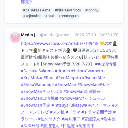
部亮平
#daisukesakuma
#hikaruiwamoto
#johnny
#kojimukai
#raul
#renmeguro
Media Japan
@
media@wakoka.com
·
2026-07-19
·
04:33 UTC
https://www.
wacoca.com/media/714948/
💛岩本🥷
ドラマ🥷新キャスト判明🥷‼️🖤目黒蓮⚔️SHOGUN⚔️
最新情報‼️撮影も終盤へ⁉️⛄スノ📢朝テレビ‼️🧡冠特番
スタート‼️【Snow Man予定 7/20-7/23】 #
#
出演情報
#
DaisukeSakuma
#
drama
#
HikaruIwamoto
#
KojiMukai
#
Raul
#
RenMeguro
#
RyoheiAbe
#
ShotaWatanabe
#
SnowMan
#
SnowManテレビ
#
SnowManテレビ出演
#
SnowMan出演情報
#
SnowMan出演番組
#
SnowManスケジュール
#
SnowMan予定
#
TatsuyaFukazawa
#
スノーマン
#
ス
ノーマンテレビ
#
スノ担
#
ドラマ
#
ドラマ公開予定
#
ラウール
#
佐久間大介
#
向井康二
#
宮舘涼太
#
岩本照
#
深澤辰哉
#
渡辺翔太
#
目黒蓮
#
阿部亮平