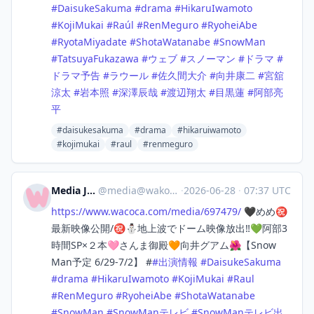
#
DaisukeSakuma
#
drama
#
HikaruIwamoto
#
KojiMukai
#
Raúl
#
RenMeguro
#
RyoheiAbe
#
RyotaMiyadate
#
ShotaWatanabe
#
SnowMan
#
TatsuyaFukazawa
#
ウェブ
#
スノーマン
#
ドラマ
#
ドラマ予告
#
ラウール
#
佐久間大介
#
向井康二
#
宮舘
涼太
#
岩本照
#
深澤辰哉
#
渡辺翔太
#
目黒蓮
#
阿部亮
平
#daisukesakuma
#drama
#hikaruiwamoto
#kojimukai
#raul
#renmeguro
Media Japan
@
media@wakoka.com
·
2026-06-28
·
07:37 UTC
https://www.
wacoca.com/media/697479/
🖤めめ㊗️
最新映像公開/㊗️⛄地上波でドーム映像放出‼️💚阿部3
時間SP×２本🩷さんま御殿🧡向井グアム🌺【Snow
Man予定 6/29-7/2】 #
#
出演情報
#
DaisukeSakuma
#
drama
#
HikaruIwamoto
#
KojiMukai
#
Raul
#
RenMeguro
#
RyoheiAbe
#
ShotaWatanabe
#
SnowMan
#
SnowManテレビ
#
SnowManテレビ出