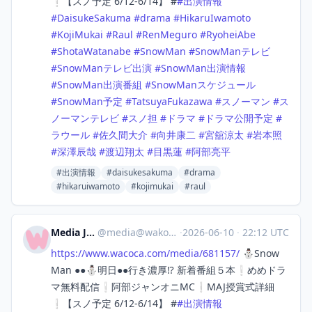
❕【スノ予定 6/12-6/14】 #
#
出演情報
#
DaisukeSakuma
#
drama
#
HikaruIwamoto
#
KojiMukai
#
Raul
#
RenMeguro
#
RyoheiAbe
#
ShotaWatanabe
#
SnowMan
#
SnowManテレビ
#
SnowManテレビ出演
#
SnowMan出演情報
#
SnowMan出演番組
#
SnowManスケジュール
#
SnowMan予定
#
TatsuyaFukazawa
#
スノーマン
#
ス
ノーマンテレビ
#
スノ担
#
ドラマ
#
ドラマ公開予定
#
ラウール
#
佐久間大介
#
向井康二
#
宮舘涼太
#
岩本照
#
深澤辰哉
#
渡辺翔太
#
目黒蓮
#
阿部亮平
#出演情報
#daisukesakuma
#drama
#hikaruiwamoto
#kojimukai
#raul
Media Japan
@
media@wakoka.com
·
2026-06-10
·
22:12 UTC
https://www.
wacoca.com/media/681157/
⛄Snow
Man ●●⛄明日●●行き濃厚⁉️ 新着番組５本❕めめドラ
マ無料配信❕阿部ジャンオニMC❕MAJ授賞式詳細
❕【スノ予定 6/12-6/14】 #
#
出演情報