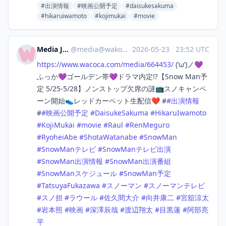
#出演情報
#映画公開予定
#daisukesakuma
#hikaruiwamoto
#kojimukai
#movie
Media Japan
@
media@wakoka.com
·
2026-05-23
·
23:52 UTC
https://www.
wacoca.com/media/664453/
(‘ω’)ノ💜
ふっか💜ゴールデン帯💜ドラマ内定⁉️【Snow Man予
定 5/25-5/28】ノンストップ欠席の謎📺スノキャンペ
ーン開始👟レッドカーペット生配信❤️ #
#
出演情報
#
#
映画公開予定
#
DaisukeSakuma
#
HikaruIwamoto
#
KojiMukai
#
movie
#
Raul
#
RenMeguro
#
RyoheiAbe
#
ShotaWatanabe
#
SnowMan
#
SnowManテレビ
#
SnowManテレビ出演
#
SnowMan出演情報
#
SnowMan出演番組
#
SnowManスケジュール
#
SnowMan予定
#
TatsuyaFukazawa
#
スノーマン
#
スノーマンテレビ
#
スノ担
#
ラウール
#
佐久間大介
#
向井康二
#
宮舘涼太
#
岩本照
#
映画
#
深澤辰哉
#
渡辺翔太
#
目黒蓮
#
阿部亮
平