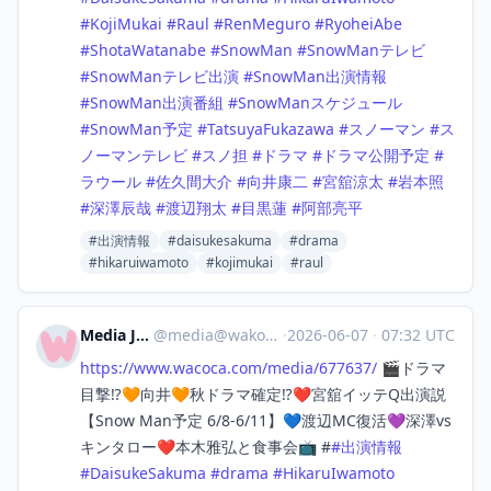
#
KojiMukai
#
Raul
#
RenMeguro
#
RyoheiAbe
#
ShotaWatanabe
#
SnowMan
#
SnowManテレビ
#
SnowManテレビ出演
#
SnowMan出演情報
#
SnowMan出演番組
#
SnowManスケジュール
#
SnowMan予定
#
TatsuyaFukazawa
#
スノーマン
#
ス
ノーマンテレビ
#
スノ担
#
ドラマ
#
ドラマ公開予定
#
ラウール
#
佐久間大介
#
向井康二
#
宮舘涼太
#
岩本照
#
深澤辰哉
#
渡辺翔太
#
目黒蓮
#
阿部亮平
#出演情報
#daisukesakuma
#drama
#hikaruiwamoto
#kojimukai
#raul
Media Japan
@
media@wakoka.com
·
2026-06-07
·
07:32 UTC
https://www.
wacoca.com/media/677637/
🎬ドラマ
目撃⁉️🧡向井🧡秋ドラマ確定⁉️❤️宮舘イッテQ出演説
【Snow Man予定 6/8-6/11】💙渡辺MC復活💜深澤vs
キンタロー❤️本木雅弘と食事会📺 #
#
出演情報
#
DaisukeSakuma
#
drama
#
HikaruIwamoto