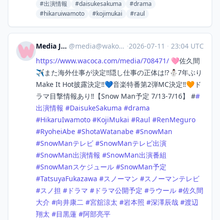
#出演情報
#daisukesakuma
#drama
#hikaruiwamoto
#kojimukai
#raul
Media Japan
@
media@wakoka.com
·
2026-07-11
·
23:04 UTC
https://www.
wacoca.com/media/708471/
🩷佐久間
✈️また海外仕事が決定‼️隠し仕事の正体は⁉️⛄7年ぶり
Make It Hot披露決定‼️💙音楽特番第2弾MC決定️‼️🧡ド
ラマ目撃情報あり️‼️【Snow Man予定 7/13-7/16】 #
#
出演情報
#
DaisukeSakuma
#
drama
#
HikaruIwamoto
#
KojiMukai
#
Raul
#
RenMeguro
#
RyoheiAbe
#
ShotaWatanabe
#
SnowMan
#
SnowManテレビ
#
SnowManテレビ出演
#
SnowMan出演情報
#
SnowMan出演番組
#
SnowManスケジュール
#
SnowMan予定
#
TatsuyaFukazawa
#
スノーマン
#
スノーマンテレビ
#
スノ担
#
ドラマ
#
ドラマ公開予定
#
ラウール
#
佐久間
大介
#
向井康二
#
宮舘涼太
#
岩本照
#
深澤辰哉
#
渡辺
翔太
#
目黒蓮
#
阿部亮平