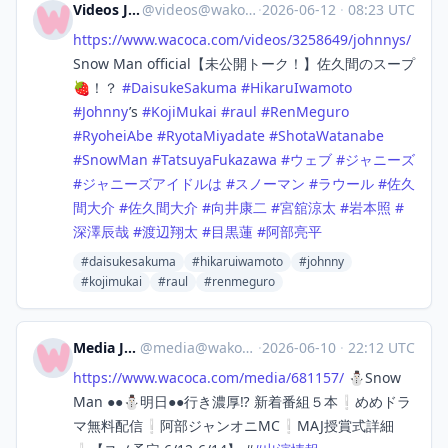
Videos Japan
@
videos@wakoka.com
·
2026-06-12
·
08:23 UTC
https://www.
wacoca.com/videos/3258649/john
nys/
Snow Man official【未公開トーク！】佐久間のスープ
🍓！？
#
DaisukeSakuma
#
HikaruIwamoto
#
Johnny
’s
#
KojiMukai
#
raul
#
RenMeguro
#
RyoheiAbe
#
RyotaMiyadate
#
ShotaWatanabe
#
SnowMan
#
TatsuyaFukazawa
#
ウェブ
#
ジャニーズ
#
ジャニーズアイドルは
#
スノーマン
#
ラウール
#
佐久
間大介
#
佐久間大介
#
向井康二
#
宮舘涼太
#
岩本照
#
深澤辰哉
#
渡辺翔太
#
目黒蓮
#
阿部亮平
#daisukesakuma
#hikaruiwamoto
#johnny
#kojimukai
#raul
#renmeguro
Media Japan
@
media@wakoka.com
·
2026-06-10
·
22:12 UTC
https://www.
wacoca.com/media/681157/
⛄Snow
Man ●●⛄明日●●行き濃厚⁉️ 新着番組５本❕めめドラ
マ無料配信❕阿部ジャンオニMC❕MAJ授賞式詳細