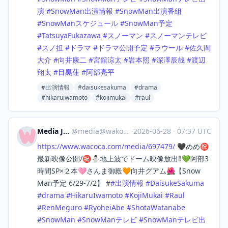
演
#
SnowMan出演情報
#
SnowMan出演番組
#
SnowManスケジュール
#
SnowMan予定
#
TatsuyaFukazawa
#
スノーマン
#
スノーマンテレビ
#
スノ担
#
ドラマ
#
ドラマ公開予定
#
ラウール
#
佐久間
大介
#
向井康二
#
宮舘涼太
#
岩本照
#
深澤辰哉
#
渡辺
翔太
#
目黒蓮
#
阿部亮平
#出演情報
#daisukesakuma
#drama
#hikaruiwamoto
#kojimukai
#raul
Media Japan
@
media@wakoka.com
·
2026-06-28
·
07:37 UTC
https://www.
wacoca.com/media/697479/
🖤めめ㊗️
最新映像公開/㊗️⛄地上波でドーム映像放出‼️💚阿部3
時間SP×２本🩷さんま御殿🧡向井グアム🌺【Snow
Man予定 6/29-7/2】 #
#
出演情報
#
DaisukeSakuma
#
drama
#
HikaruIwamoto
#
KojiMukai
#
Raul
#
RenMeguro
#
RyoheiAbe
#
ShotaWatanabe
#
SnowMan
#
SnowManテレビ
#
SnowManテレビ出