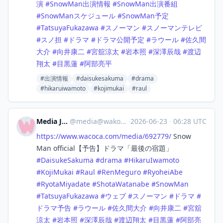
演
#
SnowMan出演情報
#
SnowMan出演番組
#
SnowManスケジュール
#
SnowMan予定
#
TatsuyaFukazawa
#
スノーマン
#
スノーマンテレビ
#
スノ担
#
ドラマ
#
ドラマ公開予定
#
ラウール
#
佐久間
大介
#
向井康二
#
宮舘涼太
#
岩本照
#
深澤辰哉
#
渡辺
翔太
#
目黒蓮
#
阿部亮平
#出演情報
#daisukesakuma
#drama
#hikaruiwamoto
#kojimukai
#raul
Media Japan
@
media@wakoka.com
·
2026-06-23
·
06:28 UTC
https://www.
wacoca.com/media/692779/
Snow
Man official【予告】ドラマ「最後の宿題」
#
DaisukeSakuma
#
drama
#
HikaruIwamoto
#
KojiMukai
#
Raul
#
RenMeguro
#
RyoheiAbe
#
RyotaMiyadate
#
ShotaWatanabe
#
SnowMan
#
TatsuyaFukazawa
#
ウェブ
#
スノーマン
#
ドラマ
#
ドラマ予告
#
ラウール
#
佐久間大介
#
向井康二
#
宮舘
涼太
#
岩本照
#
深澤辰哉
#
渡辺翔太
#
目黒蓮
#
阿部亮