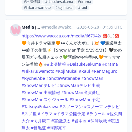
#出演情報
#daisukesakuma
#drama
#hikaruiwamoto
#kojimukai
#raul
Media Japan
@
media@wakoka.com
·
2026-05-28
·
01:35 UTC
https://www.
wacoca.com/media/667942/
㊗️(‘ω’)㊗️
🧡向井ドラマ確定🧡●●くんが大ポロり💥 💙渡辺翔太
●●終了の衝撃⚡️【Snow Man予定 5/29-5/31】🖤めめ
帰国ガチ私服チェック💚阿部W杯特番MC🧡マッサマ
ン決着戦🔥 #
#
出演情報
#
DaisukeSakuma
#
drama
#
HikaruIwamoto
#
KojiMukai
#
Raul
#
RenMeguro
#
RyoheiAbe
#
ShotaWatanabe
#
SnowMan
#
SnowManテレビ
#
SnowManテレビ出演
#
SnowMan出演情報
#
SnowMan出演番組
#
SnowManスケジュール
#
SnowMan予定
#
TatsuyaFukazawa
#
スノーマン
#
スノーマンテレビ
#
スノ担
#
ドラマ
#
ドラマ公開予定
#
ラウール
#
佐久間
大介
#
向井康二
#
宮舘涼太
#
岩本照
#
深澤辰哉
#
渡辺
翔太
#
目黒蓮
#
阿部亮平