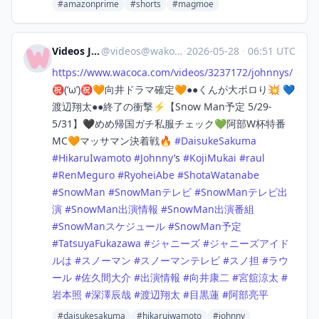
#amazonprime
#shorts
#magmoe
Videos Japan
@
videos@wakoka.com
·
2026-05-28
·
06:51 UTC
https://www.
wacoca.com/videos/3237172/john
nys/
㊗️(‘ω’)㊗️🧡向井ドラマ確定🧡●●くんが大ポロり💥 💙
渡辺翔太●●終了の衝撃⚡️【Snow Man予定 5/29-
5/31】🖤めめ帰国ガチ私服チェック💚阿部W杯特番
MC🧡マッサマン決着戦🔥
#
DaisukeSakuma
#
HikaruIwamoto
#
Johnny
’s
#
KojiMukai
#
raul
#
RenMeguro
#
RyoheiAbe
#
ShotaWatanabe
#
SnowMan
#
SnowManテレビ
#
SnowManテレビ出
演
#
SnowMan出演情報
#
SnowMan出演番組
#
SnowManスケジュール
#
SnowMan予定
#
TatsuyaFukazawa
#
ジャニーズ
#
ジャニーズアイド
ルは
#
スノーマン
#
スノーマンテレビ
#
スノ担
#
ラウ
ール
#
佐久間大介
#
出演情報
#
向井康二
#
宮舘涼太
#
岩本照
#
深澤辰哉
#
渡辺翔太
#
目黒蓮
#
阿部亮平
#daisukesakuma
#hikaruiwamoto
#johnny