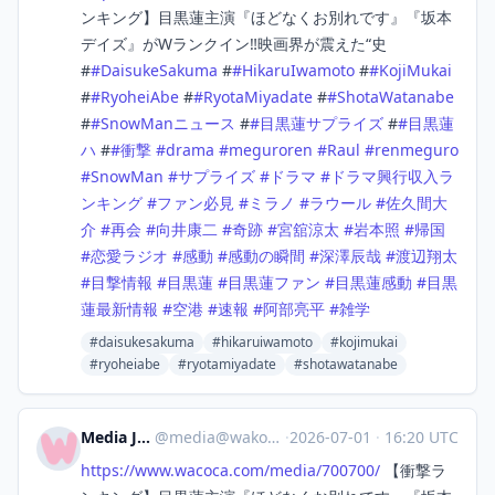
ンキング】目黒蓮主演『ほどなくお別れです』『坂本
デイズ』がWランクイン‼️映画界が震えた“史
#
#
DaisukeSakuma
#
#
HikaruIwamoto
#
#
KojiMukai
#
#
RyoheiAbe
#
#
RyotaMiyadate
#
#
ShotaWatanabe
#
#
SnowManニュース
#
#
目黒蓮サプライズ
#
#
目黒蓮
ハ
#
#
衝撃
#
drama
#
meguroren
#
Raul
#
renmeguro
#
SnowMan
#
サプライズ
#
ドラマ
#
ドラマ興行収入ラ
ンキング
#
ファン必見
#
ミラノ
#
ラウール
#
佐久間大
介
#
再会
#
向井康二
#
奇跡
#
宮舘涼太
#
岩本照
#
帰国
#
恋愛ラジオ
#
感動
#
感動の瞬間
#
深澤辰哉
#
渡辺翔太
#
目撃情報
#
目黒蓮
#
目黒蓮ファン
#
目黒蓮感動
#
目黒
蓮最新情報
#
空港
#
速報
#
阿部亮平
#
雑学
#daisukesakuma
#hikaruiwamoto
#kojimukai
#ryoheiabe
#ryotamiyadate
#shotawatanabe
Media Japan
@
media@wakoka.com
·
2026-07-01
·
16:20 UTC
https://www.
wacoca.com/media/700700/
【衝撃ラ