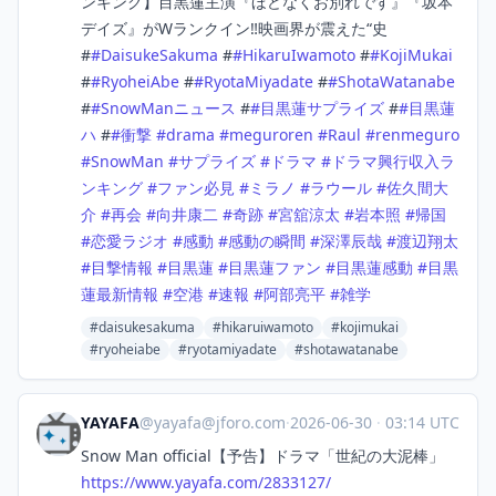
ンキング】目黒蓮主演『ほどなくお別れです』『坂本
デイズ』がWランクイン‼️映画界が震えた“史
#
#
DaisukeSakuma
#
#
HikaruIwamoto
#
#
KojiMukai
#
#
RyoheiAbe
#
#
RyotaMiyadate
#
#
ShotaWatanabe
#
#
SnowManニュース
#
#
目黒蓮サプライズ
#
#
目黒蓮
ハ
#
#
衝撃
#
drama
#
meguroren
#
Raul
#
renmeguro
#
SnowMan
#
サプライズ
#
ドラマ
#
ドラマ興行収入ラ
ンキング
#
ファン必見
#
ミラノ
#
ラウール
#
佐久間大
介
#
再会
#
向井康二
#
奇跡
#
宮舘涼太
#
岩本照
#
帰国
#
恋愛ラジオ
#
感動
#
感動の瞬間
#
深澤辰哉
#
渡辺翔太
#
目撃情報
#
目黒蓮
#
目黒蓮ファン
#
目黒蓮感動
#
目黒
蓮最新情報
#
空港
#
速報
#
阿部亮平
#
雑学
#daisukesakuma
#hikaruiwamoto
#kojimukai
#ryoheiabe
#ryotamiyadate
#shotawatanabe
YAYAFA
@
yayafa@jforo.com
·
2026-06-30
·
03:14 UTC
Snow Man official【予告】ドラマ「世紀の大泥棒」
https://www.
yayafa.com/2833127/