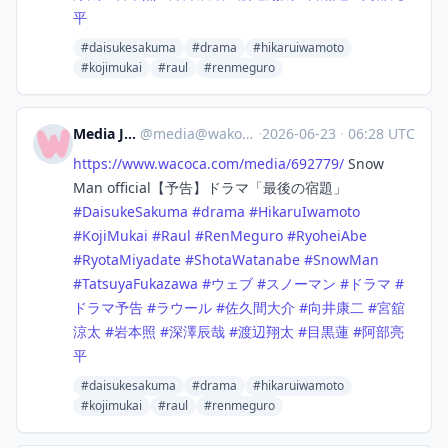
平
#daisukesakuma
#drama
#hikaruiwamoto
#kojimukai
#raul
#renmeguro
Media Japan
@
media@wakoka.com
·
2026-06-23
·
06:28 UTC
https://www.
wacoca.com/media/692779/
Snow
Man official【予告】ドラマ「最後の宿題」
#
DaisukeSakuma
#
drama
#
HikaruIwamoto
#
KojiMukai
#
Raul
#
RenMeguro
#
RyoheiAbe
#
RyotaMiyadate
#
ShotaWatanabe
#
SnowMan
#
TatsuyaFukazawa
#
ウェブ
#
スノーマン
#
ドラマ
#
ドラマ予告
#
ラウール
#
佐久間大介
#
向井康二
#
宮舘
涼太
#
岩本照
#
深澤辰哉
#
渡辺翔太
#
目黒蓮
#
阿部亮
平
#daisukesakuma
#drama
#hikaruiwamoto
#kojimukai
#raul
#renmeguro