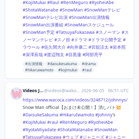
#
KojiMukai
#
Raul
#
RenMeguro
#
RyoheiAbe
#
ShotaWatanabe
#
SnowMan
#
SnowManテレビ
#
SnowManテレビ出演
#
SnowMan出演情報
#
SnowMan出演番組
#
SnowManスケジュール
#
SnowMan予定
#
TatsuyaFukazawa
#
スノーマン
#
ス
ノーマンテレビ
#
スノ担
#
ドラマ
#
ドラマ公開予定
#
ラウール
#
佐久間大介
#
向井康二
#
宮舘涼太
#
岩本照
#
深澤辰哉
#
渡辺翔太
#
目黒蓮
#
阿部亮平
#出演情報
#daisukesakuma
#drama
#hikaruiwamoto
#kojimukai
#raul
Videos Japan
@
videos@wakoka.com
·
2026-06-05
·
06:51 UTC
https://www.
wacoca.com/videos/3248712/john
nys/
Snow Man official【おまけ未公開！】消しバト💥
#
DaisukeSakuma
#
HikaruIwamoto
#
Johnny
’s
#
KojiMukai
#
raul
#
RenMeguro
#
RyoheiAbe
#
RyotaMiyadate
#
ShotaWatanabe
#
SnowMan
#
TatsuyaFukazawa
#
ウェブ
#
ジャニーズ
#
ジャニー