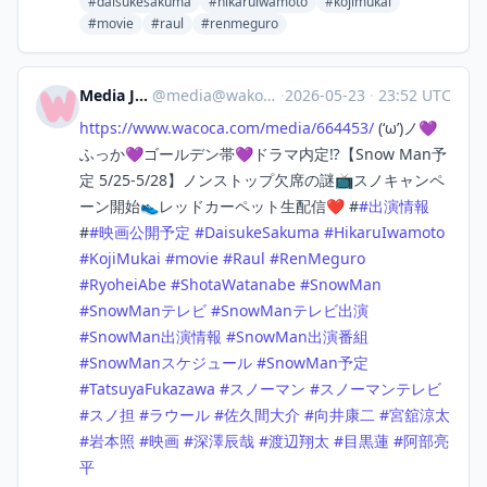
#daisukesakuma
#hikaruiwamoto
#kojimukai
#movie
#raul
#renmeguro
Media Japan
@
media@wakoka.com
·
2026-05-23
·
23:52 UTC
https://www.
wacoca.com/media/664453/
(‘ω’)ノ💜
ふっか💜ゴールデン帯💜ドラマ内定⁉️【Snow Man予
定 5/25-5/28】ノンストップ欠席の謎📺スノキャンペ
ーン開始👟レッドカーペット生配信❤️ #
#
出演情報
#
#
映画公開予定
#
DaisukeSakuma
#
HikaruIwamoto
#
KojiMukai
#
movie
#
Raul
#
RenMeguro
#
RyoheiAbe
#
ShotaWatanabe
#
SnowMan
#
SnowManテレビ
#
SnowManテレビ出演
#
SnowMan出演情報
#
SnowMan出演番組
#
SnowManスケジュール
#
SnowMan予定
#
TatsuyaFukazawa
#
スノーマン
#
スノーマンテレビ
#
スノ担
#
ラウール
#
佐久間大介
#
向井康二
#
宮舘涼太
#
岩本照
#
映画
#
深澤辰哉
#
渡辺翔太
#
目黒蓮
#
阿部亮
平