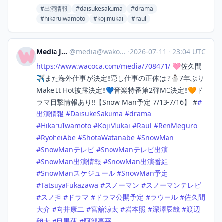
#出演情報
#daisukesakuma
#drama
#hikaruiwamoto
#kojimukai
#raul
Media Japan
@
media@wakoka.com
·
2026-07-11
·
23:04 UTC
https://www.
wacoca.com/media/708471/
🩷佐久間
✈️また海外仕事が決定‼️隠し仕事の正体は⁉️⛄7年ぶり
Make It Hot披露決定‼️💙音楽特番第2弾MC決定️‼️🧡ド
ラマ目撃情報あり️‼️【Snow Man予定 7/13-7/16】 #
#
出演情報
#
DaisukeSakuma
#
drama
#
HikaruIwamoto
#
KojiMukai
#
Raul
#
RenMeguro
#
RyoheiAbe
#
ShotaWatanabe
#
SnowMan
#
SnowManテレビ
#
SnowManテレビ出演
#
SnowMan出演情報
#
SnowMan出演番組
#
SnowManスケジュール
#
SnowMan予定
#
TatsuyaFukazawa
#
スノーマン
#
スノーマンテレビ
#
スノ担
#
ドラマ
#
ドラマ公開予定
#
ラウール
#
佐久間
大介
#
向井康二
#
宮舘涼太
#
岩本照
#
深澤辰哉
#
渡辺
翔太
#
目黒蓮
#
阿部亮平