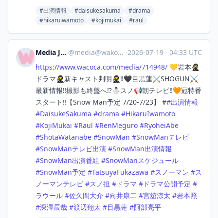
#出演情報
#daisukesakuma
#drama
#hikaruiwamoto
#kojimukai
#raul
Media Japan
@
media@wakoka.com
·
2026-07-19
·
04:33 UTC
https://www.
wacoca.com/media/714948/
💛岩本🥷
ドラマ🥷新キャスト判明🥷‼️🖤目黒蓮⚔️SHOGUN⚔️
最新情報‼️撮影も終盤へ⁉️⛄スノ📢朝テレビ‼️🧡冠特番
スタート‼️【Snow Man予定 7/20-7/23】 #
#
出演情報
#
DaisukeSakuma
#
drama
#
HikaruIwamoto
#
KojiMukai
#
Raul
#
RenMeguro
#
RyoheiAbe
#
ShotaWatanabe
#
SnowMan
#
SnowManテレビ
#
SnowManテレビ出演
#
SnowMan出演情報
#
SnowMan出演番組
#
SnowManスケジュール
#
SnowMan予定
#
TatsuyaFukazawa
#
スノーマン
#
ス
ノーマンテレビ
#
スノ担
#
ドラマ
#
ドラマ公開予定
#
ラウール
#
佐久間大介
#
向井康二
#
宮舘涼太
#
岩本照
#
深澤辰哉
#
渡辺翔太
#
目黒蓮
#
阿部亮平