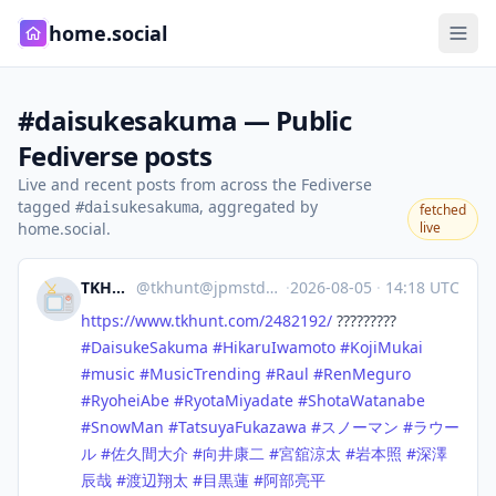
home.social
#daisukesakuma — Public
Fediverse posts
Live and recent posts from across the Fediverse
tagged
, aggregated by
#daisukesakuma
fetched
home.social.
live
TKHUNT
@
tkhunt@jpmstdn.com
·
2026-08-05
·
14:18 UTC
https://www.
tkhunt.com/2482192/
?????????
#
DaisukeSakuma
#
HikaruIwamoto
#
KojiMukai
#
music
#
MusicTrending
#
Raul
#
RenMeguro
#
RyoheiAbe
#
RyotaMiyadate
#
ShotaWatanabe
#
SnowMan
#
TatsuyaFukazawa
#
スノーマン
#
ラウー
ル
#
佐久間大介
#
向井康二
#
宮舘涼太
#
岩本照
#
深澤
辰哉
#
渡辺翔太
#
目黒蓮
#
阿部亮平