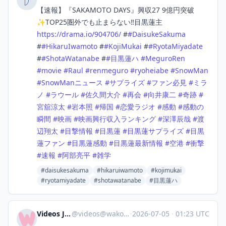
【速報】『SAKAMOTO DAYS』興収27 9億円突破
✨TOP25圏外でも止まらない‼️目黒蓮主
https://
drama.io/904706/
#
#
DaisukeSakuma
#
#
HikaruIwamoto
#
#
KojiMukai
#
#
RyotaMiyadate
#
#
ShotaWatanabe
#
#
目黒蓮ハ
#
MeguroRen
#
movie
#
Raul
#
renmeguro
#
ryoheiabe
#
SnowMan
#
SnowManニュース
#
サプライズ
#
ファン必見
#
ミラ
ノ
#
ラウール
#
佐久間大介
#
再会
#
向井康二
#
奇跡
#
宮舘涼太
#
岩本照
#
帰国
#
恋愛ラジオ
#
感動
#
感動の
瞬間
#
映画
#
映画興行収入ランキング
#
深澤辰哉
#
渡
辺翔太
#
目撃情報
#
目黒蓮
#
目黒蓮サプライズ
#
目黒
蓮ファン
#
目黒蓮感動
#
目黒蓮最新情報
#
空港
#
衝撃
#
速報
#
阿部亮平
#
雑学
#daisukesakuma
#hikaruiwamoto
#kojimukai
#ryotamiyadate
#shotawatanabe
#目黒蓮ハ
Videos Japan
@
videos@wakoka.com
·
2026-07-05
·
01:23 UTC