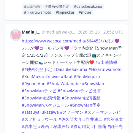
#出演情報
#映画公開予定
#daisukesakuma
#hikaruiwamoto
#kojimukai
#movie
Media Japan
@
media@wakoka.com
·
2026-05-23
·
23:52 UTC
https://www.
wacoca.com/media/664453/
(‘ω’)ノ💜
ふっか💜ゴールデン帯💜ドラマ内定⁉️【Snow Man予
定 5/25-5/28】ノンストップ欠席の謎📺スノキャンペ
ーン開始👟レッドカーペット生配信❤️ #
#
出演情報
#
#
映画公開予定
#
DaisukeSakuma
#
HikaruIwamoto
#
KojiMukai
#
movie
#
Raul
#
RenMeguro
#
RyoheiAbe
#
ShotaWatanabe
#
SnowMan
#
SnowManテレビ
#
SnowManテレビ出演
#
SnowMan出演情報
#
SnowMan出演番組
#
SnowManスケジュール
#
SnowMan予定
#
TatsuyaFukazawa
#
スノーマン
#
スノーマンテレビ
#
スノ担
#
ラウール
#
佐久間大介
#
向井康二
#
宮舘涼太
#
岩本照
#
映画
#
深澤辰哉
#
渡辺翔太
#
目黒蓮
#
阿部亮