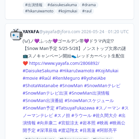
#出演情報
#daisukesakuma
#drama
#hikaruiwamoto
#kojimukai
#raul
YAYAFA
@
yayafa@jforo.com
·
2026-05-24
·
01:20 UTC
(‘ω’)ノ💜ふっか💜ゴールデン帯💜ドラマ内定⁉️
【Snow Man予定 5/25-5/28】ノンストップ欠席の謎
📺スノキャンペーン開始👟レッドカーペット生配信
❤️
https://www.
yayafa.com/2806892/
#
DaisukeSakuma
#
HikaruIwamoto
#
KojiMukai
#
movie
#
Raúl
#
RenMeguro
#
RyoheiAbe
#
ShotaWatanabe
#
SnowMan
#
SnowManテレビ
#
SnowManテレビ出演
#
SnowMan出演情報
#
SnowMan出演番組
#
SnowManスケジュール
#
SnowMan予定
#
TatsuyaFukazawa
#
スノーマン
#
ス
ノーマンテレビ
#
スノ担
#
ラウール
#
佐久間大介
#
出
演情報
#
向井康二
#
宮舘涼太
#
岩本照
#
映画
#
映画公
開予定
#
深澤辰哉
#
渡辺翔太
#
目黒蓮
#
阿部亮平