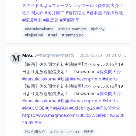
ズアイドルは
#
スノーマン
#
ラウール
#
佐久間大介
#
佐久間大介
#
向井康二
#
宮舘涼太
#
岩本照
#
深澤辰哉
#
渡辺翔太
#
目黒蓮
#
阿部亮平
#daisukesakuma
#hikaruiwamoto
#johnny
#kojimukai
#raul
#renmeguro
MAGMOE
@
magmoe@mastodon.social
·
2026-05-30
·
01:01 UTC
【映画】佐久間大介初主演映画｢スペシャルズ｣6月19
日より見放題配信決定！！#snowman
#
佐久間大介
#
daisukesakuma
#
映画
#
amazonprime
#
shorts
【映画】佐久間大介初主演映画｢スペシャルズ｣6月19
日より見放題配信決定！！#snowman
#
佐久間大介
#
daisukesakuma
#
映画
#
amazonprime
#
shorts
#
MAGMOE
#
JP
#
JAPAN
#
Celebrity26
#
佐久間大介
https://www.
magmoe.com/3002087/celebrity26
/20
26-05-30/
#佐久間大介
#daisukesakuma
#映画