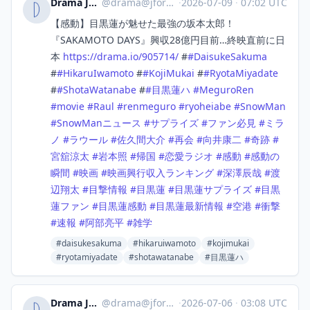
Drama Japan
@
drama@jforo.com
·
2026-07-09
·
07:02 UTC
【感動】目黒蓮が魅せた最強の坂本太郎！
『SAKAMOTO DAYS』興収28億円目前…終映直前に日
本
https://
drama.io/905714/
#
#
DaisukeSakuma
#
#
HikaruIwamoto
#
#
KojiMukai
#
#
RyotaMiyadate
#
#
ShotaWatanabe
#
#
目黒蓮ハ
#
MeguroRen
#
movie
#
Raul
#
renmeguro
#
ryoheiabe
#
SnowMan
#
SnowManニュース
#
サプライズ
#
ファン必見
#
ミラ
ノ
#
ラウール
#
佐久間大介
#
再会
#
向井康二
#
奇跡
#
宮舘涼太
#
岩本照
#
帰国
#
恋愛ラジオ
#
感動
#
感動の
瞬間
#
映画
#
映画興行収入ランキング
#
深澤辰哉
#
渡
辺翔太
#
目撃情報
#
目黒蓮
#
目黒蓮サプライズ
#
目黒
蓮ファン
#
目黒蓮感動
#
目黒蓮最新情報
#
空港
#
衝撃
#
速報
#
阿部亮平
#
雑学
#daisukesakuma
#hikaruiwamoto
#kojimukai
#ryotamiyadate
#shotawatanabe
#目黒蓮ハ
Drama Japan
@
drama@jforo.com
·
2026-07-06
·
03:08 UTC