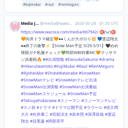
#kojimukai
#raul
#renmeguro
Media Japan
@
media@wakoka.com
·
2026-05-28
·
01:35 UTC
https://www.
wacoca.com/media/667942/
㊗️(‘ω’)㊗️
🧡向井ドラマ確定🧡●●くんが大ポロり💥 💙渡辺翔太
●●終了の衝撃⚡️【Snow Man予定 5/29-5/31】🖤めめ
帰国ガチ私服チェック💚阿部W杯特番MC🧡マッサマ
ン決着戦🔥 #
#
出演情報
#
DaisukeSakuma
#
drama
#
HikaruIwamoto
#
KojiMukai
#
Raul
#
RenMeguro
#
RyoheiAbe
#
ShotaWatanabe
#
SnowMan
#
SnowManテレビ
#
SnowManテレビ出演
#
SnowMan出演情報
#
SnowMan出演番組
#
SnowManスケジュール
#
SnowMan予定
#
TatsuyaFukazawa
#
スノーマン
#
スノーマンテレビ
#
スノ担
#
ドラマ
#
ドラマ公開予定
#
ラウール
#
佐久間
大介
#
向井康二
#
宮舘涼太
#
岩本照
#
深澤辰哉
#
渡辺
翔太
#
目黒蓮
#
阿部亮平