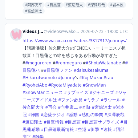
#阿部亮平
#目黒蓮
#渡辺翔太
#深澤辰哉
#岩本照
#宮舘涼太
Videos Japan
@
videos@wakoka.com
·
2026-07-23
·
19:00 UTC
https://www.
wacoca.com/videos/3317317/john
nys/
【話題沸騰】佐久間大介のFENDIストーリーにスノ担
歓喜！目黒蓮との絆を感じるある行動が尊すぎた
#
#
meguroren
#
#
renmeguro
#
#
ShotaWatanabe
#
#
目黒蓮ハ
#
#
目黒蓮ファン
#
daisukesakuma
#
HikaruIwamoto
#
Johnny
’s
#
KojiMukai
#
raul
#
RyoheiAbe
#
RyotaMiyadate
#
SnowMan
#
SnowManニュース
#
サプライズ
#
ジャニーズ
#
ジャ
ニーズアイドルは
#
ファン必見
#
ミラノ
#
ラウール
#
佐久間大介
#
再会
#
向井康二
#
奇跡
#
宮舘涼太
#
岩本
照
#
帰国
#
恋愛ラジオ
#
感動
#
感動の瞬間
#
深澤辰哉
#
渡辺翔太
#
目撃情報
#
目黒蓮
#
目黒蓮サプライズ
#
目
黒蓮感動
#
目黒蓮最新情報
#
空港
#
衝撃
#
速報
#
阿部
亮平
#
雑学