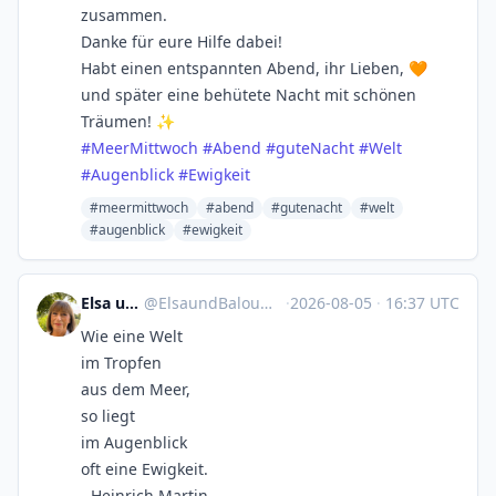
zusammen.
Danke für eure Hilfe dabei!
Habt einen entspannten Abend, ihr Lieben, 🧡
und später eine behütete Nacht mit schönen
Träumen! ✨
#
MeerMittwoch
#
Abend
#
guteNacht
#
Welt
#
Augenblick
#
Ewigkeit
#meermittwoch
#abend
#gutenacht
#welt
#augenblick
#ewigkeit
Elsa und Balou
@
ElsaundBalou@mastodon.social
·
2026-08-05
·
16:37 UTC
Wie eine Welt
im Tropfen
aus dem Meer,
so liegt
im Augenblick
oft eine Ewigkeit.
- Heinrich Martin -