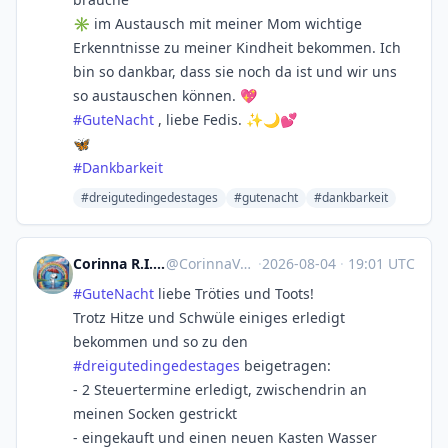
✳️ im Austausch mit meiner Mom wichtige
Erkenntnisse zu meiner Kindheit bekommen. Ich
bin so dankbar, dass sie noch da ist und wir uns
so austauschen können. 💖
#
GuteNacht
, liebe Fedis. ✨🌙💕
🦋
#
Dankbarkeit
#dreigutedingedestages
#gutenacht
#dankbarkeit
Corinna R.I.P. Natenom :nona:
@
CorinnaVahrenk1@troet.cafe
·
2026-08-04
·
19:01 UTC
#
GuteNacht
liebe Tröties und Toots!
Trotz Hitze und Schwüle einiges erledigt
bekommen und so zu den
#
dreigutedingedestages
beigetragen:
- 2 Steuertermine erledigt, zwischendrin an
meinen Socken gestrickt
- eingekauft und einen neuen Kasten Wasser