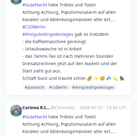
#
GuteNacht
liebe Tröties und Toots!
Achtung Achtung, Populismusalarm auf allen
Kanälen und Ablenkungsmanöver aller Art....
#
CSDBerlin
#
dreigutedingedestages
gab es trotzdem:
- die Kaffeemaschine gereinigt
- Urlaubswäsche ist in Arbeit
- das Tammi-Tee ist nach mehreren Stunden
Dreisatzrechnen jetzt auf den Nadeln und der
Start sieht gut aus.
Schlaft bunt und träumt schön 🌈 ✨ 😴 💤 💫 🐈‍⬛
#gutenacht
#csdberlin
#dreigutedingedestages
Corinna R.I.P. Natenom :nona:
@
CorinnaVahrenk1@troet.cafe
·
2026-07-27
·
19:59 UTC
#
GuteNacht
liebe Tröties und Toots!
Achtung Achtung, Populismusalarm auf allen
Kanälen und Ablenkungsmanöver aller Art....