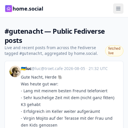
home.social
#gutenacht — Public Fediverse
posts
Live and recent posts from across the Fediverse
fetched
tagged
, aggregated by home.social.
live
#gutenacht
🇺🇦luc
@
luc@troet.cafe
·
2026-08-05
·
21:32 UTC
Gute Nacht, Herde 🐘
Was heute gut war:
- Lang mit meinem besten Freund telefoniert
- Sehr kuschelige Zeit mit dem (nicht ganz fitten)
K3 gehabt
- Erfolgreich im Keller weiter aufgeräumt
- Virgin Mojito auf der Terasse mit der Frau und
den Kids genossen