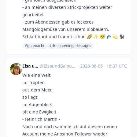
- an meinen diversen Strickprojekten weiter
gearbeitet
- zum Abendessen gab es leckeres
Mangoldgemüse von unserem Biobauern.
Schlaft bunt und träumt schön 🌈 ✨ 😴 💤 💫 🐈‍⬛
#gutenacht
#dreigutedingedestages
Elsa und Balou
@
ElsaundBalou@mastodon.social
·
2026-08-05
·
16:37 UTC
Wie eine Welt
im Tropfen
aus dem Meer,
so liegt
im Augenblick
oft eine Ewigkeit.
- Heinrich Martin -
Nach und nach sammle ich auf diesem neuen
Account meine Anoxinon-Follower wieder