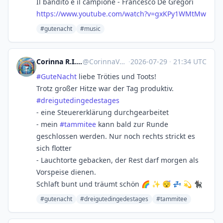
Il bandito e il campione - Francesco De Gregori
https://www.
youtube.com/watch?v=gxKPy1WMtMw
#gutenacht
#music
Corinna R.I.P. Natenom :nona:
@
CorinnaVahrenk1@troet.cafe
·
2026-07-29
·
21:34 UTC
#
GuteNacht
liebe Tröties und Toots!
Trotz großer Hitze war der Tag produktiv.
#
dreigutedingedestages
- eine Steuererklärung durchgearbeitet
- mein
#
tammitee
kann bald zur Runde
geschlossen werden. Nur noch rechts strickt es
sich flotter
- Lauchtorte gebacken, der Rest darf morgen als
Vorspeise dienen.
Schlaft bunt und träumt schön 🌈 ✨ 😴 💤 💫 🐈‍⬛
#gutenacht
#dreigutedingedestages
#tammitee