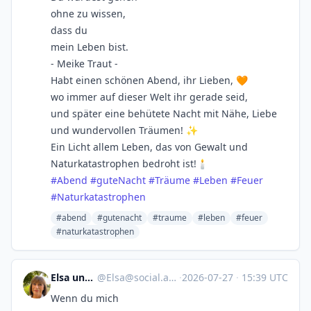
ohne zu wissen,
dass du
mein Leben bist.
- Meike Traut -
Habt einen schönen Abend, ihr Lieben, 🧡
wo immer auf dieser Welt ihr gerade seid,
und später eine behütete Nacht mit Nähe, Liebe
und wundervollen Träumen! ✨
Ein Licht allem Leben, das von Gewalt und
Naturkatastrophen bedroht ist!🕯️
#
Abend
#
guteNacht
#
Träume
#
Leben
#
Feuer
#
Naturkatastrophen
#abend
#gutenacht
#traume
#leben
#feuer
#naturkatastrophen
Elsa und Balou
@
Elsa@social.anoxinon.de
·
2026-07-27
·
15:39 UTC
Wenn du mich