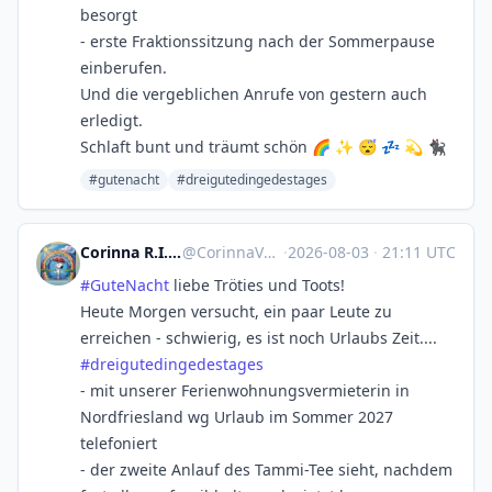
besorgt
- erste Fraktionssitzung nach der Sommerpause
einberufen.
Und die vergeblichen Anrufe von gestern auch
erledigt.
Schlaft bunt und träumt schön 🌈 ✨ 😴 💤 💫 🐈‍⬛
#gutenacht
#dreigutedingedestages
Corinna R.I.P. Natenom :nona:
@
CorinnaVahrenk1@troet.cafe
·
2026-08-03
·
21:11 UTC
#
GuteNacht
liebe Tröties und Toots!
Heute Morgen versucht, ein paar Leute zu
erreichen - schwierig, es ist noch Urlaubs Zeit....
#
dreigutedingedestages
- mit unserer Ferienwohnungsvermieterin in
Nordfriesland wg Urlaub im Sommer 2027
telefoniert
- der zweite Anlauf des Tammi-Tee sieht, nachdem