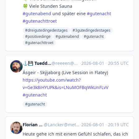
🍀 Viele Stunden Sauna
#
gutenabend
und später eine
#
gutenacht
#
gutenachttroet
#dreigutedingedestages
#3gutedingedestages
#positivedinge
#gutenabend
#gutenacht
#gutenachttroet
⚓💾 Tueddelmors 💾⚓
@
reeeen@norden.social
·
2026-08-01
·
20:55 UTC
Ásgeir - Skýjaborg (Live Session in Flatey)
https://
youtube.com/watch?
v=Ge3k8iHYUP
k&is=LNuMOFBqWkUnFLvV
#
gutenacht
#gutenacht
Florian Lancker
@
Lancker@metalhead.club
·
2026-08-01
·
20:19 UTC
Heute gehe ich mit einem Gefühl schlafen, das ich