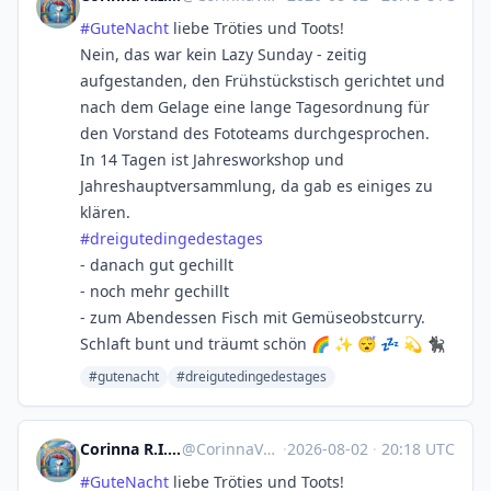
#
GuteNacht
liebe Tröties und Toots!
Nein, das war kein Lazy Sunday - zeitig
aufgestanden, den Frühstückstisch gerichtet und
nach dem Gelage eine lange Tagesordnung für
den Vorstand des Fototeams durchgesprochen.
In 14 Tagen ist Jahresworkshop und
Jahreshauptversammlung, da gab es einiges zu
klären.
#
dreigutedingedestages
- danach gut gechillt
- noch mehr gechillt
- zum Abendessen Fisch mit Gemüseobstcurry.
Schlaft bunt und träumt schön 🌈 ✨ 😴 💤 💫 🐈‍⬛
#gutenacht
#dreigutedingedestages
Corinna R.I.P. Natenom :nona:
@
CorinnaVahrenk1@troet.cafe
·
2026-08-02
·
20:18 UTC
#
GuteNacht
liebe Tröties und Toots!