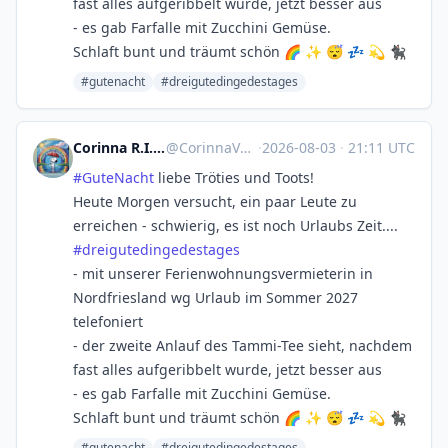
fast alles aufgeribbelt wurde, jetzt besser aus
- es gab Farfalle mit Zucchini Gemüse.
Schlaft bunt und träumt schön 🌈 ✨ 😴 💤 💫 🐈‍⬛
#gutenacht
#dreigutedingedestages
Corinna R.I.P. Natenom :nona:
@
CorinnaVahrenk1@troet.cafe
·
2026-08-03
·
21:11 UTC
#
GuteNacht
liebe Tröties und Toots!
Heute Morgen versucht, ein paar Leute zu
erreichen - schwierig, es ist noch Urlaubs Zeit....
#
dreigutedingedestages
- mit unserer Ferienwohnungsvermieterin in
Nordfriesland wg Urlaub im Sommer 2027
telefoniert
- der zweite Anlauf des Tammi-Tee sieht, nachdem
fast alles aufgeribbelt wurde, jetzt besser aus
- es gab Farfalle mit Zucchini Gemüse.
Schlaft bunt und träumt schön 🌈 ✨ 😴 💤 💫 🐈‍⬛
#gutenacht
#dreigutedingedestages