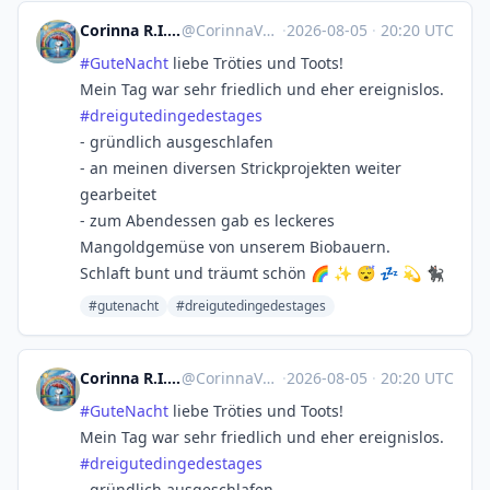
Corinna R.I.P. Natenom :nona:
@
CorinnaVahrenk1@troet.cafe
·
2026-08-05
·
20:20 UTC
#
GuteNacht
liebe Tröties und Toots!
Mein Tag war sehr friedlich und eher ereignislos.
#
dreigutedingedestages
- gründlich ausgeschlafen
- an meinen diversen Strickprojekten weiter
gearbeitet
- zum Abendessen gab es leckeres
Mangoldgemüse von unserem Biobauern.
Schlaft bunt und träumt schön 🌈 ✨ 😴 💤 💫 🐈‍⬛
#gutenacht
#dreigutedingedestages
Corinna R.I.P. Natenom :nona:
@
CorinnaVahrenk1@troet.cafe
·
2026-08-05
·
20:20 UTC
#
GuteNacht
liebe Tröties und Toots!
Mein Tag war sehr friedlich und eher ereignislos.
#
dreigutedingedestages
- gründlich ausgeschlafen