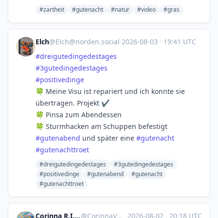
#zartheit
#gutenacht
#natur
#video
#gras
Elch
@
Elch@norden.social
·
2026-08-03
·
19:41 UTC
#
dreigutedingedestages
#
3gutedingedestages
#
positivedinge
🍀 Meine Visu ist repariert und ich konnte sie
übertragen. Projekt ✔️
🍀 Pinsa zum Abendessen
🍀 Sturmhacken am Schuppen befestigt
#
gutenabend
und später eine
#
gutenacht
#
gutenachttroet
#dreigutedingedestages
#3gutedingedestages
#positivedinge
#gutenabend
#gutenacht
#gutenachttroet
Corinna R.I.P. Natenom :nona:
@
CorinnaVahrenk1@troet.cafe
·
2026-08-02
·
20:18 UTC