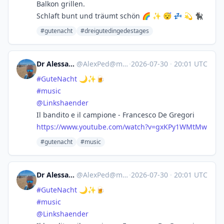
Balkon grillen.
Schlaft bunt und träumt schön 🌈 ✨ 😴 💤 💫 🐈‍⬛
#gutenacht
#dreigutedingedestages
Dr Alessandro 🩺🚼
@
AlexPed@mastodon.uno
·
2026-07-30
·
20:01 UTC
#
GuteNacht
🌙✨🍺
#
music
@
Linkshaender
Il bandito e il campione - Francesco De Gregori
https://www.
youtube.com/watch?v=gxKPy1WMtMw
#gutenacht
#music
Dr Alessandro 🩺🚼
@
AlexPed@mastodon.uno
·
2026-07-30
·
20:01 UTC
#
GuteNacht
🌙✨🍺
#
music
@
Linkshaender