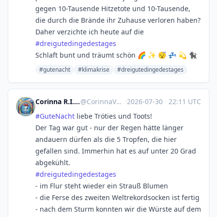
gegen 10-Tausende Hitzetote und 10-Tausende,
die durch die Brände ihr Zuhause verloren haben?
Daher verzichte ich heute auf die
#
dreigutedingedestages
Schlaft bunt und träumt schön 🌈 ✨ 😴 💤 💫 🐈‍⬛
#gutenacht
#klimakrise
#dreigutedingedestages
Corinna R.I.P. Natenom :nona:
@
CorinnaVahrenk1@troet.cafe
·
2026-07-30
·
22:11 UTC
#
GuteNacht
liebe Tröties und Toots!
Der Tag war gut - nur der Regen hätte länger
andauern dürfen als die 5 Tropfen, die hier
gefallen sind. Immerhin hat es auf unter 20 Grad
abgekühlt.
#
dreigutedingedestages
- im Flur steht wieder ein Strauß Blumen
- die Ferse des zweiten Weltrekordsocken ist fertig
- nach dem Sturm konnten wir die Würste auf dem