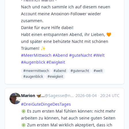
Nach und nach sammle ich auf diesem neuen
Account meine Anoxinon-Follower wieder
zusammen.
Danke für eure Hilfe dabei!
Habt einen entspannten Abend, ihr Lieben, 🧡
und später eine behütete Nacht mit schönen
Träumen! ✨
#
MeerMittwoch
#
Abend
#
guteNacht
#
Welt
#
Augenblick
#
Ewigkeit
#meermittwoch
#abend
#gutenacht
#welt
#augenblick
#ewigkeit
Marion 🦋☀️🏳️‍🌈🏳️‍⚧️
@
Sagesse@norden.social
·
2026-08-04
·
20:24 UTC
#
DreiGuteDingeDesTages
✳️ Es zum ersten Mal fühlen können: nicht mehr
arbeiten zu können, hat auch seine guten Seiten
✳️ Zum ersten Mal wirklich akzeptiert, dass ich