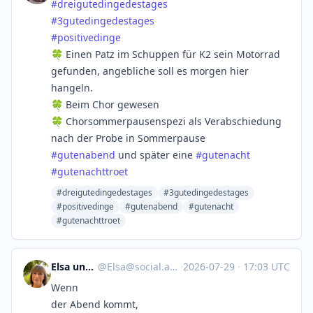
#
dreigutedingedestages
#
3gutedingedestages
#
positivedinge
🍀 Einen Patz im Schuppen für K2 sein Motorrad
gefunden, angebliche soll es morgen hier
hangeln.
🍀 Beim Chor gewesen
🍀 Chorsommerpausenspezi als Verabschiedung
nach der Probe in Sommerpause
#
gutenabend
und später eine
#
gutenacht
#
gutenachttroet
#dreigutedingedestages
#3gutedingedestages
#positivedinge
#gutenabend
#gutenacht
#gutenachttroet
Elsa und Balou
@
Elsa@social.anoxinon.de
·
2026-07-29
·
17:03 UTC
Wenn
der Abend kommt,