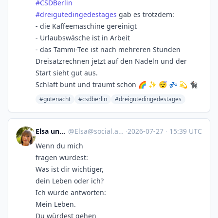
#
CSDBerlin
#
dreigutedingedestages
gab es trotzdem:
- die Kaffeemaschine gereinigt
- Urlaubswäsche ist in Arbeit
- das Tammi-Tee ist nach mehreren Stunden
Dreisatzrechnen jetzt auf den Nadeln und der
Start sieht gut aus.
Schlaft bunt und träumt schön 🌈 ✨ 😴 💤 💫 🐈‍⬛
#gutenacht
#csdberlin
#dreigutedingedestages
Elsa und Balou
@
Elsa@social.anoxinon.de
·
2026-07-27
·
15:39 UTC
Wenn du mich
fragen würdest:
Was ist dir wichtiger,
dein Leben oder ich?
Ich würde antworten:
Mein Leben.
Du würdest gehen