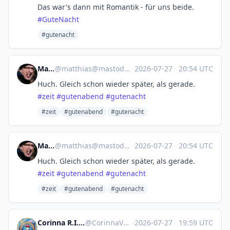
Das war's dann mit Romantik - für uns beide.
#
GuteNacht
#gutenacht
Matthias
@
matthias@mastodon.lebenswert.social
·
2026-07-27
·
20:54 UTC
Huch. Gleich schon wieder später, als gerade.
#
zeit
#
gutenabend
#
gutenacht
#zeit
#gutenabend
#gutenacht
Matthias
@
matthias@mastodon.lebenswert.social
·
2026-07-27
·
20:54 UTC
Huch. Gleich schon wieder später, als gerade.
#
zeit
#
gutenabend
#
gutenacht
#zeit
#gutenabend
#gutenacht
Corinna R.I.P. Natenom :nona:
@
CorinnaVahrenk1@troet.cafe
·
2026-07-27
·
19:59 UTC