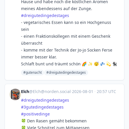
Hause und habe noch die köstlichen Aromen
meines Abendessens auf der Zunge.
#
dreigutedingedestages
- vegetarisches Essen kann so ein Hochgenuss
sein
- einen Fraktionskollegen mit einem Geschenk
überrascht
- komme mit der Technik der Jo-jo Socken Ferse
immer besser klar.
Schlaft bunt und träumt schön 🌈 ✨ 😴 💤 💫 🐈‍⬛
#gutenacht
#dreigutedingedestages
Elch
@
Elch@norden.social
·
2026-08-01
·
20:57 UTC
#
dreigutedingedestages
#
3gutedingedestages
#
positivedinge
🍀 Den Rasen gemäht bekommen
🍀 Viele Schnitzel zum Mittagessen