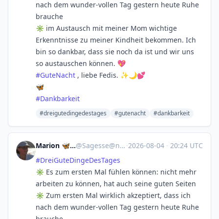
nach dem wunder-vollen Tag gestern heute Ruhe
brauche
✳️ im Austausch mit meiner Mom wichtige
Erkenntnisse zu meiner Kindheit bekommen. Ich
bin so dankbar, dass sie noch da ist und wir uns
so austauschen können. 💖
#
GuteNacht
, liebe Fedis. ✨🌙💕
🦋
#
Dankbarkeit
#dreigutedingedestages
#gutenacht
#dankbarkeit
Marion 🦋☀️🏳️‍🌈🏳️‍⚧️
@
Sagesse@norden.social
·
2026-08-04
·
20:24 UTC
#
DreiGuteDingeDesTages
✳️ Es zum ersten Mal fühlen können: nicht mehr
arbeiten zu können, hat auch seine guten Seiten
✳️ Zum ersten Mal wirklich akzeptiert, dass ich
nach dem wunder-vollen Tag gestern heute Ruhe
brauche