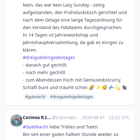
Nein, das war kein Lazy Sunday - zeitig
aufgestanden, den Frühstückstisch gerichtet und
nach dem Gelage eine lange Tagesordnung für
den Vorstand des Fototeams durchgesprochen.
In 14 Tagen ist Jahresworkshop und
Jahreshauptversammlung, da gab es einiges zu
klären.
#
dreigutedingedestages
- danach gut gechillt
- noch mehr gechillt
- zum Abendessen Fisch mit Gemüseobstcurry.
Schlaft bunt und träumt schön 🌈 ✨ 😴 💤 💫 🐈‍⬛
#gutenacht
#dreigutedingedestages
Corinna R.I.P. Natenom :nona:
@
CorinnaVahrenk1@troet.cafe
·
2026-08-01
·
22:22 UTC
#
GuteNacht
liebe Tröties und Toots!
Bin seit einer guten halben Stunde wieder zu