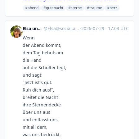
#abend
#gutenacht
#sterne
#traume
#herz
Elsa und Balou
@
Elsa@social.anoxinon.de
·
2026-07-29
·
17:03 UTC
Wenn
der Abend kommt,
dem Tag behutsam
die Hand
auf die Schulter legt,
und sagt:
"Jetzt ist's gut.
Ruh dich aus!",
breitet die Nacht
ihre Sternendecke
über uns aus
und entlässt uns
mit all dem,
was uns bedrückt,