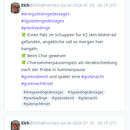
Elch
@
Elch@norden.social
·
2026-07-29
·
20:19 UTC
#
dreigutedingedestages
#
3gutedingedestages
#
positivedinge
🍀 Einen Patz im Schuppen für K2 sein Motorrad
gefunden, angebliche soll es morgen hier
hangeln.
🍀 Beim Chor gewesen
🍀 Chorsommerpausenspezi als Verabschiedung
nach der Probe in Sommerpause
#
gutenabend
und später eine
#
gutenacht
#
gutenachttroet
#dreigutedingedestages
#3gutedingedestages
#positivedinge
#gutenabend
#gutenacht
#gutenachttroet
Elch
@
Elch@norden.social
·
2026-07-29
·
20:19 UTC