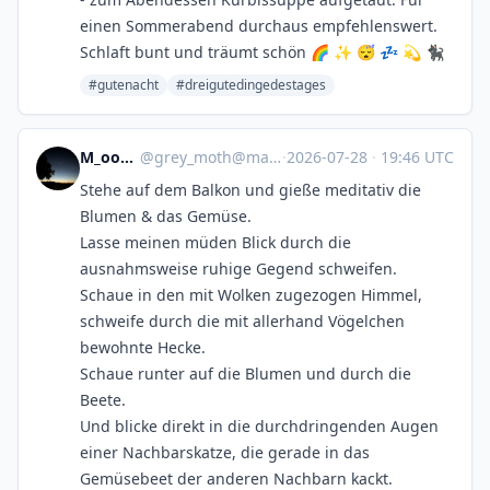
einen Sommerabend durchaus empfehlenswert.
Schlaft bunt und träumt schön 🌈 ✨ 😴 💤 💫 🐈‍⬛
#gutenacht
#dreigutedingedestages
M_oonmood
@
grey_moth@mastodon.social
·
2026-07-28
·
19:46 UTC
Stehe auf dem Balkon und gieße meditativ die
Blumen & das Gemüse.
Lasse meinen müden Blick durch die
ausnahmsweise ruhige Gegend schweifen.
Schaue in den mit Wolken zugezogen Himmel,
schweife durch die mit allerhand Vögelchen
bewohnte Hecke.
Schaue runter auf die Blumen und durch die
Beete.
Und blicke direkt in die durchdringenden Augen
einer Nachbarskatze, die gerade in das
Gemüsebeet der anderen Nachbarn kackt.