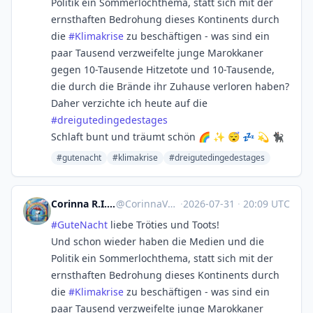
Politik ein Sommerlochthema, statt sich mit der
ernsthaften Bedrohung dieses Kontinents durch
die
#
Klimakrise
zu beschäftigen - was sind ein
paar Tausend verzweifelte junge Marokkaner
gegen 10-Tausende Hitzetote und 10-Tausende,
die durch die Brände ihr Zuhause verloren haben?
Daher verzichte ich heute auf die
#
dreigutedingedestages
Schlaft bunt und träumt schön 🌈 ✨ 😴 💤 💫 🐈‍⬛
#gutenacht
#klimakrise
#dreigutedingedestages
Corinna R.I.P. Natenom :nona:
@
CorinnaVahrenk1@troet.cafe
·
2026-07-31
·
20:09 UTC
#
GuteNacht
liebe Tröties und Toots!
Und schon wieder haben die Medien und die
Politik ein Sommerlochthema, statt sich mit der
ernsthaften Bedrohung dieses Kontinents durch
die
#
Klimakrise
zu beschäftigen - was sind ein
paar Tausend verzweifelte junge Marokkaner