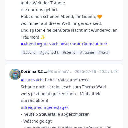
in die Welt der Träume,
die nur uns gehört.
Habt einen schönen Abend, ihr Lieben, 🧡
wo immer auf dieser Welt ihr gerade seid,
und später eine behütete Nacht mit wundervollen
Träumen! ✨
#
Abend
#
guteNacht
#
Sterne
#
Träume
#
Herz
#abend
#gutenacht
#sterne
#traume
#herz
Corinna R.I.P. Natenom :nona:
@
CorinnaVahrenk1@troet.cafe
·
2026-07-28
·
20:57 UTC
#
GuteNacht
liebe Tröties und Toots!
Schaue noch Harald Lesch zum Thema Wald -
wers jetzt nicht gucken kann - Mediathek
durchstöbern!
#
dreigutedingedestages
- heute 5 Steuerfälle abgeschlossen
- Wäsche gelegt
- zum Abendessen Kürbissuppe aufgetaut. Für