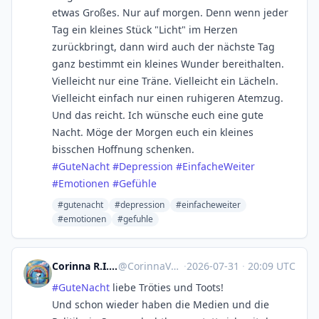
etwas Großes. Nur auf morgen. Denn wenn jeder
Tag ein kleines Stück "Licht" im Herzen
zurückbringt, dann wird auch der nächste Tag
ganz bestimmt ein kleines Wunder bereithalten.
Vielleicht nur eine Träne. Vielleicht ein Lächeln.
Vielleicht einfach nur einen ruhigeren Atemzug.
Und das reicht. Ich wünsche euch eine gute
Nacht. Möge der Morgen euch ein kleines
bisschen Hoffnung schenken.
#
GuteNacht
#
Depression
#
EinfacheWeiter
#
Emotionen
#
Gefühle
#gutenacht
#depression
#einfacheweiter
#emotionen
#gefuhle
Corinna R.I.P. Natenom :nona:
@
CorinnaVahrenk1@troet.cafe
·
2026-07-31
·
20:09 UTC
#
GuteNacht
liebe Tröties und Toots!
Und schon wieder haben die Medien und die