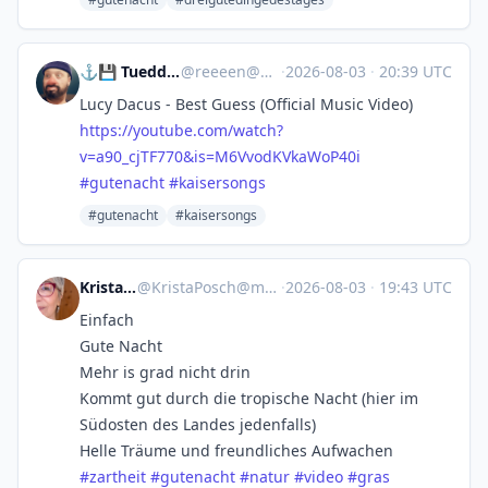
⚓💾 Tueddelmors 💾⚓
@
reeeen@norden.social
·
2026-08-03
·
20:39 UTC
Lucy Dacus - Best Guess (Official Music Video)
https://
youtube.com/watch?
v=a90_cjTF77
0&is=M6VvodKVkaWoP40i
#
gutenacht
#
kaisersongs
#gutenacht
#kaisersongs
Krista Posch
@
KristaPosch@mastodon.social
·
2026-08-03
·
19:43 UTC
Einfach
Gute Nacht
Mehr is grad nicht drin
Kommt gut durch die tropische Nacht (hier im
Südosten des Landes jedenfalls)
Helle Träume und freundliches Aufwachen
#
zartheit
#
gutenacht
#
natur
#
video
#
gras