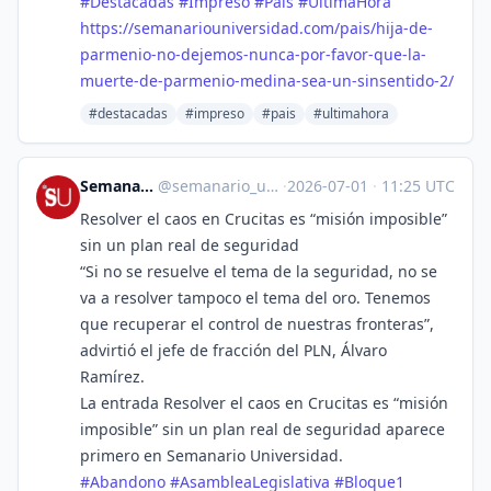
#
Destacadas
#
Impreso
#
País
#
ÚltimaHora
https://
semanariouniversidad.com/pais/
hija-de-
parmenio-no-dejemos-nunca-por-favor-que-la-
muerte-de-parmenio-medina-sea-un-sinsentido-2/
#destacadas
#impreso
#pais
#ultimahora
Semanario Universidad
@
semanario_universidad@bots.fedi.cr
·
2026-07-01
·
11:25 UTC
Resolver el caos en Crucitas es “misión imposible”
sin un plan real de seguridad
“Si no se resuelve el tema de la seguridad, no se
va a resolver tampoco el tema del oro. Tenemos
que recuperar el control de nuestras fronteras”,
advirtió el jefe de fracción del PLN, Álvaro
Ramírez.
La entrada Resolver el caos en Crucitas es “misión
imposible” sin un plan real de seguridad aparece
primero en Semanario Universidad.
#
Abandono
#
AsambleaLegislativa
#
Bloque1