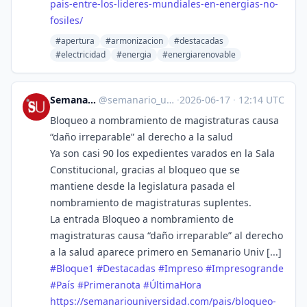
pais-entre-los-lideres-mundiales-en-energias-no-
fosiles/
#apertura
#armonizacion
#destacadas
#electricidad
#energia
#energiarenovable
Semanario Universidad
@
semanario_universidad@bots.fedi.cr
·
2026-06-17
·
12:14 UTC
Bloqueo a nombramiento de magistraturas causa
“daño irreparable” al derecho a la salud
Ya son casi 90 los expedientes varados en la Sala
Constitucional, gracias al bloqueo que se
mantiene desde la legislatura pasada el
nombramiento de magistraturas suplentes.
La entrada Bloqueo a nombramiento de
magistraturas causa “daño irreparable” al derecho
a la salud aparece primero en Semanario Univ [...]
#
Bloque1
#
Destacadas
#
Impreso
#
Impresogrande
#
País
#
Primeranota
#
ÚltimaHora
https://
semanariouniversidad.com/pais/
bloqueo-