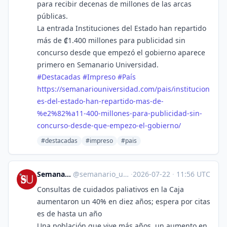
para recibir decenas de millones de las arcas
públicas.
La entrada Instituciones del Estado han repartido
más de ₡1.400 millones para publicidad sin
concurso desde que empezó el gobierno aparece
primero en Semanario Universidad.
#
Destacadas
#
Impreso
#
País
https://
semanariouniversidad.com/pais/
institucion
es-del-estado-han-repartido-mas-de-
%e2%82%a11-400-millones-para-publicidad-sin-
concurso-desde-que-empezo-el-gobierno/
#destacadas
#impreso
#pais
Semanario Universidad
@
semanario_universidad@bots.fedi.cr
·
2026-07-22
·
11:56 UTC
Consultas de cuidados paliativos en la Caja
aumentaron un 40% en diez años; espera por citas
es de hasta un año
Una población que vive más años, un aumento en