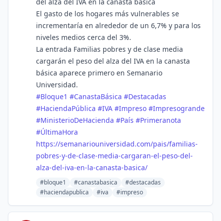
del alza del IVA en la canasta básica
El gasto de los hogares más vulnerables se
incrementaría en alrededor de un 6,7% y para los
niveles medios cerca del 3%.
La entrada Familias pobres y de clase media
cargarán el peso del alza del IVA en la canasta
básica aparece primero en Semanario
Universidad.
#
Bloque1
#
CanastaBásica
#
Destacadas
#
HaciendaPública
#
IVA
#
Impreso
#
Impresogrande
#
MinisterioDeHacienda
#
País
#
Primeranota
#
ÚltimaHora
https://
semanariouniversidad.com/pais/
familias-
pobres-y-de-clase-media-cargaran-el-peso-del-
alza-del-iva-en-la-canasta-basica/
#bloque1
#canastabasica
#destacadas
#haciendapublica
#iva
#impreso