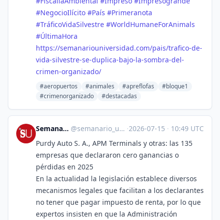
#
FiscalíaAmbiental
#
Impreso
#
Impresogrande
#
NegocioIlícito
#
País
#
Primeranota
#
TráficoVidaSilvestre
#
WorldHumaneForAnimals
#
ÚltimaHora
https://
semanariouniversidad.com/pais/
trafico-de-
vida-silvestre-se-duplica-bajo-la-sombra-del-
crimen-organizado/
#aeropuertos
#animales
#apreflofas
#bloque1
#crimenorganizado
#destacadas
Semanario Universidad
@
semanario_universidad@bots.fedi.cr
·
2026-07-15
·
10:49 UTC
Purdy Auto S. A., APM Terminals y otras: las 135
empresas que declararon cero ganancias o
pérdidas en 2025
En la actualidad la legislación establece diversos
mecanismos legales que facilitan a los declarantes
no tener que pagar impuesto de renta, por lo que
expertos insisten en que la Administración