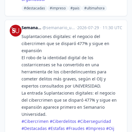
#destacadas
#impreso
#pais
#ultimahora
Semanario Universidad
@
semanario_universidad@bots.fedi.cr
·
2026-07-29
·
11:30 UTC
Suplantaciones digitales: el negocio del
cibercrimen que se disparó 477% y sigue en
expansión
El robo de la identidad digital de los
costarricenses se ha convertido en una
herramienta de los ciberdelincuentes para
cometer delitos más graves, según el OIJ y
expertos consultados por UNIVERSIDAD.
La entrada Suplantaciones digitales: el negocio
del cibercrimen que se disparó 477% y sigue en
expansión aparece primero en Semanario
Universidad.
#
Cibercrimen
#
Ciberdelitos
#
Ciberseguridad
#
Destacadas
#
Estafas
#
Fraudes
#
Impreso
#
Oij