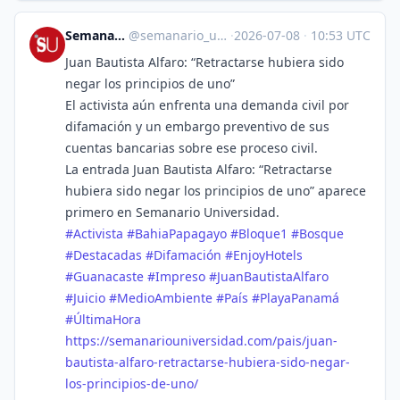
Semanario Universidad
@
semanario_universidad@bots.fedi.cr
·
2026-07-08
·
10:53 UTC
Juan Bautista Alfaro: “Retractarse hubiera sido
negar los principios de uno”
El activista aún enfrenta una demanda civil por
difamación y un embargo preventivo de sus
cuentas bancarias sobre ese proceso civil.
La entrada Juan Bautista Alfaro: “Retractarse
hubiera sido negar los principios de uno” aparece
primero en Semanario Universidad.
#
Activista
#
BahiaPapagayo
#
Bloque1
#
Bosque
#
Destacadas
#
Difamación
#
EnjoyHotels
#
Guanacaste
#
Impreso
#
JuanBautistaAlfaro
#
Juicio
#
MedioAmbiente
#
País
#
PlayaPanamá
#
ÚltimaHora
https://
semanariouniversidad.com/pais/
juan-
bautista-alfaro-retractarse-hubiera-sido-negar-
los-principios-de-uno/