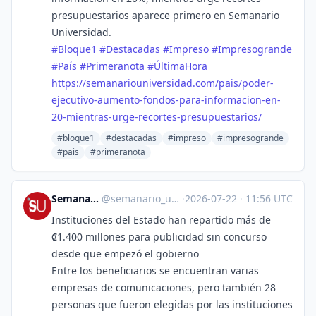
presupuestarios aparece primero en Semanario
Universidad.
#
Bloque1
#
Destacadas
#
Impreso
#
Impresogrande
#
País
#
Primeranota
#
ÚltimaHora
https://
semanariouniversidad.com/pais/
poder-
ejecutivo-aumento-fondos-para-informacion-en-
20-mientras-urge-recortes-presupuestarios/
#bloque1
#destacadas
#impreso
#impresogrande
#pais
#primeranota
Semanario Universidad
@
semanario_universidad@bots.fedi.cr
·
2026-07-22
·
11:56 UTC
Instituciones del Estado han repartido más de
₡1.400 millones para publicidad sin concurso
desde que empezó el gobierno
Entre los beneficiarios se encuentran varias
empresas de comunicaciones, pero también 28
personas que fueron elegidas por las instituciones