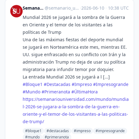
Semanario Universidad
@
semanario_universidad@bots.fedi.cr
·
2026-06-10
·
10:38 UTC
Mundial 2026 se jugará a la sombra de la Guerra
en Oriente y el temor de los visitantes a las
políticas de Trump
Una de las máximas fiestas del deporte mundial
se jugará en Norteamérica este mes, mientras EE.
UU. sigue enfrascado en su conflicto con Irán y la
administración Trump no deja de usar su política
migratoria para infundir temor por doquier.
La entrada Mundial 2026 se jugará a l [...]
#
Bloque1
#
Destacadas
#
Impreso
#
Impresogrande
#
Mundo
#
Primeranota
#
ÚltimaHora
https://
semanariouniversidad.com/mundo
/mundia
l-2026-se-jugara-a-la-sombra-de-la-guerra-en-
oriente-y-el-temor-de-los-visitantes-a-las-politicas-
de-trump/
#bloque1
#destacadas
#impreso
#impresogrande
#mundo
#primeranota