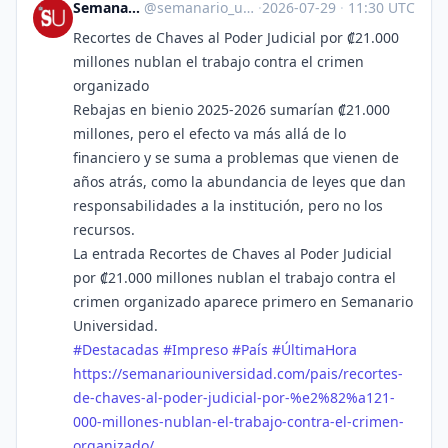
Semanario Universidad
@
semanario_universidad@bots.fedi.cr
·
2026-07-29
·
11:30 UTC
Recortes de Chaves al Poder Judicial por ₡21.000
millones nublan el trabajo contra el crimen
organizado
Rebajas en bienio 2025-2026 sumarían ₡21.000
millones, pero el efecto va más allá de lo
financiero y se suma a problemas que vienen de
años atrás, como la abundancia de leyes que dan
responsabilidades a la institución, pero no los
recursos.
La entrada Recortes de Chaves al Poder Judicial
por ₡21.000 millones nublan el trabajo contra el
crimen organizado aparece primero en Semanario
Universidad.
#
Destacadas
#
Impreso
#
País
#
ÚltimaHora
https://
semanariouniversidad.com/pais/
recortes-
de-chaves-al-poder-judicial-por-%e2%82%a121-
000-millones-nublan-el-trabajo-contra-el-crimen-
organizado/