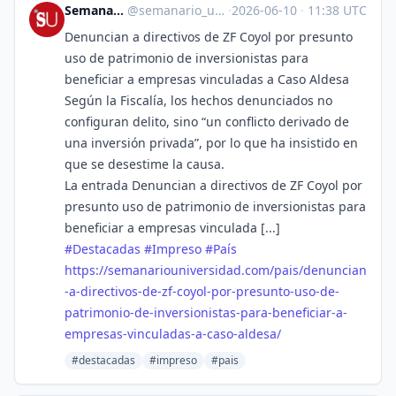
Semanario Universidad
@
semanario_universidad@bots.fedi.cr
·
2026-06-10
·
11:38 UTC
Denuncian a directivos de ZF Coyol por presunto
uso de patrimonio de inversionistas para
beneficiar a empresas vinculadas a Caso Aldesa
Según la Fiscalía, los hechos denunciados no
configuran delito, sino “un conflicto derivado de
una inversión privada”, por lo que ha insistido en
que se desestime la causa.
La entrada Denuncian a directivos de ZF Coyol por
presunto uso de patrimonio de inversionistas para
beneficiar a empresas vinculada [...]
#
Destacadas
#
Impreso
#
País
https://
semanariouniversidad.com/pais/
denuncian
-a-directivos-de-zf-coyol-por-presunto-uso-de-
patrimonio-de-inversionistas-para-beneficiar-a-
empresas-vinculadas-a-caso-aldesa/
#destacadas
#impreso
#pais