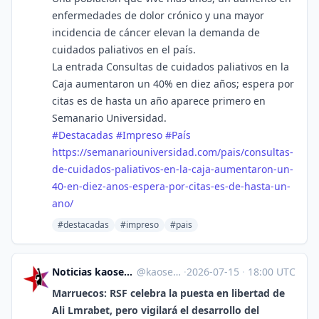
enfermedades de dolor crónico y una mayor
incidencia de cáncer elevan la demanda de
cuidados paliativos en el país.
La entrada Consultas de cuidados paliativos en la
Caja aumentaron un 40% en diez años; espera por
citas es de hasta un año aparece primero en
Semanario Universidad.
#
Destacadas
#
Impreso
#
País
https://
semanariouniversidad.com/pais/
consultas-
de-cuidados-paliativos-en-la-caja-aumentaron-un-
40-en-diez-anos-espera-por-citas-es-de-hasta-un-
ano/
#destacadas
#impreso
#pais
Noticias kaosenlared.net Contrainformación [Unofficial]
@
kaosenlared.net@web.brid.gy
·
2026-07-15
·
18:00 UTC
Marruecos: RSF celebra la puesta en libertad de
Ali Lmrabet, pero vigilará el desarrollo del