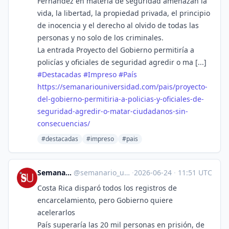
Fernández en materia de seguridad amenazan la
vida, la libertad, la propiedad privada, el principio
de inocencia y el derecho al olvido de todas las
personas y no solo de los criminales.
La entrada Proyecto del Gobierno permitiría a
policías y oficiales de seguridad agredir o ma [...]
#
Destacadas
#
Impreso
#
País
https://
semanariouniversidad.com/pais/
proyecto-
del-gobierno-permitiria-a-policias-y-oficiales-de-
seguridad-agredir-o-matar-ciudadanos-sin-
consecuencias/
#destacadas
#impreso
#pais
Semanario Universidad
@
semanario_universidad@bots.fedi.cr
·
2026-06-24
·
11:51 UTC
Costa Rica disparó todos los registros de
encarcelamiento, pero Gobierno quiere
acelerarlos
País superaría las 20 mil personas en prisión, de