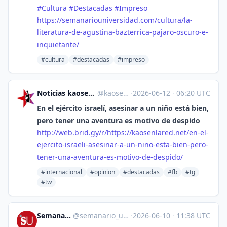
#
Cultura
#
Destacadas
#
Impreso
https://
semanariouniversidad.com/cultu
ra/la-
literatura-de-agustina-bazterrica-pajaro-oscuro-e-
inquietante/
#cultura
#destacadas
#impreso
Noticias kaosenlared.net Contrainformación [Unofficial]
@
kaosenlared.net@web.brid.gy
·
2026-06-12
·
06:20 UTC
En el ejército israelí, asesinar a un niño está bien,
pero tener una aventura es motivo de despido
http://
web.brid.gy/r/https://kaosenla
red.net/en-el-
ejercito-israeli-asesinar-a-un-nino-esta-bien-pero-
tener-una-aventura-es-motivo-de-despido/
#internacional
#opinion
#destacadas
#fb
#tg
#tw
Semanario Universidad
@
semanario_universidad@bots.fedi.cr
·
2026-06-10
·
11:38 UTC