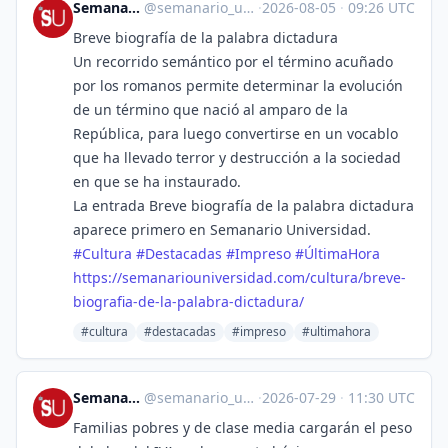
Semanario Universidad
@
semanario_universidad@bots.fedi.cr
·
2026-08-05
·
09:26 UTC
Breve biografía de la palabra dictadura
Un recorrido semántico por el término acuñado
por los romanos permite determinar la evolución
de un término que nació al amparo de la
República, para luego convertirse en un vocablo
que ha llevado terror y destrucción a la sociedad
en que se ha instaurado.
La entrada Breve biografía de la palabra dictadura
aparece primero en Semanario Universidad.
#
Cultura
#
Destacadas
#
Impreso
#
ÚltimaHora
https://
semanariouniversidad.com/cultu
ra/breve-
biografia-de-la-palabra-dictadura/
#cultura
#destacadas
#impreso
#ultimahora
Semanario Universidad
@
semanario_universidad@bots.fedi.cr
·
2026-07-29
·
11:30 UTC
Familias pobres y de clase media cargarán el peso