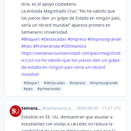
dice, es el apoyo ciudadano.
La entrada Magistrado Cruz: “No he sabido que
los jueces den un golpe de Estado en ningún país,
sería un récord mundial” aparece primero en
Semanario Universidad.
#
Bloque1
#
Destacadas
#
Impreso
#
Impresogrande
#
País
#
Primeranota
#
ÚltimaHora
https://
semanariouniversidad.com/pais/
magistrad
o-cruz-no-he-sabido-que-los-jueces-den-un-golpe-
de-estado-en-ningun-pais-seria-un-record-
mundial/
#bloque1
#destacadas
#impreso
#impresogrande
#pais
#primeranota
Semanario Universidad
@
semanario_universidad@bots.fedi.cr
·
2026-08-05
·
11:27 UTC
Estudios en EE. UU. demuestran que asustar a
estudiantes con visitas a cárceles no reduce la
posibilidad de caer en delincuencia, sino que la