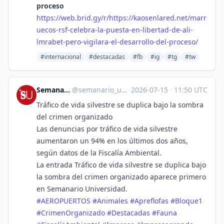
proceso
https://
web.brid.gy/r/https://kaosenla
red.net/marr
uecos-rsf-celebra-la-puesta-en-libertad-de-ali-
lmrabet-pero-vigilara-el-desarrollo-del-proceso/
#internacional
#destacadas
#fb
#ig
#tg
#tw
Semanario Universidad
@
semanario_universidad@bots.fedi.cr
·
2026-07-15
·
11:50 UTC
Tráfico de vida silvestre se duplica bajo la sombra
del crimen organizado
Las denuncias por tráfico de vida silvestre
aumentaron un 94% en los últimos dos años,
según datos de la Fiscalía Ambiental.
La entrada Tráfico de vida silvestre se duplica bajo
la sombra del crimen organizado aparece primero
en Semanario Universidad.
#
AEROPUERTOS
#
Animales
#
Apreflofas
#
Bloque1
#
CrimenOrganizado
#
Destacadas
#
Fauna