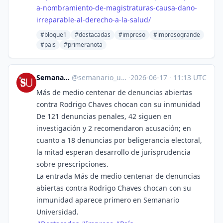
a-nombramiento-de-magistraturas-causa-dano-
irreparable-al-derecho-a-la-salud/
#bloque1
#destacadas
#impreso
#impresogrande
#pais
#primeranota
Semanario Universidad
@
semanario_universidad@bots.fedi.cr
·
2026-06-17
·
11:13 UTC
Más de medio centenar de denuncias abiertas
contra Rodrigo Chaves chocan con su inmunidad
De 121 denuncias penales, 42 siguen en
investigación y 2 recomendaron acusación; en
cuanto a 18 denuncias por beligerancia electoral,
la mitad esperan desarrollo de jurisprudencia
sobre prescripciones.
La entrada Más de medio centenar de denuncias
abiertas contra Rodrigo Chaves chocan con su
inmunidad aparece primero en Semanario
Universidad.