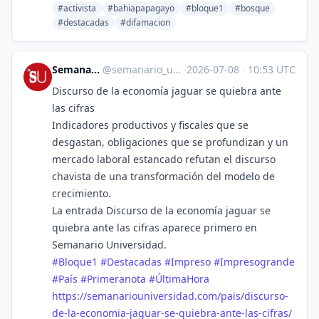
#activista
#bahiapapagayo
#bloque1
#bosque
#destacadas
#difamacion
Semanario Universidad
@
semanario_universidad@bots.fedi.cr
·
2026-07-08
·
10:53 UTC
Discurso de la economía jaguar se quiebra ante
las cifras
Indicadores productivos y fiscales que se
desgastan, obligaciones que se profundizan y un
mercado laboral estancado refutan el discurso
chavista de una transformación del modelo de
crecimiento.
La entrada Discurso de la economía jaguar se
quiebra ante las cifras aparece primero en
Semanario Universidad.
#
Bloque1
#
Destacadas
#
Impreso
#
Impresogrande
#
País
#
Primeranota
#
ÚltimaHora
https://
semanariouniversidad.com/pais/
discurso-
de-la-economia-jaguar-se-quiebra-ante-las-cifras/