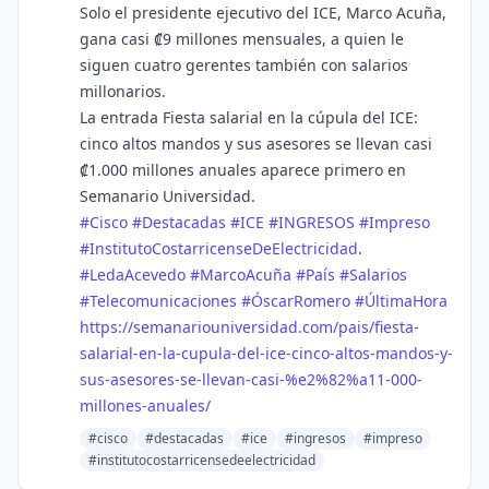
Solo el presidente ejecutivo del ICE, Marco Acuña,
gana casi ₡9 millones mensuales, a quien le
siguen cuatro gerentes también con salarios
millonarios.
La entrada Fiesta salarial en la cúpula del ICE:
cinco altos mandos y sus asesores se llevan casi
₡1.000 millones anuales aparece primero en
Semanario Universidad.
#
Cisco
#
Destacadas
#
ICE
#
INGRESOS
#
Impreso
#
InstitutoCostarricenseDeElectricidad
.
#
LedaAcevedo
#
MarcoAcuña
#
País
#
Salarios
#
Telecomunicaciones
#
ÓscarRomero
#
ÚltimaHora
https://
semanariouniversidad.com/pais/
fiesta-
salarial-en-la-cupula-del-ice-cinco-altos-mandos-y-
sus-asesores-se-llevan-casi-%e2%82%a11-000-
millones-anuales/
#cisco
#destacadas
#ice
#ingresos
#impreso
#institutocostarricensedeelectricidad