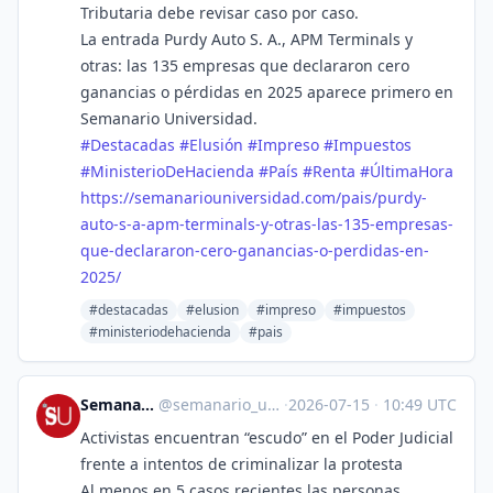
Tributaria debe revisar caso por caso.
La entrada Purdy Auto S. A., APM Terminals y
otras: las 135 empresas que declararon cero
ganancias o pérdidas en 2025 aparece primero en
Semanario Universidad.
#
Destacadas
#
Elusión
#
Impreso
#
Impuestos
#
MinisterioDeHacienda
#
País
#
Renta
#
ÚltimaHora
https://
semanariouniversidad.com/pais/
purdy-
auto-s-a-apm-terminals-y-otras-las-135-empresas-
que-declararon-cero-ganancias-o-perdidas-en-
2025/
#destacadas
#elusion
#impreso
#impuestos
#ministeriodehacienda
#pais
Semanario Universidad
@
semanario_universidad@bots.fedi.cr
·
2026-07-15
·
10:49 UTC
Activistas encuentran “escudo” en el Poder Judicial
frente a intentos de criminalizar la protesta
Al menos en 5 casos recientes las personas