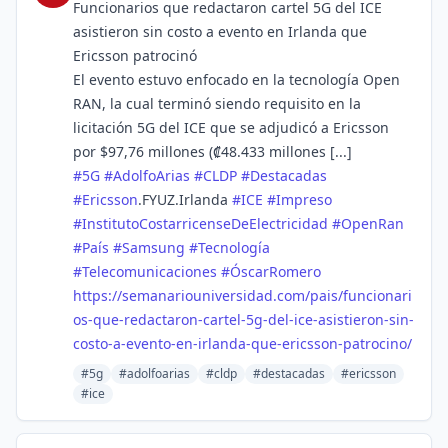
Funcionarios que redactaron cartel 5G del ICE
asistieron sin costo a evento en Irlanda que
Ericsson patrocinó
El evento estuvo enfocado en la tecnología Open
RAN, la cual terminó siendo requisito en la
licitación 5G del ICE que se adjudicó a Ericsson
por $97,76 millones (₡48.433 millones [...]
#
5G
#
AdolfoArias
#
CLDP
#
Destacadas
#
Ericsson
.FYUZ.Irlanda
#
ICE
#
Impreso
#
InstitutoCostarricenseDeElectricidad
#
OpenRan
#
País
#
Samsung
#
Tecnología
#
Telecomunicaciones
#
ÓscarRomero
https://
semanariouniversidad.com/pais/
funcionari
os-que-redactaron-cartel-5g-del-ice-asistieron-sin-
costo-a-evento-en-irlanda-que-ericsson-patrocino/
#5g
#adolfoarias
#cldp
#destacadas
#ericsson
#ice