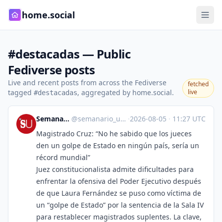
home.social
#destacadas — Public
Fediverse posts
Live and recent posts from across the Fediverse
fetched
tagged
, aggregated by home.social.
live
#destacadas
Semanario Universidad
@
semanario_universidad@bots.fedi.cr
·
2026-08-05
·
11:27 UTC
Magistrado Cruz: “No he sabido que los jueces
den un golpe de Estado en ningún país, sería un
récord mundial”
Juez constitucionalista admite dificultades para
enfrentar la ofensiva del Poder Ejecutivo después
de que Laura Fernández se puso como víctima de
un “golpe de Estado” por la sentencia de la Sala IV
para restablecer magistrados suplentes. La clave,