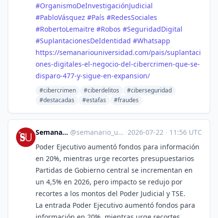
#
OrganismoDeInvestigaciónJudicial
#
PabloVásquez
#
País
#
RedesSociales
#
RobertoLemaitre
#
Robos
#
SeguridadDigital
#
SuplantacionesDeIdentidad
#
Whatsapp
https://
semanariouniversidad.com/pais/
suplantaci
ones-digitales-el-negocio-del-cibercrimen-que-se-
disparo-477-y-sigue-en-expansion/
#cibercrimen
#ciberdelitos
#ciberseguridad
#destacadas
#estafas
#fraudes
Semanario Universidad
@
semanario_universidad@bots.fedi.cr
·
2026-07-22
·
11:56 UTC
Poder Ejecutivo aumentó fondos para información
en 20%, mientras urge recortes presupuestarios
Partidas de Gobierno central se incrementan en
un 4,5% en 2026, pero impacto se redujo por
recortes a los montos del Poder Judicial y TSE.
La entrada Poder Ejecutivo aumentó fondos para
información en 20%, mientras urge recortes