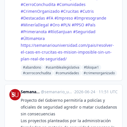
#
CerroConchudita
#
Comunidades
#
CrimenOrganizado
#
Crucitas
#
Cutris
#
Destacadas
#
FA
#
Impreso
#
Impresogrande
#
MineríaIlegal
#
Oro
#
PLN
#
PPSO
#
País
#
Primeranota
#
RíoSanJuan
#
Seguridad
#
ÚltimaHora
https://
semanariouniversidad.com/pais/
resolver-
el-caos-en-crucitas-es-mision-imposible-sin-un-
plan-real-de-seguridad/
#abandono
#asamblealegislativa
#bloque1
#cerroconchudita
#comunidades
#crimenorganizado
Semanario Universidad
@
semanario_universidad@bots.fedi.cr
·
2026-06-24
·
11:51 UTC
Proyecto del Gobierno permitiría a policías y
oficiales de seguridad agredir o matar ciudadanos
sin consecuencias
Los proyectos planteados por la administración