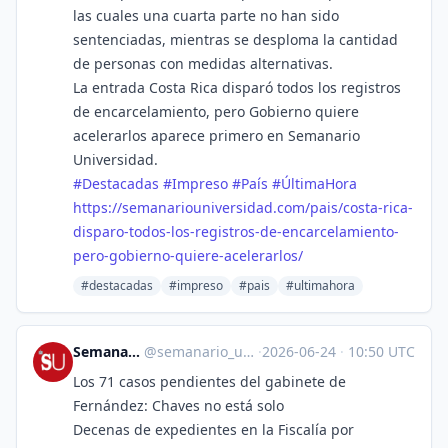
las cuales una cuarta parte no han sido
sentenciadas, mientras se desploma la cantidad
de personas con medidas alternativas.
La entrada Costa Rica disparó todos los registros
de encarcelamiento, pero Gobierno quiere
acelerarlos aparece primero en Semanario
Universidad.
#
Destacadas
#
Impreso
#
País
#
ÚltimaHora
https://
semanariouniversidad.com/pais/
costa-rica-
disparo-todos-los-registros-de-encarcelamiento-
pero-gobierno-quiere-acelerarlos/
#destacadas
#impreso
#pais
#ultimahora
Semanario Universidad
@
semanario_universidad@bots.fedi.cr
·
2026-06-24
·
10:50 UTC
Los 71 casos pendientes del gabinete de
Fernández: Chaves no está solo
Decenas de expedientes en la Fiscalía por