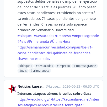
supuestos delitos penales no impiden el ejercicio
del poder de 13 actuales jerarcas. ¿Cuánto pesan
estos casos pendientes? Presidencia no contestó.
La entrada Los 71 casos pendientes del gabinete
de Fernández: Chaves no está solo aparece
primero en Semanario Universidad.
#
Bloque1
#
Destacadas
#
Impreso
#
Impresogrande
#
País
#
Primeranota
#
ÚltimaHora
https://
semanariouniversidad.com/pais/
los-71-
casos-pendientes-del-gabinete-de-fernandez-
chaves-no-esta-solo/
#bloque1
#destacadas
#impreso
#impresogrande
#pais
#primeranota
Noticias kaosenlared.net Contrainformación [Unofficial]
@
kaosenlared.net@web.brid.gy
·
2026-06-23
·
06:30 UTC
Intensos ataques aéreos israelíes sobre Gaza
https://
web.brid.gy/r/https://kaosenla
red.net/inten
sos-ataques-aereos-israelies-sobre-gaza/