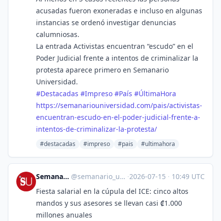
acusadas fueron exoneradas e incluso en algunas
instancias se ordenó investigar denuncias
calumniosas.
La entrada Activistas encuentran “escudo” en el
Poder Judicial frente a intentos de criminalizar la
protesta aparece primero en Semanario
Universidad.
#
Destacadas
#
Impreso
#
País
#
ÚltimaHora
https://
semanariouniversidad.com/pais/
activistas-
encuentran-escudo-en-el-poder-judicial-frente-a-
intentos-de-criminalizar-la-protesta/
#destacadas
#impreso
#pais
#ultimahora
Semanario Universidad
@
semanario_universidad@bots.fedi.cr
·
2026-07-15
·
10:49 UTC
Fiesta salarial en la cúpula del ICE: cinco altos
mandos y sus asesores se llevan casi ₡1.000
millones anuales