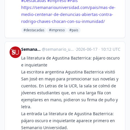
#
Destacadas
#
Impreso
#
País
https://
semanariouniversidad.com/pais/
mas-de-
medio-centenar-de-denuncias-abiertas-contra-
rodrigo-chaves-chocan-con-su-inmunidad/
#destacadas
#impreso
#pais
Semanario Universidad
@
semanario_universidad@bots.fedi.cr
·
2026-06-17
·
10:12 UTC
La literatura de Agustina Bazterrica: pájaro oscuro
e inquietante
La escritora argentina Agustina Bazterrica visitó
San José en mayo para promocionar sus novelas y
cuentos. En Letras de la UCR, la sala se colmó de
jóvenes estudiantes que, en una larga fila con
ejemplares en mano, pidieron su firma de puño y
letra.
La entrada La literatura de Agustina Bazterrica:
pájaro oscuro e inquietante aparece primero en
Semanario Universidad.