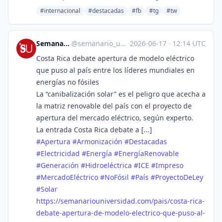
#internacional
#destacadas
#fb
#tg
#tw
Semanario Universidad
@
semanario_universidad@bots.fedi.cr
·
2026-06-17
·
12:14 UTC
Costa Rica debate apertura de modelo eléctrico
que puso al país entre los líderes mundiales en
energías no fósiles
La “canibalización solar” es el peligro que acecha a
la matriz renovable del país con el proyecto de
apertura del mercado eléctrico, según experto.
La entrada Costa Rica debate a [...]
#
Apertura
#
Armonización
#
Destacadas
#
Electricidad
#
Energía
#
EnergíaRenovable
#
Generación
#
Hidroeléctrica
#
ICE
#
Impreso
#
MercadoEléctrico
#
NoFósil
#
País
#
ProyectoDeLey
#
Solar
https://
semanariouniversidad.com/pais/
costa-rica-
debate-apertura-de-modelo-electrico-que-puso-al-