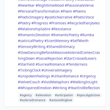
#NewYear
#NighttimeMood
#PassionateVerse
#PersonalTransformation
#Poem
#Poems
#PoeticImagery
#poeticNarrative
#PoeticVoice
#Poetry
#Progress
#Promises
#RecycledFairytales
#RelationshipSatire
#Resistance
#RomanticDevotion
#RomanticPoetry
#Rumba
#satiricalPoetry
#ScentMemory
#SelfWorth
#SensoryWriting
#SharedIntimacy
#SlowDancingBeforeAMassiveAsteroidComesCras
hingDown
#SocialRejection
#StarCrossedLovers
#StarField
#SurrealRomance
#Tenderness
#TickingClock
#UniverseImagery
#unspokenFeelings
#UrbanRomance
#Urgency
#VelvetCouch
#VividMetaphors
#WalkingInLight
#WhisperedEmotion
#Writing
#YearEndReflection
#agency
#alienation
#anticipation
#apocalypticlove
#asteroidromance
#astoundinglove