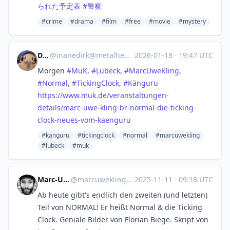
られた予定表
#
警察
#crime
#drama
#film
#free
#movie
#mystery
Dirk
@
inanedirk@metalhead.club
·
2026-01-18
·
19:47 UTC
Morgen
#
MuK
,
#
Lübeck
,
#
MarcUweKling
,
#
Normal
,
#
TickingClock
,
#
Känguru
https://www.
muk.de/veranstaltungen-
details
/marc-uwe-kling-br-normal-die-ticking-
clock-neues-vom-kaenguru
#kanguru
#tickingclock
#normal
#marcuwekling
#lubeck
#muk
Marc-Uwe Kling
@
marcuwekling@cultur.social
·
2025-11-11
·
09:18 UTC
Ab heute gibt's endlich den zweiten (und letzten)
Teil von NORMAL! Er heißt Normal & die Ticking
Clock. Geniale Bilder von Florian Biege. Skript von