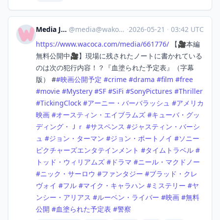
Media Japan
@
media@wakoka.com
·
2026-05-21
·
03:42 UTC
https://www.
wacoca.com/media/661776/
【🎥本編
無料公開中🎥】現場に残されたノートに書かれている
のは次の犯行内容！？『血塗られた予定表』（字幕
版） #
#
映画公開予定
#
crime
#
drama
#
film
#
free
#
movie
#
Mystery
#
SF
#
SiFi
#
SonyPictures
#
Thriller
#
TickingClock
#
アーニー・バーバラッシュ
#
アメリカ
映画
#
オースティン・エイブラムズ
#
キューバ・グッ
ディング・Ｊｒ
#
サスペンス
#
ジャスティン・バーシ
ュ
#
ジョン・ターマン
#
ジョン・ポートノイ
#
ソニー
ピクチャーズエンタテインメント
#
タイムトラベル
#
トッド・ウィリアムズ
#
ドラマ
#
ニール・マクドノー
#
ニック・サーロウ
#
ファンタジー
#
ブラッド・クレ
ヴォイ
#
フル
#
マイク・キャラハン
#
ミステリー
#
ヤ
ンシー・アリアス
#
ルーベン・ライバー
#
映画
#
無料
公開
#
血塗られた予定表
#
警察