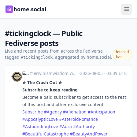
home.social
#tickingclock — Public
Fediverse posts
Live and recent posts from across the Fediverse
fetched
tagged
, aggregated by home.social.
live
#tickingclock
ᎬᏒᎳᎥᏁᎥsm
@
erwinismwisdom.wordpress.com@erwinismwisdom.wordpress.com
·
2026-08-05
·
03:39 UTC
✮ The Crash Out ✮
Subscribe to keep reading
Become a paid subscriber to get access to the rest
of this post and other exclusive content.
Subscribe
#Agency
#Alienation
#Anticipation
#ApocalypticLove
#AsteroidRomance
#AstoundingLove
#Aura
#Authority
#BeautifulCatastrophe
#BeautyAndPower