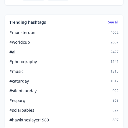
Trending hashtags
See all
#monsterdon
4052
#worldcup
2657
#ai
2427
#photography
1545
#music
1315
#caturday
1017
#silentsunday
922
#esparg
868
#solarbabies
827
#hawktheslayer1980
807