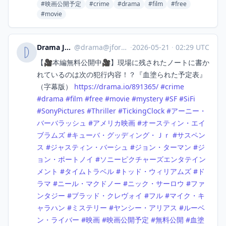
#映画公開予定
#crime
#drama
#film
#free
#movie
Drama Japan
@
drama@jforo.com
·
2026-05-21
·
02:29 UTC
【🎥本編無料公開中🎥】現場に残されたノートに書か
れているのは次の犯行内容！？『血塗られた予定表』
（字幕版）
https://
drama.io/891365/
#
crime
#
drama
#
film
#
free
#
movie
#
mystery
#
SF
#
SiFi
#
SonyPictures
#
Thriller
#
TickingClock
#
アーニー・
バーバラッシュ
#
アメリカ映画
#
オースティン・エイ
ブラムズ
#
キューバ・グッディング・Ｊｒ
#
サスペン
ス
#
ジャスティン・バーシュ
#
ジョン・ターマン
#
ジ
ョン・ポートノイ
#
ソニーピクチャーズエンタテイン
メント
#
タイムトラベル
#
トッド・ウィリアムズ
#
ド
ラマ
#
ニール・マクドノー
#
ニック・サーロウ
#
ファ
ンタジー
#
ブラッド・クレヴォイ
#
フル
#
マイク・キ
ャラハン
#
ミステリー
#
ヤンシー・アリアス
#
ルーベ
ン・ライバー
#
映画
#
映画公開予定
#
無料公開
#
血塗