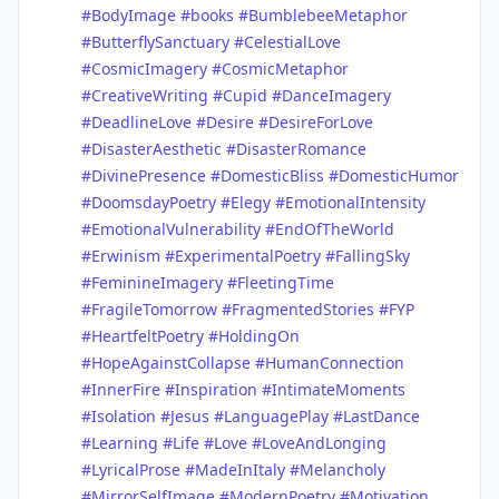
#BodyImage
#books
#BumblebeeMetaphor
#ButterflySanctuary
#CelestialLove
#CosmicImagery
#CosmicMetaphor
#CreativeWriting
#Cupid
#DanceImagery
#DeadlineLove
#Desire
#DesireForLove
#DisasterAesthetic
#DisasterRomance
#DivinePresence
#DomesticBliss
#DomesticHumor
#DoomsdayPoetry
#Elegy
#EmotionalIntensity
#EmotionalVulnerability
#EndOfTheWorld
#Erwinism
#ExperimentalPoetry
#FallingSky
#FeminineImagery
#FleetingTime
#FragileTomorrow
#FragmentedStories
#FYP
#HeartfeltPoetry
#HoldingOn
#HopeAgainstCollapse
#HumanConnection
#InnerFire
#Inspiration
#IntimateMoments
#Isolation
#Jesus
#LanguagePlay
#LastDance
#Learning
#Life
#Love
#LoveAndLonging
#LyricalProse
#MadeInItaly
#Melancholy
#MirrorSelfImage
#ModernPoetry
#Motivation