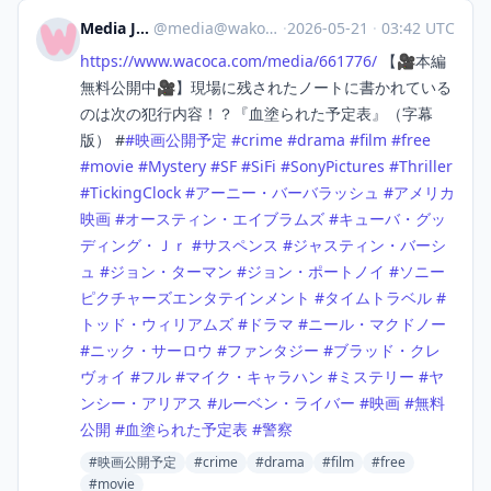
Media Japan
@
media@wakoka.com
·
2026-05-21
·
03:42 UTC
https://www.
wacoca.com/media/661776/
【🎥本編
無料公開中🎥】現場に残されたノートに書かれている
のは次の犯行内容！？『血塗られた予定表』（字幕
版） #
#
映画公開予定
#
crime
#
drama
#
film
#
free
#
movie
#
Mystery
#
SF
#
SiFi
#
SonyPictures
#
Thriller
#
TickingClock
#
アーニー・バーバラッシュ
#
アメリカ
映画
#
オースティン・エイブラムズ
#
キューバ・グッ
ディング・Ｊｒ
#
サスペンス
#
ジャスティン・バーシ
ュ
#
ジョン・ターマン
#
ジョン・ポートノイ
#
ソニー
ピクチャーズエンタテインメント
#
タイムトラベル
#
トッド・ウィリアムズ
#
ドラマ
#
ニール・マクドノー
#
ニック・サーロウ
#
ファンタジー
#
ブラッド・クレ
ヴォイ
#
フル
#
マイク・キャラハン
#
ミステリー
#
ヤ
ンシー・アリアス
#
ルーベン・ライバー
#
映画
#
無料
公開
#
血塗られた予定表
#
警察
#映画公開予定
#crime
#drama
#film
#free
#movie