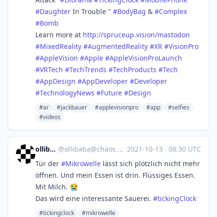
#
Daughter
In Trouble "
#
BodyBag
&
#
Complex
#
Bomb
Learn more at
http://
spruceup.vision/mastodon
#
MixedReality
#
AugmentedReality
#
XR
#
VisionPro
#
AppleVision
#
Apple
#
AppleVisionProLaunch
#
VRTech
#
TechTrends
#
TechProducts
#
Tech
#
AppDesign
#
AppDeveloper
#
Developer
#
TechnologyNews
#
Future
#
Design
#ar
#jackbauer
#applevisionpro
#app
#selfies
#videos
ollibaba
@
ollibaba@chaos.social
·
2021-10-13
·
08:30 UTC
Tür der
#
Mikrowelle
lässt sich plötzlich nicht mehr
öffnen. Und mein Essen ist drin. Flüssiges Essen.
Mit Milch. 😭
Das wird eine interessante Sauerei.
#
tickingClock
#tickingclock
#mikrowelle