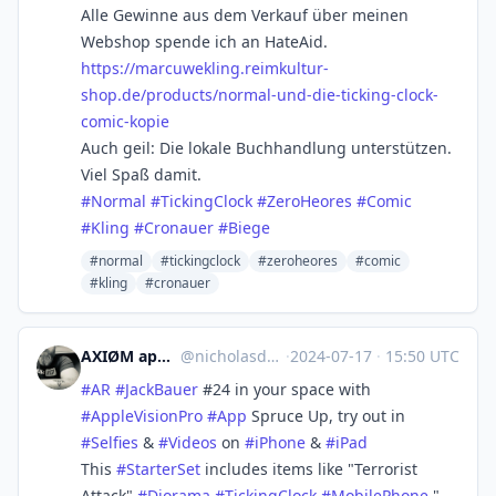
Alle Gewinne aus dem Verkauf über meinen
Webshop spende ich an HateAid.
https://
marcuwekling.reimkultur-
shop.d
e/products/normal-und-die-ticking-clock-
comic-kopie
Auch geil: Die lokale Buchhandlung unterstützen.
Viel Spaß damit.
#
Normal
#
TickingClock
#
ZeroHeores
#
Comic
#
Kling
#
Cronauer
#
Biege
#normal
#tickingclock
#zeroheores
#comic
#kling
#cronauer
AXIØM apps/games @ Derk.io
@
nicholasderk@mastodon.social
·
2024-07-17
·
15:50 UTC
#
AR
#
JackBauer
#24 in your space with
#
AppleVisionPro
#
App
Spruce Up, try out in
#
Selfies
&
#
Videos
on
#
iPhone
&
#
iPad
This
#
StarterSet
includes items like "Terrorist
Attack"
#
Diorama
#
TickingClock
#
MobilePhone
"