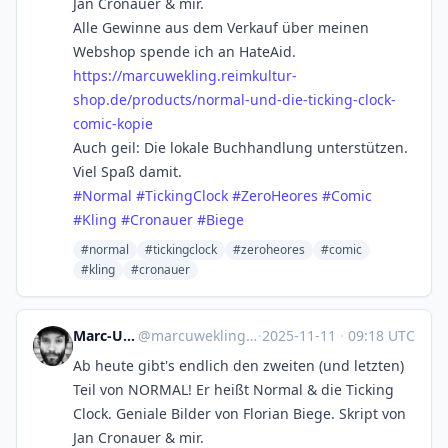
Jan Cronauer & mir.
Alle Gewinne aus dem Verkauf über meinen
Webshop spende ich an HateAid.
https://
marcuwekling.reimkultur-
shop.d
e/products/normal-und-die-ticking-clock-
comic-kopie
Auch geil: Die lokale Buchhandlung unterstützen.
Viel Spaß damit.
#
Normal
#
TickingClock
#
ZeroHeores
#
Comic
#
Kling
#
Cronauer
#
Biege
#normal
#tickingclock
#zeroheores
#comic
#kling
#cronauer
Marc-Uwe Kling
@
marcuwekling@cultur.social
·
2025-11-11
·
09:18 UTC
Ab heute gibt's endlich den zweiten (und letzten)
Teil von NORMAL! Er heißt Normal & die Ticking
Clock. Geniale Bilder von Florian Biege. Skript von
Jan Cronauer & mir.