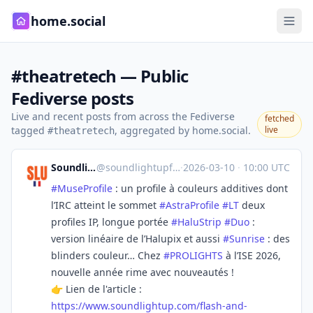
home.social
#theatretech — Public
Fediverse posts
Live and recent posts from across the Fediverse
fetched
tagged
, aggregated by home.social.
live
#theatretech
Soundlightup France
@
soundlightupfrance@mastodon.social
·
2026-03-10
·
10:00 UTC
#
MuseProfile
: un profile à couleurs additives dont
l’IRC atteint le sommet
#
AstraProfile
#
LT
deux
profiles IP, longue portée
#
HaluStrip
#
Duo
:
version linéaire de l’Halupix et aussi
#
Sunrise
: des
blinders couleur… Chez
#
PROLIGHTS
à l’ISE 2026,
nouvelle année rime avec nouveautés !
👉 Lien de l'article :
https://www.
soundlightup.com/flash-and-