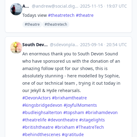
Andrew
@
andrew@social.digitalmountains.co.uk
·
2025-11-15
·
19:07 UTC
Todays view
#
theatretech
#
theatre
#theatre
#theatretech
South Devon Players Theatre Co
@
sdevonplayers@mastodonapp.uk
·
2025-09-14
·
20:54 UTC
An enormous thank you to South Devon Sound
who have sponsored us with the donation of an
amazing follow spot for our shows, this is
absolutely stunning - here modelled by Sophie,
one of our technical team , trying it out today in
our Jekyll & Hyde rehearsals.
#
DevonActors
#
brixhamtheatre
#
kingsbridgedevon
#
JoyfulMoments
#
budleighsalterton
#
topsham
#
brixhamdevon
#
theatrelife
#
devontheatre
#
stagelights
#
britishtheatre
#
brixham
#
TheatreTech
#
behindthescenes
#
gratitude