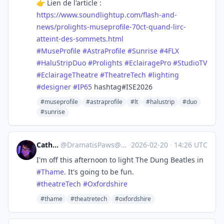
👉 Lien de l'article :
https://www.
soundlightup.com/flash-and-
new
s/prolights-museprofile-70ct-quand-lirc-
atteint-des-sommets.html
#
MuseProfile
#
AstraProfile
#
Sunrise
#
4FLX
#
HaluStripDuo
#
Prolights
#
EclairagePro
#
StudioTV
#
EclairageTheatre
#
TheatreTech
#
lighting
#
designer
#
IP65
hashtag#ISE2026
#museprofile
#astraprofile
#lt
#halustrip
#duo
#sunrise
Catherine
@
DramatisPaws@toot.wales
·
2026-02-20
·
14:26 UTC
I'm off this afternoon to light The Dung Beatles in
#
Thame
. It's going to be fun.
#
theatreTech
#
Oxfordshire
#thame
#theatretech
#oxfordshire