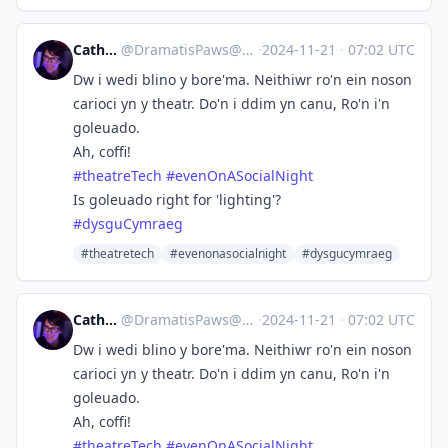
Catherine
@
DramatisPaws@toot.wales
·
2024-11-21
·
07:02 UTC
Dw i wedi blino y bore'ma. Neithiwr ro'n ein noson
carioci yn y theatr. Do'n i ddim yn canu, Ro'n i'n
goleuado.
Ah, coffi!
#
theatreTech
#
evenOnASocialNight
Is goleuado right for 'lighting'?
#
dysguCymraeg
#theatretech
#evenonasocialnight
#dysgucymraeg
Catherine
@
DramatisPaws@toot.wales
·
2024-11-21
·
07:02 UTC
Dw i wedi blino y bore'ma. Neithiwr ro'n ein noson
carioci yn y theatr. Do'n i ddim yn canu, Ro'n i'n
goleuado.
Ah, coffi!
#
theatreTech
#
evenOnASocialNight