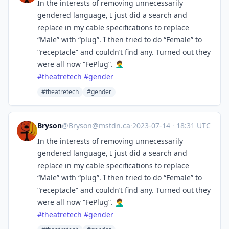
In the interests of removing unnecessarily
gendered language, I just did a search and
replace in my cable specifications to replace
“Male” with “plug”. I then tried to do “Female” to
“receptacle” and couldn’t find any. Turned out they
were all now “FePlug”. 🤦‍♂️
#
theatretech
#
gender
#theatretech
#gender
Bryson
@
Bryson@mstdn.ca
·
2023-07-14
·
18:31 UTC
In the interests of removing unnecessarily
gendered language, I just did a search and
replace in my cable specifications to replace
“Male” with “plug”. I then tried to do “Female” to
“receptacle” and couldn’t find any. Turned out they
were all now “FePlug”. 🤦‍♂️
#
theatretech
#
gender