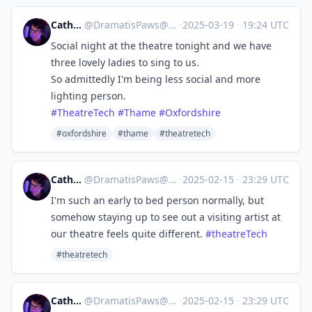
Catherine
@
DramatisPaws@toot.wales
·
2025-03-19
·
19:24 UTC
Social night at the theatre tonight and we have
three lovely ladies to sing to us.
So admittedly I'm being less social and more
lighting person.
#
TheatreTech
#
Thame
#
Oxfordshire
#oxfordshire
#thame
#theatretech
Catherine
@
DramatisPaws@toot.wales
·
2025-02-15
·
23:29 UTC
I'm such an early to bed person normally, but
somehow staying up to see out a visiting artist at
our theatre feels quite different.
#
theatreTech
#theatretech
Catherine
@
DramatisPaws@toot.wales
·
2025-02-15
·
23:29 UTC