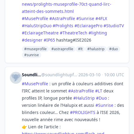
new
s/prolights-museprofile-70ct-quand-lirc-
atteint-des-sommets.html
#
MuseProfile
#
AstraProfile
#
Sunrise
#
4FLX
#
HaluStripDuo
#
Prolights
#
EclairagePro
#
StudioTV
#
EclairageTheatre
#
TheatreTech
#
lighting
#
designer
#
IP65
hashtag#ISE2026
#museprofile
#astraprofile
#lt
#halustrip
#duo
#sunrise
Soundlightup France
@
soundlightupfrance@mastodon.social
·
2026-03-10
·
10:00 UTC
#
MuseProfile
: un profile à couleurs additives dont
l’IRC atteint le sommet
#
AstraProfile
#
LT
deux
profiles IP, longue portée
#
HaluStrip
#
Duo
:
version linéaire de l’Halupix et aussi
#
Sunrise
: des
blinders couleur… Chez
#
PROLIGHTS
à l’ISE 2026,
nouvelle année rime avec nouveautés !
👉 Lien de l'article :
https://www.
soundlightup.com/flash-and-