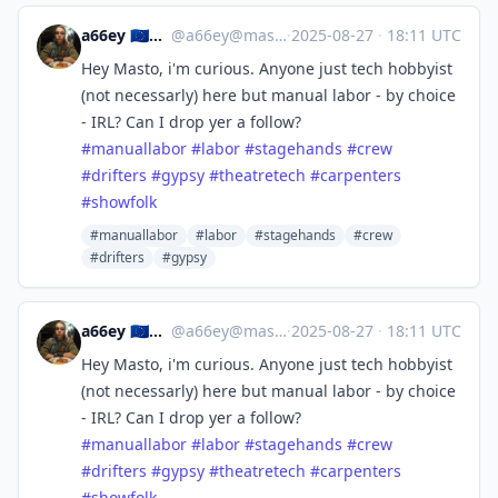
a66ey 🇪🇺🏳️‍🌈 she/her
@
a66ey@mastodon.social
·
2025-08-27
·
18:11 UTC
Hey Masto, i'm curious. Anyone just tech hobbyist
(not necessarly) here but manual labor - by choice
- IRL? Can I drop yer a follow?
#
manuallabor
#
labor
#
stagehands
#
crew
#
drifters
#
gypsy
#
theatretech
#
carpenters
#
showfolk
#manuallabor
#labor
#stagehands
#crew
#drifters
#gypsy
a66ey 🇪🇺🏳️‍🌈 she/her
@
a66ey@mastodon.social
·
2025-08-27
·
18:11 UTC
Hey Masto, i'm curious. Anyone just tech hobbyist
(not necessarly) here but manual labor - by choice
- IRL? Can I drop yer a follow?
#
manuallabor
#
labor
#
stagehands
#
crew
#
drifters
#
gypsy
#
theatretech
#
carpenters
#
showfolk