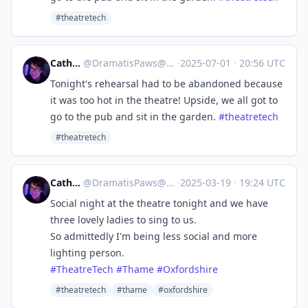
#theatretech
Catherine
@
DramatisPaws@toot.wales
·
2025-07-01
·
20:56 UTC
Tonight's rehearsal had to be abandoned because
it was too hot in the theatre! Upside, we all got to
go to the pub and sit in the garden.
#
theatretech
#theatretech
Catherine
@
DramatisPaws@toot.wales
·
2025-03-19
·
19:24 UTC
Social night at the theatre tonight and we have
three lovely ladies to sing to us.
So admittedly I'm being less social and more
lighting person.
#
TheatreTech
#
Thame
#
Oxfordshire
#theatretech
#thame
#oxfordshire