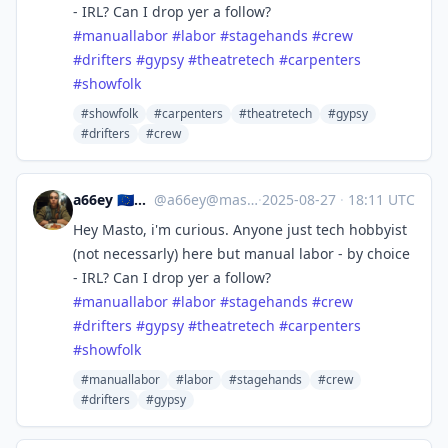
- IRL? Can I drop yer a follow?
#
manuallabor
#
labor
#
stagehands
#
crew
#
drifters
#
gypsy
#
theatretech
#
carpenters
#
showfolk
#showfolk
#carpenters
#theatretech
#gypsy
#drifters
#crew
a66ey 🇪🇺🏳️‍🌈 she/her
@
a66ey@mastodon.social
·
2025-08-27
·
18:11 UTC
Hey Masto, i'm curious. Anyone just tech hobbyist
(not necessarly) here but manual labor - by choice
- IRL? Can I drop yer a follow?
#
manuallabor
#
labor
#
stagehands
#
crew
#
drifters
#
gypsy
#
theatretech
#
carpenters
#
showfolk
#manuallabor
#labor
#stagehands
#crew
#drifters
#gypsy