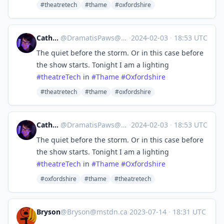
#theatretech
#thame
#oxfordshire
Catherine
@
DramatisPaws@toot.wales
·
2024-02-03
·
18:53 UTC
The quiet before the storm. Or in this case before
the show starts. Tonight I am a lighting
#
theatreTech
in
#
Thame
#
Oxfordshire
#theatretech
#thame
#oxfordshire
Catherine
@
DramatisPaws@toot.wales
·
2024-02-03
·
18:53 UTC
The quiet before the storm. Or in this case before
the show starts. Tonight I am a lighting
#
theatreTech
in
#
Thame
#
Oxfordshire
#oxfordshire
#thame
#theatretech
Bryson
@
Bryson@mstdn.ca
·
2023-07-14
·
18:31 UTC