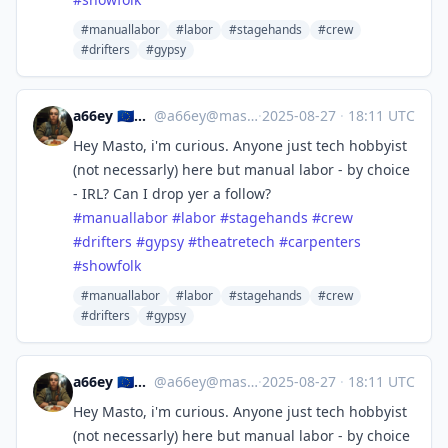
#manuallabor
#labor
#stagehands
#crew
#drifters
#gypsy
a66ey 🇪🇺🏳️‍🌈 she/her
@
a66ey@mastodon.social
·
2025-08-27
·
18:11 UTC
Hey Masto, i'm curious. Anyone just tech hobbyist
(not necessarly) here but manual labor - by choice
- IRL? Can I drop yer a follow?
#
manuallabor
#
labor
#
stagehands
#
crew
#
drifters
#
gypsy
#
theatretech
#
carpenters
#
showfolk
#manuallabor
#labor
#stagehands
#crew
#drifters
#gypsy
a66ey 🇪🇺🏳️‍🌈 she/her
@
a66ey@mastodon.social
·
2025-08-27
·
18:11 UTC
Hey Masto, i'm curious. Anyone just tech hobbyist
(not necessarly) here but manual labor - by choice