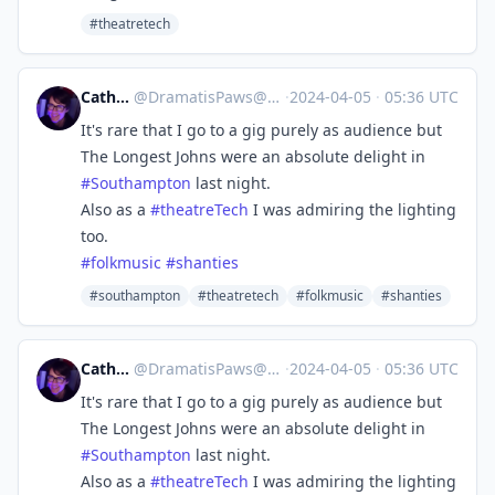
#theatretech
Catherine
@
DramatisPaws@toot.wales
·
2024-04-05
·
05:36 UTC
It's rare that I go to a gig purely as audience but
The Longest Johns were an absolute delight in
#
Southampton
last night.
Also as a
#
theatreTech
I was admiring the lighting
too.
#
folkmusic
#
shanties
#southampton
#theatretech
#folkmusic
#shanties
Catherine
@
DramatisPaws@toot.wales
·
2024-04-05
·
05:36 UTC
It's rare that I go to a gig purely as audience but
The Longest Johns were an absolute delight in
#
Southampton
last night.
Also as a
#
theatreTech
I was admiring the lighting