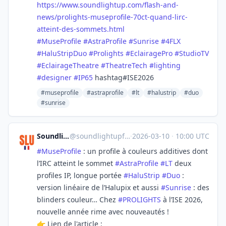
https://www.
soundlightup.com/flash-and-
new
s/prolights-museprofile-70ct-quand-lirc-
atteint-des-sommets.html
#
MuseProfile
#
AstraProfile
#
Sunrise
#
4FLX
#
HaluStripDuo
#
Prolights
#
EclairagePro
#
StudioTV
#
EclairageTheatre
#
TheatreTech
#
lighting
#
designer
#
IP65
hashtag#ISE2026
#museprofile
#astraprofile
#lt
#halustrip
#duo
#sunrise
Soundlightup France
@
soundlightupfrance@mastodon.social
·
2026-03-10
·
10:00 UTC
#
MuseProfile
: un profile à couleurs additives dont
l’IRC atteint le sommet
#
AstraProfile
#
LT
deux
profiles IP, longue portée
#
HaluStrip
#
Duo
:
version linéaire de l’Halupix et aussi
#
Sunrise
: des
blinders couleur… Chez
#
PROLIGHTS
à l’ISE 2026,
nouvelle année rime avec nouveautés !
👉 Lien de l'article :