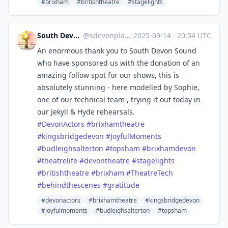
#brixham
#britishtheatre
#stagelights
South Devon Players Theatre Co
@
sdevonplayers@mastodonapp.uk
·
2025-09-14
·
20:54 UTC
An enormous thank you to South Devon Sound
who have sponsored us with the donation of an
amazing follow spot for our shows, this is
absolutely stunning - here modelled by Sophie,
one of our technical team , trying it out today in
our Jekyll & Hyde rehearsals.
#
DevonActors
#
brixhamtheatre
#
kingsbridgedevon
#
JoyfulMoments
#
budleighsalterton
#
topsham
#
brixhamdevon
#
theatrelife
#
devontheatre
#
stagelights
#
britishtheatre
#
brixham
#
TheatreTech
#
behindthescenes
#
gratitude
#devonactors
#brixhamtheatre
#kingsbridgedevon
#joyfulmoments
#budleighsalterton
#topsham