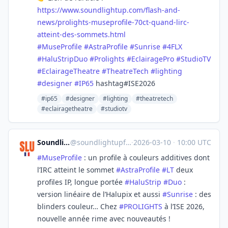
https://www.
soundlightup.com/flash-and-
new
s/prolights-museprofile-70ct-quand-lirc-
atteint-des-sommets.html
#
MuseProfile
#
AstraProfile
#
Sunrise
#
4FLX
#
HaluStripDuo
#
Prolights
#
EclairagePro
#
StudioTV
#
EclairageTheatre
#
TheatreTech
#
lighting
#
designer
#
IP65
hashtag#ISE2026
#ip65
#designer
#lighting
#theatretech
#eclairagetheatre
#studiotv
Soundlightup France
@
soundlightupfrance@mastodon.social
·
2026-03-10
·
10:00 UTC
#
MuseProfile
: un profile à couleurs additives dont
l’IRC atteint le sommet
#
AstraProfile
#
LT
deux
profiles IP, longue portée
#
HaluStrip
#
Duo
:
version linéaire de l’Halupix et aussi
#
Sunrise
: des
blinders couleur… Chez
#
PROLIGHTS
à l’ISE 2026,
nouvelle année rime avec nouveautés !