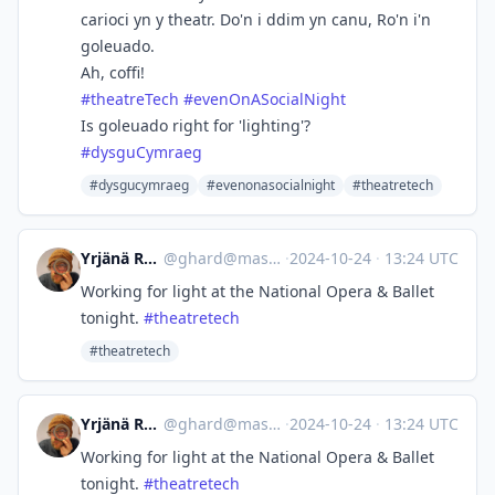
carioci yn y theatr. Do'n i ddim yn canu, Ro'n i'n
goleuado.
Ah, coffi!
#
theatreTech
#
evenOnASocialNight
Is goleuado right for 'lighting'?
#
dysguCymraeg
#dysgucymraeg
#evenonasocialnight
#theatretech
Yrjänä Rankka 🌻
@
ghard@mastodon.social
·
2024-10-24
·
13:24 UTC
Working for light at the National Opera & Ballet
tonight.
#
theatretech
#theatretech
Yrjänä Rankka 🌻
@
ghard@mastodon.social
·
2024-10-24
·
13:24 UTC
Working for light at the National Opera & Ballet
tonight.
#
theatretech