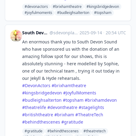
#devonactors
#brixhamtheatre
#kingsbridgedevon
#joyfulmoments
#budleighsalterton
#topsham
South Devon Players Theatre Co
@
sdevonplayers@mastodonapp.uk
·
2025-09-14
·
20:54 UTC
An enormous thank you to South Devon Sound
who have sponsored us with the donation of an
amazing follow spot for our shows, this is
absolutely stunning - here modelled by Sophie,
one of our technical team , trying it out today in
our Jekyll & Hyde rehearsals.
#
DevonActors
#
brixhamtheatre
#
kingsbridgedevon
#
JoyfulMoments
#
budleighsalterton
#
topsham
#
brixhamdevon
#
theatrelife
#
devontheatre
#
stagelights
#
britishtheatre
#
brixham
#
TheatreTech
#
behindthescenes
#
gratitude
#gratitude
#behindthescenes
#theatretech