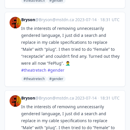
#theatretech
#gender
Bryson
@
Bryson@mstdn.ca
·
2023-07-14
·
18:31 UTC
In the interests of removing unnecessarily
gendered language, I just did a search and
replace in my cable specifications to replace
“Male” with “plug”. I then tried to do “Female” to
“receptacle” and couldn’t find any. Turned out they
were all now “FePlug”. 🤦‍♂️
#
theatretech
#
gender
#theatretech
#gender
Bryson
@
Bryson@mstdn.ca
·
2023-07-14
·
18:31 UTC
In the interests of removing unnecessarily
gendered language, I just did a search and
replace in my cable specifications to replace
“Male” with “plug”. I then tried to do “Female” to