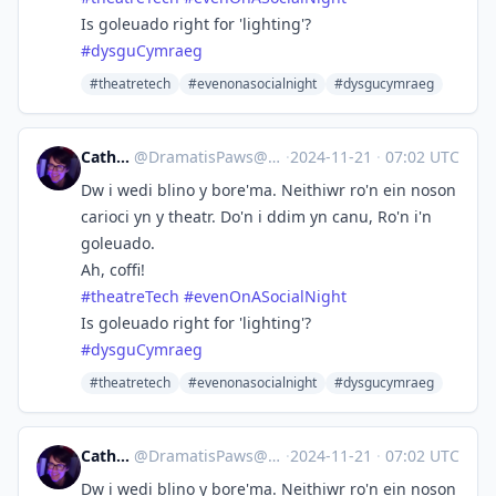
Is goleuado right for 'lighting'?
#
dysguCymraeg
#theatretech
#evenonasocialnight
#dysgucymraeg
Catherine
@
DramatisPaws@toot.wales
·
2024-11-21
·
07:02 UTC
Dw i wedi blino y bore'ma. Neithiwr ro'n ein noson
carioci yn y theatr. Do'n i ddim yn canu, Ro'n i'n
goleuado.
Ah, coffi!
#
theatreTech
#
evenOnASocialNight
Is goleuado right for 'lighting'?
#
dysguCymraeg
#theatretech
#evenonasocialnight
#dysgucymraeg
Catherine
@
DramatisPaws@toot.wales
·
2024-11-21
·
07:02 UTC
Dw i wedi blino y bore'ma. Neithiwr ro'n ein noson