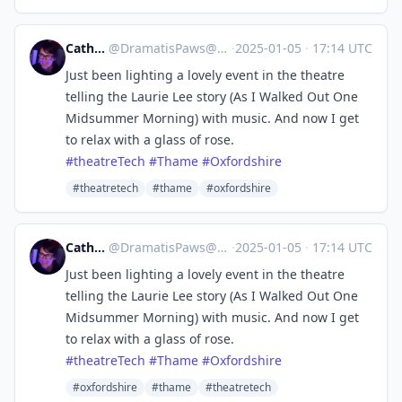
Catherine
@
DramatisPaws@toot.wales
·
2025-01-05
·
17:14 UTC
Just been lighting a lovely event in the theatre
telling the Laurie Lee story (As I Walked Out One
Midsummer Morning) with music. And now I get
to relax with a glass of rose.
#
theatreTech
#
Thame
#
Oxfordshire
#theatretech
#thame
#oxfordshire
Catherine
@
DramatisPaws@toot.wales
·
2025-01-05
·
17:14 UTC
Just been lighting a lovely event in the theatre
telling the Laurie Lee story (As I Walked Out One
Midsummer Morning) with music. And now I get
to relax with a glass of rose.
#
theatreTech
#
Thame
#
Oxfordshire
#oxfordshire
#thame
#theatretech