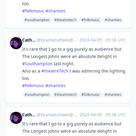
too.
#
folkmusic
#
shanties
#southampton
#theatretech
#folkmusic
#shanties
Catherine
@
DramatisPaws@toot.wales
·
2024-04-05
·
05:36 UTC
It's rare that I go to a gig purely as audience but
The Longest Johns were an absolute delight in
#
Southampton
last night.
Also as a
#
theatreTech
I was admiring the lighting
too.
#
folkmusic
#
shanties
#southampton
#theatretech
#folkmusic
#shanties
Catherine
@
DramatisPaws@toot.wales
·
2024-04-05
·
05:36 UTC
It's rare that I go to a gig purely as audience but
The Longest Johns were an absolute delight in