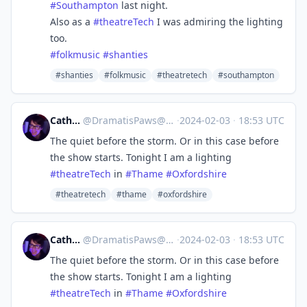
#
Southampton
last night.
Also as a
#
theatreTech
I was admiring the lighting
too.
#
folkmusic
#
shanties
#shanties
#folkmusic
#theatretech
#southampton
Catherine
@
DramatisPaws@toot.wales
·
2024-02-03
·
18:53 UTC
The quiet before the storm. Or in this case before
the show starts. Tonight I am a lighting
#
theatreTech
in
#
Thame
#
Oxfordshire
#theatretech
#thame
#oxfordshire
Catherine
@
DramatisPaws@toot.wales
·
2024-02-03
·
18:53 UTC
The quiet before the storm. Or in this case before
the show starts. Tonight I am a lighting
#
theatreTech
in
#
Thame
#
Oxfordshire