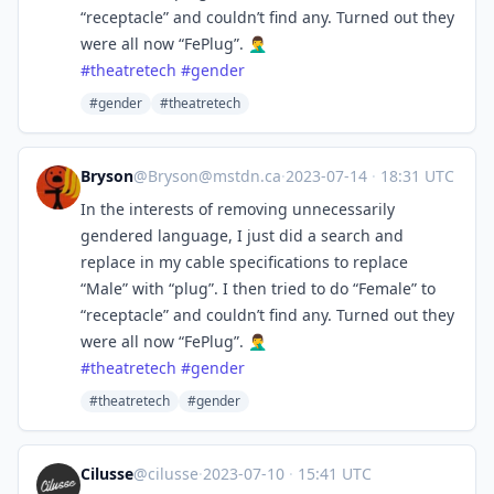
“receptacle” and couldn’t find any. Turned out they
were all now “FePlug”. 🤦‍♂️
#
theatretech
#
gender
#gender
#theatretech
Bryson
@
Bryson@mstdn.ca
·
2023-07-14
·
18:31 UTC
In the interests of removing unnecessarily
gendered language, I just did a search and
replace in my cable specifications to replace
“Male” with “plug”. I then tried to do “Female” to
“receptacle” and couldn’t find any. Turned out they
were all now “FePlug”. 🤦‍♂️
#
theatretech
#
gender
#theatretech
#gender
Cilusse
@cilusse
·
2023-07-10
·
15:41 UTC