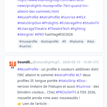
new
s/prolights-museprofile-70ct-quand-lirc-
atteint-des-sommets.html
#
MuseProfile
#
AstraProfile
#
Sunrise
#
4FLX
#
HaluStripDuo
#
Prolights
#
EclairagePro
#
StudioTV
#
EclairageTheatre
#
TheatreTech
#
lighting
#
designer
#
IP65
hashtag#ISE2026
#museprofile
#astraprofile
#lt
#halustrip
#duo
#sunrise
Soundlightup France
@
soundlightupfrance@mastodon.social
·
2026-03-10
·
10:00 UTC
#
MuseProfile
: un profile à couleurs additives dont
l’IRC atteint le sommet
#
AstraProfile
#
LT
deux
profiles IP, longue portée
#
HaluStrip
#
Duo
:
version linéaire de l’Halupix et aussi
#
Sunrise
: des
blinders couleur… Chez
#
PROLIGHTS
à l’ISE 2026,
nouvelle année rime avec nouveautés !
👉 Lien de l'article :