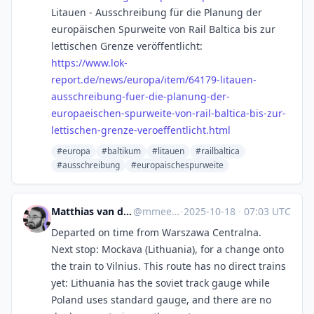
Litauen - Ausschreibung für die Planung der
europäischen Spurweite von Rail Baltica bis zur
lettischen Grenze veröffentlicht:
https://www.
lok-
report.de/news/europa/item
/64179-litauen-
ausschreibung-fuer-die-planung-der-
europaeischen-spurweite-von-rail-baltica-bis-zur-
lettischen-grenze-veroeffentlicht.html
#europa
#baltikum
#litauen
#railbaltica
#ausschreibung
#europaischespurweite
Matthias van de Meent
@mmeent_pg
·
2025-10-18
·
07:03 UTC
Departed on time from Warszawa Centralna.
Next stop: Mockava (Lithuania), for a change onto
the train to Vilnius. This route has no direct trains
yet: Lithuania has the soviet track gauge while
Poland uses standard gauge, and there are no