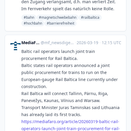
den Zugang verlangsamt, d.h. man verliert Zeit.
Im Fernverkehr spielt das natürlich keine Rolle.
#bahn
#magnetschwebebahn
#railbaltica
#hochbahn
#barrierefreiheit
MediaFaro News Digest
@
mf_newsdigest@mastodon.mediafaro.org
·
2026-03-19
·
12:15 UTC
Baltic rail operators launch joint train
procurement for Rail Baltica.
Baltic states rail operators announced a joint
public procurement for trains to run on the
European-gauge Rail Baltica line currently under
construction.
Rail Baltica will connect Tallinn, Pärnu, Riga,
Panevėžys, Kaunas, Vilnius and Warsaw.
Transport Minister Juras Taminskas said Lithuania
has already laid its first tracks.
https://
mediafaro.org/article/20260319
-baltic-rail-
operators-launch-joint-train-procurement-for-rail-