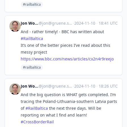
#railbaltica
Jon Worth
@
jon@gruene.social
·
2024-11-10
·
18:41 UTC
And - rather timely! - BBC has written about
#
RailBaltica
It’s one of the better pieces I’ve read about this
messy project
https://www.
bbc.com/news/articles/cx2n4r9r
eejo
#railbaltica
Jon Worth
@
jon@gruene.social
·
2024-11-10
·
18:26 UTC
And the big question is WHAT gets completed. I’m
tracing the Poland-Lithuania-southern Latvia parts
of
#
RailBaltica
the next three days. Will be
reporting on what I find and learn!
#
CrossBorderRail