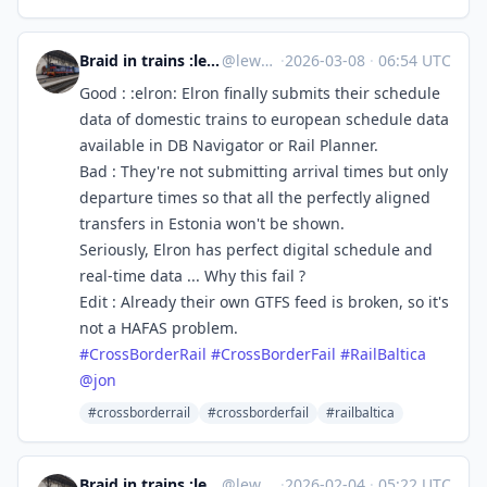
Braid in trains :lesbian_uz: - solidarity with :streik:
@
lewd@zug.network
·
2026-03-08
·
06:54 UTC
Good : :elron: Elron finally submits their schedule
data of domestic trains to european schedule data
available in DB Navigator or Rail Planner.
Bad : They're not submitting arrival times but only
departure times so that all the perfectly aligned
transfers in Estonia won't be shown.
Seriously, Elron has perfect digital schedule and
real-time data ... Why this fail ?
Edit : Already their own GTFS feed is broken, so it's
not a HAFAS problem.
#
CrossBorderRail
#
CrossBorderFail
#
RailBaltica
@
jon
#crossborderrail
#crossborderfail
#railbaltica
Braid in trains :lesbian_uz: - solidarity with :streik:
@
lewd@zug.network
·
2026-02-04
·
05:22 UTC