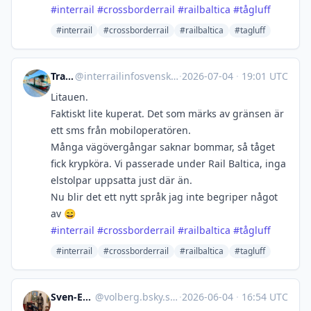
#
interrail
#
crossborderrail
#
railbaltica
#
tågluff
#interrail
#crossborderrail
#railbaltica
#tagluff
Trainfo.eu
@
interrailinfosvenska@mastodonsweden.se
·
2026-07-04
·
19:01 UTC
Litauen.
Faktiskt lite kuperat. Det som märks av gränsen är
ett sms från mobiloperatören.
Många vägövergångar saknar bommar, så tåget
fick krypköra. Vi passerade under Rail Baltica, inga
elstolpar uppsatta just där än.
Nu blir det ett nytt språk jag inte begriper något
av 😄
#
interrail
#
crossborderrail
#
railbaltica
#
tågluff
#interrail
#crossborderrail
#railbaltica
#tagluff
Sven-Erik Volberg
@
volberg.bsky.social@bsky.brid.gy
·
2026-06-04
·
16:54 UTC