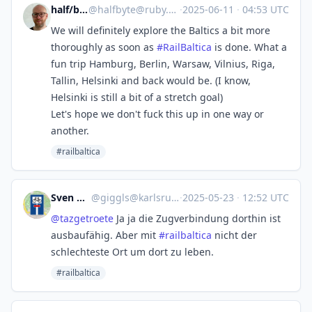
half/byte
@
halfbyte@ruby.social
·
2025-06-11
·
04:53 UTC
We will definitely explore the Baltics a bit more
thoroughly as soon as
#
RailBaltica
is done. What a
fun trip Hamburg, Berlin, Warsaw, Vilnius, Riga,
Tallin, Helsinki and back would be. (I know,
Helsinki is still a bit of a stretch goal)
Let's hope we don't fuck this up in one way or
another.
#railbaltica
Sven Geggus
@
giggls@karlsruhe-social.de
·
2025-05-23
·
12:52 UTC
@
tazgetroete
Ja ja die Zugverbindung dorthin ist
ausbaufähig. Aber mit
#
railbaltica
nicht der
schlechteste Ort um dort zu leben.
#railbaltica