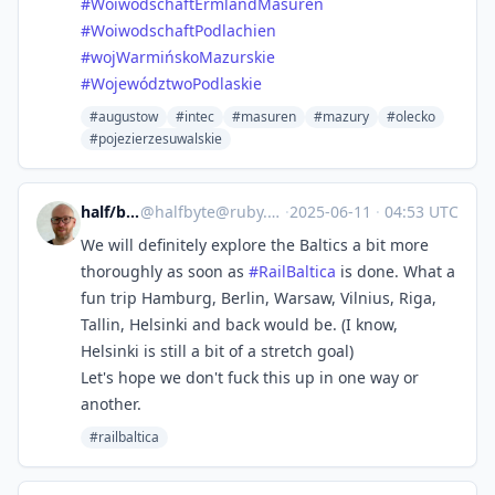
#WoiwodschaftErmlandMasuren
#WoiwodschaftPodlachien
#wojWarmińskoMazurskie
#WojewództwoPodlaskie
#augustow
#intec
#masuren
#mazury
#olecko
#pojezierzesuwalskie
half/byte
@
halfbyte@ruby.social
·
2025-06-11
·
04:53 UTC
We will definitely explore the Baltics a bit more
thoroughly as soon as
#
RailBaltica
is done. What a
fun trip Hamburg, Berlin, Warsaw, Vilnius, Riga,
Tallin, Helsinki and back would be. (I know,
Helsinki is still a bit of a stretch goal)
Let's hope we don't fuck this up in one way or
another.
#railbaltica