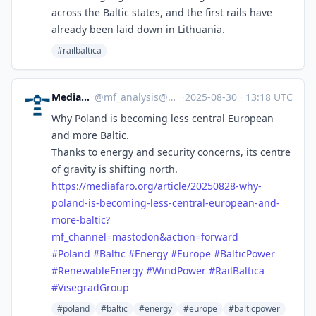
across the Baltic states, and the first rails have
already been laid down in Lithuania.
#railbaltica
MediaFaro Analysis
@
mf_analysis@mastodon.mediafaro.org
·
2025-08-30
·
13:18 UTC
Why Poland is becoming less central European
and more Baltic.
Thanks to energy and security concerns, its centre
of gravity is shifting north.
https://
mediafaro.org/article/20250828
-why-
poland-is-becoming-less-central-european-and-
more-baltic?
mf_channel=mastodon&action=forward
#
Poland
#
Baltic
#
Energy
#
Europe
#
BalticPower
#
RenewableEnergy
#
WindPower
#
RailBaltica
#
VisegradGroup
#poland
#baltic
#energy
#europe
#balticpower