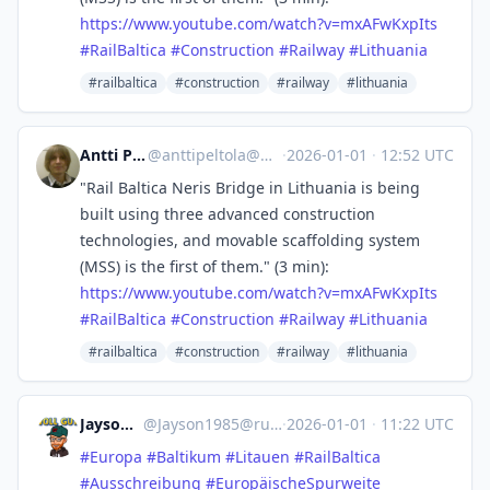
https://www.
youtube.com/watch?v=mxAFwKxpIts
#
RailBaltica
#
Construction
#
Railway
#
Lithuania
#railbaltica
#construction
#railway
#lithuania
Antti Peltola ⁂
@
anttipeltola@mastodon.world
·
2026-01-01
·
12:52 UTC
"Rail Baltica Neris Bridge in Lithuania is being
built using three advanced construction
technologies, and movable scaffolding system
(MSS) is the first of them." (3 min):
https://www.
youtube.com/watch?v=mxAFwKxpIts
#
RailBaltica
#
Construction
#
Railway
#
Lithuania
#railbaltica
#construction
#railway
#lithuania
Jayson1985
@
Jayson1985@ruhr.social
·
2026-01-01
·
11:22 UTC
#
Europa
#
Baltikum
#
Litauen
#
RailBaltica
#
Ausschreibung
#
EuropäischeSpurweite