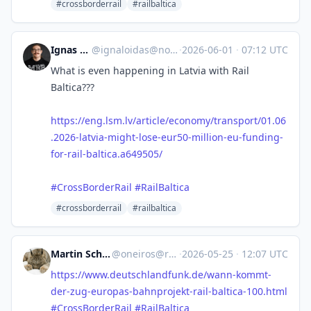
#crossborderrail
#railbaltica
Ignas Kiela
@
ignaloidas@not.acu.lt
·
2026-06-01
·
07:12 UTC
What is even happening in Latvia with Rail
Baltica???
https://eng.lsm.lv/article/economy/transport/01.06
.2026-latvia-might-lose-eur50-million-eu-funding-
for-rail-baltica.a649505/
#CrossBorderRail
#RailBaltica
#crossborderrail
#railbaltica
Martin Schröder 🇺🇳
@
oneiros@ruhr.social
·
2026-05-25
·
12:07 UTC
https://www.
deutschlandfunk.de/wann-kommt-
der-zug-europas-bahnprojekt-rail-baltica-100.html
#
CrossBorderRail
#
RailBaltica