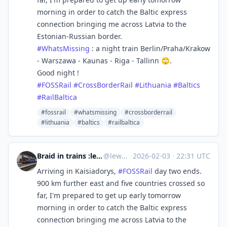
morning in order to catch the Baltic express
connection bringing me across Latvia to the
Estonian-Russian border.
#
WhatsMissing
: a night train Berlin/Praha/Krakow
- Warszawa - Kaunas - Riga - Tallinn 🙄.
Good night !
#
FOSSRail
#
CrossBorderRail
#
Lithuania
#
Baltics
#
RailBaltica
#fossrail
#whatsmissing
#crossborderrail
#lithuania
#baltics
#railbaltica
Braid in trains :lesbian_uz: - solidarity with :streik:
@
lewd@zug.network
·
2026-02-03
·
22:31 UTC
Arriving in Kaisiadorys,
#
FOSSRail
day two ends.
900 km further east and five countries crossed so
far, I'm prepared to get up early tomorrow
morning in order to catch the Baltic express
connection bringing me across Latvia to the