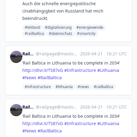
Auch die schnelle energiepolitische
Unabhängigkeit von Russland hat mich
beeindruckt.
#lettland
#digitalisierung
#energiewende
#railbaltica
#datenschutz
#smartcity
Railpage
@
railpage@mastodon.social
·
2026-04-21
·
10:21 UTC
‘Rail Baltica in Lithuania to be complete in 2034’
http://
dlvr.it/TS87vG
#
Infrastructure
#
Lithuania
#
News
#
RailBaltica
#infrastructure
#lithuania
#news
#railbaltica
Railpage
@
railpage@mastodon.social
·
2026-04-21
·
10:21 UTC
‘Rail Baltica in Lithuania to be complete in 2034’
http://
dlvr.it/TS87vG
#
Infrastructure
#
Lithuania
#
News
#
RailBaltica