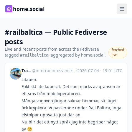
home.social
#railbaltica — Public Fediverse
posts
Live and recent posts from across the Fediverse
fetched
tagged
, aggregated by home.social.
live
#railbaltica
Trainfo.eu
@
interrailinfosvenska@mastodonsweden.se
·
2026-07-04
·
19:01 UTC
Litauen.
Faktiskt lite kuperat. Det som märks av gränsen är
ett sms från mobiloperatören.
Många vägövergångar saknar bommar, så tåget
fick krypköra. Vi passerade under Rail Baltica, inga
elstolpar uppsatta just där än.
Nu blir det ett nytt språk jag inte begriper något
av 😄