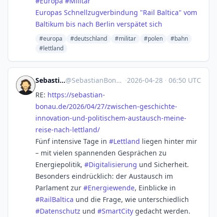
#
Europa
#
Militär
Europas Schnellzugverbindung "Rail Baltica" vom
Baltikum bis nach Berlin verspätet sich
#europa
#deutschland
#militar
#polen
#bahn
#lettland
Sebastian Bonau
@
SebastianBonau@gruene.social
·
2026-04-28
·
06:50 UTC
RE:
https://
sebastian-
bonau.de/2026/04/27/
zwischen-geschichte-
innovation-und-politischem-austausch-meine-
reise-nach-lettland/
Fünf intensive Tage in
#
Lettland
liegen hinter mir
– mit vielen spannenden Gesprächen zu
Energiepolitik,
#
Digitalisierung
und Sicherheit.
Besonders eindrücklich: der Austausch im
Parlament zur
#
Energiewende
, Einblicke in
#
RailBaltica
und die Frage, wie unterschiedlich
#
Datenschutz
und
#
SmartCity
gedacht werden.