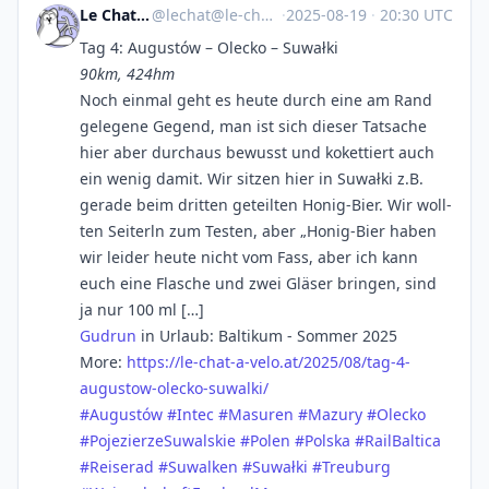
Le Chat à Vélo
@
lechat@le-chat-a-velo.at
·
2025-08-19
·
20:30 UTC
Tag 4: Augus­tów – Olecko – Suwałki
90km, 424hm
Noch ein­mal geht es heu­te durch eine am Rand
gele­ge­ne Gegend, man ist sich die­ser Tat­sa­che
hier aber durch­aus bewusst und koket­tiert auch
ein wenig damit. Wir sit­zen hier in Suwałki z.B.
gera­de beim drit­ten geteil­ten Honig-Bier. Wir woll­
ten Sei­terln zum Tes­ten, aber „Honig-Bier haben
wir lei­der heu­te nicht vom Fass, aber ich kann
euch eine Fla­sche und zwei Glä­ser brin­gen, sind
ja nur 100 ml […]
Gudrun
in Urlaub: Baltikum - Sommer 2025
More:
https://
le-chat-a-velo.at/2025/08/tag-
4-
augustow-olecko-suwalki/
#Augustów
#Intec
#Masuren
#Mazury
#Olecko
#PojezierzeSuwalskie
#Polen
#Polska
#RailBaltica
#Reiserad
#Suwalken
#Suwałki
#Treuburg