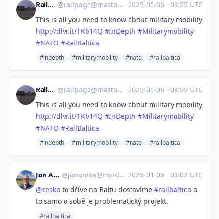
Railpage
@
railpage@mastodon.social
·
2025-05-06
·
08:55 UTC
This is all you need to know about military mobility
http://
dlvr.it/TKb14Q
#
InDepth
#
Militarymobility
#
NATO
#
RailBaltica
#indepth
#militarymobility
#nato
#railbaltica
Railpage
@
railpage@mastodon.social
·
2025-05-06
·
08:55 UTC
This is all you need to know about military mobility
http://
dlvr.it/TKb14Q
#
InDepth
#
Militarymobility
#
NATO
#
RailBaltica
#indepth
#militarymobility
#nato
#railbaltica
Jan Antoš
@
janantos@mstdn.social
·
2025-01-05
·
08:02 UTC
@
cesko
to dříve na Baltu dostavíme
#
railbaltica
a
to samo o sobě je problematický projekt.
#railbaltica