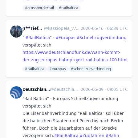
#crossborderrail
#railbaltica
((**Tiefenkultur**))
@
kassiopeia_v7@mastodon.social
·
2026-05-16
·
06:39 UTC
"
#
RailBaltica
" -
#
Europas
#
Schnellzugverbindung
verspätet sich
https://www.
deutschlandfunk.de/wann-kommt-
der-zug-europas-bahnprojekt-rail-baltica-100.html
#railbaltica
#europas
#schnellzugverbindung
Deutschlandfunk (inoffiziell)
@
deutschlandfunk@squeet.me
·
2026-05-09
·
09:05 UTC
"Rail Baltica" - Europas Schnellzugverbindung
verspätet sich
Die Eisenbahnverbindung "Rail Baltica" soll über
die baltischen Staaten und Polen bis nach Berlin
führen. Doch die Bauarbeiten auf der Strecke
verzögern sich.
#
RailBaltica
#
Zugfahren
#
Bahn