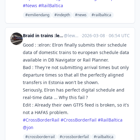
#
News
#
RailBaltica
#emiliendang
#indepth
#news
#railbaltica
Braid in trains :lesbian_uz: - solidarity with :streik:
@
lewd@zug.network
·
2026-03-08
·
06:54 UTC
Good : :elron: Elron finally submits their schedule
data of domestic trains to european schedule data
available in DB Navigator or Rail Planner.
Bad : They're not submitting arrival times but only
departure times so that all the perfectly aligned
transfers in Estonia won't be shown.
Seriously, Elron has perfect digital schedule and
real-time data ... Why this fail ?
Edit : Already their own GTFS feed is broken, so it's
not a HAFAS problem.
#
CrossBorderRail
#
CrossBorderFail
#
RailBaltica
@
jon
#crossborderrail
#crossborderfail
#railbaltica