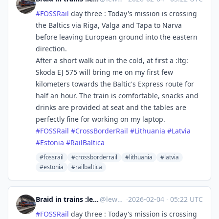
#
FOSSRail
day three : Today's mission is crossing
the Baltics via Riga, Valga and Tapa to Narva
before leaving European ground into the eastern
direction.
After a short walk out in the cold, at first a :ltg:
Skoda EJ 575 will bring me on my first few
kilometers towards the Baltic's Express route for
half an hour. The train is comfortable, snacks and
drinks are provided at seat and the tables are
perfectly fine for working on my laptop.
#
FOSSRail
#
CrossBorderRail
#
Lithuania
#
Latvia
#
Estonia
#
RailBaltica
#fossrail
#crossborderrail
#lithuania
#latvia
#estonia
#railbaltica
Braid in trains :lesbian_uz: - solidarity with :streik:
@
lewd@zug.network
·
2026-02-04
·
05:22 UTC
#
FOSSRail
day three : Today's mission is crossing