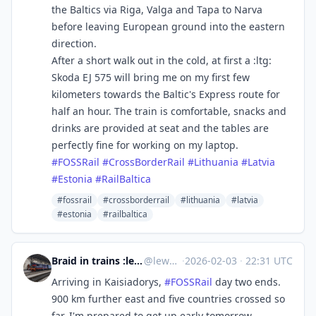
the Baltics via Riga, Valga and Tapa to Narva
before leaving European ground into the eastern
direction.
After a short walk out in the cold, at first a :ltg:
Skoda EJ 575 will bring me on my first few
kilometers towards the Baltic's Express route for
half an hour. The train is comfortable, snacks and
drinks are provided at seat and the tables are
perfectly fine for working on my laptop.
#
FOSSRail
#
CrossBorderRail
#
Lithuania
#
Latvia
#
Estonia
#
RailBaltica
#fossrail
#crossborderrail
#lithuania
#latvia
#estonia
#railbaltica
Braid in trains :lesbian_uz: - solidarity with :streik:
@
lewd@zug.network
·
2026-02-03
·
22:31 UTC
Arriving in Kaisiadorys,
#
FOSSRail
day two ends.
900 km further east and five countries crossed so
far, I'm prepared to get up early tomorrow