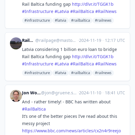
Rail Baltica funding gap
http://
dlvr.it/TGGK1b
#
Infrastructure
#
Latvia
#
RailBaltica
#
RailNews
#infrastructure
#latvia
#railbaltica
#railnews
Railpage
@
railpage@mastodon.social
·
2024-11-19
·
12:17 UTC
Latvia considering 1 billion euro loan to bridge
Rail Baltica funding gap
http://
dlvr.it/TGGK1b
#
Infrastructure
#
Latvia
#
RailBaltica
#
RailNews
#infrastructure
#latvia
#railbaltica
#railnews
Jon Worth
@
jon@gruene.social
·
2024-11-10
·
18:41 UTC
And - rather timely! - BBC has written about
#
RailBaltica
It’s one of the better pieces I’ve read about this
messy project
https://www.
bbc.com/news/articles/cx2n4r9r
eejo