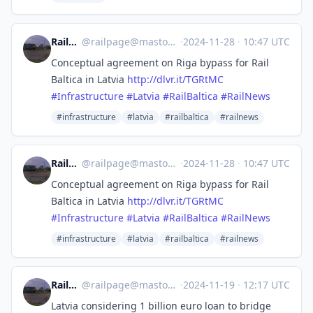
Railpage
@
railpage@mastodon.social
·
2024-11-28
·
10:47 UTC
Conceptual agreement on Riga bypass for Rail
Baltica in Latvia
http://
dlvr.it/TGRtMC
#
Infrastructure
#
Latvia
#
RailBaltica
#
RailNews
#infrastructure
#latvia
#railbaltica
#railnews
Railpage
@
railpage@mastodon.social
·
2024-11-28
·
10:47 UTC
Conceptual agreement on Riga bypass for Rail
Baltica in Latvia
http://
dlvr.it/TGRtMC
#
Infrastructure
#
Latvia
#
RailBaltica
#
RailNews
#infrastructure
#latvia
#railbaltica
#railnews
Railpage
@
railpage@mastodon.social
·
2024-11-19
·
12:17 UTC
Latvia considering 1 billion euro loan to bridge