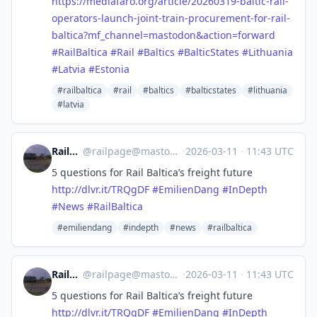
https://
mediafaro.org/article/20260319
-baltic-rail-
operators-launch-joint-train-procurement-for-rail-
baltica?mf_channel=mastodon&action=forward
#
RailBaltica
#
Rail
#
Baltics
#
BalticStates
#
Lithuania
#
Latvia
#
Estonia
#railbaltica
#rail
#baltics
#balticstates
#lithuania
#latvia
Railpage
@
railpage@mastodon.social
·
2026-03-11
·
11:43 UTC
5 questions for Rail Baltica’s freight future
http://
dlvr.it/TRQgDF
#
EmilienDang
#
InDepth
#
News
#
RailBaltica
#emiliendang
#indepth
#news
#railbaltica
Railpage
@
railpage@mastodon.social
·
2026-03-11
·
11:43 UTC
5 questions for Rail Baltica’s freight future
http://
dlvr.it/TRQgDF
#
EmilienDang
#
InDepth