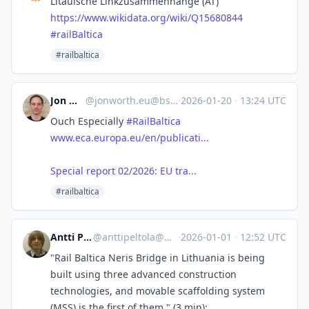
Litauische Linkzusammenhänge (AT)
https://www.
wikidata.org/wiki/Q15680844
#
railBaltica
#railbaltica
Jon Worth
@
jonworth.eu@bsky.brid.gy
·
2026-01-20
·
13:24 UTC
Ouch Especially
#RailBaltica
www.eca.europa.eu/en/publicati...
Special report 02/2026: EU tra...
#railbaltica
Antti Peltola ⁂
@
anttipeltola@mastodon.world
·
2026-01-01
·
12:52 UTC
"Rail Baltica Neris Bridge in Lithuania is being
built using three advanced construction
technologies, and movable scaffolding system
(MSS) is the first of them." (3 min):