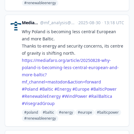
#renewableenergy
MediaFaro Analysis
@
mf_analysis@mastodon.mediafaro.org
·
2025-08-30
·
13:18 UTC
Why Poland is becoming less central European
and more Baltic.
Thanks to energy and security concerns, its centre
of gravity is shifting north.
https://
mediafaro.org/article/20250828
-why-
poland-is-becoming-less-central-european-and-
more-baltic?
mf_channel=mastodon&action=forward
#
Poland
#
Baltic
#
Energy
#
Europe
#
BalticPower
#
RenewableEnergy
#
WindPower
#
RailBaltica
#
VisegradGroup
#poland
#baltic
#energy
#europe
#balticpower
#renewableenergy