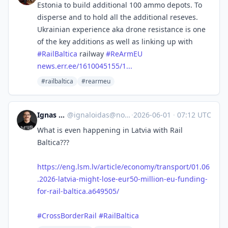
Estonia to build additional 100 ammo depots. To
disperse and to hold all the additional reseves.
Ukrainian experience aka drone resistance is one
of the key additions as well as linking up with
#RailBaltica
railway
#ReArmEU
news.err.ee/1610045155/1...
#railbaltica
#rearmeu
Ignas Kiela
@
ignaloidas@not.acu.lt
·
2026-06-01
·
07:12 UTC
What is even happening in Latvia with Rail
Baltica???
https://eng.lsm.lv/article/economy/transport/01.06
.2026-latvia-might-lose-eur50-million-eu-funding-
for-rail-baltica.a649505/
#CrossBorderRail
#RailBaltica