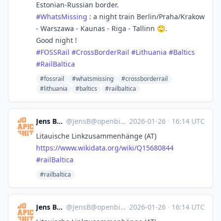
Estonian-Russian border.
#
WhatsMissing
: a night train Berlin/Praha/Krakow
- Warszawa - Kaunas - Riga - Tallinn 🙄.
Good night !
#
FOSSRail
#
CrossBorderRail
#
Lithuania
#
Baltics
#
RailBaltica
#fossrail
#whatsmissing
#crossborderrail
#lithuania
#baltics
#railbaltica
Jens Bemme
@
JensB@openbiblio.social
·
2026-01-26
·
16:14 UTC
Litauische Linkzusammenhänge (AT)
https://www.
wikidata.org/wiki/Q15680844
#
railBaltica
#railbaltica
Jens Bemme
@
JensB@openbiblio.social
·
2026-01-26
·
16:14 UTC