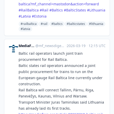
baltica?mf_channel=mastodon&action=forward
#
RailBaltica
#
Rail
#
Baltics
#
BalticStates
#
Lithuania
#
Latvia
#
Estonia
#railbaltica
#rail
#baltics
#balticstates
#lithuania
#latvia
MediaFaro News Digest
@
mf_newsdigest@mastodon.mediafaro.org
·
2026-03-19
·
12:15 UTC
Baltic rail operators launch joint train
procurement for Rail Baltica.
Baltic states rail operators announced a joint
public procurement for trains to run on the
European-gauge Rail Baltica line currently under
construction.
Rail Baltica will connect Tallinn, Pärnu, Riga,
Panevėžys, Kaunas, Vilnius and Warsaw.
Transport Minister Juras Taminskas said Lithuania
has already laid its first tracks.