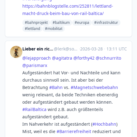
https://
bahnblogstelle.com/252811/lett
land-
macht-druck-beim-bau-von-rail-baltica/
#bahnprojekt
#baltikum
#europa
#infrastruktur
#lettland
#mobilitat
Lieber ein richtiges Klapprad
@
lerk@social.tchncs.de
·
2026-03-28
·
13:11 UTC
@
lejapproach
@
agitatra
@
forthy42
@
schnurrito
@
parismarx
Aufgeständert hat Vor- und Nachteile und kann
durchaus sinnvoll sein. Ist aber bei der
Betrachtung
#
Bahn
vs.
#
Magnetschwebebahn
wenig relevant, da beide Techniken ebenerdig
oder aufgeständert gebaut werden können.
#
RailBaltica
wird z.B. auch größtenteils
aufgeständert gebaut.
Im Nahverkehr ist aufgeständert (
#
Hochbahn
)
Mist, weil es die
#
Barrierefreiheit
reduziert und