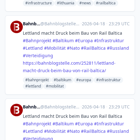
#infrastructure
#lithuania
#news
#railbaltica
Bahnblogstelle
@
Bahnblogstelle@mastodon.social
·
2026-04-18
·
23:29 UTC
Lettland macht Druck beim Bau von Rail Baltica
#
Bahnprojekt
#
Baltikum
#
Europa
#
Infrastruktur
#
Lettland
#
Mobilität
#
Nato
#
RailBaltica
#
Russland
#
Verteidigung
https://
bahnblogstelle.com/252811/lett
land-
macht-druck-beim-bau-von-rail-baltica/
#bahnprojekt
#baltikum
#europa
#infrastruktur
#lettland
#mobilitat
Bahnblogstelle
@
Bahnblogstelle@mastodon.social
·
2026-04-18
·
23:29 UTC
Lettland macht Druck beim Bau von Rail Baltica
#
Bahnprojekt
#
Baltikum
#
Europa
#
Infrastruktur
#
Lettland
#
Mobilität
#
Nato
#
RailBaltica
#
Russland
#
Verteidigung