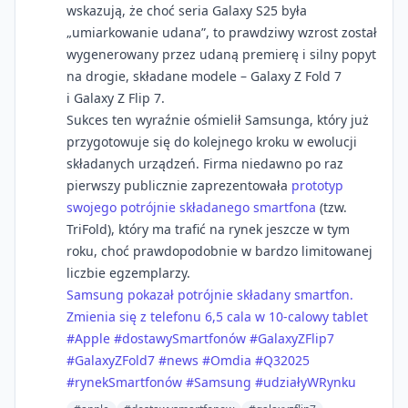
wskazują, że choć seria Galaxy S25 była
„umiarkowanie udana”, to prawdziwy wzrost został
wygenerowany przez udaną premierę i silny popyt
na drogie, składane modele – Galaxy Z Fold 7
i Galaxy Z Flip 7.
Sukces ten wyraźnie ośmielił Samsunga, który już
przygotowuje się do kolejnego kroku w ewolucji
składanych urządzeń. Firma niedawno po raz
pierwszy publicznie zaprezentowała
prototyp
swojego potrójnie składanego smartfona
(tzw.
TriFold), który ma trafić na rynek jeszcze w tym
roku, choć prawdopodobnie w bardzo limitowanej
liczbie egzemplarzy.
Samsung pokazał potrójnie składany smartfon.
Zmienia się z telefonu 6,5 cala w 10-calowy tablet
#Apple
#dostawySmartfonów
#GalaxyZFlip7
#GalaxyZFold7
#news
#Omdia
#Q32025
#rynekSmartfonów
#Samsung
#udziałyWRynku