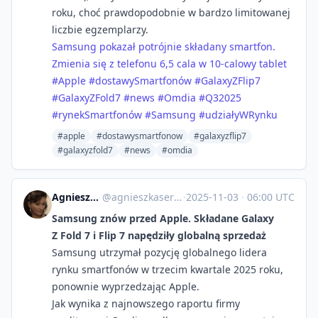
roku, choć prawdopodobnie w bardzo limitowanej
liczbie egzemplarzy.
Samsung pokazał potrójnie składany smartfon.
Zmienia się z telefonu 6,5 cala w 10-calowy tablet
#Apple
#dostawySmartfonów
#GalaxyZFlip7
#GalaxyZFold7
#news
#Omdia
#Q32025
#rynekSmartfonów
#Samsung
#udziałyWRynku
#apple
#dostawysmartfonow
#galaxyzflip7
#galaxyzfold7
#news
#omdia
Agnieszka Serafinowicz
@
agnieszkaserafinowicz@imagazine.pl
·
2025-11-03
·
06:00 UTC
Samsung znów przed Apple. Składane Galaxy
Z Fold 7 i Flip 7 napędziły globalną sprzedaż
Samsung utrzymał pozycję globalnego lidera
rynku smartfonów w trzecim kwartale 2025 roku,
ponownie wyprzedzając Apple.
Jak wynika z najnowszego raportu firmy