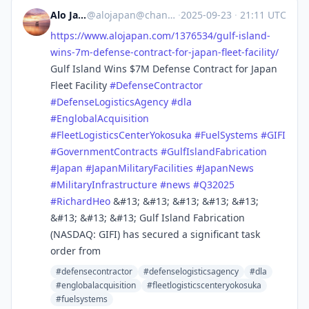
Alo Japan
@
alojapan@channels.im
·
2025-09-23
·
21:11 UTC
https://www.
alojapan.com/1376534/gulf-isla
nd-
wins-7m-defense-contract-for-japan-fleet-facility/
Gulf Island Wins $7M Defense Contract for Japan
Fleet Facility
#
DefenseContractor
#
DefenseLogisticsAgency
#
dla
#
EnglobalAcquisition
#
FleetLogisticsCenterYokosuka
#
FuelSystems
#
GIFI
#
GovernmentContracts
#
GulfIslandFabrication
#
Japan
#
JapanMilitaryFacilities
#
JapanNews
#
MilitaryInfrastructure
#
news
#
Q32025
#
RichardHeo
&#13; &#13; &#13; &#13; &#13;
&#13; &#13; &#13; Gulf Island Fabrication
(NASDAQ: GIFI) has secured a significant task
order from
#defensecontractor
#defenselogisticsagency
#dla
#englobalacquisition
#fleetlogisticscenteryokosuka
#fuelsystems