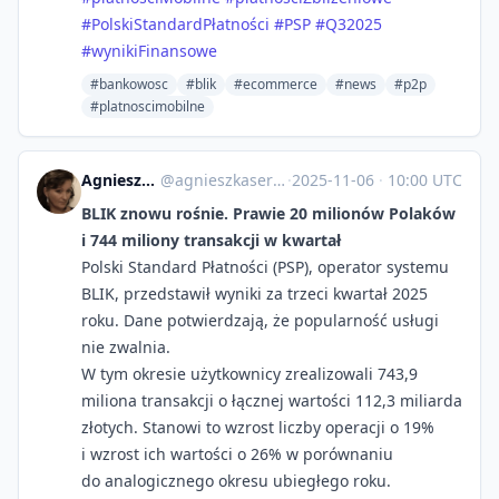
#PolskiStandardPłatności
#PSP
#Q32025
#wynikiFinansowe
#bankowosc
#blik
#ecommerce
#news
#p2p
#platnoscimobilne
Agnieszka Serafinowicz
@
agnieszkaserafinowicz@imagazine.pl
·
2025-11-06
·
10:00 UTC
BLIK znowu rośnie. Prawie 20 milionów Polaków
i 744 miliony transakcji w kwartał
Polski Standard Płatności (PSP), operator systemu
BLIK, przedstawił wyniki za trzeci kwartał 2025
roku. Dane potwierdzają, że popularność usługi
nie zwalnia.
W tym okresie użytkownicy zrealizowali 743,9
miliona transakcji o łącznej wartości 112,3 miliarda
złotych. Stanowi to wzrost liczby operacji o 19%
i wzrost ich wartości o 26% w porównaniu
do analogicznego okresu ubiegłego roku.