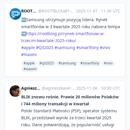
ROOTBLOG
@
ROOTBLOG@101010.pl
·
2025-11-07
·
11:30 UTC
🆕Samsung utrzymuje pozycję lidera. Rynek
smartfonów w 3 kwartale 2025 roku nabiera tempa
➡️
https://
rootblog.pl/rynek-smartfonow-w
-
trzecim-kwartale-2025-roku/
#
apple
#
Q32025
#
samsung
#
smartfony
#
vivo
#
Xiaomi
#apple
#q32025
#samsung
#smartfony
#vivo
#xiaomi
Agnieszka Serafinowicz
@
agnieszkaserafinowicz@imagazine.pl
·
2025-11-06
·
10:00 UTC
BLIK znowu rośnie. Prawie 20 milionów Polaków
i 744 miliony transakcji w kwartał
Polski Standard Płatności (PSP), operator systemu
BLIK, przedstawił wyniki za trzeci kwartał 2025
roku. Dane potwierdzają, że popularność usługi