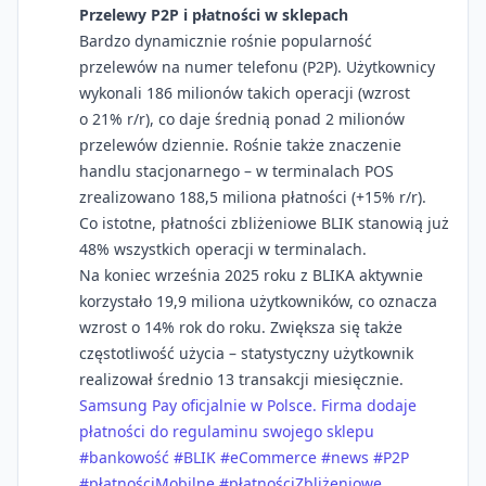
Przelewy P2P i płatności w sklepach
Bardzo dynamicznie rośnie popularność
przelewów na numer telefonu (P2P). Użytkownicy
wykonali 186 milionów takich operacji (wzrost
o 21% r/r), co daje średnią ponad 2 milionów
przelewów dziennie. Rośnie także znaczenie
handlu stacjonarnego – w terminalach POS
zrealizowano 188,5 miliona płatności (+15% r/r).
Co istotne, płatności zbliżeniowe BLIK stanowią już
48% wszystkich operacji w terminalach.
Na koniec września 2025 roku z BLIKA aktywnie
korzystało 19,9 miliona użytkowników, co oznacza
wzrost o 14% rok do roku. Zwiększa się także
częstotliwość użycia – statystyczny użytkownik
realizował średnio 13 transakcji miesięcznie.
Samsung Pay oficjalnie w Polsce. Firma dodaje
płatności do regulaminu swojego sklepu
#bankowość
#BLIK
#eCommerce
#news
#P2P
#płatnościMobilne
#płatnościZbliżeniowe