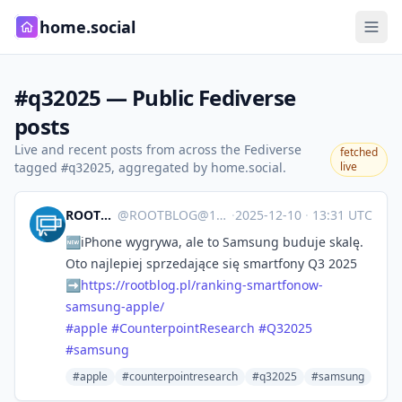
home.social
#q32025 — Public Fediverse
posts
Live and recent posts from across the Fediverse
fetched
tagged
, aggregated by home.social.
live
#q32025
ROOTBLOG
@
ROOTBLOG@101010.pl
·
2025-12-10
·
13:31 UTC
🆕iPhone wygrywa, ale to Samsung buduje skalę.
Oto najlepiej sprzedające się smartfony Q3 2025
➡️
https://
rootblog.pl/ranking-smartfonow
-
samsung-apple/
#
apple
#
CounterpointResearch
#
Q32025
#
samsung
#apple
#counterpointresearch
#q32025
#samsung