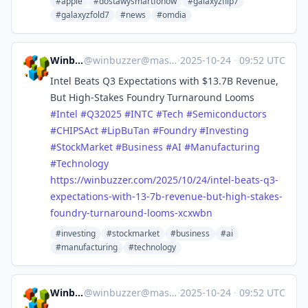
#apple
#dostawysmartfonow
#galaxyzflip7
#galaxyzfold7
#news
#omdia
Winbuzzer
@
winbuzzer@mastodon.social
·
2025-10-24
·
09:52 UTC
Intel Beats Q3 Expectations with $13.7B Revenue,
But High-Stakes Foundry Turnaround Looms
#
Intel
#
Q32025
#
INTC
#
Tech
#
Semiconductors
#
CHIPSAct
#
LipBuTan
#
Foundry
#
Investing
#
StockMarket
#
Business
#
AI
#
Manufacturing
#
Technology
https://
winbuzzer.com/2025/10/24/intel
-beats-q3-
expectations-with-13-7b-revenue-but-high-stakes-
foundry-turnaround-looms-xcxwbn
#investing
#stockmarket
#business
#ai
#manufacturing
#technology
Winbuzzer
@
winbuzzer@mastodon.social
·
2025-10-24
·
09:52 UTC