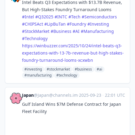
Intel Beats Q3 Expectations with $13.7B Revenue,
But High-Stakes Foundry Turnaround Looms
#
Intel
#
Q32025
#
INTC
#
Tech
#
Semiconductors
#
CHIPSAct
#
LipBuTan
#
Foundry
#
Investing
#
StockMarket
#
Business
#
AI
#
Manufacturing
#
Technology
https://
winbuzzer.com/2025/10/24/intel
-beats-q3-
expectations-with-13-7b-revenue-but-high-stakes-
foundry-turnaround-looms-xcxwbn
#investing
#stockmarket
#business
#ai
#manufacturing
#technology
Japan
@
Japan@channels.im
·
2025-09-23
·
22:01 UTC
Gulf Island Wins $7M Defense Contract for Japan
Fleet Facility