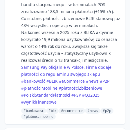
handlu stacjonarnego – w terminalach POS
zrealizowano 188,5 miliona płatności (+15% r/r).
Co istotne, płatności zbliżeniowe BLIK stanowią już
48% wszystkich operacji w terminalach.
Na koniec września 2025 roku z BLIKA aktywnie
korzystało 19,9 miliona użytkowników, co oznacza
wzrost o 14% rok do roku. Zwiększa się także
częstotliwość użycia – statystyczny użytkownik
realizował średnio 13 transakcji miesięcznie.
Samsung Pay oficjalnie w Polsce. Firma dodaje
płatności do regulaminu swojego sklepu
#bankowość
#BLIK
#eCommerce
#news
#P2P
#płatnościMobilne
#płatnościZbliżeniowe
#PolskiStandardPłatności
#PSP
#Q32025
#wynikiFinansowe
#bankowosc
#blik
#ecommerce
#news
#p2p
#platnoscimobilne