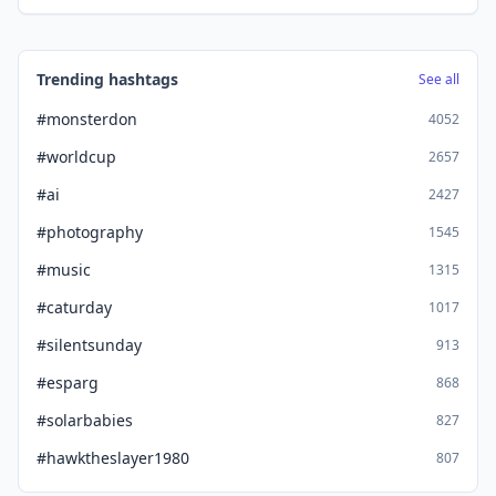
Trending hashtags
See all
#monsterdon
4052
#worldcup
2657
#ai
2427
#photography
1545
#music
1315
#caturday
1017
#silentsunday
913
#esparg
868
#solarbabies
827
#hawktheslayer1980
807