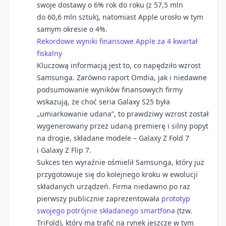
swoje dostawy o 6% rok do roku (z 57,5 mln
do 60,6 mln sztuk), natomiast Apple urosło w tym
samym okresie o 4%.
Rekordowe wyniki finansowe Apple za 4 kwartał
fiskalny
Kluczową informacją jest to, co napędziło wzrost
Samsunga. Zarówno raport Omdia, jak i niedawne
podsumowanie wyników finansowych firmy
wskazują, że choć seria Galaxy S25 była
„umiarkowanie udana”, to prawdziwy wzrost został
wygenerowany przez udaną premierę i silny popyt
na drogie, składane modele – Galaxy Z Fold 7
i Galaxy Z Flip 7.
Sukces ten wyraźnie ośmielił Samsunga, który już
przygotowuje się do kolejnego kroku w ewolucji
składanych urządzeń. Firma niedawno po raz
pierwszy publicznie zaprezentowała
prototyp
swojego potrójnie składanego smartfona
(tzw.
TriFold), który ma trafić na rynek jeszcze w tym