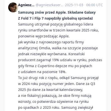
Agnieszka Serafinowicz
@
agnieszkaserafinowicz@imagazine.pl
·
2025-11-03
·
06:00 UTC
Samsung znów przed Apple. Składane Galaxy
Z Fold 7 i Flip 7 napędziły globalną sprzedaż
Samsung utrzymał pozycję globalnego lidera
rynku smartfonów w trzecim kwartale 2025 roku,
ponownie wyprzedzając Apple.
Jak wynika z najnowszego raportu firmy
analitycznej Omdia, walka na szczycie pozostaje
jednak niezwykle wyrównana. Koreański
producent zagarnął 19% udziału w rynku, podczas
gdy firma z Cupertino depcze mu po piętach
z udziałem na poziomie 18%.
To już drugi rok z rzędu, odkąd Samsung przejął
w 2024 roku pozycję numer jeden. Dane za Q3
2025 (to dane za kwartał kalendarzowy,
a nie fiskalny) pokazują, że obie firmy notują
wzrosty, co potwierdza ożywienie na rynku
po spadkach z 2023 roku. Samsung zwiększył