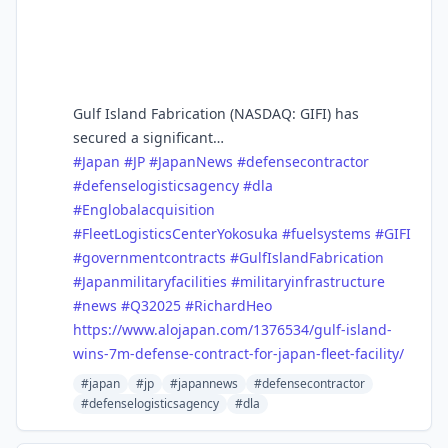
Gulf Island Fabrication (NASDAQ: GIFI) has
secured a significant…
#
Japan
#
JP
#
JapanNews
#
defensecontractor
#
defenselogisticsagency
#
dla
#
Englobalacquisition
#
FleetLogisticsCenterYokosuka
#
fuelsystems
#
GIFI
#
governmentcontracts
#
GulfIslandFabrication
#
Japanmilitaryfacilities
#
militaryinfrastructure
#
news
#
Q32025
#
RichardHeo
https://www.
alojapan.com/1376534/gulf-isla
nd-
wins-7m-defense-contract-for-japan-fleet-facility/
#japan
#jp
#japannews
#defensecontractor
#defenselogisticsagency
#dla