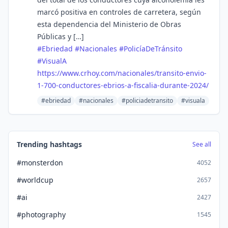
marcó positiva en controles de carretera, según
esta dependencia del Ministerio de Obras
Públicas y […]
#
Ebriedad
#
Nacionales
#
PolicíaDeTránsito
#
VisualA
https://www.
crhoy.com/nacionales/transito-
envio-
1-700-conductores-ebrios-a-fiscalia-durante-2024/
#ebriedad
#nacionales
#policiadetransito
#visuala
Trending hashtags
See all
#monsterdon
4052
#worldcup
2657
#ai
2427
#photography
1545