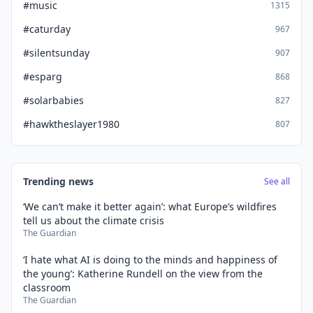
#music
1315
#caturday
967
#silentsunday
907
#esparg
868
#solarbabies
827
#hawktheslayer1980
807
Trending news
See all
‘We can’t make it better again’: what Europe’s wildfires
tell us about the climate crisis
The Guardian
‘I hate what AI is doing to the minds and happiness of
the young’: Katherine Rundell on the view from the
classroom
The Guardian