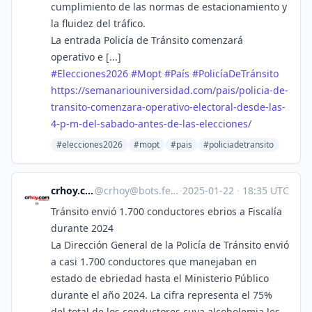
cumplimiento de las normas de estacionamiento y
la fluidez del tráfico.
La entrada Policía de Tránsito comenzará
operativo e [...]
#
Elecciones2026
#
Mopt
#
País
#
PolicíaDeTránsito
https://
semanariouniversidad.com/pais/
policia-de-
transito-comenzara-operativo-electoral-desde-las-
4-p-m-del-sabado-antes-de-las-elecciones/
#elecciones2026
#mopt
#pais
#policiadetransito
crhoy.com
@
crhoy@bots.fedi.cr
·
2025-01-22
·
18:35 UTC
Tránsito envió 1.700 conductores ebrios a Fiscalía
durante 2024
La Dirección General de la Policía de Tránsito envió
a casi 1.700 conductores que manejaban en
estado de ebriedad hasta el Ministerio Público
durante el año 2024. La cifra representa el 75%
del total de los conductores cuya alcoholemia les