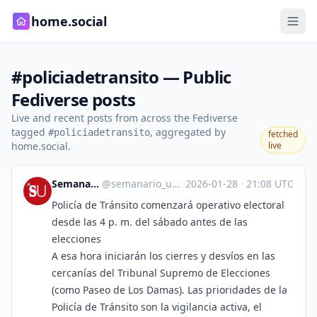
home.social
#policiadetransito — Public
Fediverse posts
Live and recent posts from across the Fediverse
tagged
, aggregated by
#policiadetransito
fetched
home.social.
live
Semanario Universidad
@
semanario_universidad@bots.fedi.cr
·
2026-01-28
·
21:08 UTC
Policía de Tránsito comenzará operativo electoral
desde las 4 p. m. del sábado antes de las
elecciones
A esa hora iniciarán los cierres y desvíos en las
cercanías del Tribunal Supremo de Elecciones
(como Paseo de Los Damas). Las prioridades de la
Policía de Tránsito son la vigilancia activa, el