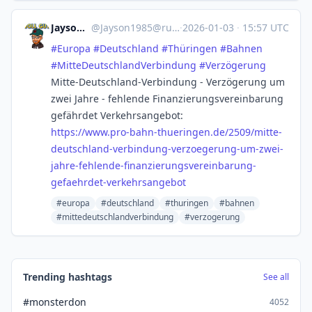
Jayson1985
@
Jayson1985@ruhr.social
·
2026-01-03
·
15:57 UTC
#
Europa
#
Deutschland
#
Thüringen
#
Bahnen
#
MitteDeutschlandVerbindung
#
Verzögerung
Mitte-Deutschland-Verbindung - Verzögerung um
zwei Jahre - fehlende Finanzierungsvereinbarung
gefährdet Verkehrsangebot:
https://www.
pro-bahn-thueringen.de/2509/mi
tte-
deutschland-verbindung-verzoegerung-um-zwei-
jahre-fehlende-finanzierungsvereinbarung-
gefaehrdet-verkehrsangebot
#europa
#deutschland
#thuringen
#bahnen
#mittedeutschlandverbindung
#verzogerung
Trending hashtags
See all
#monsterdon
4052