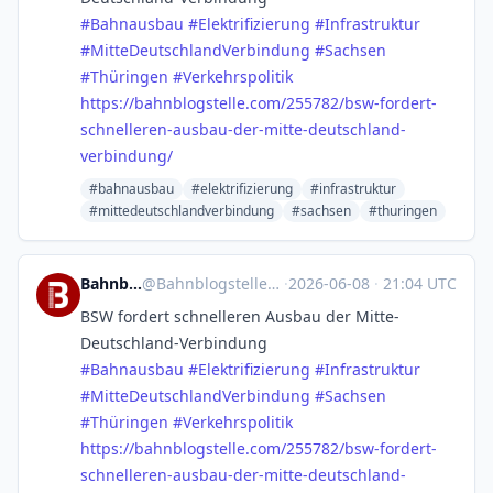
#
Bahnausbau
#
Elektrifizierung
#
Infrastruktur
#
MitteDeutschlandVerbindung
#
Sachsen
#
Thüringen
#
Verkehrspolitik
https://
bahnblogstelle.com/255782/bsw-
fordert-
schnelleren-ausbau-der-mitte-deutschland-
verbindung/
#bahnausbau
#elektrifizierung
#infrastruktur
#mittedeutschlandverbindung
#sachsen
#thuringen
Bahnblogstelle
@
Bahnblogstelle@mastodon.social
·
2026-06-08
·
21:04 UTC
BSW fordert schnelleren Ausbau der Mitte-
Deutschland-Verbindung
#
Bahnausbau
#
Elektrifizierung
#
Infrastruktur
#
MitteDeutschlandVerbindung
#
Sachsen
#
Thüringen
#
Verkehrspolitik
https://
bahnblogstelle.com/255782/bsw-
fordert-
schnelleren-ausbau-der-mitte-deutschland-