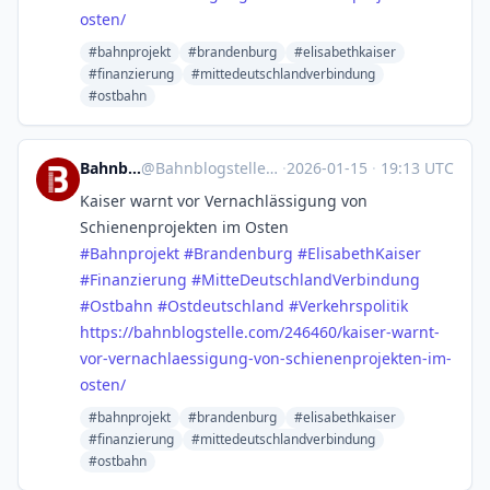
osten/
#bahnprojekt
#brandenburg
#elisabethkaiser
#finanzierung
#mittedeutschlandverbindung
#ostbahn
Bahnblogstelle
@
Bahnblogstelle@mastodon.social
·
2026-01-15
·
19:13 UTC
Kaiser warnt vor Vernachlässigung von
Schienenprojekten im Osten
#
Bahnprojekt
#
Brandenburg
#
ElisabethKaiser
#
Finanzierung
#
MitteDeutschlandVerbindung
#
Ostbahn
#
Ostdeutschland
#
Verkehrspolitik
https://
bahnblogstelle.com/246460/kais
er-warnt-
vor-vernachlaessigung-von-schienenprojekten-im-
osten/
#bahnprojekt
#brandenburg
#elisabethkaiser
#finanzierung
#mittedeutschlandverbindung
#ostbahn