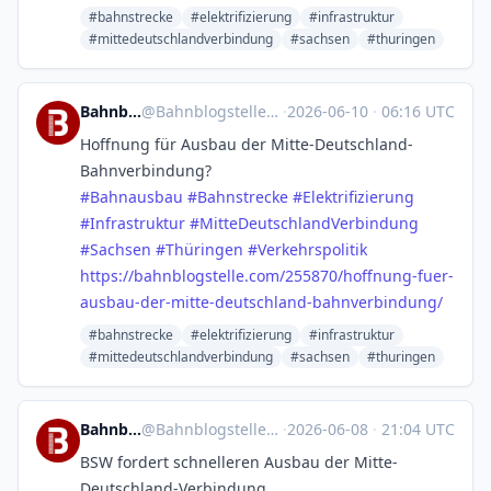
#bahnstrecke
#elektrifizierung
#infrastruktur
#mittedeutschlandverbindung
#sachsen
#thuringen
Bahnblogstelle
@
Bahnblogstelle@mastodon.social
·
2026-06-10
·
06:16 UTC
Hoffnung für Ausbau der Mitte-Deutschland-
Bahnverbindung?
#
Bahnausbau
#
Bahnstrecke
#
Elektrifizierung
#
Infrastruktur
#
MitteDeutschlandVerbindung
#
Sachsen
#
Thüringen
#
Verkehrspolitik
https://
bahnblogstelle.com/255870/hoff
nung-fuer-
ausbau-der-mitte-deutschland-bahnverbindung/
#bahnstrecke
#elektrifizierung
#infrastruktur
#mittedeutschlandverbindung
#sachsen
#thuringen
Bahnblogstelle
@
Bahnblogstelle@mastodon.social
·
2026-06-08
·
21:04 UTC
BSW fordert schnelleren Ausbau der Mitte-
Deutschland-Verbindung