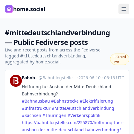
home.social
#mittedeutschlandverbindung
— Public Fediverse posts
Live and recent posts from across the Fediverse
tagged
,
#mittedeutschlandverbindung
fetched
aggregated by home.social.
live
Bahnblogstelle
@
Bahnblogstelle@mastodon.social
·
2026-06-10
·
06:16 UTC
Hoffnung für Ausbau der Mitte-Deutschland-
Bahnverbindung?
#
Bahnausbau
#
Bahnstrecke
#
Elektrifizierung
#
Infrastruktur
#
MitteDeutschlandVerbindung
#
Sachsen
#
Thüringen
#
Verkehrspolitik
https://
bahnblogstelle.com/255870/hoff
nung-fuer-
ausbau-der-mitte-deutschland-bahnverbindung/