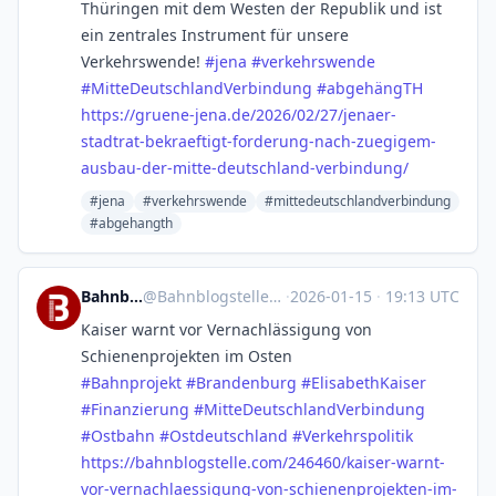
Thüringen mit dem Westen der Republik und ist
ein zentrales Instrument für unsere
Verkehrswende!
#
jena
#
verkehrswende
#
MitteDeutschlandVerbindung
#
abgehängTH
https://
gruene-jena.de/2026/02/27/jena
er-
stadtrat-bekraeftigt-forderung-nach-zuegigem-
ausbau-der-mitte-deutschland-verbindung/
#jena
#verkehrswende
#mittedeutschlandverbindung
#abgehangth
Bahnblogstelle
@
Bahnblogstelle@mastodon.social
·
2026-01-15
·
19:13 UTC
Kaiser warnt vor Vernachlässigung von
Schienenprojekten im Osten
#
Bahnprojekt
#
Brandenburg
#
ElisabethKaiser
#
Finanzierung
#
MitteDeutschlandVerbindung
#
Ostbahn
#
Ostdeutschland
#
Verkehrspolitik
https://
bahnblogstelle.com/246460/kais
er-warnt-
vor-vernachlaessigung-von-schienenprojekten-im-