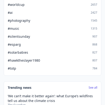
#worldcup
2657
#ai
2427
#photography
1545
#music
1315
#silentsunday
907
#esparg
868
#solarbabies
827
#hawktheslayer1980
807
#totp
784
Trending news
See all
‘We can’t make it better again’: what Europe’s wildfires
tell us about the climate crisis
The Guardian