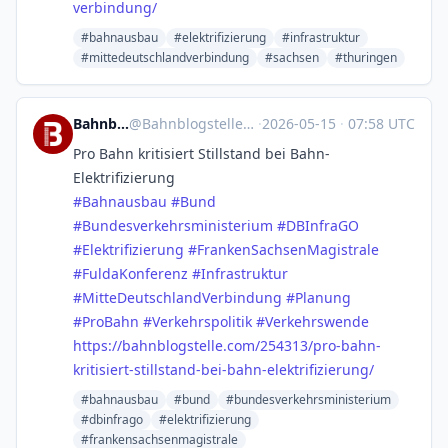
verbindung/
#bahnausbau
#elektrifizierung
#infrastruktur
#mittedeutschlandverbindung
#sachsen
#thuringen
Bahnblogstelle
@
Bahnblogstelle@mastodon.social
·
2026-05-15
·
07:58 UTC
Pro Bahn kritisiert Stillstand bei Bahn-
Elektrifizierung
#
Bahnausbau
#
Bund
#
Bundesverkehrsministerium
#
DBInfraGO
#
Elektrifizierung
#
FrankenSachsenMagistrale
#
FuldaKonferenz
#
Infrastruktur
#
MitteDeutschlandVerbindung
#
Planung
#
ProBahn
#
Verkehrspolitik
#
Verkehrswende
https://
bahnblogstelle.com/254313/pro-
bahn-
kritisiert-stillstand-bei-bahn-elektrifizierung/
#bahnausbau
#bund
#bundesverkehrsministerium
#dbinfrago
#elektrifizierung
#frankensachsenmagistrale