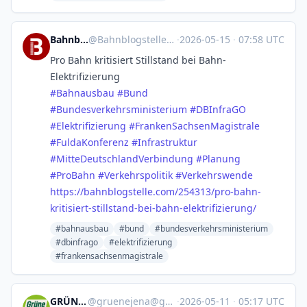
Bahnblogstelle
@
Bahnblogstelle@mastodon.social
·
2026-05-15
·
07:58 UTC
Pro Bahn kritisiert Stillstand bei Bahn-
Elektrifizierung
#
Bahnausbau
#
Bund
#
Bundesverkehrsministerium
#
DBInfraGO
#
Elektrifizierung
#
FrankenSachsenMagistrale
#
FuldaKonferenz
#
Infrastruktur
#
MitteDeutschlandVerbindung
#
Planung
#
ProBahn
#
Verkehrspolitik
#
Verkehrswende
https://
bahnblogstelle.com/254313/pro-
bahn-
kritisiert-stillstand-bei-bahn-elektrifizierung/
#bahnausbau
#bund
#bundesverkehrsministerium
#dbinfrago
#elektrifizierung
#frankensachsenmagistrale
GRÜNE Jena
@
gruenejena@gruene.social
·
2026-05-11
·
05:17 UTC