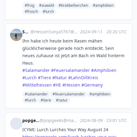
#frog
#auwald
#krabbeltierchen
#amphibien
#frosch
#lurch
Sonja
@
HessenSonja5767@hessen.social
·
2024-09-11
·
20:20 UTC
Ihn habe ich heute beim Rasen mähen
glücklicherweise gerade noch entdeckt. Sein
neues zuhause ist jetzt am Bach im Wald hinterm
Haus.
#
Salamander
#
Feuersalamander
#
Amphibien
#
Lurch
#
Tiere
#
Natur
#
LahnDillKreis
#
Mittelhessen
#
HE
#
Hessen
#
Germany
#salamander
#feuersalamander
#amphibien
#lurch
#tiere
#natur
popgeeks.com
@
popgeeks@masto.popgeeks.com
·
2024-08-09
·
23:01 UTC
ICYMI: Lurch Lurches Your Way August 24
https://
popgeeks.com/lurch-lurches-you
r-way-