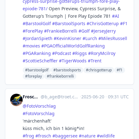
cypress-surprise-gotterups-triumph-fore-play-
epiode-781/
Open Preview, Cypress Surprise, &
Gotterup’s Triumph | Fore Play Epiode 781
#
AI
#
BarstoolGolf
#
BarstoolSports
#
ChrisGotterup
#
F1
#
ForePlay
#
FrankieBorrelli
#
Golf
#
JerseyJerry
#
JordanSpieth
#
KevinKisner
#
Lurch
#
MilesRussell
#
movies
#
PGAOfficialWorldGolfRanking
#
PGARanking
#
Podcast
#
Riggs
#
RoryMcilroy
#
ScottieScheffler
#
TigerWoods
#
Trent
#barstoolgolf
#barstoolsports
#chrisgotterup
#f1
#foreplay
#frankieborrelli
Frosch B
@
b_age@troet.cafe
·
2025-06-20
·
09:31 UTC
@
FotoVorschlag
#
FotoVorschlag
'märchenhaft'
küss mich, ich bin 1 könig*in!
#
frog
#
frosch
#
baggersee
#
nature
#
wildlife