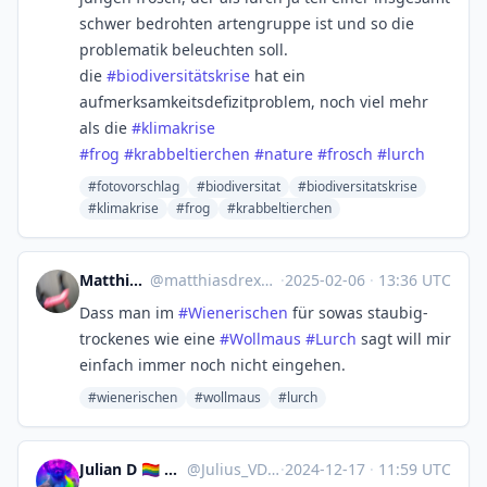
schwer bedrohten artengruppe ist und so die
problematik beleuchten soll.
die
#
biodiversitätskrise
hat ein
aufmerksamkeitsdefizitproblem, noch viel mehr
als die
#
klimakrise
#
frog
#
krabbeltierchen
#
nature
#
frosch
#
lurch
#fotovorschlag
#biodiversitat
#biodiversitatskrise
#klimakrise
#frog
#krabbeltierchen
Matthias Drexel
@
matthiasdrexel@tyrol.social
·
2025-02-06
·
13:36 UTC
Dass man im
#
Wienerischen
für sowas staubig-
trockenes wie eine
#
Wollmaus
#
Lurch
sagt will mir
einfach immer noch nicht eingehen.
#wienerischen
#wollmaus
#lurch
Julian D 🏳️‍🌈 #FBPE #RejoinEU
@
Julius_VD@mstdn.social
·
2024-12-17
·
11:59 UTC