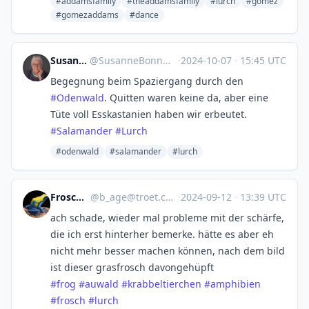
#addamsfamily
#theaddamsfamily
#lurch
#gomez
#gomezaddams
#dance
SusanneBonn
@
SusanneBonn@hessen.social
·
2024-10-07
·
15:45 UTC
Begegnung beim Spaziergang durch den
#
Odenwald
. Quitten waren keine da, aber eine
Tüte voll Esskastanien haben wir erbeutet.
#
Salamander
#
Lurch
#odenwald
#salamander
#lurch
Frosch B
@
b_age@troet.cafe
·
2024-09-12
·
13:39 UTC
ach schade, wieder mal probleme mit der schärfe,
die ich erst hinterher bemerke. hätte es aber eh
nicht mehr besser machen können, nach dem bild
ist dieser grasfrosch davongehüpft
#
frog
#
auwald
#
krabbeltierchen
#
amphibien
#
frosch
#
lurch