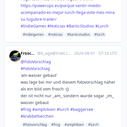
https://
powerups.es/porque-sentir-mied
o-
acompanado-es-mejor-lurch-llega-este-mes-mira-
su-lugubre-trailer/
#
IndieGames
#
Noticias
#
BarticStudios
#
Lurch
#indiegames
#noticias
#barticstudios
#lurch
Frosch B
@
b_age@troet.cafe
·
2024-08-01
·
07:33 UTC
@
FotoVorschlag
#
FotoVorschlag
'am wasser gebaut'
was läge bei mir und diesem fotovorschlag näher
als ein bild vom frosch :{)
der ist nicht nur _am_ sondern wurde sogar _im_
wasser gebaut
#
frog
#
amphibien
#
lurch
#
baggersee
#
krabbeltierchen
#fotovorschlag
#frog
#amphibien
#lurch