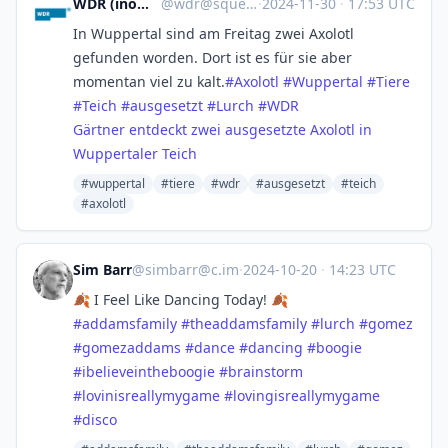
WDR (inoffiziell)
@
wdr@squeet.me
·
2024-11-30
·
17:53 UTC
In Wuppertal sind am Freitag zwei Axolotl
gefunden worden. Dort ist es für sie aber
momentan viel zu kalt.
#
Axolotl
#
Wuppertal
#
Tiere
#
Teich
#
ausgesetzt
#
Lurch
#
WDR
Gärtner entdeckt zwei ausgesetzte Axolotl in
Wuppertaler Teich
#wuppertal
#tiere
#wdr
#ausgesetzt
#teich
#axolotl
Sim Barr
@
simbarr@c.im
·
2024-10-20
·
14:23 UTC
🍂 I Feel Like Dancing Today! 🍂
#
addamsfamily
#
theaddamsfamily
#
lurch
#
gomez
#
gomezaddams
#
dance
#
dancing
#
boogie
#
ibelieveintheboogie
#
brainstorm
#
lovinisreallymygame
#
lovingisreallymygame
#
disco