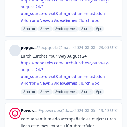
august-24/?
utm_source=dlvr.it&utm_medium=mastodon
#
Horror
#
News
#
VideoGames
#
lurch
#
pc
#horror
#news
#videogames
#lurch
#pc
popgeeks.com
@
popgeeks@masto.popgeeks.com
·
2024-08-08
·
23:00 UTC
Lurch Lurches Your Way August 24
https://
popgeeks.com/lurch-lurches-you
r-way-
august-24/?
utm_source=dlvr.it&utm_medium=mastodon
#
Horror
#
News
#
VideoGames
#
lurch
#
pc
#horror
#news
#videogames
#lurch
#pc
PowerUps
@
powerups@tkz.one
·
2024-08-05
·
19:49 UTC
Porque sentir miedo acompañado es mejor; Lurch
llega este mes, mira su lúgubre tráiler