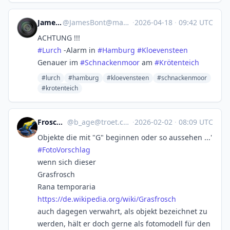
JamesBont
@
JamesBont@mastodon.social
·
2026-04-18
·
09:42 UTC
ACHTUNG !!!
#
Lurch
-Alarm in
#
Hamburg
#
Kloevensteen
Genauer im
#
Schnackenmoor
am
#
Krötenteich
#lurch
#hamburg
#kloevensteen
#schnackenmoor
#krotenteich
Frosch B
@
b_age@troet.cafe
·
2026-02-02
·
08:09 UTC
Objekte die mit "G" beginnen oder so aussehen ...'
#
FotoVorschlag
wenn sich dieser
Grasfrosch
Rana temporaria
https://
de.wikipedia.org/wiki/Grasfros
ch
auch dagegen verwahrt, als objekt bezeichnet zu
werden, hält er doch gerne als fotomodell für den