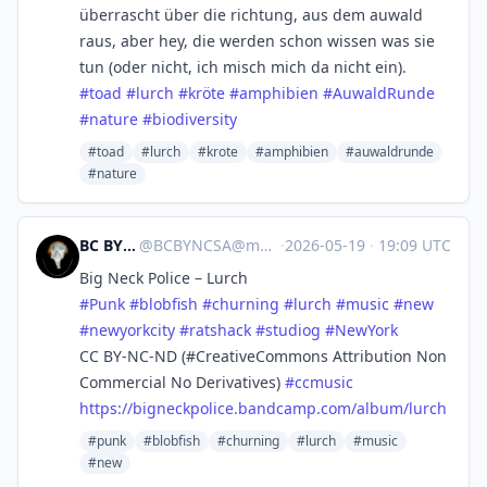
überrascht über die richtung, aus dem auwald
raus, aber hey, die werden schon wissen was sie
tun (oder nicht, ich misch mich da nicht ein).
#
toad
#
lurch
#
kröte
#
amphibien
#
AuwaldRunde
#
nature
#
biodiversity
#toad
#lurch
#krote
#amphibien
#auwaldrunde
#nature
BC BY-NC-SA
@
BCBYNCSA@mastodon.social
·
2026-05-19
·
19:09 UTC
Big Neck Police – Lurch
#
Punk
#
blobfish
#
churning
#
lurch
#
music
#
new
#
newyorkcity
#
ratshack
#
studiog
#
NewYork
CC BY-NC-ND (#CreativeCommons Attribution Non
Commercial No Derivatives)
#
ccmusic
https://
bigneckpolice.bandcamp.com/alb
um/lurch
#punk
#blobfish
#churning
#lurch
#music
#new