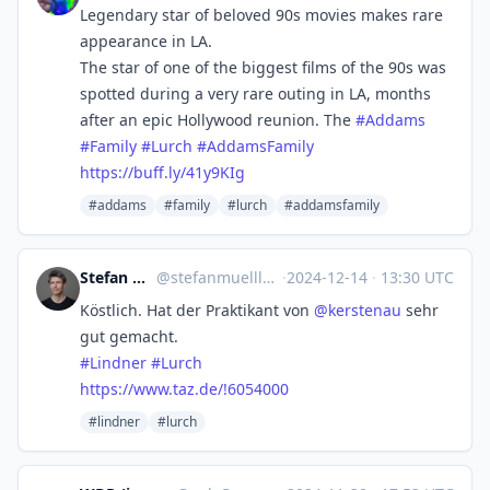
Legendary star of beloved 90s movies makes rare
appearance in LA.
The star of one of the biggest films of the 90s was
spotted during a very rare outing in LA, months
after an epic Hollywood reunion. The
#
Addams
#
Family
#
Lurch
#
AddamsFamily
https://
buff.ly/41y9KIg
#addams
#family
#lurch
#addamsfamily
Stefan Müller :verified:
@
stefanmuelller@climatejustice.social
·
2024-12-14
·
13:30 UTC
Köstlich. Hat der Praktikant von
@
kerstenau
sehr
gut gemacht.
#
Lindner
#
Lurch
https://www.
taz.de/!6054000
#lindner
#lurch