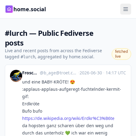
home.social
#lurch — Public Fediverse
posts
Live and recent posts from across the Fediverse
fetched
tagged
, aggregated by home.social.
live
#lurch
Frosch B
@
b_age@troet.cafe
·
2026-06-30
·
14:17 UTC
und eine BABY-KRÖTE! 😍
:applaus-applaus-aufgeregt-fuchtelnder-kermit-
gif:
Erdkröte
Bufo bufo
https://
de.wikipedia.org/wiki/Erdkr%C3
%B6te
da hopsten ganz scharen über den weg und
durch das unterholz 💚 ich war ein wenig