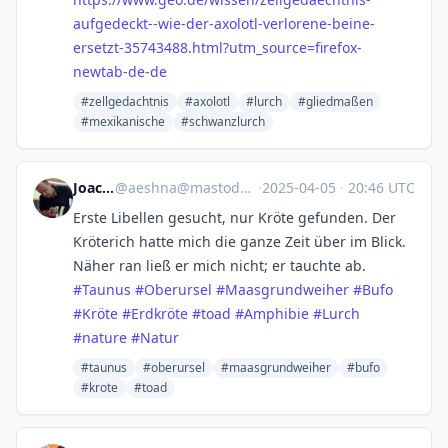
aufgedeckt--wie-der-axolotl-verlorene-beine-
ersetzt-35743488.html?utm_source=firefox-
newtab-de-de
#zellgedachtnis
#axolotl
#lurch
#gliedmaßen
#mexikanische
#schwanzlurch
Joachim
@
aeshna@mastodon.online
·
2025-04-05
·
20:46 UTC
Erste Libellen gesucht, nur Kröte gefunden. Der
Kröterich hatte mich die ganze Zeit über im Blick.
Näher ran ließ er mich nicht; er tauchte ab.
#
Taunus
#
Oberursel
#
Maasgrundweiher
#
Bufo
#
Kröte
#
Erdkröte
#
toad
#
Amphibie
#
Lurch
#
nature
#
Natur
#taunus
#oberursel
#maasgrundweiher
#bufo
#krote
#toad