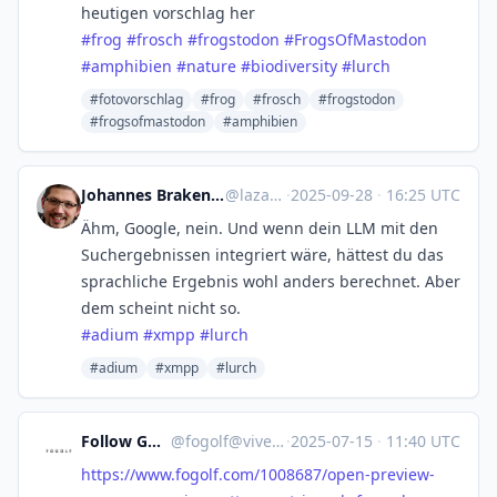
heutigen vorschlag her
#
frog
#
frosch
#
frogstodon
#
FrogsOfMastodon
#
amphibien
#
nature
#
biodiversity
#
lurch
#fotovorschlag
#frog
#frosch
#frogstodon
#frogsofmastodon
#amphibien
Johannes Brakensiek
@lazarus
·
2025-09-28
·
16:25 UTC
Ähm, Google, nein. Und wenn dein LLM mit den
Suchergebnissen integriert wäre, hättest du das
sprachliche Ergebnis wohl anders berechnet. Aber
dem scheint nicht so.
#
adium
#
xmpp
#
lurch
#adium
#xmpp
#lurch
Follow GOLF
@
fogolf@vive.im
·
2025-07-15
·
11:40 UTC
https://www.
fogolf.com/1008687/open-previe
w-