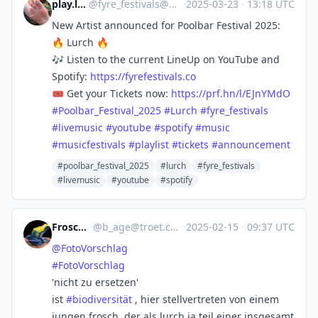
play.listchen
@
fyre_festivals@mastodon.social
·
2025-03-23
·
13:18 UTC
New Artist announced for Poolbar Festival 2025:
🔥 Lurch 🔥
🎶 Listen to the current LineUp on YouTube and
Spotify:
https://
fyrefestivals.co
🎟️ Get your Tickets now:
https://
prf.hn/l/EJnYMdO
#
Poolbar_Festival_2025
#
Lurch
#
fyre_festivals
#
livemusic
#
youtube
#
spotify
#
music
#
musicfestivals
#
playlist
#
tickets
#
announcement
#poolbar_festival_2025
#lurch
#fyre_festivals
#livemusic
#youtube
#spotify
Frosch B
@
b_age@troet.cafe
·
2025-02-15
·
09:37 UTC
@
FotoVorschlag
#
FotoVorschlag
'nicht zu ersetzen'
ist
#
biodiversität
, hier stellvertreten von einem
jungen frosch, der als lurch ja teil einer insgesamt