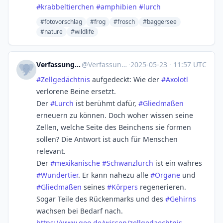
#
krabbeltierchen
#
amphibien
#
lurch
#fotovorschlag
#frog
#frosch
#baggersee
#nature
#wildlife
Verfassungklage@troet.cafe
@
Verfassungklage@troet.cafe
·
2025-05-23
·
11:57 UTC
#
Zellgedächtnis
aufgedeckt: Wie der
#
Axolotl
verlorene Beine ersetzt.
Der
#
Lurch
ist berühmt dafür,
#
Gliedmaßen
erneuern zu können. Doch woher wissen seine
Zellen, welche Seite des Beinchens sie formen
sollen? Die Antwort ist auch für Menschen
relevant.
Der
#
mexikanische
#
Schwanzlurch
ist ein wahres
#
Wundertier
. Er kann nahezu alle
#
Organe
und
#
Gliedmaßen
seines
#
Körpers
regenerieren.
Sogar Teile des Rückenmarks und des
#
Gehirns
wachsen bei Bedarf nach.
https://www.
geo.de/wissen/zellgedaechtnis-