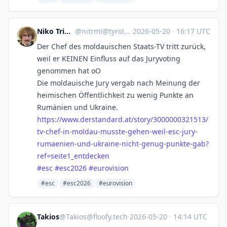
Niko Trimmel
@
nitrml@tyrol.social
·
2026-05-20
·
16:17 UTC
Der Chef des moldauischen Staats-TV tritt zurück,
weil er KEINEN Einfluss auf das Juryvoting
genommen hat oO
Die moldauische Jury vergab nach Meinung der
heimischen Öffentlichkeit zu wenig Punkte an
Rumänien und Ukraine.
https://www.
derstandard.at/story/300000032
1513/
tv-chef-in-moldau-musste-gehen-weil-esc-jury-
rumaenien-und-ukraine-nicht-genug-punkte-gab?
ref=seite1_entdecken
#
esc
#
esc2026
#
eurovision
#esc
#esc2026
#eurovision
Takios
@
Takios@floofy.tech
·
2026-05-20
·
14:14 UTC