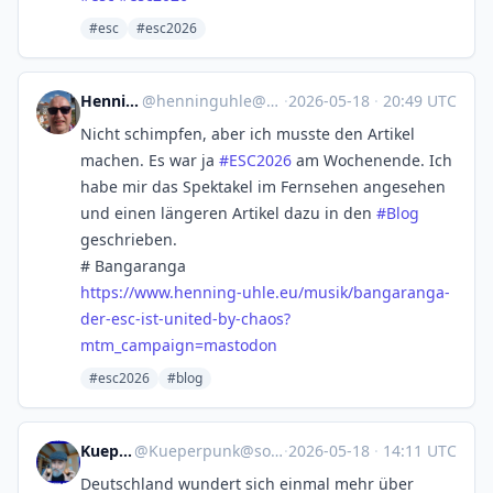
#esc
#esc2026
Henning Uhle
@
henninguhle@social.tchncs.de
·
2026-05-18
·
20:49 UTC
Nicht schimpfen, aber ich musste den Artikel
machen. Es war ja
#
ESC2026
am Wochenende. Ich
habe mir das Spektakel im Fernsehen angesehen
und einen längeren Artikel dazu in den
#
Blog
geschrieben.
# Bangaranga
https://www.
henning-uhle.eu/musik/bangaran
ga-
der-esc-ist-united-by-chaos?
mtm_campaign=mastodon
#esc2026
#blog
Kueperpunk
@
Kueperpunk@social.anoxinon.de
·
2026-05-18
·
14:11 UTC
Deutschland wundert sich einmal mehr über