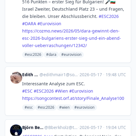
516 Punkten – erster Sieg für Bulgarien! 🎤🇧🇬
Israel Zweiter, Deutschland Platz 23 – und Fragen,
die bleiben. Unser Abschlussbericht.
#
ESC2026
#
DARA
#
Eurovision
https://
cozmo.news/2026/05/dara-gewinn
t-den-
esc-2026-bulgariens-erster-sieg-und-ein-abend-
voller-ueberraschungen/12342/
#esc2026
#dara
#eurovision
Edith Mair 🇺🇦
@
edithmair1@social.tchncs.de
·
2026-05-17
·
19:48 UTC
Interessante Analyse zum ESC.
#
ESC
#
ESC2026
#
Wien
#
Eurovision
https://
songcontest.orf.at/story/Final
e_Analyse100
#esc
#esc2026
#wien
#eurovision
Björn Berkholz
@
Bberkholz@troet.cafe
·
2026-05-17
·
19:04 UTC