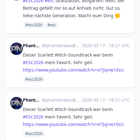
#
ESC2026
#
esc
Gratulation, Bulgarien! Nein, der
Beitrag gefällt mir so auf Anhieb nicht. Gut so,
liebe nächste Generation. Macht euer Ding ✊
#esc2026
#esc
PhantaNews ✅
@
phantanews@mastodon.online
·
2026-05-17
·
18:21 UTC
Dieser Scarlett Witch-Soundtrack war beim
#
ESC2026
mein Favorit. Sehr geil.
https://www.
youtube.com/watch?v=vl7Jqnw10sU
#esc2026
PhantaNews ✅
@
phantanews@mastodon.online
·
2026-05-17
·
18:21 UTC
Dieser Scarlett Witch-Soundtrack war beim
#
ESC2026
mein Favorit. Sehr geil.
https://www.
youtube.com/watch?v=vl7Jqnw10sU
#esc2026