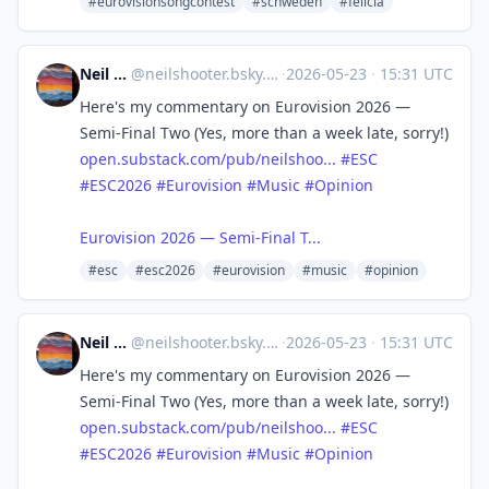
#eurovisionsongcontest
#schweden
#felicia
Neil Shooter
@
neilshooter.bsky.social@bsky.brid.gy
·
2026-05-23
·
15:31 UTC
Here's my commentary on Eurovision 2026 —
Semi-Final Two (Yes, more than a week late, sorry!)
open.substack.com/pub/neilshoo...
#ESC
#ESC2026
#Eurovision
#Music
#Opinion
Eurovision 2026 — Semi-Final T...
#esc
#esc2026
#eurovision
#music
#opinion
Neil Shooter
@
neilshooter.bsky.social@bsky.brid.gy
·
2026-05-23
·
15:31 UTC
Here's my commentary on Eurovision 2026 —
Semi-Final Two (Yes, more than a week late, sorry!)
open.substack.com/pub/neilshoo...
#ESC
#ESC2026
#Eurovision
#Music
#Opinion