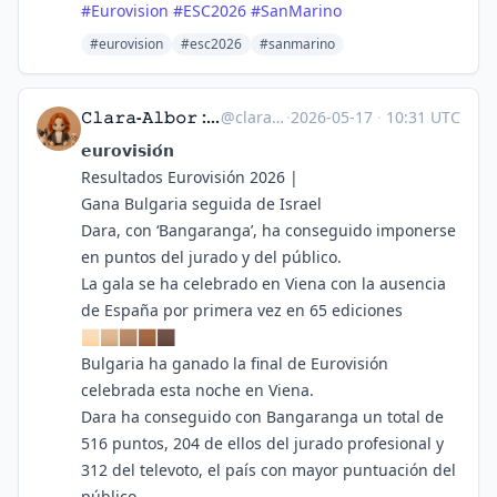
#
Eurovision
#
ESC2026
#
SanMarino
#eurovision
#esc2026
#sanmarino
𝙲𝚕𝚊𝚛𝚊-𝙰𝚕𝚋𝚘𝚛 :mastodon: :whitespipixelheart:
@
claraalbor@masto.es
·
2026-05-17
·
10:31 UTC
𝗲𝘂𝗿𝗼𝘃𝗶𝘀𝗶𝗼́𝗻
Resultados Eurovisión 2026 |
Gana Bulgaria seguida de Israel
Dara, con ‘Bangaranga’, ha conseguido imponerse
en puntos del jurado y del público.
La gala se ha celebrado en Viena con la ausencia
de España por primera vez en 65 ediciones
🏻🏼🏽🏾🏿
Bulgaria ha ganado la final de Eurovisión
celebrada esta noche en Viena.
Dara ha conseguido con Bangaranga un total de
516 puntos, 204 de ellos del jurado profesional y
312 del televoto, el país con mayor puntuación del
público.