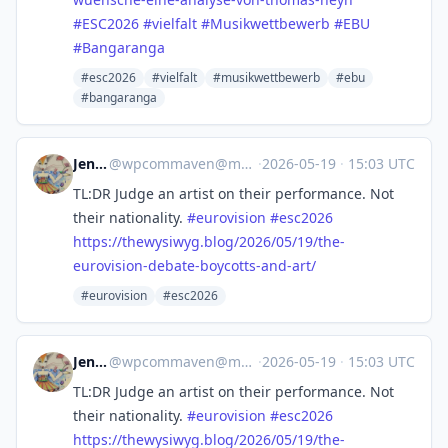
#
ESC2026
#
vielfalt
#
Musikwettbewerb
#
EBU
#
Bangaranga
#esc2026
#vielfalt
#musikwettbewerb
#ebu
#bangaranga
Jen T ☮
@
wpcommaven@mastodon.social
·
2026-05-19
·
15:03 UTC
TL:DR Judge an artist on their performance. Not
their nationality.
#
eurovision
#
esc2026
https://
thewysiwyg.blog/2026/05/19/the
-
eurovision-debate-boycotts-and-art/
#eurovision
#esc2026
Jen T ☮
@
wpcommaven@mastodon.social
·
2026-05-19
·
15:03 UTC
TL:DR Judge an artist on their performance. Not
their nationality.
#
eurovision
#
esc2026
https://
thewysiwyg.blog/2026/05/19/the
-