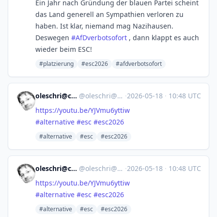
Ein Jahr nach Gründung der blauen Partei scheint
das Land generell an Sympathien verloren zu
haben. Ist klar, niemand mag Nazihausen.
Deswegen
#
AfDverbotsofort
, dann klappt es auch
wieder beim ESC!
#platzierung
#esc2026
#afdverbotsofort
oleschri@chaos.social
@
oleschri@chaos.social
·
2026-05-18
·
10:48 UTC
https://
youtu.be/YJVmu6yttiw
#
alternative
#
esc
#
esc2026
#alternative
#esc
#esc2026
oleschri@chaos.social
@
oleschri@chaos.social
·
2026-05-18
·
10:48 UTC
https://
youtu.be/YJVmu6yttiw
#
alternative
#
esc
#
esc2026
#alternative
#esc
#esc2026