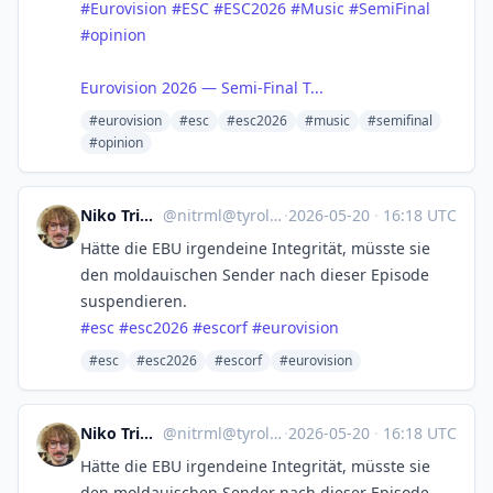
#Eurovision
#ESC
#ESC2026
#Music
#SemiFinal
#opinion
Eurovision 2026 — Semi-Final T...
#eurovision
#esc
#esc2026
#music
#semifinal
#opinion
Niko Trimmel
@
nitrml@tyrol.social
·
2026-05-20
·
16:18 UTC
Hätte die EBU irgendeine Integrität, müsste sie
den moldauischen Sender nach dieser Episode
suspendieren.
#
esc
#
esc2026
#
escorf
#
eurovision
#esc
#esc2026
#escorf
#eurovision
Niko Trimmel
@
nitrml@tyrol.social
·
2026-05-20
·
16:18 UTC
Hätte die EBU irgendeine Integrität, müsste sie
den moldauischen Sender nach dieser Episode