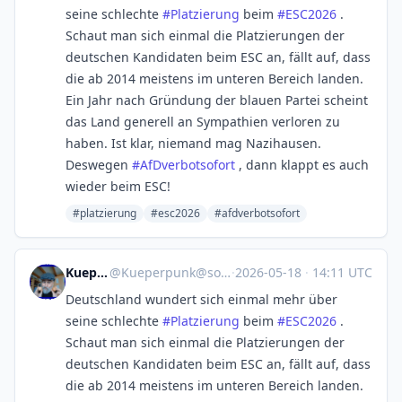
seine schlechte
#
Platzierung
beim
#
ESC2026
.
Schaut man sich einmal die Platzierungen der
deutschen Kandidaten beim ESC an, fällt auf, dass
die ab 2014 meistens im unteren Bereich landen.
Ein Jahr nach Gründung der blauen Partei scheint
das Land generell an Sympathien verloren zu
haben. Ist klar, niemand mag Nazihausen.
Deswegen
#
AfDverbotsofort
, dann klappt es auch
wieder beim ESC!
#platzierung
#esc2026
#afdverbotsofort
Kueperpunk
@
Kueperpunk@social.anoxinon.de
·
2026-05-18
·
14:11 UTC
Deutschland wundert sich einmal mehr über
seine schlechte
#
Platzierung
beim
#
ESC2026
.
Schaut man sich einmal die Platzierungen der
deutschen Kandidaten beim ESC an, fällt auf, dass
die ab 2014 meistens im unteren Bereich landen.