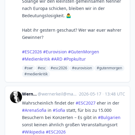
Solange wir den kleinsten gemeinsamen Nenner
nach Europa schicken, bleiben wir in der
Bedeutungslosigkeit.
🤷‍♂️
Habt ihr gestern geschaut? Wer war euer wahrer
Gewinner?
#ESC2026
#Eurovision
#GutenMorgen
#Medienkritik
#ARD
#Popkultur
#swr
#esc
#esc2026
#eurovision
#gutenmorgen
#medienkritik
Werner Keil
@
wernerkeil@mastodon.social
·
2026-05-17
·
13:48 UTC
Wahrscheinlich findet der
#
ESC2027
eher in der
#
ArenaSofia
in
#
Sofia
statt, für bis zu 15.000
Besuchern bei Konzerten – Es gibt in
#
Bulgarien
sonst keinen ähnlich großen Veranstaltungsort
#
Wikipedia
#
ESC2026