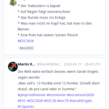
* Der Todesstern is kapott
* Auf Regen folgt Sonnenschein
* Das Runde muss ins Eckige
* Was man nicht im Kopf hat, hat man in den
Beinen
* Eine Pute hat sieben Sorten Fleisch
#
ESC2026
#esc2026
Martin Rocket
@
Rocket@det.social
·
2026-05-17
·
20:45 UTC
Die Welt wäre einfach besser, wenn Sarah Engels
sagen würde:
„Was soll's. 12 Punkte sind 12 Punkte. Scheiß doch
drauf, ob pro Land oder in Summe.“
#
janprixollivision
#
eurovision
#
eurovision2026
#
ESC
#
ESC2026
#
ESC26
#
esc70
#
SarahEngels
#
12points