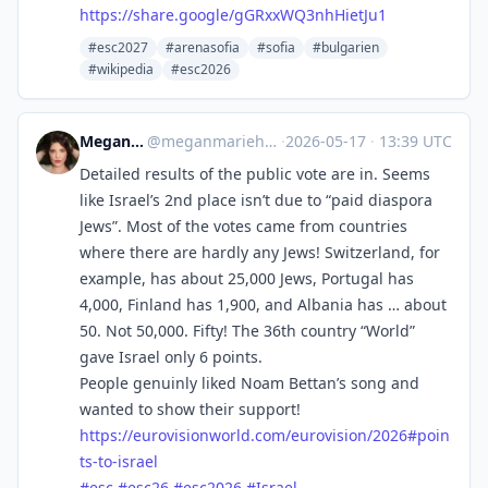
https://
share.google/gGRxxWQ3nhHietJu1
#esc2027
#arenasofia
#sofia
#bulgarien
#wikipedia
#esc2026
Megan Marie Hart
@
meganmariehart@mastodon.social
·
2026-05-17
·
13:39 UTC
Detailed results of the public vote are in. Seems
like Israel’s 2nd place isn’t due to “paid diaspora
Jews”. Most of the votes came from countries
where there are hardly any Jews! Switzerland, for
example, has about 25,000 Jews, Portugal has
4,000, Finland has 1,900, and Albania has … about
50. Not 50,000. Fifty! The 36th country “World”
gave Israel only 6 points.
People genuinly liked Noam Bettan’s song and
wanted to show their support!
https://
eurovisionworld.com/eurovision
/2026#poin
ts-to-israel
#
esc
#
esc26
#
esc2026
#
Israel