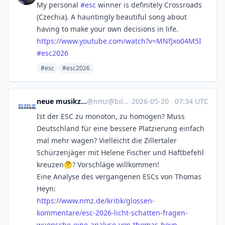
My personal
#
esc
winner is definitely Crossroads
(Czechia). A hauntingly beautiful song about
having to make your own decisions in life.
https://www.
youtube.com/watch?v=MNfJxo04M5I
#
esc2026
#esc
#esc2026
neue musikzeitung (nmz)
@
nmz@bildung.social
·
2026-05-20
·
07:34 UTC
Ist der ESC zu monoton, zu homogen? Muss
Deutschland für eine bessere Platzierung einfach
mal mehr wagen? Vielleicht die Zillertaler
Schürzenjäger mit Helene Fischer und Haftbefehl
kreuzen🤔? Vorschläge willkommen!
Eine Analyse des vergangenen ESCs von Thomas
Heyn:
https://www.
nmz.de/kritik/glossen-
kommenta
re/esc-2026-licht-schatten-fragen-
wuensche-eine-analyse-von-thomas-heyn