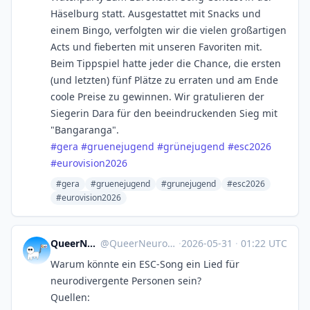
Häselburg statt. Ausgestattet mit Snacks und
einem Bingo, verfolgten wir die vielen großartigen
Acts und fieberten mit unseren Favoriten mit.
Beim Tippspiel hatte jeder die Chance, die ersten
(und letzten) fünf Plätze zu erraten und am Ende
coole Preise zu gewinnen. Wir gratulieren der
Siegerin Dara für den beeindruckenden Sieg mit
"Bangaranga".
#
gera
#
gruenejugend
#
grünejugend
#
esc2026
#
eurovision2026
#gera
#gruenejugend
#grunejugend
#esc2026
#eurovision2026
QueerNeurodivergent_HalleSaale
@
QueerNeurodivergent_HalleSaale@mastodon.social
·
2026-05-31
·
01:22 UTC
Warum könnte ein ESC-Song ein Lied für
neurodivergente Personen sein?
Quellen: