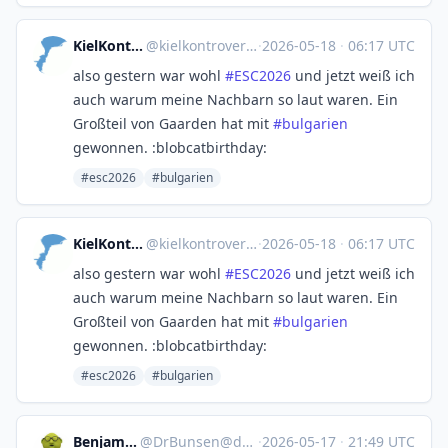
KielKontrovers Blog
@
kielkontrovers@norden.social
·
2026-05-18
·
06:17 UTC
also gestern war wohl
#
ESC2026
und jetzt weiß ich
auch warum meine Nachbarn so laut waren. Ein
Großteil von Gaarden hat mit
#
bulgarien
gewonnen. :blobcatbirthday:
#esc2026
#bulgarien
KielKontrovers Blog
@
kielkontrovers@norden.social
·
2026-05-18
·
06:17 UTC
also gestern war wohl
#
ESC2026
und jetzt weiß ich
auch warum meine Nachbarn so laut waren. Ein
Großteil von Gaarden hat mit
#
bulgarien
gewonnen. :blobcatbirthday:
#esc2026
#bulgarien
Benjamin Kix
@
DrBunsen@det.social
·
2026-05-17
·
21:49 UTC