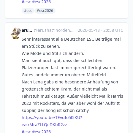
#
esc
#
esc2026
#esc
#esc2026
arusha
@
arusha@norden.social
·
2026-05-18
·
20:58 UTC
Sehr interessant alle Deutschen ESC Beiträge mal
am Stück zu sehen.
Wie Mode und Stil sich ändern.
Man sieht auch gut, dass die schlechten
Platzierungen fast immer gerechtfertigt waren.
Gutes landete immer im oberen Mittelfeld.
Nach Lena gabs eine besondere Anhäufung von
grottenschlechtem Kram, der nicht mal als
Fahrstuhlmusik taugt. Außer vielleicht Malik Harris
2022 mit Rockstars, da war aber wohl der Auftritt
subpar, der Song ist schon catchy.
https://
youtu.be/TEvuIo5l5KU?
is=xMraZL
LQeDKbR2zz
#
esc
#
esc2026