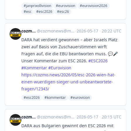
#janprixollivision
#eurovision
#eurovision2026
#esc
#esc2026
#esc26
cozmo news
@
cozmonews@mastodon.social
·
2026-05-17
·
20:22 UTC
DARA hat verdient gewonnen – aber Israels Platz
zwei auf Basis von Zuschauerstimmen wirft
Fragen auf, die die EBU beantworten muss. 💬🎤
Unser Kommentar zum ESC 2026.
#
ESC2026
#
Kommentar
#
Eurovision
https://
cozmo.news/2026/05/esc-2026-wi
en-hat-
einen-wuerdigen-sieger-und-unbeantwortete-
fragen/12343/
#esc2026
#kommentar
#eurovision
cozmo news
@
cozmonews@mastodon.social
·
2026-05-17
·
20:15 UTC
DARA aus Bulgarien gewinnt den ESC 2026 mit