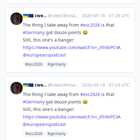
🇺🇦🇪🇺 cweickhmann
@
cweickhmann@qoto.org
·
2026-05-18
·
07:24 UTC
The thing I take away from
#
esc2026
is that
#
Germany
got douze points 😂
Still, this one's a banger:
https://www.
youtube.com/watch?v=_zfnlkiPCV
A
@
europeanspodcast
#esc2026
#germany
🇺🇦🇪🇺 cweickhmann
@
cweickhmann@qoto.org
·
2026-05-18
·
07:24 UTC
The thing I take away from
#
esc2026
is that
#
Germany
got douze points 😂
Still, this one's a banger:
https://www.
youtube.com/watch?v=_zfnlkiPCV
A
@
europeanspodcast
#esc2026
#germany