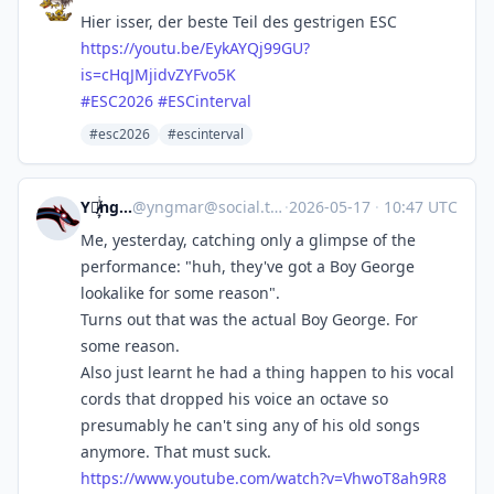
Hier isser, der beste Teil des gestrigen ESC
https://
youtu.be/EykAYQj99GU?
is=cHqJMj
idvZYFvo5K
#
ESC2026
#
ESCinterval
#esc2026
#escinterval
Y⃒̸̷̝̜̙ͥͥͥngmar
@
yngmar@social.tchncs.de
·
2026-05-17
·
10:47 UTC
Me, yesterday, catching only a glimpse of the
performance: "huh, they've got a Boy George
lookalike for some reason".
Turns out that was the actual Boy George. For
some reason.
Also just learnt he had a thing happen to his vocal
cords that dropped his voice an octave so
presumably he can't sing any of his old songs
anymore. That must suck.
https://www.
youtube.com/watch?v=VhwoT8ah9R8