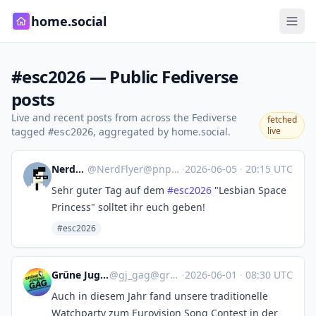
home.social
#esc2026 — Public Fediverse
posts
Live and recent posts from across the Fediverse
fetched
tagged
, aggregated by home.social.
live
#esc2026
NerdFlyer
@
NerdFlyer@pnpde.social
·
2026-06-05
·
20:15 UTC
Sehr guter Tag auf dem
#
esc2026
"Lesbian Space
Princess" solltet ihr euch geben!
#esc2026
Grüne Jugend GAG
@
gj_gag@gruene.social
·
2026-06-01
·
08:30 UTC
Auch in diesem Jahr fand unsere traditionelle
Watchparty zum Eurovision Song Contest in der