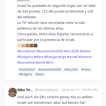
Israel ha quedado en segundo lugar con un total
de 343 puntos, 123 del jurado profesional y 220
del televoto.
La 70ª edición será recordada como la más
polémica de los últimos años.
Cinco países, entre ellos España, renunciaron a
participar por la presencia de Israel.
🏻🏼🏽🏾🏿
#
eurovision
#
eurovision2026
#
esc2026
#
viena
#
bulgaria
#
dara
#
bangaranga
#
israel
#
vienna
#
eurovisionworld
#
bnt
#eurovision
#eurovision2026
#esc2026
#viena
#bulgaria
#dara
Niko Trimmel
@
nitrml@tyrol.social
·
2026-05-17
·
10:18 UTC
Und auch die EBU scheint genau das zu wollen:
Israel soll teilnehmen, aber auf keinen Fall