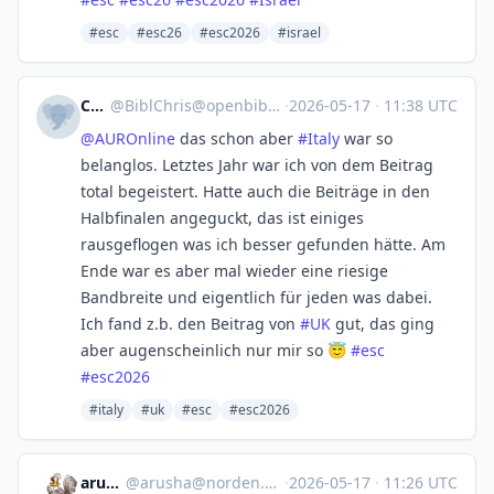
#esc
#esc26
#esc2026
#israel
Chris
@
BiblChris@openbiblio.social
·
2026-05-17
·
11:38 UTC
@
AUROnline
das schon aber
#
Italy
war so
belanglos. Letztes Jahr war ich von dem Beitrag
total begeistert. Hatte auch die Beiträge in den
Halbfinalen angeguckt, das ist einiges
rausgeflogen was ich besser gefunden hätte. Am
Ende war es aber mal wieder eine riesige
Bandbreite und eigentlich für jeden was dabei.
Ich fand z.b. den Beitrag von
#
UK
gut, das ging
aber augenscheinlich nur mir so 😇
#
esc
#
esc2026
#italy
#uk
#esc
#esc2026
arusha
@
arusha@norden.social
·
2026-05-17
·
11:26 UTC