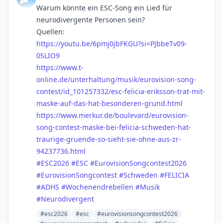
Warum könnte ein ESC-Song ein Lied für
neurodivergente Personen sein?
Quellen:
https://
youtu.be/6pmj0jbFKGU?si=PJbbeT
v09-
0SLIO9
https://www.
t-
online.de/unterhaltung/musik
/eurovision-song-
contest/id_101257332/esc-felicia-eriksson-trat-mit-
maske-auf-das-hat-besonderen-grund.html
https://www.
merkur.de/boulevard/eurovision
-
song-contest-maske-bei-felicia-schweden-hat-
traurige-gruende-so-sieht-sie-ohne-aus-zr-
94237736.html
#
ESC2026
#
ESC
#
EurovisionSongcontest2026
#
EurovisionSongcontest
#
Schweden
#
FELICIA
#
ADHS
#
Wochenendrebellen
#
Musik
#
Neurodivergent
#esc2026
#esc
#eurovisionsongcontest2026