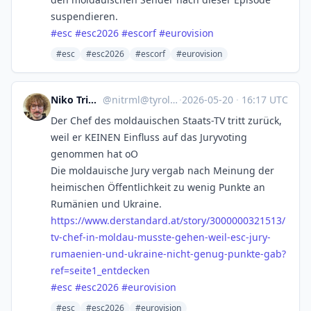
suspendieren.
#
esc
#
esc2026
#
escorf
#
eurovision
#esc
#esc2026
#escorf
#eurovision
Niko Trimmel
@
nitrml@tyrol.social
·
2026-05-20
·
16:17 UTC
Der Chef des moldauischen Staats-TV tritt zurück,
weil er KEINEN Einfluss auf das Juryvoting
genommen hat oO
Die moldauische Jury vergab nach Meinung der
heimischen Öffentlichkeit zu wenig Punkte an
Rumänien und Ukraine.
https://www.
derstandard.at/story/300000032
1513/
tv-chef-in-moldau-musste-gehen-weil-esc-jury-
rumaenien-und-ukraine-nicht-genug-punkte-gab?
ref=seite1_entdecken
#
esc
#
esc2026
#
eurovision
#esc
#esc2026
#eurovision