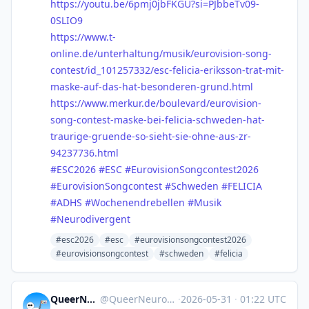
https://
youtu.be/6pmj0jbFKGU?si=PJbbeT
v09-
0SLIO9
https://www.
t-
online.de/unterhaltung/musik
/eurovision-song-
contest/id_101257332/esc-felicia-eriksson-trat-mit-
maske-auf-das-hat-besonderen-grund.html
https://www.
merkur.de/boulevard/eurovision
-
song-contest-maske-bei-felicia-schweden-hat-
traurige-gruende-so-sieht-sie-ohne-aus-zr-
94237736.html
#
ESC2026
#
ESC
#
EurovisionSongcontest2026
#
EurovisionSongcontest
#
Schweden
#
FELICIA
#
ADHS
#
Wochenendrebellen
#
Musik
#
Neurodivergent
#esc2026
#esc
#eurovisionsongcontest2026
#eurovisionsongcontest
#schweden
#felicia
QueerNeurodivergent_HalleSaale
@
QueerNeurodivergent_HalleSaale@mastodon.social
·
2026-05-31
·
01:22 UTC