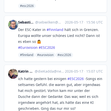
#esc2026
Sebastian Wilken
@
sebwilken@mastodon.social
·
2026-05-17
·
15:56 UTC
Der ESC-Kater in
#
Finnland
hält sich in Grenzen.
Europa wollte unser schönes Lied nicht? Dann ist
es eben so 🤷
#
Eurovision
#
ESC2026
#finnland
#eurovision
#esc2026
Katrin Rönicke
@
dieKadda@newsie.social
·
2026-05-17
·
15:07 UTC
ich hatte gestern bei einigen
#
ESC2026
-Songs ein
seltsames Gefühl. die waren gut, aber irgendwas
hat mich gestört. Vorhin kam mir unter der
Dusche dann der Gedanke: Das war, weil es sich
irgendwie angehört hat, als hätte das eine KI
geschrieben. Ging das nur mir so?