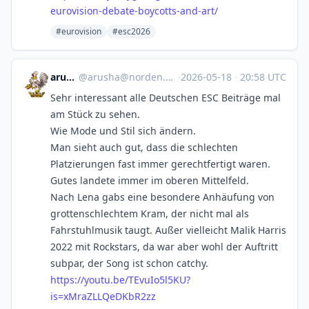
eurovision-debate-boycotts-and-art/
#eurovision
#esc2026
arusha
@
arusha@norden.social
·
2026-05-18
·
20:58 UTC
Sehr interessant alle Deutschen ESC Beiträge mal
am Stück zu sehen.
Wie Mode und Stil sich ändern.
Man sieht auch gut, dass die schlechten
Platzierungen fast immer gerechtfertigt waren.
Gutes landete immer im oberen Mittelfeld.
Nach Lena gabs eine besondere Anhäufung von
grottenschlechtem Kram, der nicht mal als
Fahrstuhlmusik taugt. Außer vielleicht Malik Harris
2022 mit Rockstars, da war aber wohl der Auftritt
subpar, der Song ist schon catchy.
https://
youtu.be/TEvuIo5l5KU?
is=xMraZL
LQeDKbR2zz