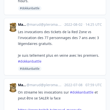
hours.
#dokkanbattle
Marud
@
marud@pleroma.marud.fr
·
2022-08-02
·
14:25 UTC
Les invocations des tickets de la Red Zone vs
l'invocation des 77 personnages des 7 ans avec 3
légendaires gratuits.
Je suis tellement plus en veine avec les premiers.
#dokkanbattle
#dokkanbattle
Marud
@
marud@pleroma.marud.fr
·
2022-07-08
·
07:59 UTC
On streame les invocations sur
#dokkanbattle
et
peut être se SALER la face
https://www.twitch.tv/marud_maroude