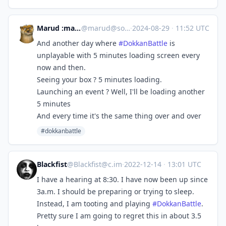
Marud :mastodont_v2:
@
marud@social.marud.fr
·
2024-08-29
·
11:52 UTC
And another day where
#DokkanBattle
is
unplayable with 5 minutes loading screen every
now and then.
Seeing your box ? 5 minutes loading.
Launching an event ? Well, I'll be loading another
5 minutes
And every time it's the same thing over and over
#dokkanbattle
Blackfist
@
Blackfist@c.im
·
2022-12-14
·
13:01 UTC
I have a hearing at 8:30. I have now been up since
3a.m. I should be preparing or trying to sleep.
Instead, I am tooting and playing
#
DokkanBattle
.
Pretty sure I am going to regret this in about 3.5