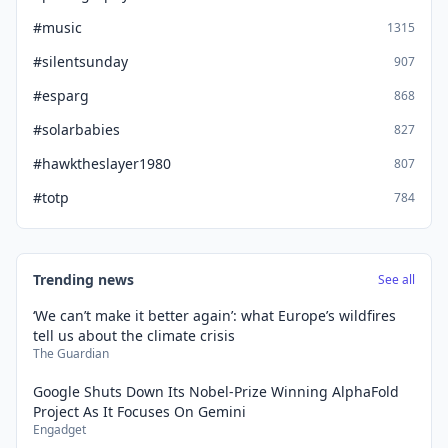
#music
1315
#silentsunday
907
#esparg
868
#solarbabies
827
#hawktheslayer1980
807
#totp
784
Trending news
See all
‘We can’t make it better again’: what Europe’s wildfires
tell us about the climate crisis
The Guardian
Google Shuts Down Its Nobel-Prize Winning AlphaFold
Project As It Focuses On Gemini
Engadget