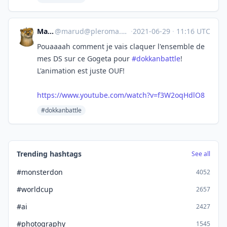
Marud
@
marud@pleroma.marud.fr
·
2021-06-29
·
11:16 UTC
Pouaaaah comment je vais claquer l'ensemble de
mes DS sur ce Gogeta pour
#dokkanbattle
!
L'animation est juste OUF!
https://www.youtube.com/watch?v=f3W2oqHdlO8
#dokkanbattle
Trending hashtags
See all
#monsterdon
4052
#worldcup
2657
#ai
2427
#photography
1545