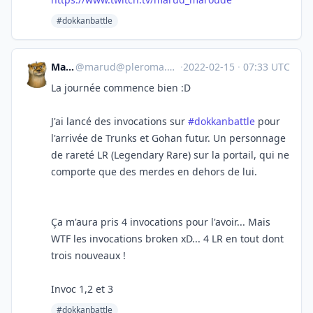
#dokkanbattle
Marud
@
marud@pleroma.marud.fr
·
2022-02-15
·
07:33 UTC
La journée commence bien :D
J'ai lancé des invocations sur
#dokkanbattle
pour
l'arrivée de Trunks et Gohan futur. Un personnage
de rareté LR (Legendary Rare) sur la portail, qui ne
comporte que des merdes en dehors de lui.
Ça m'aura pris 4 invocations pour l'avoir... Mais
WTF les invocations broken xD... 4 LR en tout dont
trois nouveaux !
Invoc 1,2 et 3
#dokkanbattle