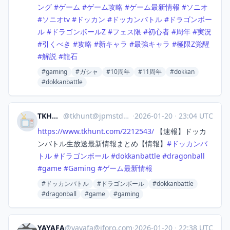
ング
#
ゲーム
#
ゲーム攻略
#
ゲーム最新情報
#
ソニオ
#
ソニオtv
#
ドッカン
#
ドッカンバトル
#
ドラゴンボー
ル
#
ドラゴンボールZ
#
フェス限
#
初心者
#
周年
#
実況
#
引くべき
#
攻略
#
新キャラ
#
最強キャラ
#
極限Z覚醒
#
解説
#
龍石
#gaming
#ガシャ
#10周年
#11周年
#dokkan
#dokkanbattle
TKHUNT
@
tkhunt@jpmstdn.com
·
2026-01-20
·
23:04 UTC
https://www.
tkhunt.com/2212543/
【速報】ドッカ
ンバトル生放送最新情報まとめ【情報】
#
ドッカンバ
トル
#
ドラゴンボール
#
dokkanbattle
#
dragonball
#
game
#
Gaming
#
ゲーム最新情報
#ドッカンバトル
#ドラゴンボール
#dokkanbattle
#dragonball
#game
#gaming
YAYAFA
@
yayafa@jforo.com
·
2026-01-20
·
22:38 UTC