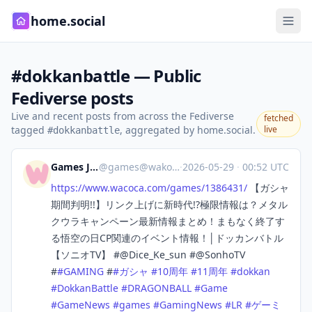
home.social
#dokkanbattle — Public
Fediverse posts
Live and recent posts from across the Fediverse
fetched
tagged
, aggregated by home.social.
live
#dokkanbattle
Games Japan
@
games@wakoka.com
·
2026-05-29
·
00:52 UTC
https://www.
wacoca.com/games/1386431/
【ガシャ
期間判明!!】リンク上げに新時代!?極限情報は？メタル
クウラキャンペーン最新情報まとめ！まもなく終了す
る悟空の日CP関連のイベント情報！│ドッカンバトル
【ソニオTV】 #@Dice_Ke_sun #@SonhoTV
#
#
GAMING
#
#
ガシャ
#
10周年
#
11周年
#
dokkan
#
DokkanBattle
#
DRAGONBALL
#
Game
#
GameNews
#
games
#
GamingNews
#
LR
#
ゲーミ