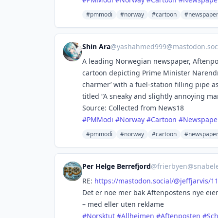
#pmmodi
#norway
#cartoon
#newspape
Shin Ara
@
yashahmed999@mastodon.soci
A leading Norwegian newspaper, Aftenpost
cartoon depicting Prime Minister Narend
charmer’ with a fuel-station filling pipe 
titled “A sneaky and slightly annoying ma
Source: Collected from News18
#
PMModi
#
Norway
#
Cartoon
#
Newspape
#pmmodi
#norway
#cartoon
#newspape
Per Helge Berrefjord
@
frierbyen@snabel
RE:
https://
mastodon.social/@jeffjarvis/1
Det er noe mer bak Aftenpostens nye eieres
– med eller uten reklame
#
Norsktut
#
Allheimen
#
Aftenposten
#
Sch