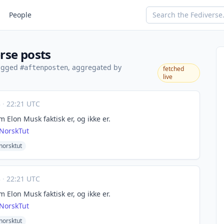
People
rse posts
tagged
, aggregated by
#aftenposten
fetched
live
3
·
22:21 UTC
 Elon Musk faktisk er, og ikke er.
NorskTut
norsktut
3
·
22:21 UTC
 Elon Musk faktisk er, og ikke er.
NorskTut
norsktut