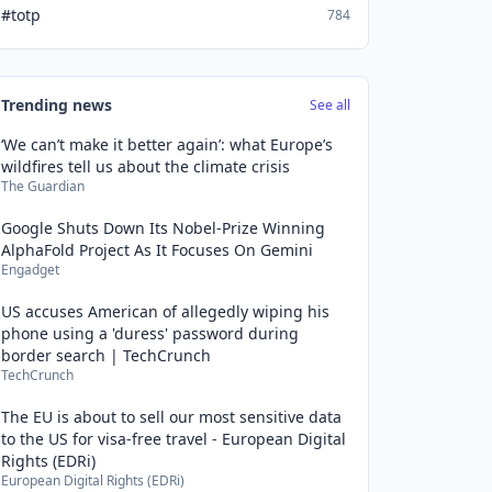
#totp
784
Trending news
See all
‘We can’t make it better again’: what Europe’s
wildfires tell us about the climate crisis
The Guardian
Google Shuts Down Its Nobel-Prize Winning
AlphaFold Project As It Focuses On Gemini
Engadget
US accuses American of allegedly wiping his
phone using a 'duress' password during
border search | TechCrunch
TechCrunch
The EU is about to sell our most sensitive data
to the US for visa-free travel - European Digital
Rights (EDRi)
European Digital Rights (EDRi)