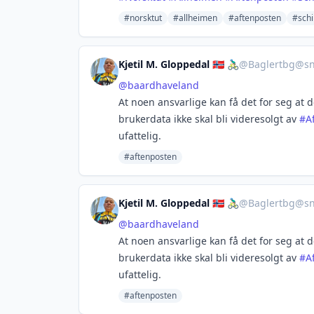
#norsktut
#allheimen
#aftenposten
#schi
Kjetil M. Gloppedal 🇸🇯 🚴🏻‍♂️
@
Baglertbg@sn
@
baardhaveland
At noen ansvarlige kan få det for seg at d
brukerdata ikke skal bli videresolgt av
#
A
ufattelig.
#aftenposten
Kjetil M. Gloppedal 🇸🇯 🚴🏻‍♂️
@
Baglertbg@sn
@
baardhaveland
At noen ansvarlige kan få det for seg at d
brukerdata ikke skal bli videresolgt av
#
A
ufattelig.
#aftenposten