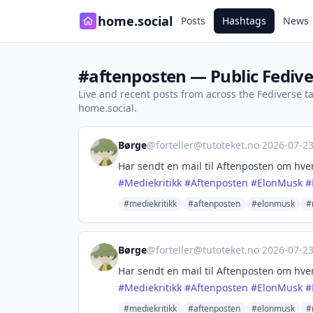
home.social
Posts
Hashtags
News
#aftenposten — Public Fedive
Live and recent posts from across the Fediverse 
home.social.
Børge
@
forteller@tutoteket.no
·
2026-07-2
Har sendt en mail til Aftenposten om hvem
#
Mediekritikk
#
Aftenposten
#
ElonMusk
#
#mediekritikk
#aftenposten
#elonmusk
#
Børge
@
forteller@tutoteket.no
·
2026-07-2
Har sendt en mail til Aftenposten om hvem
#
Mediekritikk
#
Aftenposten
#
ElonMusk
#
#mediekritikk
#aftenposten
#elonmusk
#