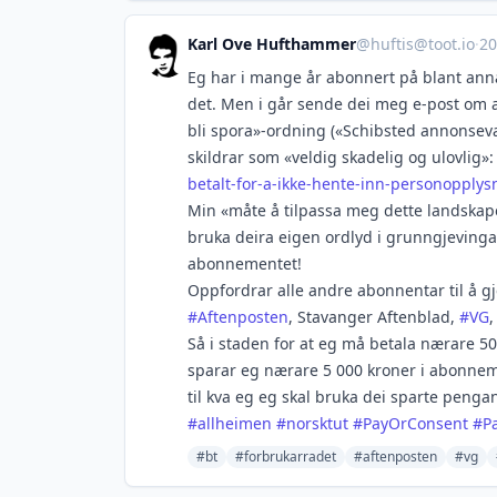
Karl Ove Hufthammer
@
huftis@toot.io
·
20
Eg har i mange år abonnert på blant ann
det. Men i går sende dei meg e-post om at
bli spora»-ordning («Schibsted annonseva
skildrar som «veldig skadelig og ulovlig»
betalt-for-a-ikke-hente-inn-personopplys
Min «måte å tilpassa meg dette landskape
bruka deira eigen ordlyd i grunngjevinga 
abonnementet!
Oppfordrar alle andre abonnentar til å gj
#
Aftenposten
, Stavanger Aftenblad,
#
VG
Så i staden for at eg må betala nærare 50
sparar eg nærare 5 000 kroner i abonneme
til kva eg eg skal bruka dei sparte penga
#
allheimen
#
norsktut
#
PayOrConsent
#
P
#bt
#forbrukarradet
#aftenposten
#vg