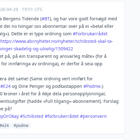
26-04-29
·
19:51 UTC
a Bergens Tidende (
#
BT
), og har vore godt fornøgd med
 dei no tvingar oss abonnentar over på ei «betal eller
lg»). Dette er ei type ordning som
#
Forbrukarrådet
:
https://www.
abcnyheter.no/nyheter/schibste
d-skal-ta-
ninger-skadelig-og-ulovlig/1509422
t på, på ein transparent og ansvarleg måte» (for å
for innføringa av ordninga), er derfor å seia opp
era det same! (Same ordning vert innført for
,
#
E24
og Dine Penger og podkast­appen
#
Podme
.)
0 kroner i året for å ikkje dela personopplysningar,
nts­utgifter (hadde «Full tilgang»-abonnement). Forslag
ne på?
ayOrOkay
#
Schibsted
#
forbrukerrådet
#
personvern
#e24
#podme