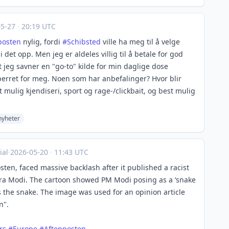
05-27
·
20:19 UTC
posten
nylig, fordi
#
Schibsted
ville ha meg til å velge
et opp. Men jeg er aldeles villig til å betale for god
 jeg savner en "go-to" kilde for min daglige dose
perret for meg. Noen som har anbefalinger? Hvor blir
ulig kjendiseri, sport og rage-/clickbait, og best mulig
nyheter
al
·
2026-05-20
·
11:43 UTC
en, faced massive backlash after it published a racist
ra Modi. The cartoon showed PM Modi posing as a ‘snake
as the snake. The image was used for an opinion article
n".
rs
#
Europe
#
Aftenposten