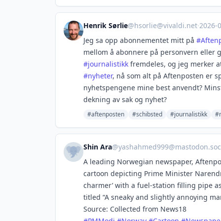
Henrik Sørlie
@
hsorlie@vivaldi.net
·
2026-
Jeg sa opp abonnementet mitt på
#
Aften
mellom å abonnere på personvern eller gi d
#
journalistikk
fremdeles, og jeg merker at
#
nyheter
, nå som alt på Aftenposten er s
nyhetspengene mine best anvendt? Minst m
dekning av sak og nyhet?
#aftenposten
#schibsted
#journalistikk
#
Shin Ara
@
yashahmed999@mastodon.soci
A leading Norwegian newspaper, Aftenpost
cartoon depicting Prime Minister Narend
charmer’ with a fuel-station filling pipe 
titled “A sneaky and slightly annoying ma
Source: Collected from News18
#
PMModi
#
Norway
#
Cartoon
#
Newspape