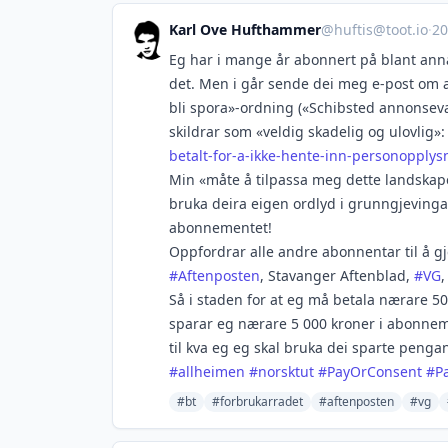
Karl Ove Hufthammer
@
huftis@toot.io
·
20
Eg har i mange år abonnert på blant ann
det. Men i går sende dei meg e-post om at
bli spora»-ordning («Schibsted annonseva
skildrar som «veldig skadelig og ulovlig»
betalt-for-a-ikke-hente-inn-personopplys
Min «måte å tilpassa meg dette landskape
bruka deira eigen ordlyd i grunngjevinga 
abonnementet!
Oppfordrar alle andre abonnentar til å gj
#
Aftenposten
, Stavanger Aftenblad,
#
VG
Så i staden for at eg må betala nærare 50
sparar eg nærare 5 000 kroner i abonneme
til kva eg eg skal bruka dei sparte penga
#
allheimen
#
norsktut
#
PayOrConsent
#
P
#bt
#forbrukarradet
#aftenposten
#vg