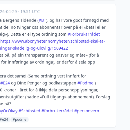
26-04-29
·
19:51 UTC
a Bergens Tidende (
#
BT
), og har vore godt fornøgd med
 dei no tvingar oss abonnentar over på ei «betal eller
lg»). Dette er ei type ordning som
#
Forbrukarrådet
:
https://www.
abcnyheter.no/nyheter/schibste
d-skal-ta-
ninger-skadelig-og-ulovlig/1509422
t på, på ein transparent og ansvarleg måte» (for å
for innføringa av ordninga), er derfor å seia opp
era det same! (Same ordning vert innført for
,
#
E24
og Dine Penger og podkast­appen
#
Podme
.)
0 kroner i året for å ikkje dela personopplysningar,
nts­utgifter (hadde «Full tilgang»-abonnement). Forslag
ne på?
ayOrOkay
#
Schibsted
#
forbrukerrådet
#
personvern
#e24
#podme