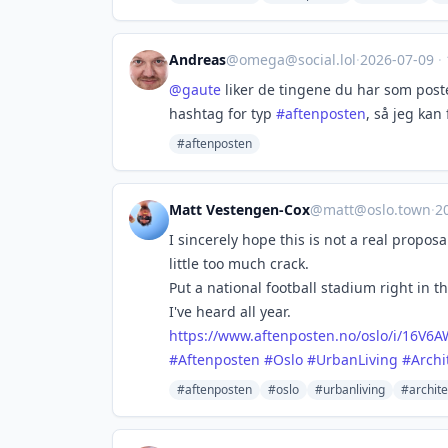
Andreas
@
omega@social.lol
·
2026-07-09
·
@
gaute
liker de tingene du har som post
hashtag for typ
#
aftenposten
, så jeg kan 
#aftenposten
Matt Vestengen-Cox
@
matt@oslo.town
·
2
I sincerely hope this is not a real propos
little too much crack.
Put a national football stadium right in t
I've heard all year.
https://www.
aftenposten.no/oslo/i/16V6A
#
Aftenposten
#
Oslo
#
UrbanLiving
#
Archi
#aftenposten
#oslo
#urbanliving
#archite