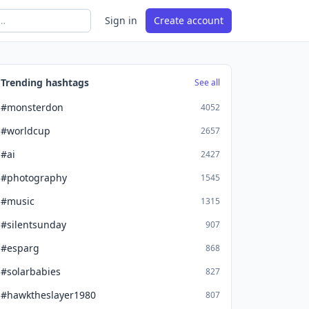
Sign in
Create account
Trending hashtags
See all
#monsterdon
4052
#worldcup
2657
#ai
2427
#photography
1545
#music
1315
#silentsunday
907
#esparg
868
#solarbabies
827
#hawktheslayer1980
807