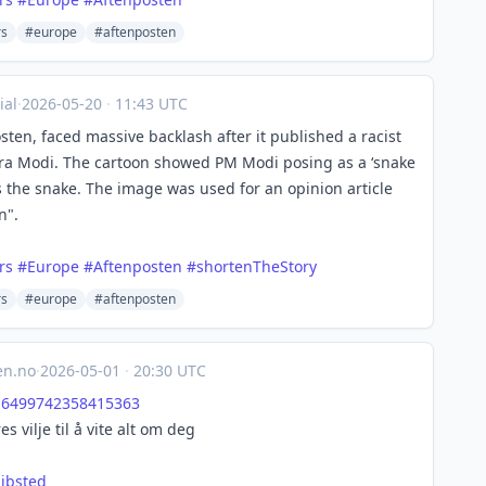
rs
#europe
#aftenposten
al
·
2026-05-20
·
11:43 UTC
en, faced massive backlash after it published a racist
ra Modi. The cartoon showed PM Modi posing as a ‘snake
as the snake. The image was used for an opinion article
n".
rs
#
Europe
#
Aftenposten
#
shortenTheStory
rs
#europe
#aftenposten
en.no
·
2026-05-01
·
20:30 UTC
1
6499742358415363
 vilje til å vite alt om deg
ibsted