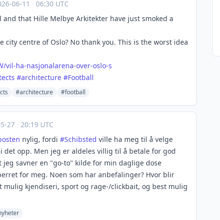
026-06-11
·
06:30 UTC
al and that Hille Melbye Arkitekter have just smoked a
he city centre of Oslo? No thank you. This is the worst idea
W/v
il-ha-nasjonalarena-over-oslo-s
tects
#
architecture
#
Football
cts
#architecture
#football
05-27
·
20:19 UTC
posten
nylig, fordi
#
Schibsted
ville ha meg til å velge
et opp. Men jeg er aldeles villig til å betale for god
 jeg savner en "go-to" kilde for min daglige dose
perret for meg. Noen som har anbefalinger? Hvor blir
ulig kjendiseri, sport og rage-/clickbait, og best mulig
nyheter