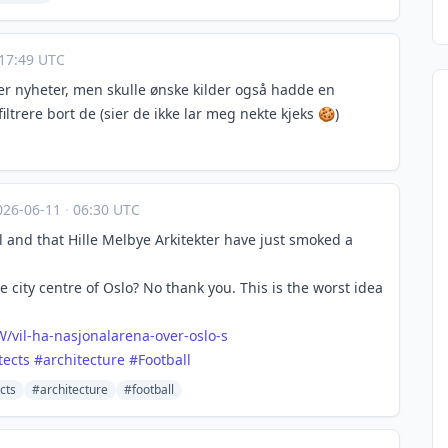
17:49 UTC
er nyheter, men skulle ønske kilder også hadde en
filtrere bort de (sier de ikke lar meg nekte kjeks 🍪)
026-06-11
·
06:30 UTC
al and that Hille Melbye Arkitekter have just smoked a
he city centre of Oslo? No thank you. This is the worst idea
W/v
il-ha-nasjonalarena-over-oslo-s
tects
#
architecture
#
Football
cts
#architecture
#football