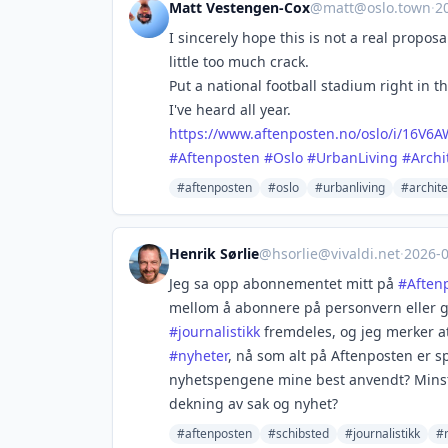
Matt Vestengen-Cox
@
matt@oslo.town
·
2
I sincerely hope this is not a real propos
little too much crack.
Put a national football stadium right in t
I've heard all year.
https://www.
aftenposten.no/oslo/i/16V6A
#
Aftenposten
#
Oslo
#
UrbanLiving
#
Archi
#aftenposten
#oslo
#urbanliving
#archite
Henrik Sørlie
@
hsorlie@vivaldi.net
·
2026-
Jeg sa opp abonnementet mitt på
#
Aften
mellom å abonnere på personvern eller gi d
#
journalistikk
fremdeles, og jeg merker at
#
nyheter
, nå som alt på Aftenposten er s
nyhetspengene mine best anvendt? Minst m
dekning av sak og nyhet?
#aftenposten
#schibsted
#journalistikk
#