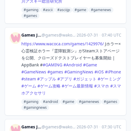
川アスキー総合研究所
#gaming
#ascii
#asciijp
#game
#gamenews
#games
Games Japan
@
games@wakoka.com
·
2026-07-31
·
07:40 UTC
https://www.
wacoca.com/games/1429976/
Jホラー×
心霊検証ホラー『霊障観測シ』がSteamストアページ
を公開、クローズドテストプレイヤーも募集開始 |
AppBank #
#
GAMING
#
Android
#
Game
#
GameNews
#
games
#
GamingNews
#
iOS
#
iPhone
#
steam
#
アップル
#
アプリ
#
ガジェット
#
ゲーミング
#
ゲーム
#
ゲーム攻略
#
ゲーム最新情報
#
スマホ
#
スマ
ホアクセサリ
#gaming
#android
#game
#gamenews
#games
#gamingnews
Games Japan
@
games@wakoka.com
·
2026-07-31
·
07:30 UTC