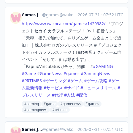
Games Japan
@
games@wakoka.com
·
2026-07-31
·
07:52 UTC
https://www.
wacoca.com/games/1429982/
『プロジ
ェクトセカイ カラフルステージ！ feat. 初音ミク』
「天秤、指先で触れて」をリズムゲーム楽曲として追
加！ | 株式会社セガのプレスリリース #『プロジェク
トセカイカラフルステージ！Feat初音ミク』ゲーム内
イベント「そして、針は動き出す」、
「PapilioVinculatusガチャ」開催！ #
#
GAMING
#
Game
#
GameNews
#
games
#
GamingNews
#
PRTIMES
#
ゲーミング
#
ゲーム
#
ゲーム攻略
#
ゲー
ム最新情報
#
サービス
#
サイド
#
ニュースリリース
#
プレスリリース
#
代行
#
方法
#
配信
#gaming
#game
#gamenews
#games
#gamingnews
#prtimes
Games Japan
@
games@wakoka.com
·
2026-07-31
·
07:51 UTC