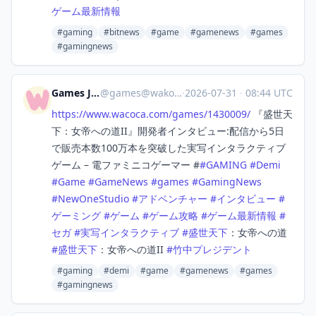
ゲーム最新情報
#gaming
#bitnews
#game
#gamenews
#games
#gamingnews
Games Japan
@
games@wakoka.com
·
2026-07-31
·
08:44 UTC
https://www.
wacoca.com/games/1430009/
『盛世天
下：女帝への道II』開発者インタビュー:配信から5日
で販売本数100万本を突破した実写インタラクティブ
ゲーム – 電ファミニコゲーマー #
#
GAMING
#
Demi
#
Game
#
GameNews
#
games
#
GamingNews
#
NewOneStudio
#
アドベンチャー
#
インタビュー
#
ゲーミング
#
ゲーム
#
ゲーム攻略
#
ゲーム最新情報
#
セガ
#
実写インタラクティブ
#
盛世天下
：女帝への道
#
盛世天下
：女帝への道II
#
竹中プレジデント
#gaming
#demi
#game
#gamenews
#games
#gamingnews