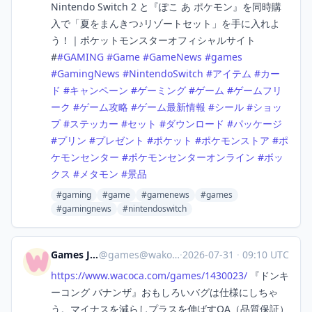
Nintendo Switch 2 と『ぽこ あ ポケモン』を同時購
入で「夏をまんきつ♪リゾートセット」を手に入れよ
う！｜ポケットモンスターオフィシャルサイト
#
#
GAMING
#
Game
#
GameNews
#
games
#
GamingNews
#
NintendoSwitch
#
アイテム
#
カー
ド
#
キャンペーン
#
ゲーミング
#
ゲーム
#
ゲームフリ
ーク
#
ゲーム攻略
#
ゲーム最新情報
#
シール
#
ショッ
プ
#
ステッカー
#
セット
#
ダウンロード
#
パッケージ
#
プリン
#
プレゼント
#
ポケット
#
ポケモンストア
#
ポ
ケモンセンター
#
ポケモンセンターオンライン
#
ボッ
クス
#
メタモン
#
景品
#gaming
#game
#gamenews
#games
#gamingnews
#nintendoswitch
Games Japan
@
games@wakoka.com
·
2026-07-31
·
09:10 UTC
https://www.
wacoca.com/games/1430023/
『ドンキ
ーコング バナンザ』おもしろいバグは仕様にしちゃ
う。マイナスを減らしプラスを伸ばすQA（品質保証）