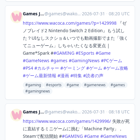
Games Japan
@
games@wakoka.com
·
2026-07-31
·
08:20 UTC
https://www.
wacoca.com/games/?p=1429998
『ゼ
ノブレイド2 Nintendo Switch 2 Edition』もう試し
た？UIなしスクショ＆いつでも動画撮影でまた「強く
てニューゲーム」しちゃいたくなる変更点 |
Game*Spark #
#
GAMING
#
ESports
#
Game
#
GameNews
#
games
#
GamingNews
#
PCゲーム
#
PS4
#
カルチャー
#
ゲーミング
#
ゲーム
#
ゲーム攻略
#
ゲーム最新情報
#
漫画
#
特集
#
読者の声
#gaming
#esports
#game
#gamenews
#games
#gamingnews
Games Japan
@
games@wakoka.com
·
2026-07-31
·
08:18 UTC
https://www.
wacoca.com/games/1429996/
失敗が死
に直結するミニゲームに挑む「Machine Party」，
Steamで配信開始 #
#
GAMING
#
Game
#
GameNews