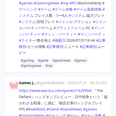
#
games
#
GamingNews
#
mp
#
PC
:MachineParty
#
ゲーミング
#
ゲーム
#
ゲーム攻略
#
ゲーム最新情報
#
システム
:プレイ人数：1〜4人
#
システム
:協力プレイ
#
システム
:対戦プレイ
#
ジャンル
:アクション
#
ジャン
ル
:パーティーゲーム
#
プラットフォーム
:PC
#
マシー
ンパーティー
#
マシン・パーティー
#
マシンパーティ
#
ライター
:奥谷海人
#
掲載日
:2026/07/3116:44
#
記事
種別
:セール情報
#
記事種別
:ニュース
#
記事種別
:ムー
ビー
#gaming
#game
#gamenews
#games
#gamingnews
#mp
Games Japan
@
games@wakoka.com
·
2026-07-31
·
08:16 UTC
https://www.
wacoca.com/games/1429994/
『The
Defiant』ハンズオンプレビュー：日中戦争という「描
かれざる戦場」に挑む、物語主導のシングルプレイ
FPS #
#
GAMING
#
Game
#
GameNews
#
games
#
GamingNews
#
ゲーミング
#
ゲーム
#
ゲーム攻略
#