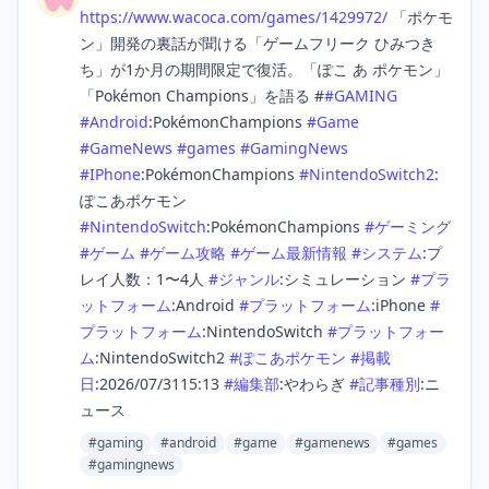
https://www.
wacoca.com/games/1429972/
「ポケモ
ン」開発の裏話が聞ける「ゲームフリーク ひみつき
ち」が1か月の期間限定で復活。「ぽこ あ ポケモン」
「Pokémon Champions」を語る #
#
GAMING
#
Android
:PokémonChampions
#
Game
#
GameNews
#
games
#
GamingNews
#
IPhone
:PokémonChampions
#
NintendoSwitch2
:
ぽこあポケモン
#
NintendoSwitch
:PokémonChampions
#
ゲーミング
#
ゲーム
#
ゲーム攻略
#
ゲーム最新情報
#
システム
:プ
レイ人数：1〜4人
#
ジャンル
:シミュレーション
#
プラ
ットフォーム
:Android
#
プラットフォーム
:iPhone
#
プラットフォーム
:NintendoSwitch
#
プラットフォー
ム
:NintendoSwitch2
#
ぽこあポケモン
#
掲載
日
:2026/07/3115:13
#
編集部
:やわらぎ
#
記事種別
:ニ
ュース
#gaming
#android
#game
#gamenews
#games
#gamingnews