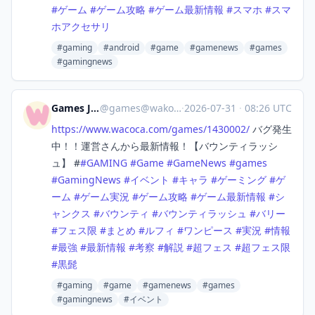
#
ゲーム
#
ゲーム攻略
#
ゲーム最新情報
#
スマホ
#
スマ
ホアクセサリ
#gaming
#android
#game
#gamenews
#games
#gamingnews
Games Japan
@
games@wakoka.com
·
2026-07-31
·
08:26 UTC
https://www.
wacoca.com/games/1430002/
バグ発生
中！！運営さんから最新情報！【バウンティラッシ
ュ】 #
#
GAMING
#
Game
#
GameNews
#
games
#
GamingNews
#
イベント
#
キャラ
#
ゲーミング
#
ゲ
ーム
#
ゲーム実況
#
ゲーム攻略
#
ゲーム最新情報
#
シ
ャンクス
#
バウンティ
#
バウンティラッシュ
#
バリー
#
フェス限
#
まとめ
#
ルフィ
#
ワンピース
#
実況
#
情報
#
最強
#
最新情報
#
考察
#
解説
#
超フェス
#
超フェス限
#
黒髭
#gaming
#game
#gamenews
#games
#gamingnews
#イベント