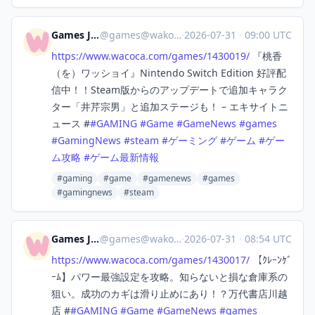
Games Japan
@
games@wakoka.com
·
2026-07-31
·
09:00 UTC
https://www.
wacoca.com/games/1430019/
『桃香
（を）ワッショイ』Nintendo Switch Edition 好評配
信中！！Steam版からのアップデートで追加キャラク
ター「井芹宗男」と追加ステージも！ – エキサイトニ
ュース #
#
GAMING
#
Game
#
GameNews
#
games
#
GamingNews
#
steam
#
ゲーミング
#
ゲーム
#
ゲー
ム攻略
#
ゲーム最新情報
#gaming
#game
#gamenews
#games
#gamingnews
#steam
Games Japan
@
games@wakoka.com
·
2026-07-31
·
08:54 UTC
https://www.
wacoca.com/games/1430017/
【ｸﾚｰﾝｹﾞ
ｰﾑ】パワー最強設定を攻略。知らないと損な倉庫系の
狙い。成功のカギは滑り止めにあり！？万代書店川越
店 #
#
GAMING
#
Game
#
GameNews
#
games