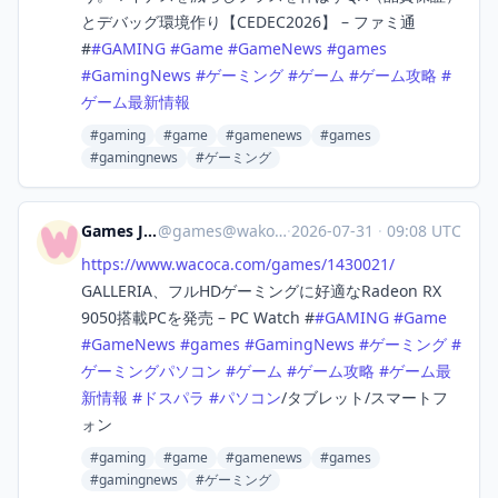
とデバッグ環境作り【CEDEC2026】 – ファミ通
#
#
GAMING
#
Game
#
GameNews
#
games
#
GamingNews
#
ゲーミング
#
ゲーム
#
ゲーム攻略
#
ゲーム最新情報
#gaming
#game
#gamenews
#games
#gamingnews
#ゲーミング
Games Japan
@
games@wakoka.com
·
2026-07-31
·
09:08 UTC
https://www.
wacoca.com/games/1430021/
GALLERIA、フルHDゲーミングに好適なRadeon RX
9050搭載PCを発売 – PC Watch #
#
GAMING
#
Game
#
GameNews
#
games
#
GamingNews
#
ゲーミング
#
ゲーミングパソコン
#
ゲーム
#
ゲーム攻略
#
ゲーム最
新情報
#
ドスパラ
#
パソコン
/タブレット/スマートフ
ォン
#gaming
#game
#gamenews
#games
#gamingnews
#ゲーミング