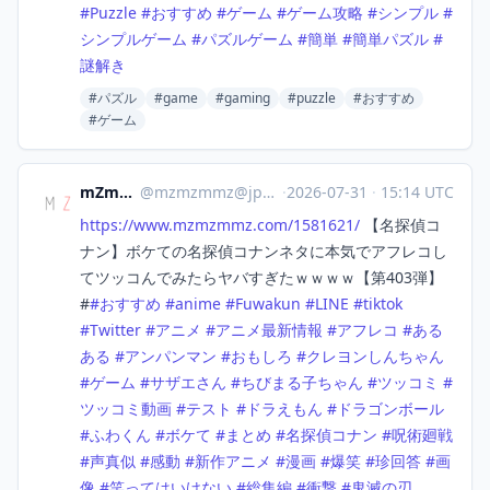
#
Puzzle
#
おすすめ
#
ゲーム
#
ゲーム攻略
#
シンプル
#
シンプルゲーム
#
パズルゲーム
#
簡単
#
簡単パズル
#
謎解き
#パズル
#game
#gaming
#puzzle
#おすすめ
#ゲーム
mZmZmmZ
@
mzmzmmz@jpmstdn.com
·
2026-07-31
·
15:14 UTC
https://www.
mzmzmmz.com/1581621/
【名探偵コ
ナン】ボケての名探偵コナンネタに本気でアフレコし
てツッコんでみたらヤバすぎたｗｗｗｗ【第403弾】
#
#
おすすめ
#
anime
#
Fuwakun
#
LINE
#
tiktok
#
Twitter
#
アニメ
#
アニメ最新情報
#
アフレコ
#
ある
ある
#
アンパンマン
#
おもしろ
#
クレヨンしんちゃん
#
ゲーム
#
サザエさん
#
ちびまる子ちゃん
#
ツッコミ
#
ツッコミ動画
#
テスト
#
ドラえもん
#
ドラゴンボール
#
ふわくん
#
ボケて
#
まとめ
#
名探偵コナン
#
呪術廻戦
#
声真似
#
感動
#
新作アニメ
#
漫画
#
爆笑
#
珍回答
#
画
像
#
笑ってはいけない
#
総集編
#
衝撃
#
鬼滅の刃