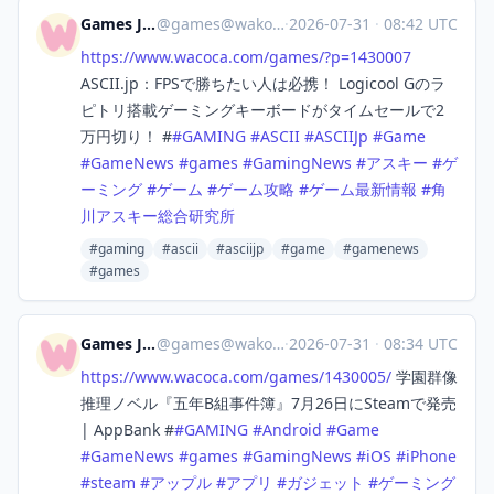
Games Japan
@
games@wakoka.com
·
2026-07-31
·
08:42 UTC
https://www.
wacoca.com/games/?p=1430007
ASCII.jp：FPSで勝ちたい人は必携！ Logicool Gのラ
ピトリ搭載ゲーミングキーボードがタイムセールで2
万円切り！ #
#
GAMING
#
ASCII
#
ASCIIJp
#
Game
#
GameNews
#
games
#
GamingNews
#
アスキー
#
ゲ
ーミング
#
ゲーム
#
ゲーム攻略
#
ゲーム最新情報
#
角
川アスキー総合研究所
#gaming
#ascii
#asciijp
#game
#gamenews
#games
Games Japan
@
games@wakoka.com
·
2026-07-31
·
08:34 UTC
https://www.
wacoca.com/games/1430005/
学園群像
推理ノベル『五年B組事件簿』7月26日にSteamで発売
| AppBank #
#
GAMING
#
Android
#
Game
#
GameNews
#
games
#
GamingNews
#
iOS
#
iPhone
#
steam
#
アップル
#
アプリ
#
ガジェット
#
ゲーミング