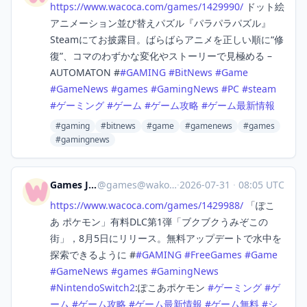
https://www.
wacoca.com/games/1429990/
ドット絵
アニメーション並び替えパズル『パラパラパズル』
Steamにてお披露目。ばらばらアニメを正しい順に“修
復”、コマのわずかな変化やストーリーで見極める –
AUTOMATON #
#
GAMING
#
BitNews
#
Game
#
GameNews
#
games
#
GamingNews
#
PC
#
steam
#
ゲーミング
#
ゲーム
#
ゲーム攻略
#
ゲーム最新情報
#gaming
#bitnews
#game
#gamenews
#games
#gamingnews
Games Japan
@
games@wakoka.com
·
2026-07-31
·
08:05 UTC
https://www.
wacoca.com/games/1429988/
「ぽこ
あ ポケモン」有料DLC第1弾「ブクブクうみぞこの
街」，8月5日にリリース。無料アップデートで水中を
探索できるように #
#
GAMING
#
FreeGames
#
Game
#
GameNews
#
games
#
GamingNews
#
NintendoSwitch2
:ぽこあポケモン
#
ゲーミング
#
ゲ
ーム
#
ゲーム攻略
#
ゲーム最新情報
#
ゲーム無料
#
シ