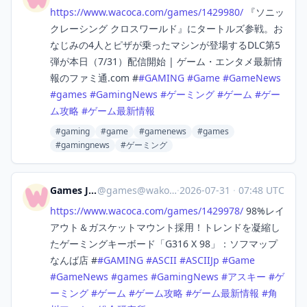
https://www.
wacoca.com/games/1429980/
『ソニッ
クレーシング クロスワールド』にタートルズ参戦。お
なじみの4人とピザが乗ったマシンが登場するDLC第5
弾が本日（7/31）配信開始 | ゲーム・エンタメ最新情
報のファミ通.com #
#
GAMING
#
Game
#
GameNews
#
games
#
GamingNews
#
ゲーミング
#
ゲーム
#
ゲー
ム攻略
#
ゲーム最新情報
#gaming
#game
#gamenews
#games
#gamingnews
#ゲーミング
Games Japan
@
games@wakoka.com
·
2026-07-31
·
07:48 UTC
https://www.
wacoca.com/games/1429978/
98%レイ
アウト＆ガスケットマウント採用！トレンドを凝縮し
たゲーミングキーボード「G316 X 98」：ソフマップ
なんば店 #
#
GAMING
#
ASCII
#
ASCIIJp
#
Game
#
GameNews
#
games
#
GamingNews
#
アスキー
#
ゲ
ーミング
#
ゲーム
#
ゲーム攻略
#
ゲーム最新情報
#
角