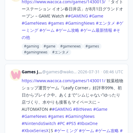
https://www.
wacoca.com/games/1430013/
「タイト
ーステーション イオン春日井店」が8月1日グランドオ
ープン – GAME Watch #
#
GAMING
#
Game
#
GameNews
#
games
#
GamingNews
#
エンタメ
#
ゲ
ーミング
#
ゲーム
#
ゲーム攻略
#
ゲーム最新情報
#
そ
の他
#gaming
#game
#gamenews
#games
#gamingnews
#エンタメ
Games Japan
@
games@wakoka.com
·
2026-07-31
·
08:46 UTC
https://www.
wacoca.com/games/1430011/
観葉植物
ショップ運営ゲーム『Leafy Corner』好評率99%、初
日からブレイク中。あくまで“シムじゃない”ゆったり
店づくり、水やりも接客もマイペースに –
AUTOMATON #
#
GAMING
#
BitNews
#
Game
#
GameNews
#
games
#
GamingNews
#
NintendoSwitch
#
PC
#
PS5
#
XboxOne
#
XboxSeriesX
|S
#
ゲーミング
#
ゲーム
#
ゲーム攻略
#