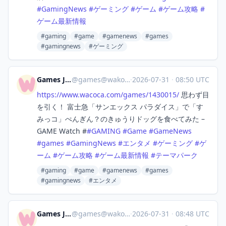
#
GamingNews
#
ゲーミング
#
ゲーム
#
ゲーム攻略
#
ゲーム最新情報
#gaming
#game
#gamenews
#games
#gamingnews
#ゲーミング
Games Japan
@
games@wakoka.com
·
2026-07-31
·
08:50 UTC
https://www.
wacoca.com/games/1430015/
思わず目
を引く！ 富士急「サンエックス パラダイス」で「す
みっコ」ぺんぎん？のきゅうりドッグを食べてみた –
GAME Watch #
#
GAMING
#
Game
#
GameNews
#
games
#
GamingNews
#
エンタメ
#
ゲーミング
#
ゲ
ーム
#
ゲーム攻略
#
ゲーム最新情報
#
テーマパーク
#gaming
#game
#gamenews
#games
#gamingnews
#エンタメ
Games Japan
@
games@wakoka.com
·
2026-07-31
·
08:48 UTC