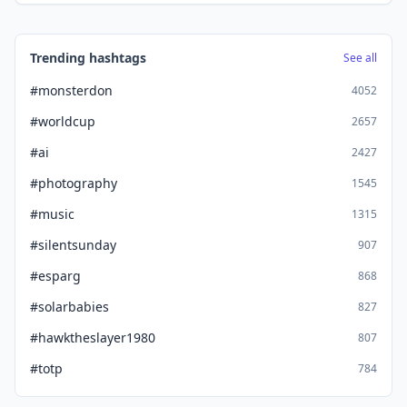
Trending hashtags
See all
#monsterdon
4052
#worldcup
2657
#ai
2427
#photography
1545
#music
1315
#silentsunday
907
#esparg
868
#solarbabies
827
#hawktheslayer1980
807
#totp
784