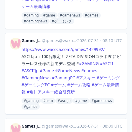
ゲーム最新情報
#gaming
#game
#gamenews
#games
#gamingnews
#ゲーミング
Games Japan
@
games@wakoka.com
·
2026-07-31
·
08:10 UTC
https://www.
wacoca.com/games/1429992/
ASCII.jp：100台限定！ ZETA DIVISIONコラボPCにピ
ラーレス仕様の新モデル登場 #
#
GAMING
#
ASCII
#
ASCIIJp
#
Game
#
GameNews
#
games
#
GamingNews
#
GamingPC
#
アスキー
#
ゲーミング
#
ゲーミングPC
#
ゲーム
#
ゲーム攻略
#
ゲーム最新情
報
#
角川アスキー総合研究所
#gaming
#ascii
#asciijp
#game
#gamenews
#games
Games Japan
@
games@wakoka.com
·
2026-07-31
·
08:06 UTC