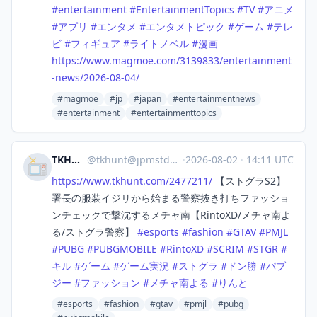
#
entertainment
#
EntertainmentTopics
#
TV
#
アニメ
#
アプリ
#
エンタメ
#
エンタメトピック
#
ゲーム
#
テレ
ビ
#
フィギュア
#
ライトノベル
#
漫画
https://www.
magmoe.com/3139833/entertainme
nt
-news/2026-08-04/
#magmoe
#jp
#japan
#entertainmentnews
#entertainment
#entertainmenttopics
TKHUNT
@
tkhunt@jpmstdn.com
·
2026-08-02
·
14:11 UTC
https://www.
tkhunt.com/2477211/
【ストグラS2】
署長の服装イジリから始まる警察抜き打ちファッショ
ンチェックで撃沈するメチャ南【RintoXD/メチャ南よ
る/ストグラ警察】
#
esports
#
fashion
#
GTAV
#
PMJL
#
PUBG
#
PUBGMOBILE
#
RintoXD
#
SCRIM
#
STGR
#
キル
#
ゲーム
#
ゲーム実況
#
ストグラ
#
ドン勝
#
パブ
ジー
#
ファッション
#
メチャ南よる
#
りんと
#esports
#fashion
#gtav
#pmjl
#pubg