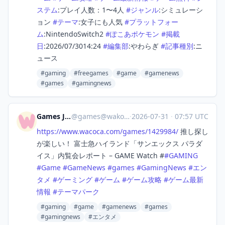
ステム
:プレイ人数：1〜4人
#
ジャンル
:シミュレーシ
ョン
#
テーマ
:女子にも人気
#
プラットフォー
ム
:NintendoSwitch2
#
ぽこあポケモン
#
掲載
日
:2026/07/3014:24
#
編集部
:やわらぎ
#
記事種別
:ニ
ュース
#gaming
#freegames
#game
#gamenews
#games
#gamingnews
Games Japan
@
games@wakoka.com
·
2026-07-31
·
07:57 UTC
https://www.
wacoca.com/games/1429984/
推し探し
が楽しい！ 富士急ハイランド「サンエックス パラダ
イス」内覧会レポート – GAME Watch #
#
GAMING
#
Game
#
GameNews
#
games
#
GamingNews
#
エン
タメ
#
ゲーミング
#
ゲーム
#
ゲーム攻略
#
ゲーム最新
情報
#
テーマパーク
#gaming
#game
#gamenews
#games
#gamingnews
#エンタメ