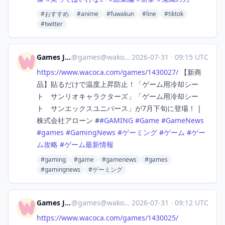
#おすすめ
#anime
#fuwakun
#line
#tiktok
#twitter
Games Japan
@
games@wakoka.com
·
2026-07-31
·
09:15 UTC
https://www.
wacoca.com/games/1430027/
【新商
品】貼るだけで温度上昇防止！「ゲーム用冷却シー
ト サンリオキャラクターズ」「ゲーム用冷却シー
ト サンエックスユニバース」が7月下旬に登場！ |
株式会社アローン #
#
GAMING
#
Game
#
GameNews
#
games
#
GamingNews
#
ゲーミング
#
ゲーム
#
ゲー
ム攻略
#
ゲーム最新情報
#gaming
#game
#gamenews
#games
#gamingnews
#ゲーミング
Games Japan
@
games@wakoka.com
·
2026-07-31
·
09:12 UTC
https://www.
wacoca.com/games/1430025/