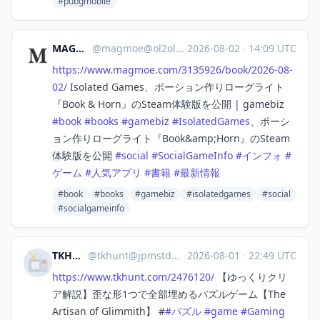
#pubgmobile
MAGMOE
@
magmoe@ol2ol.com
·
2026-08-02
·
14:09 UTC
https://www.
magmoe.com/3135926/book/2026-0
8-
02/
Isolated Games、ポーション作りローグライト
『Book & Horn』のSteam体験版を公開 | gamebiz
#
book
#
books
#
gamebiz
#
IsolatedGames
、ポーシ
ョン作りローグライト『Book&amp;Horn』のSteam
体験版を公開
#
social
#
SocialGameInfo
#
インフォ
#
ゲーム
#
人気アプリ
#
書籍
#
最新情報
#book
#books
#gamebiz
#isolatedgames
#social
#socialgameinfo
TKHUNT
@
tkhunt@jpmstdn.com
·
2026-08-01
·
22:49 UTC
https://www.
tkhunt.com/2476120/
【ゆっくりクリ
ア解説】歪な形1つで全部埋めるパズルゲーム【The
Artisan of Glimmith】 #
#
パズル
#
game
#
Gaming