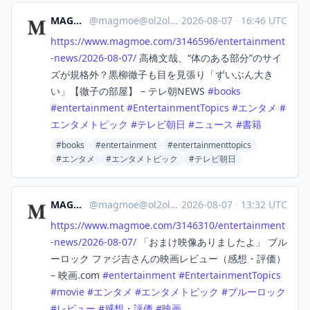
MAGMOE
@
magmoe@ol2ol.com
·
2026-08-07
·
16:46 UTC
https://www.
magmoe.com/3146596/entertainme
nt
-news/2026-08-07/
高橋文哉、“体のある部分”のサイ
ズが規格外？黒柳徹子も目を見張り「ずいぶん大き
い」【徹子の部屋】 – テレ朝NEWS
#
books
#
entertainment
#
EntertainmentTopics
#
エンタメ
#
エンタメトピック
#
テレビ朝日
#
ニュース
#
書籍
#books
#entertainment
#entertainmenttopics
#エンタメ
#エンタメトピック
#テレビ朝日
MAGMOE
@
magmoe@ol2ol.com
·
2026-08-07
·
13:32 UTC
https://www.
magmoe.com/3146310/entertainme
nt
-news/2026-08-07/
「おまけ映像ありましたよ」 ブル
ーロック ファジ吉さんの映画レビュー（感想・評価）
– 映画.com
#
entertainment
#
EntertainmentTopics
#
movie
#
エンタメ
#
エンタメトピック
#
ブルーロック
#
レビュー
#
感想・評価
#
映画