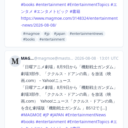
#
books
#
entertainment
#
EntertainmentTopics
#
エ
ンタメ
#
エンタメトピック
#
書籍
https://www.
magmoe.com/3148324/entertainme
nt
-news/2026-08-08/
#magmoe
#jp
#japan
#entertainmentnews
#books
#entertainment
MAGMOE
@
magmoe@mastodon.social
·
2026-08-08
·
13:01 UTC
「日曜アニメ劇場」8月9日から「機動戦士ガンダム」
劇場3部作、「ククルス・ドアンの島」を放送（映
画.com） – Yahoo!ニュース
「日曜アニメ劇場」8月9日から「機動戦士ガンダム」
劇場3部作、「ククルス・ドアンの島」を放送（映
画.com） Yahoo!ニュース「ククルス・ドアンの島」
を含む劇場版「機動戦士ガンダム 」BS12で [...]
#
MAGMOE
#
JP
#
JAPAN
#
EntertainmentNews
#
books
#
entertainment
#
EntertainmentTopics
#
エ