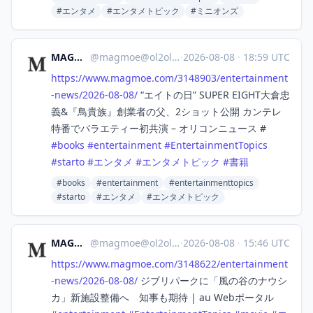
#エンタメ
#エンタメトピック
#ミニオンズ
MAGMOE
@
magmoe@ol2ol.com
·
2026-08-08
·
18:59 UTC
https://www.
magmoe.com/3148903/entertainme
nt
-news/2026-08-08/
“エイトの日” SUPER EIGHT大倉忠
義&『鳥貴族』創業者の父、2ショット公開 カンテレ
特番でバラエティー初共演 – オリコンニュース #
#
books
#
entertainment
#
EntertainmentTopics
#
starto
#
エンタメ
#
エンタメトピック
#
書籍
#books
#entertainment
#entertainmenttopics
#starto
#エンタメ
#エンタメトピック
MAGMOE
@
magmoe@ol2ol.com
·
2026-08-08
·
15:46 UTC
https://www.
magmoe.com/3148622/entertainme
nt
-news/2026-08-08/
ジブリパークに「風の谷のナウシ
カ」新施設整備へ 知事も期待 | au Webポータル