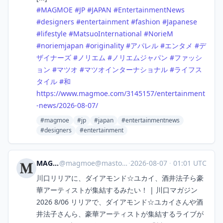
#
MAGMOE
#
JP
#
JAPAN
#
EntertainmentNews
#
designers
#
entertainment
#
fashion
#
Japanese
#
lifestyle
#
MatsuoInternational
#
NorieM
#
noriemjapan
#
originality
#
アパレル
#
エンタメ
#
デ
ザイナーズ
#
ノリエム
#
ノリエムジャパン
#
ファッシ
ョン
#
マツオ
#
マツオインターナショナル
#
ライフス
タイル
#
和
https://www.
magmoe.com/3145157/entertainme
nt
-news/2026-08-07/
#magmoe
#jp
#japan
#entertainmentnews
#designers
#entertainment
MAGMOE
@
magmoe@mastodon.social
·
2026-08-07
·
01:01 UTC
川口リリアに、ダイアモンド☆ユカイ、酒井法子ら豪
華アーティストが集結するみたい！ | 川口マガジン
2026 8/06 リリアで、ダイアモンド☆ユカイさんや酒
井法子さんら、豪華アーティストが集結するライブが