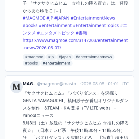
子 『サクサクヒムヒム ☆推しの降る夜☆』は、普段
からあらゆるこ [...]
#
MAGMOE
#
JP
#
JAPAN
#
EntertainmentNews
#
books
#
entertainment
#
EntertainmentTopics
#
エ
ンタメ
#
エンタメトピック
#
書籍
https://www.
magmoe.com/3147203/entertainme
nt
-news/2026-08-07/
#magmoe
#jp
#japan
#entertainmentnews
#books
#entertainment
MAGMOE
@
magmoe@mastodon.social
·
2026-08-08
·
01:01 UTC
『サクサクヒムヒム』「バズりダンス」を深掘り
GENTA YAMAGUCHI、槙田紗子が番組オリジナルダン
スを制作 &TEAM・Kも登場（TV LIFE web） –
Yahoo!ニュース
8月8日（土）放送の『サクサクヒムヒム ☆推しの降る
夜☆』（日本テレビ系 午後11時30分～11時55分）
は、「バズりダンス」を深掘りする。 【写真】槙田紗