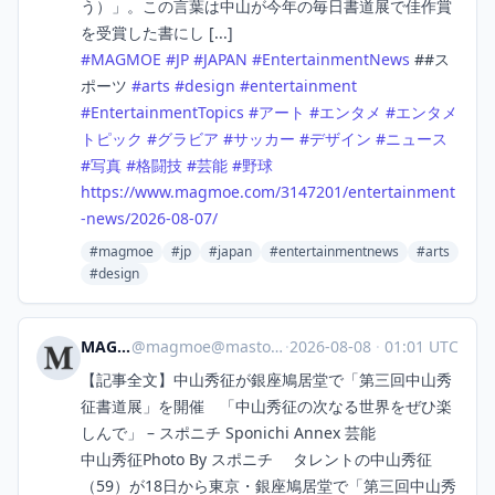
う）」。この言葉は中山が今年の毎日書道展で佳作賞
を受賞した書にし [...]
#
MAGMOE
#
JP
#
JAPAN
#
EntertainmentNews
##ス
ポーツ
#
arts
#
design
#
entertainment
#
EntertainmentTopics
#
アート
#
エンタメ
#
エンタメ
トピック
#
グラビア
#
サッカー
#
デザイン
#
ニュース
#
写真
#
格闘技
#
芸能
#
野球
https://www.
magmoe.com/3147201/entertainme
nt
-news/2026-08-07/
#magmoe
#jp
#japan
#entertainmentnews
#arts
#design
MAGMOE
@
magmoe@mastodon.social
·
2026-08-08
·
01:01 UTC
【記事全文】中山秀征が銀座鳩居堂で「第三回中山秀
征書道展」を開催 「中山秀征の次なる世界をぜひ楽
しんで」 – スポニチ Sponichi Annex 芸能
中山秀征Photo By スポニチ タレントの中山秀征
（59）が18日から東京・銀座鳩居堂で「第三回中山秀