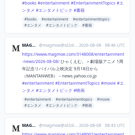
#
books
#
entertainment
#
EntertainmentTopics
#
エ
ンタメ
#
エンタメトピック
#
書籍
#books
#entertainment
#entertainmenttopics
#エンタメ
#エンタメトピック
#書籍
MAGMOE
@
magmoe@ol2ol.com
·
2026-08-08
·
08:46 UTC
https://www.
magmoe.com/3148008/entertainme
nt
-news/2026-08-08/
ひゃくえむ。＞劇場版アニメ 1周
年記念リバイバル上映決定 9月18日から
（MANTANWEB） – news.yahoo.co.jp
#
entertainment
#
EntertainmentTopics
#
movie
#
エ
ンタメ
#
エンタメトピック
#
映画
#entertainment
#entertainmenttopics
#movie
#エンタメ
#エンタメトピック
#映画
MAGMOE
@
magmoe@ol2ol.com
·
2026-08-08
·
08:43 UTC
https://www.
magmoe.com/3148002/entertainme
nt